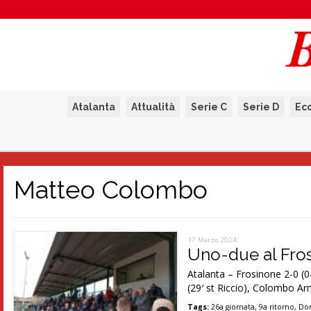
Atalanta
Attualità
Serie C
Serie D
Ec
Matteo Colombo
17 Marzo 2024
Uno-due al Fros
Atalanta – Frosinone 2-0 (0
(29′ st Riccio), Colombo A
Tags:
26a giornata
,
9a ritorno
,
Dom