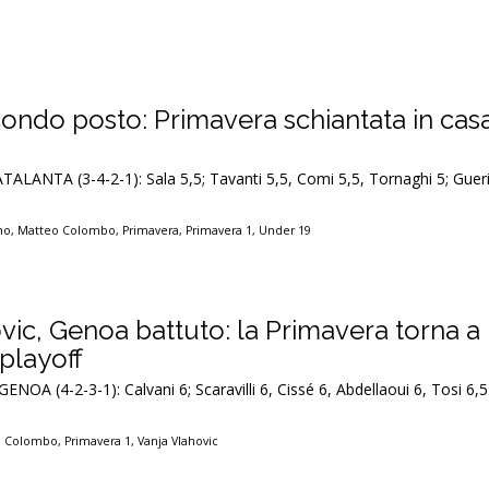
condo posto: Primavera schiantata in cas
TALANTA (3-4-2-1): Sala 5,5; Tavanti 5,5, Comi 5,5, Tornaghi 5; Guerin
rno
,
Matteo Colombo
,
Primavera
,
Primavera 1
,
Under 19
c, Genoa battuto: la Primavera torna a
 playoff
ENOA (4-2-3-1): Calvani 6; Scaravilli 6, Cissé 6, Abdellaoui 6, Tosi 6,5
o Colombo
,
Primavera 1
,
Vanja Vlahovic