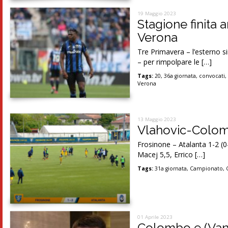
19 Maggio 2023
Stagione finita 
Verona
Tre Primavera – l’esterno 
– per rimpolpare le […]
Tags:
20
,
36a giornata
,
convocati
Verona
13 Maggio 2023
Vlahovic-Colomb
Frosinone – Atalanta 1-2 (0
Macej 5,5, Errico […]
Tags:
31a giornata
,
Campionato
,
01 Aprile 2023
Colombo e (Vanj