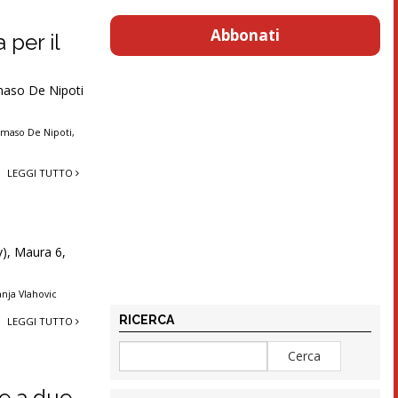
Abbonati
 per il
maso De Nipoti
maso De Nipoti
,
LEGGI TUTTO
v), Maura 6,
anja Vlahovic
RICERCA
LEGGI TUTTO
me a due