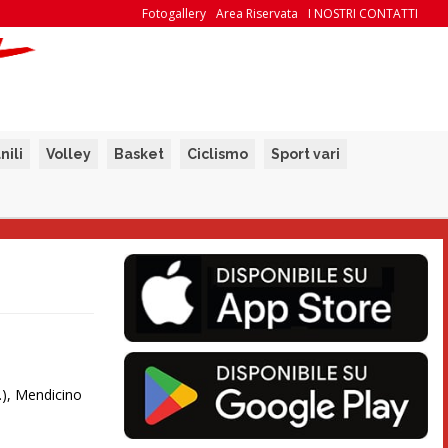
Fotogallery
Area Riservata
I NOSTRI CONTATTI
nili
Volley
Basket
Ciclismo
Sport vari
a
.), Mendicino