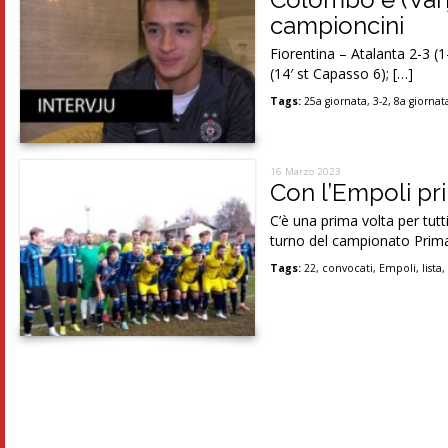
campioncini
Fiorentina – Atalanta 2-3 (1
(14′ st Capasso 6); […]
Tags:
25a giornata
,
3-2
,
8a giornat
16 Marzo 2023
Con l’Empoli pr
C’è una prima volta per tutti
turno del campionato Prima
Tags:
22
,
convocati
,
Empoli
,
lista