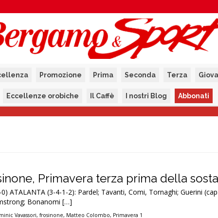
cellenza
Promozione
Prima
Seconda
Terza
Giova
Eccellenze orobiche
Il Caffè
I nostri Blog
Abbonati
inone, Primavera terza prima della sost
-0) ATALANTA (3-4-1-2): Pardel; Tavanti, Comi, Tornaghi; Guerini (cap
rmstrong; Bonanomi […]
inic Vavassori
,
frosinone
,
Matteo Colombo
,
Primavera 1