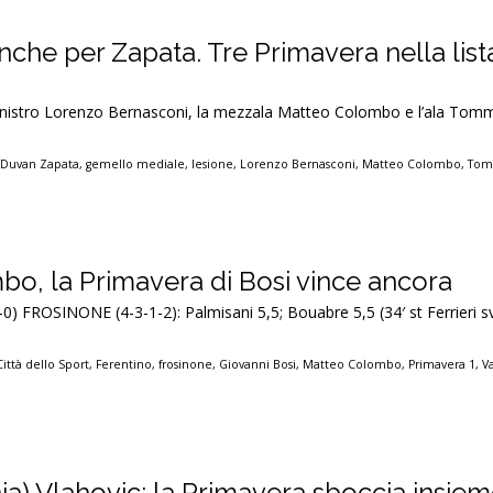
anche per Zapata. Tre Primavera nella lista
sinistro Lorenzo Bernasconi, la mezzala Matteo Colombo e l’ala Tom
,
Duvan Zapata
,
gemello mediale
,
lesione
,
Lorenzo Bernasconi
,
Matteo Colombo
,
Tom
o, la Primavera di Bosi vince ancora
-0) FROSINONE (4-3-1-2): Palmisani 5,5; Bouabre 5,5 (34′ st Ferrieri s
Città dello Sport
,
Ferentino
,
frosinone
,
Giovanni Bosi
,
Matteo Colombo
,
Primavera 1
,
V
a) Vlahovic: la Primavera sboccia insie