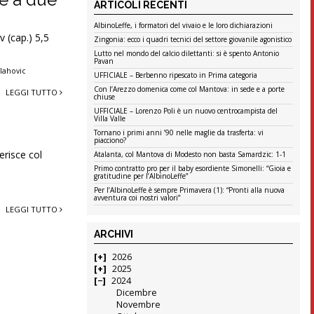
ARTICOLI RECENTI
AlbinoLeffe, i formatori del vivaio e le loro dichiarazioni
v (cap.) 5,5
Zingonia: ecco i quadri tecnici del settore giovanile agonistico
Lutto nel mondo del calcio dilettanti: si è spento Antonio
Pavan
Vlahovic
UFFICIALE – Berbenno ripescato in Prima categoria
Con l’Arezzo domenica come col Mantova: in sede e a porte
LEGGI TUTTO
chiuse
UFFICIALE – Lorenzo Poli è un nuovo centrocampista del
Villa Valle
Tornano i primi anni ’90 nelle maglie da trasferta: vi
piacciono?
erisce col
Atalanta, col Mantova di Modesto non basta Samardzic: 1-1
Primo contratto pro per il baby esordiente Simonelli: “Gioia e
gratitudine per l’AlbinoLeffe”
Per l’AlbinoLeffe è sempre Primavera (1): “Pronti alla nuova
avventura coi nostri valori”
LEGGI TUTTO
ARCHIVI
2026
2025
2024
Dicembre
Novembre