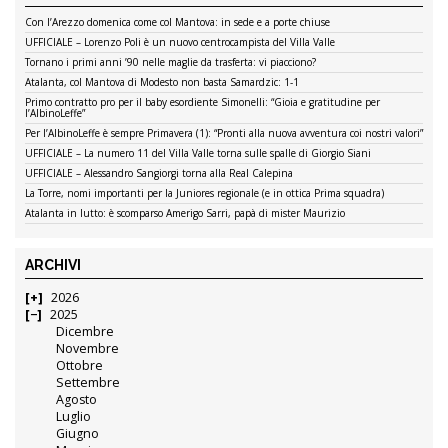
Con l’Arezzo domenica come col Mantova: in sede e a porte chiuse
UFFICIALE – Lorenzo Poli è un nuovo centrocampista del Villa Valle
Tornano i primi anni ’90 nelle maglie da trasferta: vi piacciono?
Atalanta, col Mantova di Modesto non basta Samardzic: 1-1
Primo contratto pro per il baby esordiente Simonelli: “Gioia e gratitudine per
l’AlbinoLeffe”
Per l’AlbinoLeffe è sempre Primavera (1): “Pronti alla nuova avventura coi nostri valori”
UFFICIALE – La numero 11 del Villa Valle torna sulle spalle di Giorgio Siani
UFFICIALE – Alessandro Sangiorgi torna alla Real Calepina
La Torre, nomi importanti per la Juniores regionale (e in ottica Prima squadra)
Atalanta in lutto: è scomparso Amerigo Sarri, papà di mister Maurizio
ARCHIVI
2026
2025
Dicembre
Novembre
Ottobre
Settembre
Agosto
Luglio
Giugno