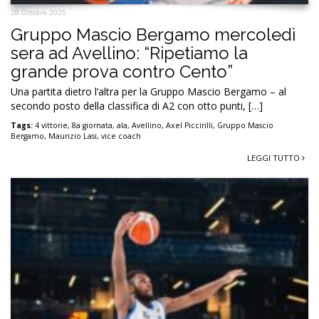
28 Ottobre 2025
Gruppo Mascio Bergamo mercoledì
sera ad Avellino: “Ripetiamo la
grande prova contro Cento”
Una partita dietro l’altra per la Gruppo Mascio Bergamo – al
secondo posto della classifica di A2 con otto punti, […]
Tags:
4 vittorie
,
8a giornata
,
ala
,
Avellino
,
Axel Piccirilli
,
Gruppo Mascio
Bergamo
,
Maurizio Lasi
,
vice coach
LEGGI TUTTO