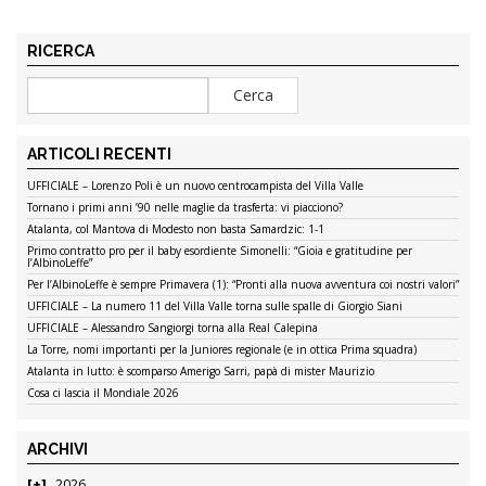
RICERCA
ARTICOLI RECENTI
UFFICIALE – Lorenzo Poli è un nuovo centrocampista del Villa Valle
Tornano i primi anni ’90 nelle maglie da trasferta: vi piacciono?
Atalanta, col Mantova di Modesto non basta Samardzic: 1-1
Primo contratto pro per il baby esordiente Simonelli: “Gioia e gratitudine per
l’AlbinoLeffe”
Per l’AlbinoLeffe è sempre Primavera (1): “Pronti alla nuova avventura coi nostri valori”
UFFICIALE – La numero 11 del Villa Valle torna sulle spalle di Giorgio Siani
UFFICIALE – Alessandro Sangiorgi torna alla Real Calepina
La Torre, nomi importanti per la Juniores regionale (e in ottica Prima squadra)
Atalanta in lutto: è scomparso Amerigo Sarri, papà di mister Maurizio
Cosa ci lascia il Mondiale 2026
ARCHIVI
2026