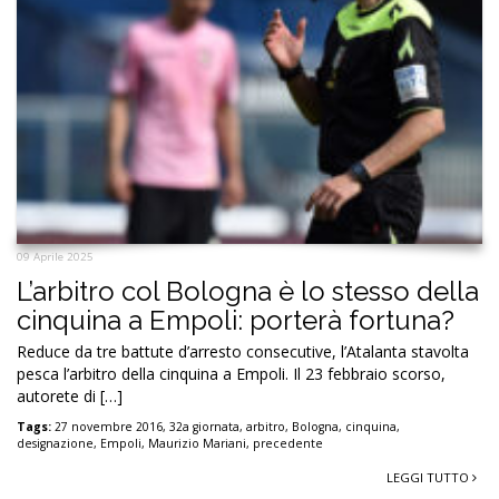
09 Aprile 2025
L’arbitro col Bologna è lo stesso della
cinquina a Empoli: porterà fortuna?
Reduce da tre battute d’arresto consecutive, l’Atalanta stavolta
pesca l’arbitro della cinquina a Empoli. Il 23 febbraio scorso,
autorete di […]
Tags:
27 novembre 2016
,
32a giornata
,
arbitro
,
Bologna
,
cinquina
,
designazione
,
Empoli
,
Maurizio Mariani
,
precedente
LEGGI TUTTO