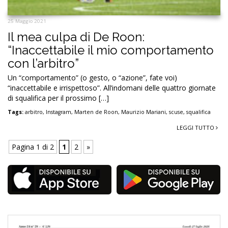
25 Maggio 2021
Il mea culpa di De Roon:
“Inaccettabile il mio comportamento
con l’arbitro”
Un “comportamento” (o gesto, o “azione”, fate voi)
“inaccettabile e irrispettoso”. All’indomani delle quattro giornate
di squalifica per il prossimo […]
Tags:
arbitro
,
Instagram
,
Marten de Roon
,
Maurizio Mariani
,
scuse
,
squalifica
LEGGI TUTTO
Pagina 1 di 2
1
2
»