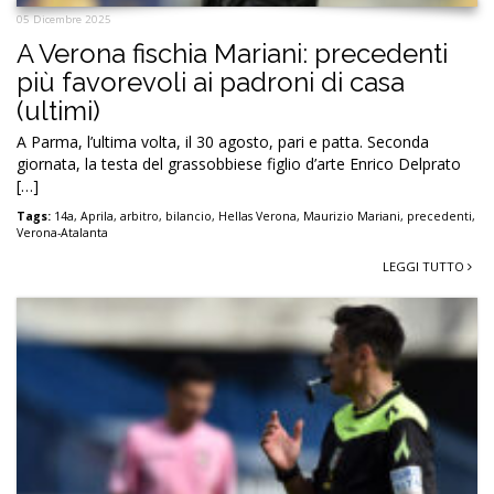
05 Dicembre 2025
A Verona fischia Mariani: precedenti
più favorevoli ai padroni di casa
(ultimi)
A Parma, l’ultima volta, il 30 agosto, pari e patta. Seconda
giornata, la testa del grassobbiese figlio d’arte Enrico Delprato
[…]
Tags:
14a
,
Aprila
,
arbitro
,
bilancio
,
Hellas Verona
,
Maurizio Mariani
,
precedenti
,
Verona-Atalanta
LEGGI TUTTO