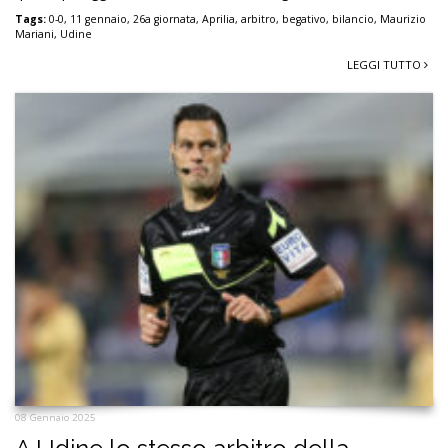
Tags:
0-0
,
11 gennaio
,
26a giornata
,
Aprilia
,
arbitro
,
begativo
,
bilancio
,
Maurizio
Mariani
,
Udine
LEGGI TUTTO
08 Gennaio 2025