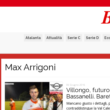
Atalanta
Attualità
Serie C
Serie D
Ec
Max Arrigoni
06 Giugno 2016
Villongo, futuro
Bassanelli. Bare
Mancano giusto i dettagli, p
contraddistingue la Val Cale