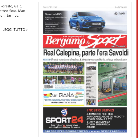
,
Foresto
,
Gaio
,
atteo Sora
,
Max
gon
,
Sarnico
,
LEGGI TUTTO