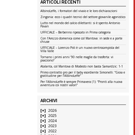
ARTICOLI RECENTI
AlbinoLeffe, i formatori del vivaio e le loro dichiarazioni
Zingonia: ecco i quadri tecnici del settore giovanile agonistico
Lutto nel mondo del calcio dilettanti: si è spento Antonio
Pavan
UFFICIALE – Berbenno ripescato in Prima categoria
Con l’Arezzo domenica come col Mantova: in sede e a porte
chiuse
UFFICIALE – Lorenzo Poli è un nuovo centrocampista del
Villa Valle
Tornano i primi anni ’90 nelle maglie da trasferta: vi
piacciono?
Atalanta, col Mantova di Modesto non basta Samardzic: 1-1
Primo contratto pro per il baby esordiente Simonelli: “Gioia e
gratitudine per l’AlbinoLeffe”
Per l’AlbinoLeffe è sempre Primavera (1): “Pronti alla nuova
avventura coi nostri valori”
ARCHIVI
2026
2025
2024
2023
2022