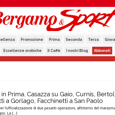
cellenza
Promozione
Prima
Seconda
Terza
Giova
Eccellenze orobiche
Il Caffè
I nostri Blog
Abbonati
 in Prima. Casazza su Gaio, Curnis, Bertol
tti a Gorlago, Facchinetti a San Paolo
er l’ufficializzazione di due pesanti operazioni, all’interno del maras
pio. La […]