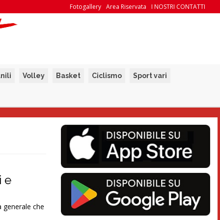
Fotogallery
Area Riservata
I NOSTRI CONTATTI
nili
Volley
Basket
Ciclismo
Sport vari
i e
ma generale che