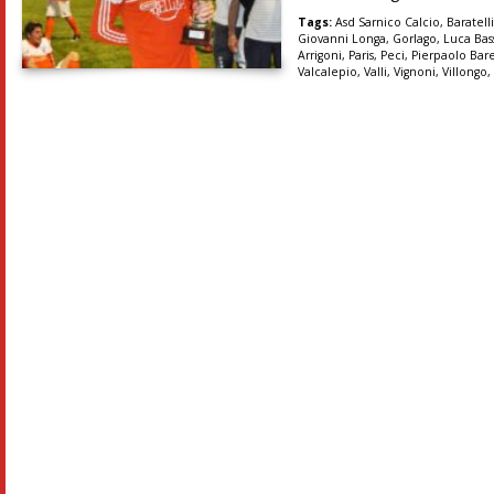
Tags:
Asd Sarnico Calcio
,
Baratell
Giovanni Longa
,
Gorlago
,
Luca Bas
Arrigoni
,
Paris
,
Peci
,
Pierpaolo Bare
Valcalepio
,
Valli
,
Vignoni
,
Villongo