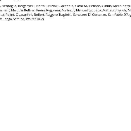
i
,
Bentoglio
,
Bergamelli
,
Bertoli
,
Bizioli
,
Carobbio
,
Casazza
,
Cenate
,
Curnis
,
Facchinetti
sanelli
,
Maicola Bellina. Pierre Regonesi
,
Maifredi
,
Manuel Esposito
,
Matteo Brignoli
,
M
tti
,
Polini
,
Quarantini
,
Rolleri
,
Ruggero Trapletti
,
Salvatore Di Costanzo
,
San Paolo D'Ar
,
Villongo Sarnico
,
Walter Duci