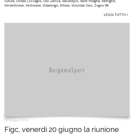
Futura
,
Unitas Coccaglio
,
Uso Zanica
,
Valcalepio
,
Valle Imagna
,
Valtrighe
,
Verdellinese
,
Vertovese
,
Vidalengo
,
Villese
,
Voluntas Osio
,
Zogno 98
LEGGI TUTTO
05 Giugno 2014
Figc, venerdì 20 giugno la riunione