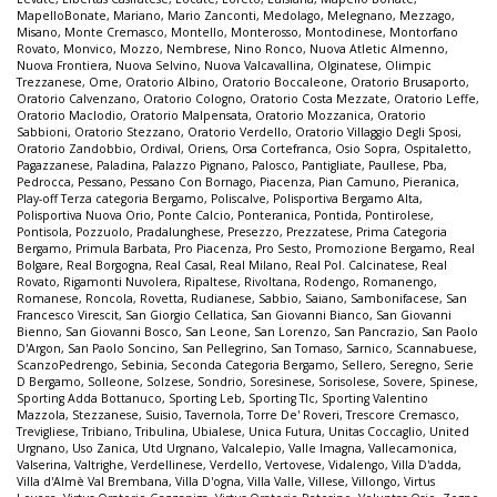
MapelloBonate
,
Mariano
,
Mario Zanconti
,
Medolago
,
Melegnano
,
Mezzago
,
Misano
,
Monte Cremasco
,
Montello
,
Monterosso
,
Montodinese
,
Montorfano
Rovato
,
Monvico
,
Mozzo
,
Nembrese
,
Nino Ronco
,
Nuova Atletic Almenno
,
Nuova Frontiera
,
Nuova Selvino
,
Nuova Valcavallina
,
Olginatese
,
Olimpic
Trezzanese
,
Ome
,
Oratorio Albino
,
Oratorio Boccaleone
,
Oratorio Brusaporto
,
Oratorio Calvenzano
,
Oratorio Cologno
,
Oratorio Costa Mezzate
,
Oratorio Leffe
,
Oratorio Maclodio
,
Oratorio Malpensata
,
Oratorio Mozzanica
,
Oratorio
Sabbioni
,
Oratorio Stezzano
,
Oratorio Verdello
,
Oratorio Villaggio Degli Sposi
,
Oratorio Zandobbio
,
Ordival
,
Oriens
,
Orsa Cortefranca
,
Osio Sopra
,
Ospitaletto
,
Pagazzanese
,
Paladina
,
Palazzo Pignano
,
Palosco
,
Pantigliate
,
Paullese
,
Pba
,
Pedrocca
,
Pessano
,
Pessano Con Bornago
,
Piacenza
,
Pian Camuno
,
Pieranica
,
Play-off Terza categoria Bergamo
,
Poliscalve
,
Polisportiva Bergamo Alta
,
Polisportiva Nuova Orio
,
Ponte Calcio
,
Ponteranica
,
Pontida
,
Pontirolese
,
Pontisola
,
Pozzuolo
,
Pradalunghese
,
Presezzo
,
Prezzatese
,
Prima Categoria
Bergamo
,
Primula Barbata
,
Pro Piacenza
,
Pro Sesto
,
Promozione Bergamo
,
Real
Bolgare
,
Real Borgogna
,
Real Casal
,
Real Milano
,
Real Pol. Calcinatese
,
Real
Rovato
,
Rigamonti Nuvolera
,
Ripaltese
,
Rivoltana
,
Rodengo
,
Romanengo
,
Romanese
,
Roncola
,
Rovetta
,
Rudianese
,
Sabbio
,
Saiano
,
Sambonifacese
,
San
Francesco Virescit
,
San Giorgio Cellatica
,
San Giovanni Bianco
,
San Giovanni
Bienno
,
San Giovanni Bosco
,
San Leone
,
San Lorenzo
,
San Pancrazio
,
San Paolo
D'Argon
,
San Paolo Soncino
,
San Pellegrino
,
San Tomaso
,
Sarnico
,
Scannabuese
,
ScanzoPedrengo
,
Sebinia
,
Seconda Categoria Bergamo
,
Sellero
,
Seregno
,
Serie
D Bergamo
,
Solleone
,
Solzese
,
Sondrio
,
Soresinese
,
Sorisolese
,
Sovere
,
Spinese
,
Sporting Adda Bottanuco
,
Sporting Leb
,
Sporting Tlc
,
Sporting Valentino
Mazzola
,
Stezzanese
,
Suisio
,
Tavernola
,
Torre De' Roveri
,
Trescore Cremasco
,
Trevigliese
,
Tribiano
,
Tribulina
,
Ubialese
,
Unica Futura
,
Unitas Coccaglio
,
United
Urgnano
,
Uso Zanica
,
Utd Urgnano
,
Valcalepio
,
Valle Imagna
,
Vallecamonica
,
Valserina
,
Valtrighe
,
Verdellinese
,
Verdello
,
Vertovese
,
Vidalengo
,
Villa D'adda
,
Villa d'Almè Val Brembana
,
Villa D'ogna
,
Villa Valle
,
Villese
,
Villongo
,
Virtus