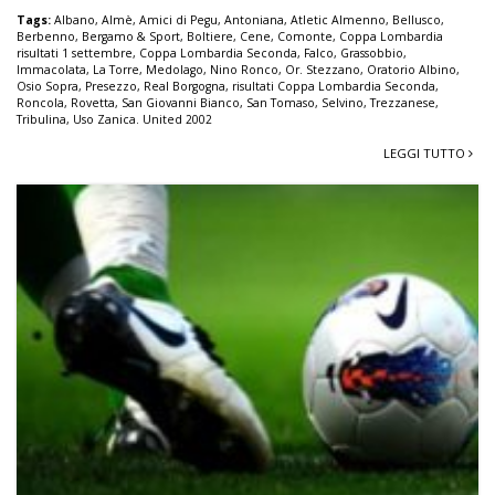
Tags:
Albano
,
Almè
,
Amici di Pegu
,
Antoniana
,
Atletic Almenno
,
Bellusco
,
Berbenno
,
Bergamo & Sport
,
Boltiere
,
Cene
,
Comonte
,
Coppa Lombardia
risultati 1 settembre
,
Coppa Lombardia Seconda
,
Falco
,
Grassobbio
,
Immacolata
,
La Torre
,
Medolago
,
Nino Ronco
,
Or. Stezzano
,
Oratorio Albino
,
Osio Sopra
,
Presezzo
,
Real Borgogna
,
risultati Coppa Lombardia Seconda
,
Roncola
,
Rovetta
,
San Giovanni Bianco
,
San Tomaso
,
Selvino
,
Trezzanese
,
Tribulina
,
Uso Zanica. United 2002
LEGGI TUTTO