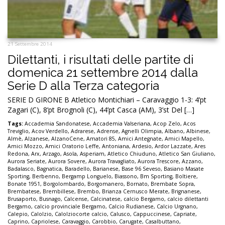
21 Settembre 2014
Dilettanti, i risultati delle partite di
domenica 21 settembre 2014 dalla
Serie D alla Terza categoria
SERIE D GIRONE B Atletico Montichiari – Caravaggio 1-3: 4’pt
Zagari (C), 8’pt Brognoli (C), 44’pt Casca (AM), 3’st Del […]
Tags:
Accademia Sandonatese
,
Accademia Valseriana
,
Acop Zelo
,
Acos
Treviglio
,
Acov Verdello
,
Adrarese
,
Adrense
,
Agnelli Olimpia
,
Albano
,
Albinese
,
Almè
,
Alzanese
,
AlzanoCene
,
Amatori 85
,
Amici Antegnate
,
Amici Mapello
,
Amici Mozzo
,
Amici Oratorio Leffe
,
Antoniana
,
Ardesio
,
Ardor Lazzate
,
Ares
Redona
,
Arx
,
Arzago
,
Asola
,
Asperiam
,
Atletico Chiuduno
,
Atletico San Giuliano
,
Aurora Seriate
,
Aurora Sovere
,
Aurora Travagliato
,
Aurora Trescore
,
Azzano
,
Badalasco
,
Bagnatica
,
Baradello
,
Barianese
,
Base 96 Seveso
,
Basiano Masate
Sporting
,
Berbenno
,
Bergamp Longuelo
,
Biassono
,
Bm Sporting
,
Boltiere
,
Bonate 1951
,
Borgolombardo
,
Borgomanero
,
Bornato
,
Brembate Sopra
,
Brembatese
,
Brembillese
,
Brembo
,
Brianza Cernusco Merate
,
Brignanese
,
Brusaporto
,
Busnago
,
Calcense
,
Calcinatese
,
calcio Bergamo
,
calcio dilettanti
Bergamo
,
calcio provinciale Bergamo
,
Calcio Rudianese
,
Calcio Urgnano
,
Calepio
,
Calolzio
,
Calolziocorte calcio
,
Calusco
,
Cappuccinese
,
Capriate
,
Caprino
,
Capriolese
,
Caravaggio
,
Carobbio
,
Carugate
,
Casalbuttano
,