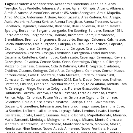
Tags:
Accademia Sandonatese
,
Accademia Valseriana
,
Acop Zelo
,
Acos
Treviglio
,
Acov Verdello
,
Adrarese
,
Adrense
,
Agnelli Olimpia
,
Albano
,
Albinese
,
Almè
,
Alzanese
,
AlzanoCene
,
Amatori 85
,
Amici Antegnate
,
Amici Mapello
,
Amici Mozzo
,
Antoniana
,
Ardesio
,
Ardor Lazzate
,
Ares Redona
,
Arx
,
Arzago
,
Asola
,
Asperiam
,
Aurora Seriate
,
Aurora Travagliato
,
Aurora Trescore
,
Azzano
,
Badalasco
,
Bagnatica
,
Baradello
,
Barianese
,
Base 96 Seveso
,
Basiano Masate
Sporting
,
Berbenno
,
Bergamp Longuelo
,
Bm Sporting
,
Boltiere
,
Bonate 1951
,
Borgolombardo
,
Borgomanero
,
Bornato
,
Brembate Sopra
,
Brembatese
,
Brembillese
,
Brembo
,
Brignanese
,
Brusaporto
,
Busnago
,
Calcense
,
Calcinatese
,
Calcio Rudianese
,
Calcio Urgnano
,
Calepio
,
Calusco
,
Cappuccinese
,
Capriate
,
Caprino
,
Capriolese
,
Caravaggio
,
Carobbio
,
Carugate
,
Casalbuttano
,
Casalmaiocco
,
Casazza
,
Casnigo
,
Cassinone
,
Castegnato
,
Castel Rozzone
,
Castellana
,
Castellese
,
Castelnuovo
,
Castrezzato
,
Cavenago
,
Cavernago
,
Cavlera
,
Cazzaghese
,
Celadina
,
Cenate Sotto
,
Cene
,
Centrolago
,
Chignolo
,
Ciliverghe
Mazzano
,
Cisanese
,
Ciserano
,
Città Di Dalmine
,
Città Di Segrate
,
Cividatese
,
Cividino
,
Clusone
,
Codogno
,
Colle Alto
,
Colnaghese
,
Comonte
,
Comun Nuovo
,
Cortenuovese
,
Costa Di Mezzate
,
Costa Mezzate
,
Credaro
,
Crema 1908
,
Curnasco
,
Curno Caluschese
,
Dalmine 2012
,
Darfo
,
Desio
,
Doverese
,
Endine
,
Entratico
,
Erbusco
,
Excelsior
,
Excelsior Vaiano
,
Falco
,
Falco Albino
,
Fanfulla
,
Fara
,
Fc Caravaggio
,
Filago
,
Fiorente Colognola
,
Fiorente Grassobbio
,
Fiorita
,
Fontanella
,
Foresto
,
Fornovo
,
Forza & Costanza
,
Forza e Costanza
,
Frassati
Ranica
,
Fulgor Canonica
,
Futura Madone
,
Galbiatese Oggiono
,
Gandinese
,
Gavarnese
,
Ghiaie
,
GhisalbeseCalcinatese
,
Gorlago
,
Gorle
,
Governolese
,
Gozzano
,
Grumellese
,
Interseriatese
,
Inveruno
,
Inzago
,
Issese
,
Juventina Covo
,
La Sportiva
,
La Torre
,
Lallio
,
Lecco
,
Legnago Salus
,
Lemine
,
Levate
,
Libertas
Casiratese
,
Locate
,
Loreto
,
Luisiana
,
Mapello Bonate
,
MapelloBonate
,
Mariano
,
Mario Zanconti
,
Medolago
,
Melegnano
,
Mezzago
,
Misano
,
Monte Cremasco
,
Montello
,
Monterosso
,
Montodinese
,
Montorfano Rovato
,
Monvico
,
Mozzo
,
Nembrese
,
Nino Ronco
,
Nuova Atletic Almenno
,
Nuova Frontiera
,
Nuova
Selvino
,
Nuova Valcavallina
,
Olginatese
,
Olimpic Trezzanese
,
Ome
,
Oratorio