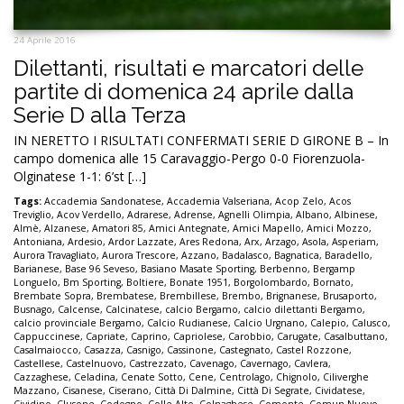
24 Aprile 2016
Dilettanti, risultati e marcatori delle
partite di domenica 24 aprile dalla
Serie D alla Terza
IN NERETTO I RISULTATI CONFERMATI SERIE D GIRONE B – In
campo domenica alle 15 Caravaggio-Pergo 0-0 Fiorenzuola-
Olginatese 1-1: 6’st […]
Tags:
Accademia Sandonatese
,
Accademia Valseriana
,
Acop Zelo
,
Acos
Treviglio
,
Acov Verdello
,
Adrarese
,
Adrense
,
Agnelli Olimpia
,
Albano
,
Albinese
,
Almè
,
Alzanese
,
Amatori 85
,
Amici Antegnate
,
Amici Mapello
,
Amici Mozzo
,
Antoniana
,
Ardesio
,
Ardor Lazzate
,
Ares Redona
,
Arx
,
Arzago
,
Asola
,
Asperiam
,
Aurora Travagliato
,
Aurora Trescore
,
Azzano
,
Badalasco
,
Bagnatica
,
Baradello
,
Barianese
,
Base 96 Seveso
,
Basiano Masate Sporting
,
Berbenno
,
Bergamp
Longuelo
,
Bm Sporting
,
Boltiere
,
Bonate 1951
,
Borgolombardo
,
Bornato
,
Brembate Sopra
,
Brembatese
,
Brembillese
,
Brembo
,
Brignanese
,
Brusaporto
,
Busnago
,
Calcense
,
Calcinatese
,
calcio Bergamo
,
calcio dilettanti Bergamo
,
calcio provinciale Bergamo
,
Calcio Rudianese
,
Calcio Urgnano
,
Calepio
,
Calusco
,
Cappuccinese
,
Capriate
,
Caprino
,
Capriolese
,
Carobbio
,
Carugate
,
Casalbuttano
,
Casalmaiocco
,
Casazza
,
Casnigo
,
Cassinone
,
Castegnato
,
Castel Rozzone
,
Castellese
,
Castelnuovo
,
Castrezzato
,
Cavenago
,
Cavernago
,
Cavlera
,
Cazzaghese
,
Celadina
,
Cenate Sotto
,
Cene
,
Centrolago
,
Chignolo
,
Ciliverghe
Mazzano
,
Cisanese
,
Ciserano
,
Città Di Dalmine
,
Città Di Segrate
,
Cividatese
,
Cividino
,
Clusone
,
Codogno
,
Colle Alto
,
Colnaghese
,
Comonte
,
Comun Nuovo
,