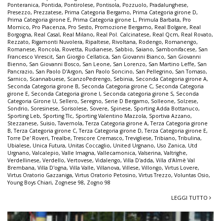
Ponteranica
,
Pontida
,
Pontirolese
,
Pontisola
,
Pozzuolo
,
Pradalunghese
,
Presezzo
,
Prezzatese
,
Prima Categoria Bergamo
,
Prima Categoria girone D
,
Prima Categoria girone E
,
Prima Categoria girone L
,
Primula Barbata
,
Pro
Mornico
,
Pro Piacenza
,
Pro Sesto
,
Promozione Bergamo
,
Real Bolgare
,
Real
Borgogna
,
Real Casal
,
Real Milano
,
Real Pol. Calcinatese
,
Real Qcm
,
Real Rovato
,
Rezzato
,
Rigamonti Nuvolera
,
Ripaltese
,
Rivoltana
,
Rodengo
,
Romanengo
,
Romanese
,
Roncola
,
Rovetta
,
Rudianese
,
Sabbio
,
Saiano
,
Sambonifacese
,
San
Francesco Virescit
,
San Giorgio Cellatica
,
San Giovanni Bianco
,
San Giovanni
Bienno
,
San Giovanni Bosco
,
San Leone
,
San Lorenzo
,
San Martino Leffe
,
San
Pancrazio
,
San Paolo D'Argon
,
San Paolo Soncino
,
San Pellegrino
,
San Tomaso
,
Sarnico
,
Scannabuese
,
ScanzoPedrengo
,
Sebinia
,
Seconda Categoria girone A
,
Seconda Categoria girone B
,
Seconda Categoria girone C
,
Seconda Categoria
girone E
,
Seconda Categoria girone I
,
Seconda categoria girone S
,
Seconda
Categoria Girone U
,
Sellero
,
Seregno
,
Serie D Bergamo
,
Solleone
,
Solzese
,
Sondrio
,
Soresinese
,
Sorisolese
,
Sovere
,
Spinese
,
Sporting Adda Bottanuco
,
Sporting Leb
,
Sporting Tlc
,
Sporting Valentino Mazzola
,
Sportiva Azzano
,
Stezzanese
,
Suisio
,
Tavernola
,
Terza Categoria girone A
,
Terza Categoria girone
B
,
Terza Categoria girone C
,
Terza Categoria girone D
,
Terza Categoria girone E
,
Torre De' Roveri
,
Trealbe
,
Trescore Cremasco
,
Trevigliese
,
Tribiano
,
Tribulina
,
Ubialese
,
Unica Futura
,
Unitas Coccaglio
,
United Urgnano
,
Uso Zanica
,
Utd
Urgnano
,
Valcalepio
,
Valle Imagna
,
Vallecamonica
,
Valserina
,
Valtrighe
,
Verdellinese
,
Verdello
,
Vertovese
,
Vidalengo
,
Villa D'adda
,
Villa d'Almè Val
Brembana
,
Villa D'ogna
,
Villa Valle
,
Villanova
,
Villese
,
Villongo
,
Virtus Lovere
,
Virtus Oratorio Gazzaniga
,
Virtus Oratorio Petosino
,
Virtus Trezzo
,
Voluntas Osio
,
Young Boys Chiari
,
Zognese 98
,
Zogno 98
LEGGI TUTTO