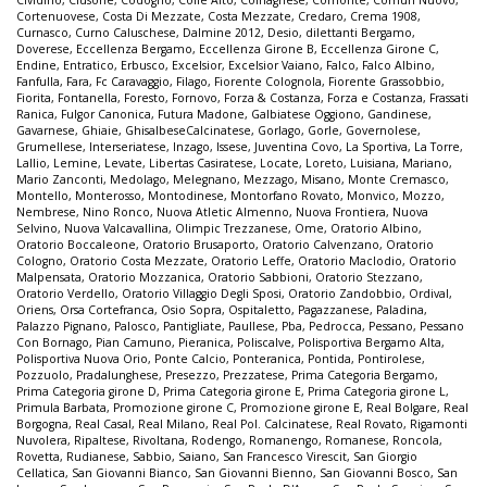
Cortenuovese
,
Costa Di Mezzate
,
Costa Mezzate
,
Credaro
,
Crema 1908
,
Curnasco
,
Curno Caluschese
,
Dalmine 2012
,
Desio
,
dilettanti Bergamo
,
Doverese
,
Eccellenza Bergamo
,
Eccellenza Girone B
,
Eccellenza Girone C
,
Endine
,
Entratico
,
Erbusco
,
Excelsior
,
Excelsior Vaiano
,
Falco
,
Falco Albino
,
Fanfulla
,
Fara
,
Fc Caravaggio
,
Filago
,
Fiorente Colognola
,
Fiorente Grassobbio
,
Fiorita
,
Fontanella
,
Foresto
,
Fornovo
,
Forza & Costanza
,
Forza e Costanza
,
Frassati
Ranica
,
Fulgor Canonica
,
Futura Madone
,
Galbiatese Oggiono
,
Gandinese
,
Gavarnese
,
Ghiaie
,
GhisalbeseCalcinatese
,
Gorlago
,
Gorle
,
Governolese
,
Grumellese
,
Interseriatese
,
Inzago
,
Issese
,
Juventina Covo
,
La Sportiva
,
La Torre
,
Lallio
,
Lemine
,
Levate
,
Libertas Casiratese
,
Locate
,
Loreto
,
Luisiana
,
Mariano
,
Mario Zanconti
,
Medolago
,
Melegnano
,
Mezzago
,
Misano
,
Monte Cremasco
,
Montello
,
Monterosso
,
Montodinese
,
Montorfano Rovato
,
Monvico
,
Mozzo
,
Nembrese
,
Nino Ronco
,
Nuova Atletic Almenno
,
Nuova Frontiera
,
Nuova
Selvino
,
Nuova Valcavallina
,
Olimpic Trezzanese
,
Ome
,
Oratorio Albino
,
Oratorio Boccaleone
,
Oratorio Brusaporto
,
Oratorio Calvenzano
,
Oratorio
Cologno
,
Oratorio Costa Mezzate
,
Oratorio Leffe
,
Oratorio Maclodio
,
Oratorio
Malpensata
,
Oratorio Mozzanica
,
Oratorio Sabbioni
,
Oratorio Stezzano
,
Oratorio Verdello
,
Oratorio Villaggio Degli Sposi
,
Oratorio Zandobbio
,
Ordival
,
Oriens
,
Orsa Cortefranca
,
Osio Sopra
,
Ospitaletto
,
Pagazzanese
,
Paladina
,
Palazzo Pignano
,
Palosco
,
Pantigliate
,
Paullese
,
Pba
,
Pedrocca
,
Pessano
,
Pessano
Con Bornago
,
Pian Camuno
,
Pieranica
,
Poliscalve
,
Polisportiva Bergamo Alta
,
Polisportiva Nuova Orio
,
Ponte Calcio
,
Ponteranica
,
Pontida
,
Pontirolese
,
Pozzuolo
,
Pradalunghese
,
Presezzo
,
Prezzatese
,
Prima Categoria Bergamo
,
Prima Categoria girone D
,
Prima Categoria girone E
,
Prima Categoria girone L
,
Primula Barbata
,
Promozione girone C
,
Promozione girone E
,
Real Bolgare
,
Real
Borgogna
,
Real Casal
,
Real Milano
,
Real Pol. Calcinatese
,
Real Rovato
,
Rigamonti
Nuvolera
,
Ripaltese
,
Rivoltana
,
Rodengo
,
Romanengo
,
Romanese
,
Roncola
,
Rovetta
,
Rudianese
,
Sabbio
,
Saiano
,
San Francesco Virescit
,
San Giorgio
Cellatica
,
San Giovanni Bianco
,
San Giovanni Bienno
,
San Giovanni Bosco
,
San