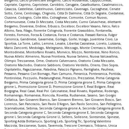
Bergamo
,
calcio provinciale Bergamo
,
Calcio Rudianese
,
Cappuccinese
,
Capriate
,
Caprino
,
Capriolese
,
Carobbio
,
Carugate
,
Casalbuttano
,
Casalmaiocco
,
Casazza
,
Castellese
,
Castelnuovo
,
Castrezzato
,
Cavenago
,
Cazzaghese
,
Cenate
Sotto
,
Cene
,
Centrolago
,
Chignolo
,
Città Di Dalmine
,
Città Di Segrate
,
Cividatese
,
Clusone
,
Codogno
,
Colle Alto
,
Colnaghese
,
Comonte
,
Comun Nuovo
,
Cortenuovese
,
Costa Di Mezzate
,
Costa Mezzate
,
Curno Caluschese
,
dilettanti
Bergamo
,
Doverese
,
Endine
,
Erbusco
,
Excelsior
,
Excelsior Vaiano
,
Falco
,
Falco
Albino
,
Fara
,
Filago
,
Fiorente Colognola
,
Fiorente Grassobbio
,
Fontanella
,
Foresto
,
Fornovo
,
Forza & Costanza
,
Forza e Costanza
,
Frassati Ranica
,
Fulgor
Canonica
,
Gandinese
,
Gavarnese
,
Gorlago
,
Gorle
,
Inzago
,
Juventina Covo
,
La
Sportiva
,
La Torre
,
Lallio
,
Lemine
,
Levate
,
Libertas Casiratese
,
Loreto
,
Luisiana
,
Mario Zanconti
,
Medolago
,
Melegnano
,
Mezzago
,
Monte Cremasco
,
Montello
,
Montodinese
,
Montorfano Rovato
,
Monvico
,
Mozzo
,
Nembrese
,
Nino Ronco
,
Nuova Atletic Almenno
,
Nuova Frontiera
,
Nuova Selvino
,
Nuova Valcavallina
,
Olimpic Trezzanese
,
Ome
,
Oratorio Calvenzano
,
Oratorio Costa Mezzate
,
Oratorio Maclodio
,
Oratorio Sabbioni
,
Oratorio Verdello
,
Oriens
,
Osio Sopra
,
Ospitaletto
,
Pagazzanese
,
Paladina
,
Palazzo Pignano
,
Pantigliate
,
Paullese
,
Pessano
,
Pessano Con Bornago
,
Pian Camuno
,
Pieranica
,
Ponteranica
,
Pontida
,
Pontirolese
,
Pozzuolo
,
Pradalunghese
,
Presezzo
,
Prezzatese
,
Prima Categoria
Bergamo
,
Prima Categoria girone D
,
Prima Categoria girone E
,
Prima Categoria
girone L
,
Promozione Girone D
,
Promozione Girone F
,
Real Bolgare
,
Real
Borgogna
,
Real Casal
,
Real Pol. Calcinatese
,
Real Rovato
,
Ripaltese
,
Rodengo
,
Romanengo
,
Romanese
,
Roncola
,
Rovetta
,
Rudianese
,
Saiano
,
San Giorgio
Cellatica
,
San Giovanni Bianco
,
San Giovanni Bienno
,
San Giovanni Bosco
,
San
Lorenzo
,
San Pancrazio
,
San Paolo D'Argon
,
San Paolo Soncino
,
San Pellegrino
,
Scannabuese
,
Sebinia
,
Seconda Categoria girone A
,
Seconda Categoria girone B
,
Seconda Categoria girone C
,
Seconda Categoria girone E
,
Seconda Categoria
girone I
,
Seconda Categoria Girone U
,
Sellero
,
Solleone
,
Soresinese
,
Spinese
,
Sporting Adda Bottanuco
,
Sporting Leb
,
Sporting Tlc
,
Sporting Valentino
Mazzola
,
Stezzanese
,
Suisio
,
Tavernola
,
Trescore Cremasco
,
Tribiano
,
Unica