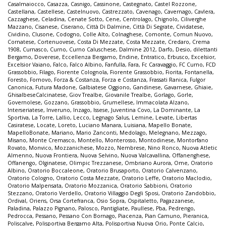
Casalmaiocco
,
Casazza
,
Casnigo
,
Cassinone
,
Castegnato
,
Castel Rozzone
,
Castellana
,
Castellese
,
Castelnuovo
,
Castrezzato
,
Cavenago
,
Cavernago
,
Cavlera
,
Cazzaghese
,
Celadina
,
Cenate Sotto
,
Cene
,
Centrolago
,
Chignolo
,
Ciliverghe
Mazzano
,
Cisanese
,
Ciserano
,
Città Di Dalmine
,
Città Di Segrate
,
Cividatese
,
Cividino
,
Clusone
,
Codogno
,
Colle Alto
,
Colnaghese
,
Comonte
,
Comun Nuovo
,
Cornatese
,
Cortenuovese
,
Costa Di Mezzate
,
Costa Mezzate
,
Credaro
,
Crema
1908
,
Curnasco
,
Curno
,
Curno Caluschese
,
Dalmine 2012
,
Darfo
,
Desio
,
dilettanti
Bergamo
,
Doverese
,
Eccellenza Bergamo
,
Endine
,
Entratico
,
Erbusco
,
Excelsior
,
Excelsior Vaiano
,
Falco
,
Falco Albino
,
Fanfulla
,
Fara
,
Fc Caravaggio
,
FC Curno
,
FCD
Grassobbio
,
Filago
,
Fiorente Colognola
,
Fiorente Grassobbio
,
Fiorita
,
Fontanella
,
Foresto
,
Fornovo
,
Forza & Costanza
,
Forza e Costanza
,
Frassati Ranica
,
Fulgor
Canonica
,
Futura Madone
,
Galbiatese Oggiono
,
Gandinese
,
Gavarnese
,
Ghiaie
,
GhisalbeseCalcinatese
,
Giov Trealbe
,
Giovanile Trealbe
,
Gorlago
,
Gorle
,
Governolese
,
Gozzano
,
Grassobbio
,
Grumellese
,
Immacolata Alzano
,
Interseriatese
,
Inveruno
,
Inzago
,
Issese
,
Juventina Covo
,
La Dominante
,
La
Sportiva
,
La Torre
,
Lallio
,
Lecco
,
Legnago Salus
,
Lemine
,
Levate
,
Libertas
Casiratese
,
Locate
,
Loreto
,
Luciano Manara
,
Luisiana
,
Mapello Bonate
,
MapelloBonate
,
Mariano
,
Mario Zanconti
,
Medolago
,
Melegnano
,
Mezzago
,
Misano
,
Monte Cremasco
,
Montello
,
Monterosso
,
Montodinese
,
Montorfano
Rovato
,
Monvico
,
Mozzanichese
,
Mozzo
,
Nembrese
,
Nino Ronco
,
Nuova Atletic
Almenno
,
Nuova Frontiera
,
Nuova Selvino
,
Nuova Valcavallina
,
Offanenghese
,
Offanengo
,
Olginatese
,
Olimpic Trezzanese
,
Ombriano Aurora
,
Ome
,
Oratorio
Albino
,
Oratorio Boccaleone
,
Oratorio Brusaporto
,
Oratorio Calvenzano
,
Oratorio Cologno
,
Oratorio Costa Mezzate
,
Oratorio Leffe
,
Oratorio Maclodio
,
Oratorio Malpensata
,
Oratorio Mozzanica
,
Oratorio Sabbioni
,
Oratorio
Stezzano
,
Oratorio Verdello
,
Oratorio Villaggio Degli Sposi
,
Oratorio Zandobbio
,
Ordival
,
Oriens
,
Orsa Cortefranca
,
Osio Sopra
,
Ospitaletto
,
Pagazzanese
,
Paladina
,
Palazzo Pignano
,
Palosco
,
Pantigliate
,
Paullese
,
Pba
,
Pedrengo
,
Pedrocca
,
Pessano
,
Pessano Con Bornago
,
Piacenza
,
Pian Camuno
,
Pieranica
,
Poliscalve
,
Polisportiva Bergamo Alta
,
Polisportiva Nuova Orio
,
Ponte Calcio
,