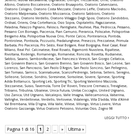
Albino
,
Oratorio Boccaleone
,
Oratorio Brusaporto
,
Oratorio Calvenzano
,
Oratorio Cologno
,
Oratorio Costa Mezzate
,
Oratorio Leffe
,
Oratorio Maclodio
,
Oratorio Malpensata
,
Oratorio Mozzanica
,
Oratorio Sabbioni
,
Oratorio
Stezzano
,
Oratorio Verdello
,
Oratorio Villaggio Degli Sposi
,
Oratorio Zandobbio
,
Ordival
,
Oriens
,
Orsa Cortefranca
,
Osio Sopra
,
Ospitaletto
,
Pagazzanese
,
Paladina
,
Palazzo Pignano
,
Palosco
,
Pantigliate
,
Paullese
,
Pba
,
Pedrocca
,
Pessano
,
Pessano Con Bornago
,
Piacenza
,
Pian Camuno
,
Pieranica
,
Poliscalve
,
Polisportiva
Bergamo Alta
,
Polisportiva Nuova Orio
,
Ponte Calcio
,
Ponteranica
,
Pontida
,
Pontirolese
,
Pontisola
,
Pozzuolo
,
Pradalunghese
,
Presezzo
,
Prezzatese
,
Primula
Barbata
,
Pro Piacenza
,
Pro Sesto
,
Real Bolgare
,
Real Borgogna
,
Real Casal
,
Real
Milano
,
Real Pol. Calcinatese
,
Real Rovato
,
Rigamonti Nuvolera
,
Ripaltese
,
Rivoltana
,
Rodengo
,
Romanengo
,
Romanese
,
Roncola
,
Rovetta
,
Rudianese
,
Sabbio
,
Saiano
,
Sambonifacese
,
San Francesco Virescit
,
San Giorgio Cellatica
,
San Giovanni Bianco
,
San Giovanni Bienno
,
San Giovanni Bosco
,
San Leone
,
San
Lorenzo
,
San Pancrazio
,
San Paolo D'Argon
,
San Paolo Soncino
,
San Pellegrino
,
San Tomaso
,
Sarnico
,
Scannabuese
,
ScanzoPedrengo
,
Sebinia
,
Sellero
,
Seregno
,
Solleone
,
Solzese
,
Sondrio
,
Soresinese
,
Sorisolese
,
Sovere
,
Spinese
,
Sporting
Adda Bottanuco
,
Sporting Leb
,
Sporting Tlc
,
Sporting Valentino Mazzola
,
Stezzanese
,
Suisio
,
Tavernola
,
Torre De' Roveri
,
Trescore Cremasco
,
Trevigliese
,
Tribiano
,
Tribulina
,
Ubialese
,
Unica Futura
,
Unitas Coccaglio
,
United Urgnano
,
Uso Zanica
,
Utd Urgnano
,
Valcalepio
,
Valle Imagna
,
Vallecamonica
,
Valserina
,
Valtrighe
,
Verdellinese
,
Verdello
,
Vertovese
,
Vidalengo
,
Villa D'adda
,
Villa d'Almè
Val Brembana
,
Villa D'ogna
,
Villa Valle
,
Villese
,
Villongo
,
Virtus Lovere
,
Virtus
Oratorio Gazzaniga
,
Virtus Oratorio Petosino
,
Voluntas Osio
,
Zogno 98
LEGGI TUTTO
Pagina 1 di 16
1
2
...
»
Ultima »