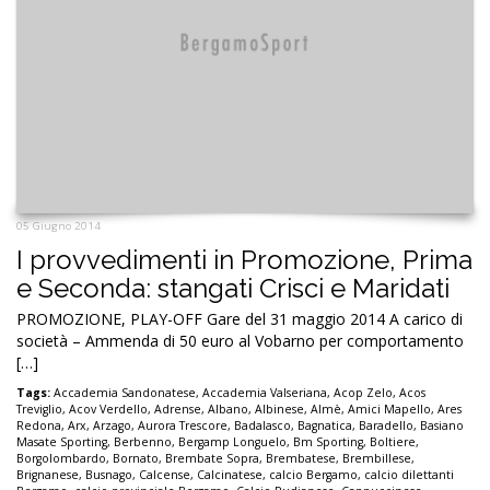
05 Giugno 2014
I provvedimenti in Promozione, Prima
e Seconda: stangati Crisci e Maridati
PROMOZIONE, PLAY-OFF Gare del 31 maggio 2014 A carico di
società – Ammenda di 50 euro al Vobarno per comportamento
[…]
Tags:
Accademia Sandonatese
,
Accademia Valseriana
,
Acop Zelo
,
Acos
Treviglio
,
Acov Verdello
,
Adrense
,
Albano
,
Albinese
,
Almè
,
Amici Mapello
,
Ares
Redona
,
Arx
,
Arzago
,
Aurora Trescore
,
Badalasco
,
Bagnatica
,
Baradello
,
Basiano
Masate Sporting
,
Berbenno
,
Bergamp Longuelo
,
Bm Sporting
,
Boltiere
,
Borgolombardo
,
Bornato
,
Brembate Sopra
,
Brembatese
,
Brembillese
,
Brignanese
,
Busnago
,
Calcense
,
Calcinatese
,
calcio Bergamo
,
calcio dilettanti