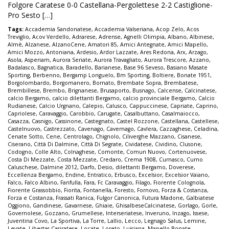
Folgore Caratese 0-0 Castellana-Pergolettese 2-2 Castiglione-
Pro Sesto […]
Tags:
Accademia Sandonatese
,
Accademia Valseriana
,
Acop Zelo
,
Acos
Treviglio
,
Acov Verdello
,
Adrarese
,
Adrense
,
Agnelli Olimpia
,
Albano
,
Albinese
,
Almè
,
Alzanese
,
AlzanoCene
,
Amatori 85
,
Amici Antegnate
,
Amici Mapello
,
Amici Mozzo
,
Antoniana
,
Ardesio
,
Ardor Lazzate
,
Ares Redona
,
Arx
,
Arzago
,
Asola
,
Asperiam
,
Aurora Seriate
,
Aurora Travagliato
,
Aurora Trescore
,
Azzano
,
Badalasco
,
Bagnatica
,
Baradello
,
Barianese
,
Base 96 Seveso
,
Basiano Masate
Sporting
,
Berbenno
,
Bergamp Longuelo
,
Bm Sporting
,
Boltiere
,
Bonate 1951
,
Borgolombardo
,
Borgomanero
,
Bornato
,
Brembate Sopra
,
Brembatese
,
Brembillese
,
Brembo
,
Brignanese
,
Brusaporto
,
Busnago
,
Calcense
,
Calcinatese
,
calcio Bergamo
,
calcio dilettanti Bergamo
,
calcio provinciale Bergamo
,
Calcio
Rudianese
,
Calcio Urgnano
,
Calepio
,
Calusco
,
Cappuccinese
,
Capriate
,
Caprino
,
Capriolese
,
Caravaggio
,
Carobbio
,
Carugate
,
Casalbuttano
,
Casalmaiocco
,
Casazza
,
Casnigo
,
Cassinone
,
Castegnato
,
Castel Rozzone
,
Castellana
,
Castellese
,
Castelnuovo
,
Castrezzato
,
Cavenago
,
Cavernago
,
Cavlera
,
Cazzaghese
,
Celadina
,
Cenate Sotto
,
Cene
,
Centrolago
,
Chignolo
,
Ciliverghe Mazzano
,
Cisanese
,
Ciserano
,
Città Di Dalmine
,
Città Di Segrate
,
Cividatese
,
Cividino
,
Clusone
,
Codogno
,
Colle Alto
,
Colnaghese
,
Comonte
,
Comun Nuovo
,
Cortenuovese
,
Costa Di Mezzate
,
Costa Mezzate
,
Credaro
,
Crema 1908
,
Curnasco
,
Curno
Caluschese
,
Dalmine 2012
,
Darfo
,
Desio
,
dilettanti Bergamo
,
Doverese
,
Eccellenza Bergamo
,
Endine
,
Entratico
,
Erbusco
,
Excelsior
,
Excelsior Vaiano
,
Falco
,
Falco Albino
,
Fanfulla
,
Fara
,
Fc Caravaggio
,
Filago
,
Fiorente Colognola
,
Fiorente Grassobbio
,
Fiorita
,
Fontanella
,
Foresto
,
Fornovo
,
Forza & Costanza
,
Forza e Costanza
,
Frassati Ranica
,
Fulgor Canonica
,
Futura Madone
,
Galbiatese
Oggiono
,
Gandinese
,
Gavarnese
,
Ghiaie
,
GhisalbeseCalcinatese
,
Gorlago
,
Gorle
,
Governolese
,
Gozzano
,
Grumellese
,
Interseriatese
,
Inveruno
,
Inzago
,
Issese
,
Juventina Covo
,
La Sportiva
,
La Torre
,
Lallio
,
Lecco
,
Legnago Salus
,
Lemine
,
Levate
,
Libertas Casiratese
,
Locate
,
Loreto
,
Luisiana
,
Mapello Bonate
,