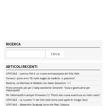
RICERCA
ARTICOLI RECENTI
UFFICIALE – Lorenzo Poli è un nuovo centrocampista del Villa Valle
Tornano i primi anni ’90 nelle maglie da trasferta: vi piacciono?
Atalanta, col Mantova di Modesto non basta Samardzic: 1-1
Primo contratto pro per il baby esordiente Simonelli: “Gioia e gratitudine per
l’AlbinoLeffe”
Per l’AlbinoLeffe è sempre Primavera (1): “Pronti alla nuova avventura coi nostri valori”
UFFICIALE – La numero 11 del Villa Valle torna sulle spalle di Giorgio Siani
UFFICIALE – Alessandro Sangiorgi torna alla Real Calepina