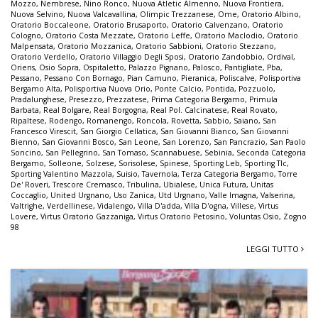
Mozzo
,
Nembrese
,
Nino Ronco
,
Nuova Atletic Almenno
,
Nuova Frontiera
,
Nuova Selvino
,
Nuova Valcavallina
,
Olimpic Trezzanese
,
Ome
,
Oratorio Albino
,
Oratorio Boccaleone
,
Oratorio Brusaporto
,
Oratorio Calvenzano
,
Oratorio
Cologno
,
Oratorio Costa Mezzate
,
Oratorio Leffe
,
Oratorio Maclodio
,
Oratorio
Malpensata
,
Oratorio Mozzanica
,
Oratorio Sabbioni
,
Oratorio Stezzano
,
Oratorio Verdello
,
Oratorio Villaggio Degli Sposi
,
Oratorio Zandobbio
,
Ordival
,
Oriens
,
Osio Sopra
,
Ospitaletto
,
Palazzo Pignano
,
Palosco
,
Pantigliate
,
Pba
,
Pessano
,
Pessano Con Bornago
,
Pian Camuno
,
Pieranica
,
Poliscalve
,
Polisportiva
Bergamo Alta
,
Polisportiva Nuova Orio
,
Ponte Calcio
,
Pontida
,
Pozzuolo
,
Pradalunghese
,
Presezzo
,
Prezzatese
,
Prima Categoria Bergamo
,
Primula
Barbata
,
Real Bolgare
,
Real Borgogna
,
Real Pol. Calcinatese
,
Real Rovato
,
Ripaltese
,
Rodengo
,
Romanengo
,
Roncola
,
Rovetta
,
Sabbio
,
Saiano
,
San
Francesco Virescit
,
San Giorgio Cellatica
,
San Giovanni Bianco
,
San Giovanni
Bienno
,
San Giovanni Bosco
,
San Leone
,
San Lorenzo
,
San Pancrazio
,
San Paolo
Soncino
,
San Pellegrino
,
San Tomaso
,
Scannabuese
,
Sebinia
,
Seconda Categoria
Bergamo
,
Solleone
,
Solzese
,
Sorisolese
,
Spinese
,
Sporting Leb
,
Sporting Tlc
,
Sporting Valentino Mazzola
,
Suisio
,
Tavernola
,
Terza Categoria Bergamo
,
Torre
De' Roveri
,
Trescore Cremasco
,
Tribulina
,
Ubialese
,
Unica Futura
,
Unitas
Coccaglio
,
United Urgnano
,
Uso Zanica
,
Utd Urgnano
,
Valle Imagna
,
Valserina
,
Valtrighe
,
Verdellinese
,
Vidalengo
,
Villa D'adda
,
Villa D'ogna
,
Villese
,
Virtus
Lovere
,
Virtus Oratorio Gazzaniga
,
Virtus Oratorio Petosino
,
Voluntas Osio
,
Zogno
98
LEGGI TUTTO