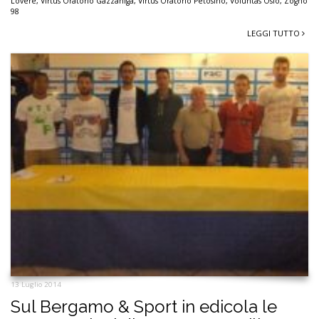
Lovere
,
Virtus Oratorio Gazzaniga
,
Virtus Oratorio Petosino
,
Voluntas Osio
,
Zogno
98
LEGGI TUTTO
13 Luglio 2014
Sul Bergamo & Sport in edicola le