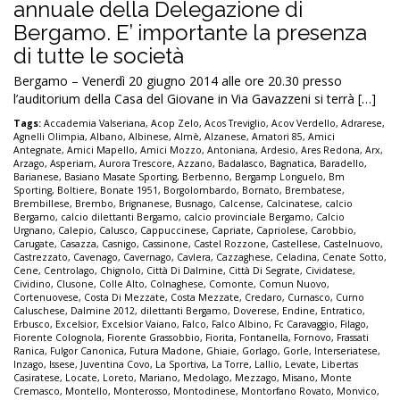
annuale della Delegazione di
Bergamo. E’ importante la presenza
di tutte le società
Bergamo – Venerdì 20 giugno 2014 alle ore 20.30 presso
l’auditorium della Casa del Giovane in Via Gavazzeni si terrà […]
Tags:
Accademia Valseriana
,
Acop Zelo
,
Acos Treviglio
,
Acov Verdello
,
Adrarese
,
Agnelli Olimpia
,
Albano
,
Albinese
,
Almè
,
Alzanese
,
Amatori 85
,
Amici
Antegnate
,
Amici Mapello
,
Amici Mozzo
,
Antoniana
,
Ardesio
,
Ares Redona
,
Arx
,
Arzago
,
Asperiam
,
Aurora Trescore
,
Azzano
,
Badalasco
,
Bagnatica
,
Baradello
,
Barianese
,
Basiano Masate Sporting
,
Berbenno
,
Bergamp Longuelo
,
Bm
Sporting
,
Boltiere
,
Bonate 1951
,
Borgolombardo
,
Bornato
,
Brembatese
,
Brembillese
,
Brembo
,
Brignanese
,
Busnago
,
Calcense
,
Calcinatese
,
calcio
Bergamo
,
calcio dilettanti Bergamo
,
calcio provinciale Bergamo
,
Calcio
Urgnano
,
Calepio
,
Calusco
,
Cappuccinese
,
Capriate
,
Capriolese
,
Carobbio
,
Carugate
,
Casazza
,
Casnigo
,
Cassinone
,
Castel Rozzone
,
Castellese
,
Castelnuovo
,
Castrezzato
,
Cavenago
,
Cavernago
,
Cavlera
,
Cazzaghese
,
Celadina
,
Cenate Sotto
,
Cene
,
Centrolago
,
Chignolo
,
Città Di Dalmine
,
Città Di Segrate
,
Cividatese
,
Cividino
,
Clusone
,
Colle Alto
,
Colnaghese
,
Comonte
,
Comun Nuovo
,
Cortenuovese
,
Costa Di Mezzate
,
Costa Mezzate
,
Credaro
,
Curnasco
,
Curno
Caluschese
,
Dalmine 2012
,
dilettanti Bergamo
,
Doverese
,
Endine
,
Entratico
,
Erbusco
,
Excelsior
,
Excelsior Vaiano
,
Falco
,
Falco Albino
,
Fc Caravaggio
,
Filago
,
Fiorente Colognola
,
Fiorente Grassobbio
,
Fiorita
,
Fontanella
,
Fornovo
,
Frassati
Ranica
,
Fulgor Canonica
,
Futura Madone
,
Ghiaie
,
Gorlago
,
Gorle
,
Interseriatese
,
Inzago
,
Issese
,
Juventina Covo
,
La Sportiva
,
La Torre
,
Lallio
,
Levate
,
Libertas
Casiratese
,
Locate
,
Loreto
,
Mariano
,
Medolago
,
Mezzago
,
Misano
,
Monte
Cremasco
,
Montello
,
Monterosso
,
Montodinese
,
Montorfano Rovato
,
Monvico
,