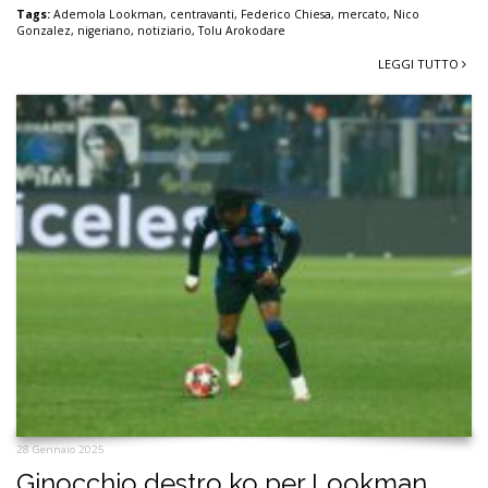
Tags:
Ademola Lookman
,
centravanti
,
Federico Chiesa
,
mercato
,
Nico
Gonzalez
,
nigeriano
,
notiziario
,
Tolu Arokodare
LEGGI TUTTO
28 Gennaio 2025
Ginocchio destro ko per Lookman,