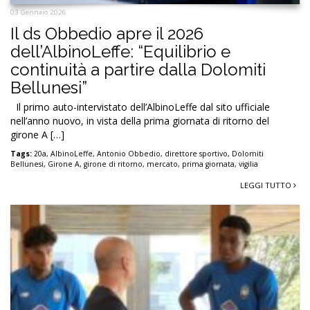
03 Gennaio 2026
Il ds Obbedio apre il 2026
dell’AlbinoLeffe: “Equilibrio e
continuità a partire dalla Dolomiti
Bellunesi”
Il primo auto-intervistato dell’AlbinoLeffe dal sito ufficiale
nell’anno nuovo, in vista della prima giornata di ritorno del
girone A […]
Tags:
20a
,
AlbinoLeffe
,
Antonio Obbedio
,
direttore sportivo
,
Dolomiti
Bellunesi
,
Girone A
,
girone di ritorno
,
mercato
,
prima giornata
,
vigilia
LEGGI TUTTO