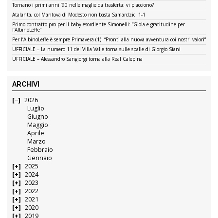
Tornano i primi anni ’90 nelle maglie da trasferta: vi piacciono?
Atalanta, col Mantova di Modesto non basta Samardzic: 1-1
Primo contratto pro per il baby esordiente Simonelli: “Gioia e gratitudine per
l’AlbinoLeffe”
Per l’AlbinoLeffe è sempre Primavera (1): “Pronti alla nuova avventura coi nostri valori”
UFFICIALE – La numero 11 del Villa Valle torna sulle spalle di Giorgio Siani
UFFICIALE – Alessandro Sangiorgi torna alla Real Calepina
ARCHIVI
2026
Luglio
Giugno
Maggio
Aprile
Marzo
Febbraio
Gennaio
2025
2024
2023
2022
2021
2020
2019