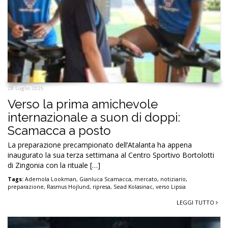
28 Luglio 2025
Verso la prima amichevole
internazionale a suon di doppi:
Scamacca a posto
La preparazione precampionato dell’Atalanta ha appena
inaugurato la sua terza settimana al Centro Sportivo Bortolotti
di Zingonia con la rituale […]
Tags:
Ademola Lookman
,
Gianluca Scamacca
,
mercato
,
notiziario
,
preparazione
,
Rasmus Hojlund
,
ripresa
,
Sead Kolasinac
,
verso Lipsia
LEGGI TUTTO