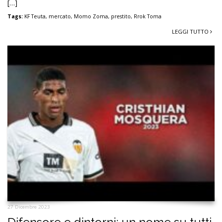
[…]
Tags:
KF Teuta
,
mercato
,
Momo Zoma
,
prestito
,
Rrok Toma
LEGGI TUTTO
27 Dicembre 2023