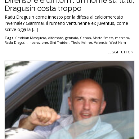
Difensore e dintorni: un nome su tutti,
Dragusin costa troppo
Radu Dragusin come innesto per la difesa al calciomercato
invernale? Giammai. Il rumeno ventunenne ex Juventus, come
scrive oggi la […]
Tags:
Cristhian Mosquera
,
difensore
,
gennaio
,
Genoa
,
Matte Smets
,
mercato
,
Radu Dragusin
,
riparazione
,
Sint-Truiden
,
Tholo Kehrer
,
Valencia
,
West Ham
LEGGI TUTTO