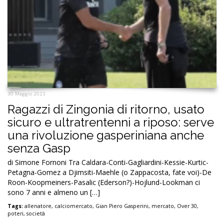
30 Maggio 2023
Ragazzi di Zingonia di ritorno, usato
sicuro e ultratrentenni a riposo: serve
una rivoluzione gasperiniana anche
senza Gasp
di Simone Fornoni Tra Caldara-Conti-Gagliardini-Kessie-Kurtic-
Petagna-Gomez a Djimsiti-Maehle (o Zappacosta, fate voi)-De
Roon-Koopmeiners-Pasalic (Ederson?)-Hojlund-Lookman ci
sono 7 anni e almeno un […]
Tags:
allenatore
,
calciomercato
,
Gian Piero Gasperini
,
mercato
,
Over 30
,
poteri
,
società