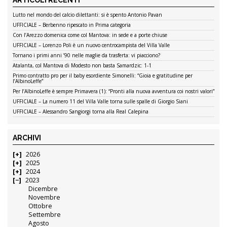
Lutto nel mondo del calcio dilettanti: si è spento Antonio Pavan
UFFICIALE – Berbenno ripescato in Prima categoria
Con l’Arezzo domenica come col Mantova: in sede e a porte chiuse
UFFICIALE – Lorenzo Poli è un nuovo centrocampista del Villa Valle
Tornano i primi anni ’90 nelle maglie da trasferta: vi piacciono?
Atalanta, col Mantova di Modesto non basta Samardzic: 1-1
Primo contratto pro per il baby esordiente Simonelli: “Gioia e gratitudine per
l’AlbinoLeffe”
Per l’AlbinoLeffe è sempre Primavera (1): “Pronti alla nuova avventura coi nostri valori”
UFFICIALE – La numero 11 del Villa Valle torna sulle spalle di Giorgio Siani
UFFICIALE – Alessandro Sangiorgi torna alla Real Calepina
ARCHIVI
2026
2025
2024
2023
Dicembre
Novembre
Ottobre
Settembre
Agosto