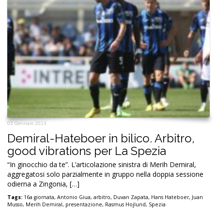
02 Gennaio 2023
Demiral-Hateboer in bilico. Arbitro,
good vibrations per La Spezia
“In ginocchio da te”. L’articolazione sinistra di Merih Demiral,
aggregatosi solo parzialmente in gruppo nella doppia sessione
odierna a Zingonia, […]
Tags:
16a giornata
,
Antonio Giua
,
arbitro
,
Duvan Zapata
,
Hans Hateboer
,
Juan
Musso
,
Merih Demiral
,
presentazione
,
Rasmus Hojlund
,
Spezia