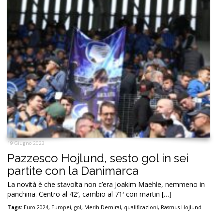
19 Giugno 2023
Pazzesco Hojlund, sesto gol in sei
partite con la Danimarca
La novità è che stavolta non c’era Joakim Maehle, nemmeno in
panchina. Centro al 42′, cambio al 71′ con martin […]
Tags:
Euro 2024
,
Europei
,
gol
,
Merih Demiral
,
qualificazioni
,
Rasmus Hojlund