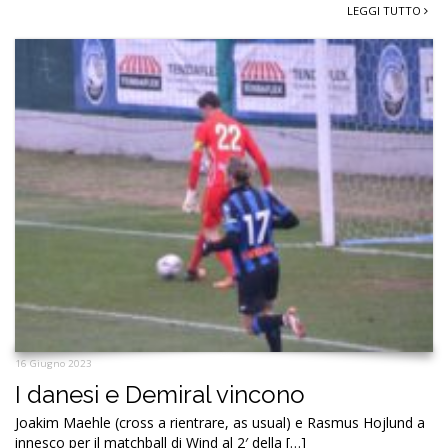
LEGGI TUTTO
16 Giugno 2023
I danesi e Demiral vincono
Joakim Maehle (cross a rientrare, as usual) e Rasmus Hojlund a
innesco per il matchball di Wind al 2′ della […]