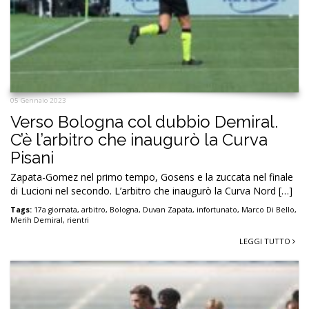
05 Gennaio 2023
Verso Bologna col dubbio Demiral.
C’è l’arbitro che inaugurò la Curva
Pisani
Zapata-Gomez nel primo tempo, Gosens e la zuccata nel finale
di Lucioni nel secondo. L’arbitro che inaugurò la Curva Nord […]
Tags:
17a giornata
,
arbitro
,
Bologna
,
Duvan Zapata
,
infortunato
,
Marco Di Bello
,
Merih Demiral
,
rientri
LEGGI TUTTO