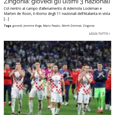
Zingonia: giovedì gli ultimi 3 nazionali
Col rientro al campo d’allenamento di Ademola Lookman e
Marten de Roon, il ritorno degli 11 nazionali dell’Atalanta in vista
[…]
Tags:
giovedì
,
Jeremie Boga
,
Mario Pasalic
,
Merih Demiral
,
Zingonia
LEGGI TUTTO