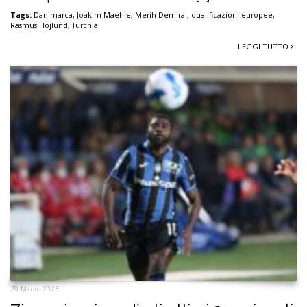
Tags:
Danimarca
,
Joakim Maehle
,
Merih Demiral
,
qualificazioni europee
,
Rasmus Hojlund
,
Turchia
LEGGI TUTTO
29 Marzo 2023