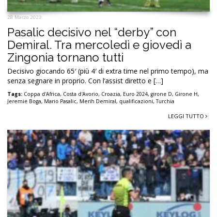
28 Marzo 2023
Pasalic decisivo nel “derby” con
Demiral. Tra mercoledì e giovedì a
Zingonia tornano tutti
Decisivo giocando 65′ (più 4′ di extra time nel primo tempo), ma
senza segnare in proprio. Con l’assist diretto e […]
Tags:
Coppa d'Africa
,
Costa d'Avorio
,
Croazia
,
Euro 2024
,
girone D
,
Girone H
,
Jeremie Boga
,
Mario Pasalic
,
Merih Demiral
,
qualificazioni
,
Turchia
LEGGI TUTTO