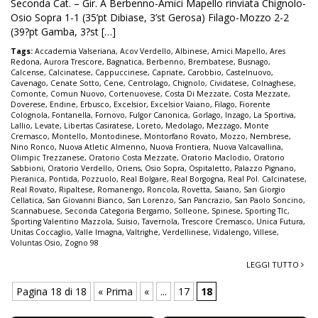
Seconda Cat. – Gir. A Berbenno-Amici Mapello rinviata Chignolo-
Osio Sopra 1-1 (35’pt Dibiase, 3’st Gerosa) Filago-Mozzo 2-2
(39?pt Gamba, 3?st […]
Tags:
Accademia Valseriana
,
Acov Verdello
,
Albinese
,
Amici Mapello
,
Ares
Redona
,
Aurora Trescore
,
Bagnatica
,
Berbenno
,
Brembatese
,
Busnago
,
Calcense
,
Calcinatese
,
Cappuccinese
,
Capriate
,
Carobbio
,
Castelnuovo
,
Cavenago
,
Cenate Sotto
,
Cene
,
Centrolago
,
Chignolo
,
Cividatese
,
Colnaghese
,
Comonte
,
Comun Nuovo
,
Cortenuovese
,
Costa Di Mezzate
,
Costa Mezzate
,
Doverese
,
Endine
,
Erbusco
,
Excelsior
,
Excelsior Vaiano
,
Filago
,
Fiorente
Colognola
,
Fontanella
,
Fornovo
,
Fulgor Canonica
,
Gorlago
,
Inzago
,
La Sportiva
,
Lallio
,
Levate
,
Libertas Casiratese
,
Loreto
,
Medolago
,
Mezzago
,
Monte
Cremasco
,
Montello
,
Montodinese
,
Montorfano Rovato
,
Mozzo
,
Nembrese
,
Nino Ronco
,
Nuova Atletic Almenno
,
Nuova Frontiera
,
Nuova Valcavallina
,
Olimpic Trezzanese
,
Oratorio Costa Mezzate
,
Oratorio Maclodio
,
Oratorio
Sabbioni
,
Oratorio Verdello
,
Oriens
,
Osio Sopra
,
Ospitaletto
,
Palazzo Pignano
,
Pieranica
,
Pontida
,
Pozzuolo
,
Real Bolgare
,
Real Borgogna
,
Real Pol. Calcinatese
,
Real Rovato
,
Ripaltese
,
Romanengo
,
Roncola
,
Rovetta
,
Saiano
,
San Giorgio
Cellatica
,
San Giovanni Bianco
,
San Lorenzo
,
San Pancrazio
,
San Paolo Soncino
,
Scannabuese
,
Seconda Categoria Bergamo
,
Solleone
,
Spinese
,
Sporting Tlc
,
Sporting Valentino Mazzola
,
Suisio
,
Tavernola
,
Trescore Cremasco
,
Unica Futura
,
Unitas Coccaglio
,
Valle Imagna
,
Valtrighe
,
Verdellinese
,
Vidalengo
,
Villese
,
Voluntas Osio
,
Zogno 98
LEGGI TUTTO
Pagina 18 di 18
« Prima
«
...
17
18