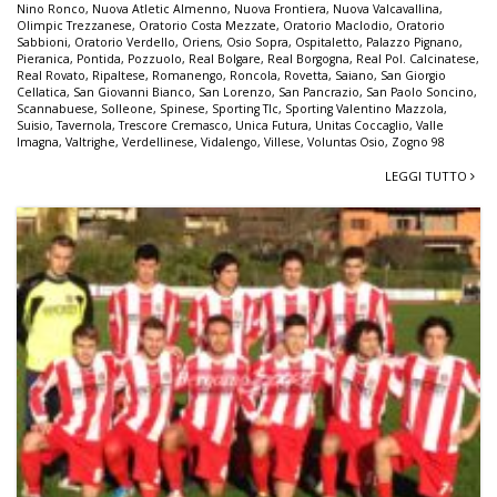
Nino Ronco
,
Nuova Atletic Almenno
,
Nuova Frontiera
,
Nuova Valcavallina
,
Olimpic Trezzanese
,
Oratorio Costa Mezzate
,
Oratorio Maclodio
,
Oratorio
Sabbioni
,
Oratorio Verdello
,
Oriens
,
Osio Sopra
,
Ospitaletto
,
Palazzo Pignano
,
Pieranica
,
Pontida
,
Pozzuolo
,
Real Bolgare
,
Real Borgogna
,
Real Pol. Calcinatese
,
Real Rovato
,
Ripaltese
,
Romanengo
,
Roncola
,
Rovetta
,
Saiano
,
San Giorgio
Cellatica
,
San Giovanni Bianco
,
San Lorenzo
,
San Pancrazio
,
San Paolo Soncino
,
Scannabuese
,
Solleone
,
Spinese
,
Sporting Tlc
,
Sporting Valentino Mazzola
,
Suisio
,
Tavernola
,
Trescore Cremasco
,
Unica Futura
,
Unitas Coccaglio
,
Valle
Imagna
,
Valtrighe
,
Verdellinese
,
Vidalengo
,
Villese
,
Voluntas Osio
,
Zogno 98
LEGGI TUTTO