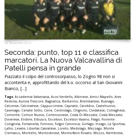
26 Novembre 2013
Seconda: punto, top 11 e classifica
marcatori. La Nuova Valcavallina di
Patelli pensa in grande
Piazzato il colpo del controsorpasso, lo Zogno 98 non si
accontenta e, approfittando del k.o. occorso al San Giovanni
Bianco, […]
Tags:
Accademia Valseriana
,
Acov Verdello
,
Albinese
,
Amici Mapello
,
Ares
Redona
,
Aurora Trescore
,
Bagnatica
,
Berbenno
,
Brembatese
,
Busnago
,
Calcense
,
Calcinatese
,
Cappuccinese
,
Capriate
,
Carobbio
,
Castelnuovo
,
Cavenago
,
Cenate Sotto
,
Cene
,
Centrolago
,
Chignolo
,
Cividatese
,
Colnaghese
,
Comonte
,
Comun Nuovo
,
Cortenuovese
,
Costa Di Mezzate
,
Costa Mezzate
,
Doverese
,
Endine
,
Erbusco
,
Excelsior
,
Excelsior Vaiano
,
Filago
,
Fiorente
Colognola
,
Fontanella
,
Fornovo
,
Fulgor Canonica
,
Gorlago
,
Inzago
,
La Sportiva
,
Lallio
,
Levate
,
Libertas Casiratese
,
Loreto
,
Medolago
,
Mezzago
,
Monte
Cremasco
,
Montello
,
Montodinese
,
Montorfano Rovato
,
Mozzo
,
Nembrese
,