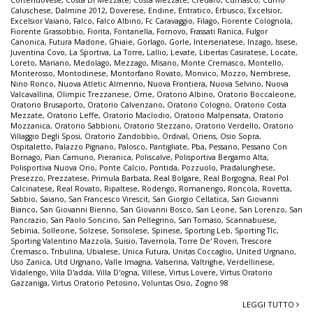
Cortenuovese
,
Costa Di Mezzate
,
Costa Mezzate
,
Credaro
,
Curnasco
,
Curno
Caluschese
,
Dalmine 2012
,
Doverese
,
Endine
,
Entratico
,
Erbusco
,
Excelsior
,
Excelsior Vaiano
,
Falco
,
Falco Albino
,
Fc Caravaggio
,
Filago
,
Fiorente Colognola
,
Fiorente Grassobbio
,
Fiorita
,
Fontanella
,
Fornovo
,
Frassati Ranica
,
Fulgor
Canonica
,
Futura Madone
,
Ghiaie
,
Gorlago
,
Gorle
,
Interseriatese
,
Inzago
,
Issese
,
Juventina Covo
,
La Sportiva
,
La Torre
,
Lallio
,
Levate
,
Libertas Casiratese
,
Locate
,
Loreto
,
Mariano
,
Medolago
,
Mezzago
,
Misano
,
Monte Cremasco
,
Montello
,
Monterosso
,
Montodinese
,
Montorfano Rovato
,
Monvico
,
Mozzo
,
Nembrese
,
Nino Ronco
,
Nuova Atletic Almenno
,
Nuova Frontiera
,
Nuova Selvino
,
Nuova
Valcavallina
,
Olimpic Trezzanese
,
Ome
,
Oratorio Albino
,
Oratorio Boccaleone
,
Oratorio Brusaporto
,
Oratorio Calvenzano
,
Oratorio Cologno
,
Oratorio Costa
Mezzate
,
Oratorio Leffe
,
Oratorio Maclodio
,
Oratorio Malpensata
,
Oratorio
Mozzanica
,
Oratorio Sabbioni
,
Oratorio Stezzano
,
Oratorio Verdello
,
Oratorio
Villaggio Degli Sposi
,
Oratorio Zandobbio
,
Ordival
,
Oriens
,
Osio Sopra
,
Ospitaletto
,
Palazzo Pignano
,
Palosco
,
Pantigliate
,
Pba
,
Pessano
,
Pessano Con
Bornago
,
Pian Camuno
,
Pieranica
,
Poliscalve
,
Polisportiva Bergamo Alta
,
Polisportiva Nuova Orio
,
Ponte Calcio
,
Pontida
,
Pozzuolo
,
Pradalunghese
,
Presezzo
,
Prezzatese
,
Primula Barbata
,
Real Bolgare
,
Real Borgogna
,
Real Pol.
Calcinatese
,
Real Rovato
,
Ripaltese
,
Rodengo
,
Romanengo
,
Roncola
,
Rovetta
,
Sabbio
,
Saiano
,
San Francesco Virescit
,
San Giorgio Cellatica
,
San Giovanni
Bianco
,
San Giovanni Bienno
,
San Giovanni Bosco
,
San Leone
,
San Lorenzo
,
San
Pancrazio
,
San Paolo Soncino
,
San Pellegrino
,
San Tomaso
,
Scannabuese
,
Sebinia
,
Solleone
,
Solzese
,
Sorisolese
,
Spinese
,
Sporting Leb
,
Sporting Tlc
,
Sporting Valentino Mazzola
,
Suisio
,
Tavernola
,
Torre De' Roveri
,
Trescore
Cremasco
,
Tribulina
,
Ubialese
,
Unica Futura
,
Unitas Coccaglio
,
United Urgnano
,
Uso Zanica
,
Utd Urgnano
,
Valle Imagna
,
Valserina
,
Valtrighe
,
Verdellinese
,
Vidalengo
,
Villa D'adda
,
Villa D'ogna
,
Villese
,
Virtus Lovere
,
Virtus Oratorio
Gazzaniga
,
Virtus Oratorio Petosino
,
Voluntas Osio
,
Zogno 98
LEGGI TUTTO