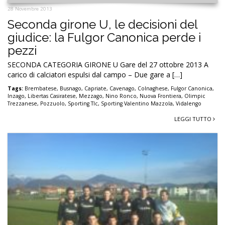
28 Novembre 2013
Seconda girone U, le decisioni del
giudice: la Fulgor Canonica perde i
pezzi
SECONDA CATEGORIA GIRONE U Gare del 27 ottobre 2013 A
carico di calciatori espulsi dal campo – Due gare a […]
Tags:
Brembatese
,
Busnago
,
Capriate
,
Cavenago
,
Colnaghese
,
Fulgor Canonica
,
Inzago
,
Libertas Casiratese
,
Mezzago
,
Nino Ronco
,
Nuova Frontiera
,
Olimpic
Trezzanese
,
Pozzuolo
,
Sporting Tlc
,
Sporting Valentino Mazzola
,
Vidalengo
LEGGI TUTTO