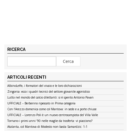
RICERCA
ARTICOLI RECENTI
AlbinoLeffe, i formatori del vivaio e le loro dichiarazioni
Zingonia: ecco i quadri tecnici del settore giovanile agonistico
Lutto nel mondo del calcio dilettanti: si è spento Antonio Pavan
UFFICIALE – Berbenno ripescato in Prima categoria
Con l’Arezzo domenica come col Mantova: in sede e a porte chiuse
UFFICIALE – Lorenzo Poli è un nuovo centrocampista del Villa Valle
Tornano i primi anni ’90 nelle maglie da trasferta: vi piacciono?
Atalanta, col Mantova di Modesto non basta Samardzic: 1-1