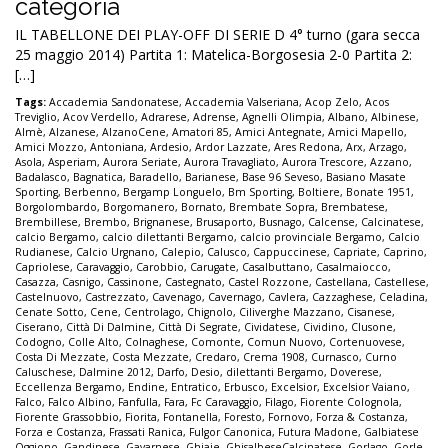
categoria
IL TABELLONE DEI PLAY-OFF DI SERIE D 4° turno (gara secca
25 maggio 2014) Partita 1: Matelica-Borgosesia 2-0 Partita 2:
[…]
Tags:
Accademia Sandonatese
,
Accademia Valseriana
,
Acop Zelo
,
Acos
Treviglio
,
Acov Verdello
,
Adrarese
,
Adrense
,
Agnelli Olimpia
,
Albano
,
Albinese
,
Almè
,
Alzanese
,
AlzanoCene
,
Amatori 85
,
Amici Antegnate
,
Amici Mapello
,
Amici Mozzo
,
Antoniana
,
Ardesio
,
Ardor Lazzate
,
Ares Redona
,
Arx
,
Arzago
,
Asola
,
Asperiam
,
Aurora Seriate
,
Aurora Travagliato
,
Aurora Trescore
,
Azzano
,
Badalasco
,
Bagnatica
,
Baradello
,
Barianese
,
Base 96 Seveso
,
Basiano Masate
Sporting
,
Berbenno
,
Bergamp Longuelo
,
Bm Sporting
,
Boltiere
,
Bonate 1951
,
Borgolombardo
,
Borgomanero
,
Bornato
,
Brembate Sopra
,
Brembatese
,
Brembillese
,
Brembo
,
Brignanese
,
Brusaporto
,
Busnago
,
Calcense
,
Calcinatese
,
calcio Bergamo
,
calcio dilettanti Bergamo
,
calcio provinciale Bergamo
,
Calcio
Rudianese
,
Calcio Urgnano
,
Calepio
,
Calusco
,
Cappuccinese
,
Capriate
,
Caprino
,
Capriolese
,
Caravaggio
,
Carobbio
,
Carugate
,
Casalbuttano
,
Casalmaiocco
,
Casazza
,
Casnigo
,
Cassinone
,
Castegnato
,
Castel Rozzone
,
Castellana
,
Castellese
,
Castelnuovo
,
Castrezzato
,
Cavenago
,
Cavernago
,
Cavlera
,
Cazzaghese
,
Celadina
,
Cenate Sotto
,
Cene
,
Centrolago
,
Chignolo
,
Ciliverghe Mazzano
,
Cisanese
,
Ciserano
,
Città Di Dalmine
,
Città Di Segrate
,
Cividatese
,
Cividino
,
Clusone
,
Codogno
,
Colle Alto
,
Colnaghese
,
Comonte
,
Comun Nuovo
,
Cortenuovese
,
Costa Di Mezzate
,
Costa Mezzate
,
Credaro
,
Crema 1908
,
Curnasco
,
Curno
Caluschese
,
Dalmine 2012
,
Darfo
,
Desio
,
dilettanti Bergamo
,
Doverese
,
Eccellenza Bergamo
,
Endine
,
Entratico
,
Erbusco
,
Excelsior
,
Excelsior Vaiano
,
Falco
,
Falco Albino
,
Fanfulla
,
Fara
,
Fc Caravaggio
,
Filago
,
Fiorente Colognola
,
Fiorente Grassobbio
,
Fiorita
,
Fontanella
,
Foresto
,
Fornovo
,
Forza & Costanza
,
Forza e Costanza
,
Frassati Ranica
,
Fulgor Canonica
,
Futura Madone
,
Galbiatese
Oggiono
,
Gandinese
,
Gavarnese
,
Ghiaie
,
GhisalbeseCalcinatese
,
Gorlago
,
Gorle
,