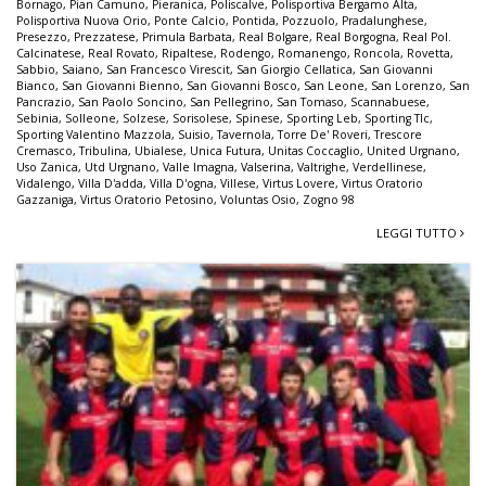
Bornago
,
Pian Camuno
,
Pieranica
,
Poliscalve
,
Polisportiva Bergamo Alta
,
Polisportiva Nuova Orio
,
Ponte Calcio
,
Pontida
,
Pozzuolo
,
Pradalunghese
,
Presezzo
,
Prezzatese
,
Primula Barbata
,
Real Bolgare
,
Real Borgogna
,
Real Pol.
Calcinatese
,
Real Rovato
,
Ripaltese
,
Rodengo
,
Romanengo
,
Roncola
,
Rovetta
,
Sabbio
,
Saiano
,
San Francesco Virescit
,
San Giorgio Cellatica
,
San Giovanni
Bianco
,
San Giovanni Bienno
,
San Giovanni Bosco
,
San Leone
,
San Lorenzo
,
San
Pancrazio
,
San Paolo Soncino
,
San Pellegrino
,
San Tomaso
,
Scannabuese
,
Sebinia
,
Solleone
,
Solzese
,
Sorisolese
,
Spinese
,
Sporting Leb
,
Sporting Tlc
,
Sporting Valentino Mazzola
,
Suisio
,
Tavernola
,
Torre De' Roveri
,
Trescore
Cremasco
,
Tribulina
,
Ubialese
,
Unica Futura
,
Unitas Coccaglio
,
United Urgnano
,
Uso Zanica
,
Utd Urgnano
,
Valle Imagna
,
Valserina
,
Valtrighe
,
Verdellinese
,
Vidalengo
,
Villa D'adda
,
Villa D'ogna
,
Villese
,
Virtus Lovere
,
Virtus Oratorio
Gazzaniga
,
Virtus Oratorio Petosino
,
Voluntas Osio
,
Zogno 98
LEGGI TUTTO