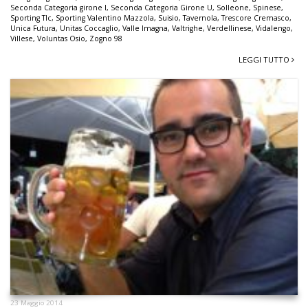
Seconda Categoria girone I
,
Seconda Categoria Girone U
,
Solleone
,
Spinese
,
Sporting Tlc
,
Sporting Valentino Mazzola
,
Suisio
,
Tavernola
,
Trescore Cremasco
,
Unica Futura
,
Unitas Coccaglio
,
Valle Imagna
,
Valtrighe
,
Verdellinese
,
Vidalengo
,
Villese
,
Voluntas Osio
,
Zogno 98
LEGGI TUTTO
23 Maggio 2014