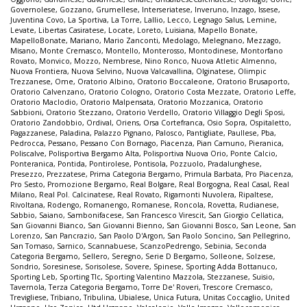
Governolese
,
Gozzano
,
Grumellese
,
Interseriatese
,
Inveruno
,
Inzago
,
Issese
,
Juventina Covo
,
La Sportiva
,
La Torre
,
Lallio
,
Lecco
,
Legnago Salus
,
Lemine
,
Levate
,
Libertas Casiratese
,
Locate
,
Loreto
,
Luisiana
,
Mapello Bonate
,
MapelloBonate
,
Mariano
,
Mario Zanconti
,
Medolago
,
Melegnano
,
Mezzago
,
Misano
,
Monte Cremasco
,
Montello
,
Monterosso
,
Montodinese
,
Montorfano
Rovato
,
Monvico
,
Mozzo
,
Nembrese
,
Nino Ronco
,
Nuova Atletic Almenno
,
Nuova Frontiera
,
Nuova Selvino
,
Nuova Valcavallina
,
Olginatese
,
Olimpic
Trezzanese
,
Ome
,
Oratorio Albino
,
Oratorio Boccaleone
,
Oratorio Brusaporto
,
Oratorio Calvenzano
,
Oratorio Cologno
,
Oratorio Costa Mezzate
,
Oratorio Leffe
,
Oratorio Maclodio
,
Oratorio Malpensata
,
Oratorio Mozzanica
,
Oratorio
Sabbioni
,
Oratorio Stezzano
,
Oratorio Verdello
,
Oratorio Villaggio Degli Sposi
,
Oratorio Zandobbio
,
Ordival
,
Oriens
,
Orsa Cortefranca
,
Osio Sopra
,
Ospitaletto
,
Pagazzanese
,
Paladina
,
Palazzo Pignano
,
Palosco
,
Pantigliate
,
Paullese
,
Pba
,
Pedrocca
,
Pessano
,
Pessano Con Bornago
,
Piacenza
,
Pian Camuno
,
Pieranica
,
Poliscalve
,
Polisportiva Bergamo Alta
,
Polisportiva Nuova Orio
,
Ponte Calcio
,
Ponteranica
,
Pontida
,
Pontirolese
,
Pontisola
,
Pozzuolo
,
Pradalunghese
,
Presezzo
,
Prezzatese
,
Prima Categoria Bergamo
,
Primula Barbata
,
Pro Piacenza
,
Pro Sesto
,
Promozione Bergamo
,
Real Bolgare
,
Real Borgogna
,
Real Casal
,
Real
Milano
,
Real Pol. Calcinatese
,
Real Rovato
,
Rigamonti Nuvolera
,
Ripaltese
,
Rivoltana
,
Rodengo
,
Romanengo
,
Romanese
,
Roncola
,
Rovetta
,
Rudianese
,
Sabbio
,
Saiano
,
Sambonifacese
,
San Francesco Virescit
,
San Giorgio Cellatica
,
San Giovanni Bianco
,
San Giovanni Bienno
,
San Giovanni Bosco
,
San Leone
,
San
Lorenzo
,
San Pancrazio
,
San Paolo D'Argon
,
San Paolo Soncino
,
San Pellegrino
,
San Tomaso
,
Sarnico
,
Scannabuese
,
ScanzoPedrengo
,
Sebinia
,
Seconda
Categoria Bergamo
,
Sellero
,
Seregno
,
Serie D Bergamo
,
Solleone
,
Solzese
,
Sondrio
,
Soresinese
,
Sorisolese
,
Sovere
,
Spinese
,
Sporting Adda Bottanuco
,
Sporting Leb
,
Sporting Tlc
,
Sporting Valentino Mazzola
,
Stezzanese
,
Suisio
,
Tavernola
,
Terza Categoria Bergamo
,
Torre De' Roveri
,
Trescore Cremasco
,
Trevigliese
,
Tribiano
,
Tribulina
,
Ubialese
,
Unica Futura
,
Unitas Coccaglio
,
United