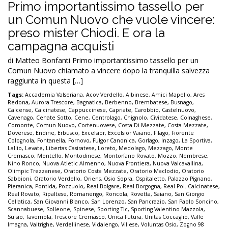
Primo importantissimo tassello per
un Comun Nuovo che vuole vincere:
preso mister Chiodi. E ora la
campagna acquisti
di Matteo Bonfanti Primo importantissimo tassello per un
Comun Nuovo chiamato a vincere dopo la tranquilla salvezza
raggiunta in questa […]
Tags:
Accademia Valseriana
,
Acov Verdello
,
Albinese
,
Amici Mapello
,
Ares
Redona
,
Aurora Trescore
,
Bagnatica
,
Berbenno
,
Brembatese
,
Busnago
,
Calcense
,
Calcinatese
,
Cappuccinese
,
Capriate
,
Carobbio
,
Castelnuovo
,
Cavenago
,
Cenate Sotto
,
Cene
,
Centrolago
,
Chignolo
,
Cividatese
,
Colnaghese
,
Comonte
,
Comun Nuovo
,
Cortenuovese
,
Costa Di Mezzate
,
Costa Mezzate
,
Doverese
,
Endine
,
Erbusco
,
Excelsior
,
Excelsior Vaiano
,
Filago
,
Fiorente
Colognola
,
Fontanella
,
Fornovo
,
Fulgor Canonica
,
Gorlago
,
Inzago
,
La Sportiva
,
Lallio
,
Levate
,
Libertas Casiratese
,
Loreto
,
Medolago
,
Mezzago
,
Monte
Cremasco
,
Montello
,
Montodinese
,
Montorfano Rovato
,
Mozzo
,
Nembrese
,
Nino Ronco
,
Nuova Atletic Almenno
,
Nuova Frontiera
,
Nuova Valcavallina
,
Olimpic Trezzanese
,
Oratorio Costa Mezzate
,
Oratorio Maclodio
,
Oratorio
Sabbioni
,
Oratorio Verdello
,
Oriens
,
Osio Sopra
,
Ospitaletto
,
Palazzo Pignano
,
Pieranica
,
Pontida
,
Pozzuolo
,
Real Bolgare
,
Real Borgogna
,
Real Pol. Calcinatese
,
Real Rovato
,
Ripaltese
,
Romanengo
,
Roncola
,
Rovetta
,
Saiano
,
San Giorgio
Cellatica
,
San Giovanni Bianco
,
San Lorenzo
,
San Pancrazio
,
San Paolo Soncino
,
Scannabuese
,
Solleone
,
Spinese
,
Sporting Tlc
,
Sporting Valentino Mazzola
,
Suisio
,
Tavernola
,
Trescore Cremasco
,
Unica Futura
,
Unitas Coccaglio
,
Valle
Imagna
,
Valtrighe
,
Verdellinese
,
Vidalengo
,
Villese
,
Voluntas Osio
,
Zogno 98