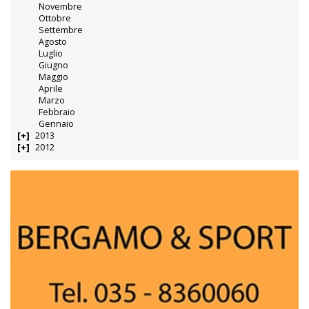
Novembre
Ottobre
Settembre
Agosto
Luglio
Giugno
Maggio
Aprile
Marzo
Febbraio
Gennaio
2013
2012