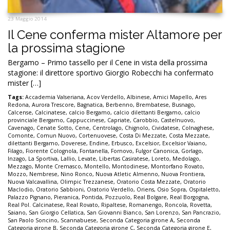
23 Maggio 2014
Il Cene conferma mister Altamore per
la prossima stagione
Bergamo – Primo tassello per il Cene in vista della prossima
stagione: il direttore sportivo Giorgio Robecchi ha confermato
mister […]
Tags:
Accademia Valseriana
,
Acov Verdello
,
Albinese
,
Amici Mapello
,
Ares
Redona
,
Aurora Trescore
,
Bagnatica
,
Berbenno
,
Brembatese
,
Busnago
,
Calcense
,
Calcinatese
,
calcio Bergamo
,
calcio dilettanti Bergamo
,
calcio
provinciale Bergamo
,
Cappuccinese
,
Capriate
,
Carobbio
,
Castelnuovo
,
Cavenago
,
Cenate Sotto
,
Cene
,
Centrolago
,
Chignolo
,
Cividatese
,
Colnaghese
,
Comonte
,
Comun Nuovo
,
Cortenuovese
,
Costa Di Mezzate
,
Costa Mezzate
,
dilettanti Bergamo
,
Doverese
,
Endine
,
Erbusco
,
Excelsior
,
Excelsior Vaiano
,
Filago
,
Fiorente Colognola
,
Fontanella
,
Fornovo
,
Fulgor Canonica
,
Gorlago
,
Inzago
,
La Sportiva
,
Lallio
,
Levate
,
Libertas Casiratese
,
Loreto
,
Medolago
,
Mezzago
,
Monte Cremasco
,
Montello
,
Montodinese
,
Montorfano Rovato
,
Mozzo
,
Nembrese
,
Nino Ronco
,
Nuova Atletic Almenno
,
Nuova Frontiera
,
Nuova Valcavallina
,
Olimpic Trezzanese
,
Oratorio Costa Mezzate
,
Oratorio
Maclodio
,
Oratorio Sabbioni
,
Oratorio Verdello
,
Oriens
,
Osio Sopra
,
Ospitaletto
,
Palazzo Pignano
,
Pieranica
,
Pontida
,
Pozzuolo
,
Real Bolgare
,
Real Borgogna
,
Real Pol. Calcinatese
,
Real Rovato
,
Ripaltese
,
Romanengo
,
Roncola
,
Rovetta
,
Saiano
,
San Giorgio Cellatica
,
San Giovanni Bianco
,
San Lorenzo
,
San Pancrazio
,
San Paolo Soncino
,
Scannabuese
,
Seconda Categoria girone A
,
Seconda
Categoria girone B
,
Seconda Categoria girone C
,
Seconda Categoria girone E
,