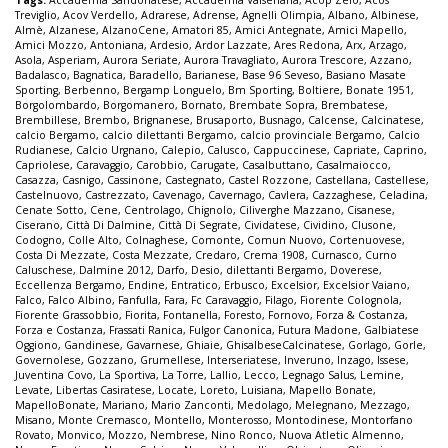
Treviglio
,
Acov Verdello
,
Adrarese
,
Adrense
,
Agnelli Olimpia
,
Albano
,
Albinese
,
Almè
,
Alzanese
,
AlzanoCene
,
Amatori 85
,
Amici Antegnate
,
Amici Mapello
,
Amici Mozzo
,
Antoniana
,
Ardesio
,
Ardor Lazzate
,
Ares Redona
,
Arx
,
Arzago
,
Asola
,
Asperiam
,
Aurora Seriate
,
Aurora Travagliato
,
Aurora Trescore
,
Azzano
,
Badalasco
,
Bagnatica
,
Baradello
,
Barianese
,
Base 96 Seveso
,
Basiano Masate
Sporting
,
Berbenno
,
Bergamp Longuelo
,
Bm Sporting
,
Boltiere
,
Bonate 1951
,
Borgolombardo
,
Borgomanero
,
Bornato
,
Brembate Sopra
,
Brembatese
,
Brembillese
,
Brembo
,
Brignanese
,
Brusaporto
,
Busnago
,
Calcense
,
Calcinatese
,
calcio Bergamo
,
calcio dilettanti Bergamo
,
calcio provinciale Bergamo
,
Calcio
Rudianese
,
Calcio Urgnano
,
Calepio
,
Calusco
,
Cappuccinese
,
Capriate
,
Caprino
,
Capriolese
,
Caravaggio
,
Carobbio
,
Carugate
,
Casalbuttano
,
Casalmaiocco
,
Casazza
,
Casnigo
,
Cassinone
,
Castegnato
,
Castel Rozzone
,
Castellana
,
Castellese
,
Castelnuovo
,
Castrezzato
,
Cavenago
,
Cavernago
,
Cavlera
,
Cazzaghese
,
Celadina
,
Cenate Sotto
,
Cene
,
Centrolago
,
Chignolo
,
Ciliverghe Mazzano
,
Cisanese
,
Ciserano
,
Città Di Dalmine
,
Città Di Segrate
,
Cividatese
,
Cividino
,
Clusone
,
Codogno
,
Colle Alto
,
Colnaghese
,
Comonte
,
Comun Nuovo
,
Cortenuovese
,
Costa Di Mezzate
,
Costa Mezzate
,
Credaro
,
Crema 1908
,
Curnasco
,
Curno
Caluschese
,
Dalmine 2012
,
Darfo
,
Desio
,
dilettanti Bergamo
,
Doverese
,
Eccellenza Bergamo
,
Endine
,
Entratico
,
Erbusco
,
Excelsior
,
Excelsior Vaiano
,
Falco
,
Falco Albino
,
Fanfulla
,
Fara
,
Fc Caravaggio
,
Filago
,
Fiorente Colognola
,
Fiorente Grassobbio
,
Fiorita
,
Fontanella
,
Foresto
,
Fornovo
,
Forza & Costanza
,
Forza e Costanza
,
Frassati Ranica
,
Fulgor Canonica
,
Futura Madone
,
Galbiatese
Oggiono
,
Gandinese
,
Gavarnese
,
Ghiaie
,
GhisalbeseCalcinatese
,
Gorlago
,
Gorle
,
Governolese
,
Gozzano
,
Grumellese
,
Interseriatese
,
Inveruno
,
Inzago
,
Issese
,
Juventina Covo
,
La Sportiva
,
La Torre
,
Lallio
,
Lecco
,
Legnago Salus
,
Lemine
,
Levate
,
Libertas Casiratese
,
Locate
,
Loreto
,
Luisiana
,
Mapello Bonate
,
MapelloBonate
,
Mariano
,
Mario Zanconti
,
Medolago
,
Melegnano
,
Mezzago
,
Misano
,
Monte Cremasco
,
Montello
,
Monterosso
,
Montodinese
,
Montorfano
Rovato
,
Monvico
,
Mozzo
,
Nembrese
,
Nino Ronco
,
Nuova Atletic Almenno
,