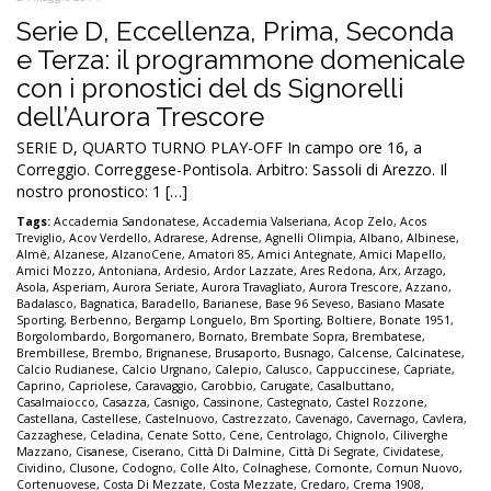
Serie D, Eccellenza, Prima, Seconda
e Terza: il programmone domenicale
con i pronostici del ds Signorelli
dell’Aurora Trescore
SERIE D, QUARTO TURNO PLAY-OFF In campo ore 16, a
Correggio. Correggese-Pontisola. Arbitro: Sassoli di Arezzo. Il
nostro pronostico: 1 […]
Tags:
Accademia Sandonatese
,
Accademia Valseriana
,
Acop Zelo
,
Acos
Treviglio
,
Acov Verdello
,
Adrarese
,
Adrense
,
Agnelli Olimpia
,
Albano
,
Albinese
,
Almè
,
Alzanese
,
AlzanoCene
,
Amatori 85
,
Amici Antegnate
,
Amici Mapello
,
Amici Mozzo
,
Antoniana
,
Ardesio
,
Ardor Lazzate
,
Ares Redona
,
Arx
,
Arzago
,
Asola
,
Asperiam
,
Aurora Seriate
,
Aurora Travagliato
,
Aurora Trescore
,
Azzano
,
Badalasco
,
Bagnatica
,
Baradello
,
Barianese
,
Base 96 Seveso
,
Basiano Masate
Sporting
,
Berbenno
,
Bergamp Longuelo
,
Bm Sporting
,
Boltiere
,
Bonate 1951
,
Borgolombardo
,
Borgomanero
,
Bornato
,
Brembate Sopra
,
Brembatese
,
Brembillese
,
Brembo
,
Brignanese
,
Brusaporto
,
Busnago
,
Calcense
,
Calcinatese
,
Calcio Rudianese
,
Calcio Urgnano
,
Calepio
,
Calusco
,
Cappuccinese
,
Capriate
,
Caprino
,
Capriolese
,
Caravaggio
,
Carobbio
,
Carugate
,
Casalbuttano
,
Casalmaiocco
,
Casazza
,
Casnigo
,
Cassinone
,
Castegnato
,
Castel Rozzone
,
Castellana
,
Castellese
,
Castelnuovo
,
Castrezzato
,
Cavenago
,
Cavernago
,
Cavlera
,
Cazzaghese
,
Celadina
,
Cenate Sotto
,
Cene
,
Centrolago
,
Chignolo
,
Ciliverghe
Mazzano
,
Cisanese
,
Ciserano
,
Città Di Dalmine
,
Città Di Segrate
,
Cividatese
,
Cividino
,
Clusone
,
Codogno
,
Colle Alto
,
Colnaghese
,
Comonte
,
Comun Nuovo
,
Cortenuovese
,
Costa Di Mezzate
,
Costa Mezzate
,
Credaro
,
Crema 1908
,