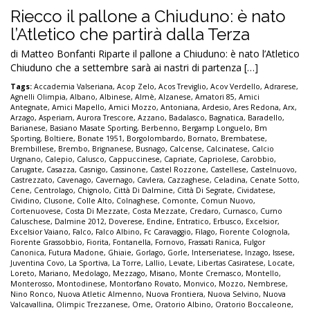
Riecco il pallone a Chiuduno: è nato
l’Atletico che partirà dalla Terza
di Matteo Bonfanti Riparte il pallone a Chiuduno: è nato l’Atletico
Chiuduno che a settembre sarà ai nastri di partenza […]
Tags:
Accademia Valseriana
,
Acop Zelo
,
Acos Treviglio
,
Acov Verdello
,
Adrarese
,
Agnelli Olimpia
,
Albano
,
Albinese
,
Almè
,
Alzanese
,
Amatori 85
,
Amici
Antegnate
,
Amici Mapello
,
Amici Mozzo
,
Antoniana
,
Ardesio
,
Ares Redona
,
Arx
,
Arzago
,
Asperiam
,
Aurora Trescore
,
Azzano
,
Badalasco
,
Bagnatica
,
Baradello
,
Barianese
,
Basiano Masate Sporting
,
Berbenno
,
Bergamp Longuelo
,
Bm
Sporting
,
Boltiere
,
Bonate 1951
,
Borgolombardo
,
Bornato
,
Brembatese
,
Brembillese
,
Brembo
,
Brignanese
,
Busnago
,
Calcense
,
Calcinatese
,
Calcio
Urgnano
,
Calepio
,
Calusco
,
Cappuccinese
,
Capriate
,
Capriolese
,
Carobbio
,
Carugate
,
Casazza
,
Casnigo
,
Cassinone
,
Castel Rozzone
,
Castellese
,
Castelnuovo
,
Castrezzato
,
Cavenago
,
Cavernago
,
Cavlera
,
Cazzaghese
,
Celadina
,
Cenate Sotto
,
Cene
,
Centrolago
,
Chignolo
,
Città Di Dalmine
,
Città Di Segrate
,
Cividatese
,
Cividino
,
Clusone
,
Colle Alto
,
Colnaghese
,
Comonte
,
Comun Nuovo
,
Cortenuovese
,
Costa Di Mezzate
,
Costa Mezzate
,
Credaro
,
Curnasco
,
Curno
Caluschese
,
Dalmine 2012
,
Doverese
,
Endine
,
Entratico
,
Erbusco
,
Excelsior
,
Excelsior Vaiano
,
Falco
,
Falco Albino
,
Fc Caravaggio
,
Filago
,
Fiorente Colognola
,
Fiorente Grassobbio
,
Fiorita
,
Fontanella
,
Fornovo
,
Frassati Ranica
,
Fulgor
Canonica
,
Futura Madone
,
Ghiaie
,
Gorlago
,
Gorle
,
Interseriatese
,
Inzago
,
Issese
,
Juventina Covo
,
La Sportiva
,
La Torre
,
Lallio
,
Levate
,
Libertas Casiratese
,
Locate
,
Loreto
,
Mariano
,
Medolago
,
Mezzago
,
Misano
,
Monte Cremasco
,
Montello
,
Monterosso
,
Montodinese
,
Montorfano Rovato
,
Monvico
,
Mozzo
,
Nembrese
,
Nino Ronco
,
Nuova Atletic Almenno
,
Nuova Frontiera
,
Nuova Selvino
,
Nuova
Valcavallina
,
Olimpic Trezzanese
,
Ome
,
Oratorio Albino
,
Oratorio Boccaleone
,