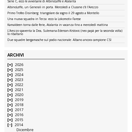
Serie C, ecco le avversarie di AlbinoLeffe e Atalanta
AlbinoLeffe, un Generali in porta. Mercoledì a Clusone c’è l’Arezzo
Primo Trofeo Disinberg: triangolare da sogno il 29 agosto a Montello
Una nuova squadra in Terza: ecco la Lokomotiv Farese
Kamaldeen torna dalle ferie, Atalanta in vacanza fino a mercoledì mattina
L’Arezzo spaventa la Dea, Sulemana-Ederson-Krstovic (neo papà per la seconda volta)
lo ribaltano
Due squadre bergamasche sul podio nazionale: Albano ancora campione CSI
ARCHIVI
2026
2025
2024
2023
2022
2021
2020
2019
2018
2017
2016
2015
2014
Dicembre