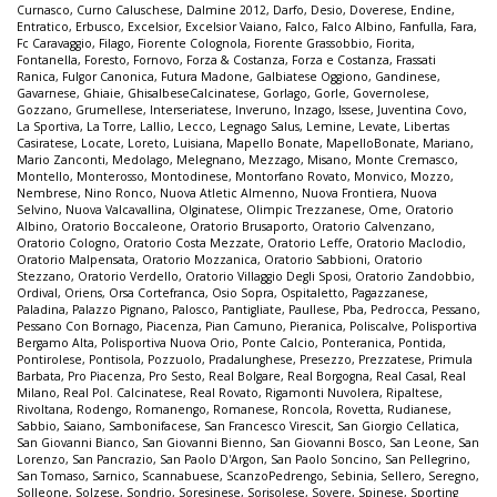
Curnasco
,
Curno Caluschese
,
Dalmine 2012
,
Darfo
,
Desio
,
Doverese
,
Endine
,
Entratico
,
Erbusco
,
Excelsior
,
Excelsior Vaiano
,
Falco
,
Falco Albino
,
Fanfulla
,
Fara
,
Fc Caravaggio
,
Filago
,
Fiorente Colognola
,
Fiorente Grassobbio
,
Fiorita
,
Fontanella
,
Foresto
,
Fornovo
,
Forza & Costanza
,
Forza e Costanza
,
Frassati
Ranica
,
Fulgor Canonica
,
Futura Madone
,
Galbiatese Oggiono
,
Gandinese
,
Gavarnese
,
Ghiaie
,
GhisalbeseCalcinatese
,
Gorlago
,
Gorle
,
Governolese
,
Gozzano
,
Grumellese
,
Interseriatese
,
Inveruno
,
Inzago
,
Issese
,
Juventina Covo
,
La Sportiva
,
La Torre
,
Lallio
,
Lecco
,
Legnago Salus
,
Lemine
,
Levate
,
Libertas
Casiratese
,
Locate
,
Loreto
,
Luisiana
,
Mapello Bonate
,
MapelloBonate
,
Mariano
,
Mario Zanconti
,
Medolago
,
Melegnano
,
Mezzago
,
Misano
,
Monte Cremasco
,
Montello
,
Monterosso
,
Montodinese
,
Montorfano Rovato
,
Monvico
,
Mozzo
,
Nembrese
,
Nino Ronco
,
Nuova Atletic Almenno
,
Nuova Frontiera
,
Nuova
Selvino
,
Nuova Valcavallina
,
Olginatese
,
Olimpic Trezzanese
,
Ome
,
Oratorio
Albino
,
Oratorio Boccaleone
,
Oratorio Brusaporto
,
Oratorio Calvenzano
,
Oratorio Cologno
,
Oratorio Costa Mezzate
,
Oratorio Leffe
,
Oratorio Maclodio
,
Oratorio Malpensata
,
Oratorio Mozzanica
,
Oratorio Sabbioni
,
Oratorio
Stezzano
,
Oratorio Verdello
,
Oratorio Villaggio Degli Sposi
,
Oratorio Zandobbio
,
Ordival
,
Oriens
,
Orsa Cortefranca
,
Osio Sopra
,
Ospitaletto
,
Pagazzanese
,
Paladina
,
Palazzo Pignano
,
Palosco
,
Pantigliate
,
Paullese
,
Pba
,
Pedrocca
,
Pessano
,
Pessano Con Bornago
,
Piacenza
,
Pian Camuno
,
Pieranica
,
Poliscalve
,
Polisportiva
Bergamo Alta
,
Polisportiva Nuova Orio
,
Ponte Calcio
,
Ponteranica
,
Pontida
,
Pontirolese
,
Pontisola
,
Pozzuolo
,
Pradalunghese
,
Presezzo
,
Prezzatese
,
Primula
Barbata
,
Pro Piacenza
,
Pro Sesto
,
Real Bolgare
,
Real Borgogna
,
Real Casal
,
Real
Milano
,
Real Pol. Calcinatese
,
Real Rovato
,
Rigamonti Nuvolera
,
Ripaltese
,
Rivoltana
,
Rodengo
,
Romanengo
,
Romanese
,
Roncola
,
Rovetta
,
Rudianese
,
Sabbio
,
Saiano
,
Sambonifacese
,
San Francesco Virescit
,
San Giorgio Cellatica
,
San Giovanni Bianco
,
San Giovanni Bienno
,
San Giovanni Bosco
,
San Leone
,
San
Lorenzo
,
San Pancrazio
,
San Paolo D'Argon
,
San Paolo Soncino
,
San Pellegrino
,
San Tomaso
,
Sarnico
,
Scannabuese
,
ScanzoPedrengo
,
Sebinia
,
Sellero
,
Seregno
,
Solleone
,
Solzese
,
Sondrio
,
Soresinese
,
Sorisolese
,
Sovere
,
Spinese
,
Sporting