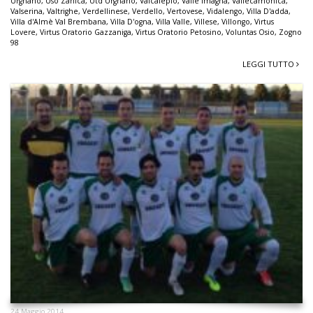
Urgnano
,
Uso Zanica
,
Utd Urgnano
,
Valcalepio
,
Valle Imagna
,
Vallecamonica
,
Valserina
,
Valtrighe
,
Verdellinese
,
Verdello
,
Vertovese
,
Vidalengo
,
Villa D'adda
,
Villa d'Almè Val Brembana
,
Villa D'ogna
,
Villa Valle
,
Villese
,
Villongo
,
Virtus
Lovere
,
Virtus Oratorio Gazzaniga
,
Virtus Oratorio Petosino
,
Voluntas Osio
,
Zogno
98
LEGGI TUTTO
24 Maggio 2014