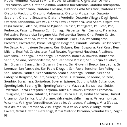
Nuova Frontiera
,
Nuova Selvino
,
Nuova Valcavallina
,
Olginatese
,
Olimpic
Trezzanese
,
Ome
,
Oratorio Albino
,
Oratorio Boccaleone
,
Oratorio Brusaporto
,
Oratorio Calvenzano
,
Oratorio Cologno
,
Oratorio Costa Mezzate
,
Oratorio Leffe
,
Oratorio Maclodio
,
Oratorio Malpensata
,
Oratorio Mozzanica
,
Oratorio
Sabbioni
,
Oratorio Stezzano
,
Oratorio Verdello
,
Oratorio Villaggio Degli Sposi
,
Oratorio Zandobbio
,
Ordival
,
Oriens
,
Orsa Cortefranca
,
Osio Sopra
,
Ospitaletto
,
Pagazzanese
,
Paladina
,
Palazzo Pignano
,
Palosco
,
Pantigliate
,
Paullese
,
Pba
,
Pedrocca
,
Pessano
,
Pessano Con Bornago
,
Piacenza
,
Pian Camuno
,
Pieranica
,
Poliscalve
,
Polisportiva Bergamo Alta
,
Polisportiva Nuova Orio
,
Ponte Calcio
,
Ponteranica
,
Pontida
,
Pontirolese
,
Pontisola
,
Pozzuolo
,
Pradalunghese
,
Presezzo
,
Prezzatese
,
Prima Categoria Bergamo
,
Primula Barbata
,
Pro Piacenza
,
Pro Sesto
,
Promozione Bergamo
,
Real Bolgare
,
Real Borgogna
,
Real Casal
,
Real
Milano
,
Real Pol. Calcinatese
,
Real Rovato
,
Rigamonti Nuvolera
,
Ripaltese
,
Rivoltana
,
Rodengo
,
Romanengo
,
Romanese
,
Roncola
,
Rovetta
,
Rudianese
,
Sabbio
,
Saiano
,
Sambonifacese
,
San Francesco Virescit
,
San Giorgio Cellatica
,
San Giovanni Bianco
,
San Giovanni Bienno
,
San Giovanni Bosco
,
San Leone
,
San
Lorenzo
,
San Pancrazio
,
San Paolo D'Argon
,
San Paolo Soncino
,
San Pellegrino
,
San Tomaso
,
Sarnico
,
Scannabuese
,
ScanzoPedrengo
,
Sebinia
,
Seconda
Categoria Bergamo
,
Sellero
,
Seregno
,
Serie D Bergamo
,
Solleone
,
Solzese
,
Sondrio
,
Soresinese
,
Sorisolese
,
Sovere
,
Spinese
,
Sporting Adda Bottanuco
,
Sporting Leb
,
Sporting Tlc
,
Sporting Valentino Mazzola
,
Stezzanese
,
Suisio
,
Tavernola
,
Terza Categoria Bergamo
,
Torre De' Roveri
,
Trescore Cremasco
,
Trevigliese
,
Tribiano
,
Tribulina
,
Ubialese
,
Unica Futura
,
Unitas Coccaglio
,
United
Urgnano
,
Uso Zanica
,
Utd Urgnano
,
Valcalepio
,
Valle Imagna
,
Vallecamonica
,
Valserina
,
Valtrighe
,
Verdellinese
,
Verdello
,
Vertovese
,
Vidalengo
,
Villa D'adda
,
Villa d'Almè Val Brembana
,
Villa D'ogna
,
Villa Valle
,
Villese
,
Villongo
,
Virtus
Lovere
,
Virtus Oratorio Gazzaniga
,
Virtus Oratorio Petosino
,
Voluntas Osio
,
Zogno
98
LEGGI TUTTO