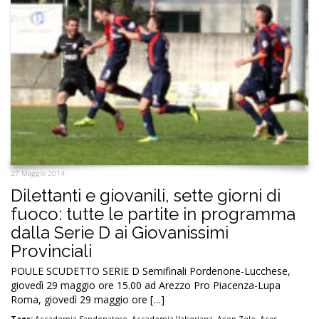
27 Maggio 2014
Dilettanti e giovanili, sette giorni di
fuoco: tutte le partite in programma
dalla Serie D ai Giovanissimi
Provinciali
POULE SCUDETTO SERIE D Semifinali Pordenone-Lucchese,
giovedì 29 maggio ore 15.00 ad Arezzo Pro Piacenza-Lupa
Roma, giovedì 29 maggio ore […]
Tags:
Accademia Sandonatese
,
Accademia Valseriana
,
Acop Zelo
,
Acos