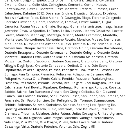
Cene
,
Centrolago
,
Chignolo
,
Città Di Dalmine
,
Città Di Segrate
,
Cividatese
,
Cividino
,
Clusone
,
Colle Alto
,
Colnaghese
,
Comonte
,
Comun Nuovo
,
Cortenuovese
,
Costa Di Mezzate
,
Costa Mezzate
,
Credaro
,
Curnasco
,
Curno
Caluschese
,
Dalmine 2012
,
Doverese
,
Endine
,
Entratico
,
Erbusco
,
Excelsior
,
Excelsior Vaiano
,
Falco
,
Falco Albino
,
Fc Caravaggio
,
Filago
,
Fiorente Colognola
,
Fiorente Grassobbio
,
Fiorita
,
Fontanella
,
Fornovo
,
Frassati Ranica
,
Fulgor
Canonica
,
Futura Madone
,
Ghiaie
,
Gorlago
,
Gorle
,
Interseriatese
,
Inzago
,
Issese
,
Juventina Covo
,
La Sportiva
,
La Torre
,
Lallio
,
Levate
,
Libertas Casiratese
,
Locate
,
Loreto
,
Mariano
,
Medolago
,
Mezzago
,
Misano
,
Monte Cremasco
,
Montello
,
Monterosso
,
Montodinese
,
Montorfano Rovato
,
Monvico
,
Mozzo
,
Nembrese
,
Nino Ronco
,
Nuova Atletic Almenno
,
Nuova Frontiera
,
Nuova Selvino
,
Nuova
Valcavallina
,
Olimpic Trezzanese
,
Ome
,
Oratorio Albino
,
Oratorio Boccaleone
,
Oratorio Brusaporto
,
Oratorio Calvenzano
,
Oratorio Cologno
,
Oratorio Costa
Mezzate
,
Oratorio Leffe
,
Oratorio Maclodio
,
Oratorio Malpensata
,
Oratorio
Mozzanica
,
Oratorio Sabbioni
,
Oratorio Stezzano
,
Oratorio Verdello
,
Oratorio
Villaggio Degli Sposi
,
Oratorio Zandobbio
,
Ordival
,
Oriens
,
Osio Sopra
,
Ospitaletto
,
Palazzo Pignano
,
Palosco
,
Pantigliate
,
Pba
,
Pessano
,
Pessano Con
Bornago
,
Pian Camuno
,
Pieranica
,
Poliscalve
,
Polisportiva Bergamo Alta
,
Polisportiva Nuova Orio
,
Ponte Calcio
,
Pontida
,
Pozzuolo
,
Pradalunghese
,
Presezzo
,
Prezzatese
,
Primula Barbata
,
Real Bolgare
,
Real Borgogna
,
Real Pol.
Calcinatese
,
Real Rovato
,
Ripaltese
,
Rodengo
,
Romanengo
,
Roncola
,
Rovetta
,
Sabbio
,
Saiano
,
San Francesco Virescit
,
San Giorgio Cellatica
,
San Giovanni
Bianco
,
San Giovanni Bienno
,
San Giovanni Bosco
,
San Leone
,
San Lorenzo
,
San
Pancrazio
,
San Paolo Soncino
,
San Pellegrino
,
San Tomaso
,
Scannabuese
,
Sebinia
,
Solleone
,
Solzese
,
Sorisolese
,
Spinese
,
Sporting Leb
,
Sporting Tlc
,
Sporting Valentino Mazzola
,
Suisio
,
Tavernola
,
Torre De' Roveri
,
Trescore
Cremasco
,
Tribulina
,
Ubialese
,
Unica Futura
,
Unitas Coccaglio
,
United Urgnano
,
Uso Zanica
,
Utd Urgnano
,
Valle Imagna
,
Valserina
,
Valtrighe
,
Verdellinese
,
Vidalengo
,
Villa D'adda
,
Villa D'ogna
,
Villese
,
Virtus Lovere
,
Virtus Oratorio
Gazzaniga
,
Virtus Oratorio Petosino
,
Voluntas Osio
,
Zogno 98