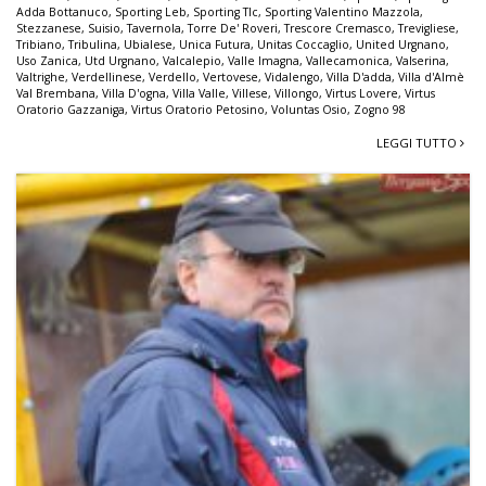
Adda Bottanuco
,
Sporting Leb
,
Sporting Tlc
,
Sporting Valentino Mazzola
,
Stezzanese
,
Suisio
,
Tavernola
,
Torre De' Roveri
,
Trescore Cremasco
,
Trevigliese
,
Tribiano
,
Tribulina
,
Ubialese
,
Unica Futura
,
Unitas Coccaglio
,
United Urgnano
,
Uso Zanica
,
Utd Urgnano
,
Valcalepio
,
Valle Imagna
,
Vallecamonica
,
Valserina
,
Valtrighe
,
Verdellinese
,
Verdello
,
Vertovese
,
Vidalengo
,
Villa D'adda
,
Villa d'Almè
Val Brembana
,
Villa D'ogna
,
Villa Valle
,
Villese
,
Villongo
,
Virtus Lovere
,
Virtus
Oratorio Gazzaniga
,
Virtus Oratorio Petosino
,
Voluntas Osio
,
Zogno 98
LEGGI TUTTO