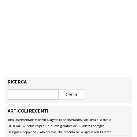
RICERCA
ARTICOLI RECENTI
Tifosi accontentati: martedì 4 agosto riabbracceranno l’Atalanta allo stadio
UFFICIALE – Pietro Volpi è un nuovo giocatore del Cividate Pontoglio
Desogus e doppio Sali: AlbinoLeffe, che rimonta nella ripresa con l’Arezzo