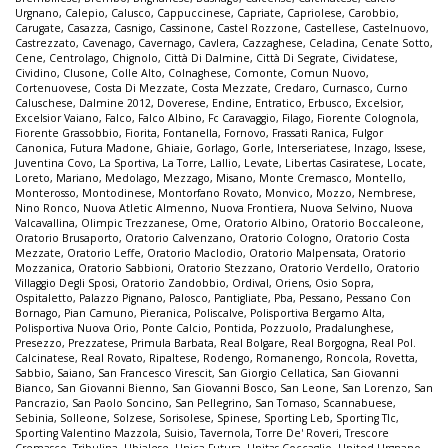
Urgnano
,
Calepio
,
Calusco
,
Cappuccinese
,
Capriate
,
Capriolese
,
Carobbio
,
Carugate
,
Casazza
,
Casnigo
,
Cassinone
,
Castel Rozzone
,
Castellese
,
Castelnuovo
,
Castrezzato
,
Cavenago
,
Cavernago
,
Cavlera
,
Cazzaghese
,
Celadina
,
Cenate Sotto
,
Cene
,
Centrolago
,
Chignolo
,
Città Di Dalmine
,
Città Di Segrate
,
Cividatese
,
Cividino
,
Clusone
,
Colle Alto
,
Colnaghese
,
Comonte
,
Comun Nuovo
,
Cortenuovese
,
Costa Di Mezzate
,
Costa Mezzate
,
Credaro
,
Curnasco
,
Curno
Caluschese
,
Dalmine 2012
,
Doverese
,
Endine
,
Entratico
,
Erbusco
,
Excelsior
,
Excelsior Vaiano
,
Falco
,
Falco Albino
,
Fc Caravaggio
,
Filago
,
Fiorente Colognola
,
Fiorente Grassobbio
,
Fiorita
,
Fontanella
,
Fornovo
,
Frassati Ranica
,
Fulgor
Canonica
,
Futura Madone
,
Ghiaie
,
Gorlago
,
Gorle
,
Interseriatese
,
Inzago
,
Issese
,
Juventina Covo
,
La Sportiva
,
La Torre
,
Lallio
,
Levate
,
Libertas Casiratese
,
Locate
,
Loreto
,
Mariano
,
Medolago
,
Mezzago
,
Misano
,
Monte Cremasco
,
Montello
,
Monterosso
,
Montodinese
,
Montorfano Rovato
,
Monvico
,
Mozzo
,
Nembrese
,
Nino Ronco
,
Nuova Atletic Almenno
,
Nuova Frontiera
,
Nuova Selvino
,
Nuova
Valcavallina
,
Olimpic Trezzanese
,
Ome
,
Oratorio Albino
,
Oratorio Boccaleone
,
Oratorio Brusaporto
,
Oratorio Calvenzano
,
Oratorio Cologno
,
Oratorio Costa
Mezzate
,
Oratorio Leffe
,
Oratorio Maclodio
,
Oratorio Malpensata
,
Oratorio
Mozzanica
,
Oratorio Sabbioni
,
Oratorio Stezzano
,
Oratorio Verdello
,
Oratorio
Villaggio Degli Sposi
,
Oratorio Zandobbio
,
Ordival
,
Oriens
,
Osio Sopra
,
Ospitaletto
,
Palazzo Pignano
,
Palosco
,
Pantigliate
,
Pba
,
Pessano
,
Pessano Con
Bornago
,
Pian Camuno
,
Pieranica
,
Poliscalve
,
Polisportiva Bergamo Alta
,
Polisportiva Nuova Orio
,
Ponte Calcio
,
Pontida
,
Pozzuolo
,
Pradalunghese
,
Presezzo
,
Prezzatese
,
Primula Barbata
,
Real Bolgare
,
Real Borgogna
,
Real Pol.
Calcinatese
,
Real Rovato
,
Ripaltese
,
Rodengo
,
Romanengo
,
Roncola
,
Rovetta
,
Sabbio
,
Saiano
,
San Francesco Virescit
,
San Giorgio Cellatica
,
San Giovanni
Bianco
,
San Giovanni Bienno
,
San Giovanni Bosco
,
San Leone
,
San Lorenzo
,
San
Pancrazio
,
San Paolo Soncino
,
San Pellegrino
,
San Tomaso
,
Scannabuese
,
Sebinia
,
Solleone
,
Solzese
,
Sorisolese
,
Spinese
,
Sporting Leb
,
Sporting Tlc
,
Sporting Valentino Mazzola
,
Suisio
,
Tavernola
,
Torre De' Roveri
,
Trescore