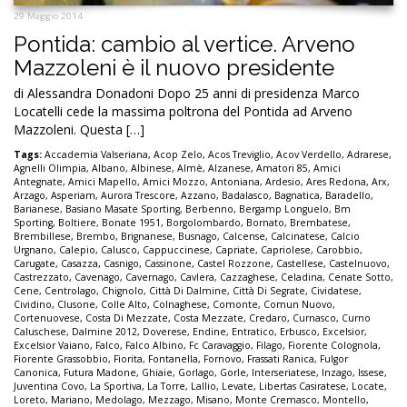
29 Maggio 2014
Pontida: cambio al vertice. Arveno
Mazzoleni è il nuovo presidente
di Alessandra Donadoni Dopo 25 anni di presidenza Marco
Locatelli cede la massima poltrona del Pontida ad Arveno
Mazzoleni. Questa […]
Tags:
Accademia Valseriana
,
Acop Zelo
,
Acos Treviglio
,
Acov Verdello
,
Adrarese
,
Agnelli Olimpia
,
Albano
,
Albinese
,
Almè
,
Alzanese
,
Amatori 85
,
Amici
Antegnate
,
Amici Mapello
,
Amici Mozzo
,
Antoniana
,
Ardesio
,
Ares Redona
,
Arx
,
Arzago
,
Asperiam
,
Aurora Trescore
,
Azzano
,
Badalasco
,
Bagnatica
,
Baradello
,
Barianese
,
Basiano Masate Sporting
,
Berbenno
,
Bergamp Longuelo
,
Bm
Sporting
,
Boltiere
,
Bonate 1951
,
Borgolombardo
,
Bornato
,
Brembatese
,
Brembillese
,
Brembo
,
Brignanese
,
Busnago
,
Calcense
,
Calcinatese
,
Calcio
Urgnano
,
Calepio
,
Calusco
,
Cappuccinese
,
Capriate
,
Capriolese
,
Carobbio
,
Carugate
,
Casazza
,
Casnigo
,
Cassinone
,
Castel Rozzone
,
Castellese
,
Castelnuovo
,
Castrezzato
,
Cavenago
,
Cavernago
,
Cavlera
,
Cazzaghese
,
Celadina
,
Cenate Sotto
,
Cene
,
Centrolago
,
Chignolo
,
Città Di Dalmine
,
Città Di Segrate
,
Cividatese
,
Cividino
,
Clusone
,
Colle Alto
,
Colnaghese
,
Comonte
,
Comun Nuovo
,
Cortenuovese
,
Costa Di Mezzate
,
Costa Mezzate
,
Credaro
,
Curnasco
,
Curno
Caluschese
,
Dalmine 2012
,
Doverese
,
Endine
,
Entratico
,
Erbusco
,
Excelsior
,
Excelsior Vaiano
,
Falco
,
Falco Albino
,
Fc Caravaggio
,
Filago
,
Fiorente Colognola
,
Fiorente Grassobbio
,
Fiorita
,
Fontanella
,
Fornovo
,
Frassati Ranica
,
Fulgor
Canonica
,
Futura Madone
,
Ghiaie
,
Gorlago
,
Gorle
,
Interseriatese
,
Inzago
,
Issese
,
Juventina Covo
,
La Sportiva
,
La Torre
,
Lallio
,
Levate
,
Libertas Casiratese
,
Locate
,
Loreto
,
Mariano
,
Medolago
,
Mezzago
,
Misano
,
Monte Cremasco
,
Montello
,