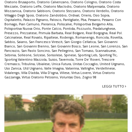
Oratorio Brusaporto
,
Oratorio Calvenzano
,
Oratorio Cologno
,
Oratorio Costa
Mezzate
,
Oratorio Leffe
,
Oratorio Maclodio
,
Oratorio Malpensata
,
Oratorio
Mozzanica
,
Oratorio Sabbioni
,
Oratorio Stezzano
,
Oratorio Verdello
,
Oratorio
Villaggio Degli Sposi
,
Oratorio Zandobbio
,
Ordival
,
Oriens
,
Osio Sopra
,
Ospitaletto
,
Palazzo Pignano
,
Palosco
,
Pantigliate
,
Pba
,
Pessano
,
Pessano Con
Bornago
,
Pian Camuno
,
Pieranica
,
Poliscalve
,
Polisportiva Bergamo Alta
,
Polisportiva Nuova Orio
,
Ponte Calcio
,
Pontida
,
Pozzuolo
,
Pradalunghese
,
Presezzo
,
Prezzatese
,
Primula Barbata
,
Real Bolgare
,
Real Borgogna
,
Real Pol.
Calcinatese
,
Real Rovato
,
Ripaltese
,
Rodengo
,
Romanengo
,
Roncola
,
Rovetta
,
Sabbio
,
Saiano
,
San Francesco Virescit
,
San Giorgio Cellatica
,
San Giovanni
Bianco
,
San Giovanni Bienno
,
San Giovanni Bosco
,
San Leone
,
San Lorenzo
,
San
Pancrazio
,
San Paolo Soncino
,
San Pellegrino
,
San Tomaso
,
Scannabuese
,
Sebinia
,
Solleone
,
Solzese
,
Sorisolese
,
Spinese
,
Sporting Leb
,
Sporting Tlc
,
Sporting Valentino Mazzola
,
Suisio
,
Tavernola
,
Torre De' Roveri
,
Trescore
Cremasco
,
Tribulina
,
Ubialese
,
Unica Futura
,
Unitas Coccaglio
,
United Urgnano
,
Uso Zanica
,
Utd Urgnano
,
Valle Imagna
,
Valserina
,
Valtrighe
,
Verdellinese
,
Vidalengo
,
Villa D'adda
,
Villa D'ogna
,
Villese
,
Virtus Lovere
,
Virtus Oratorio
Gazzaniga
,
Virtus Oratorio Petosino
,
Voluntas Osio
,
Zogno 98
LEGGI TUTTO