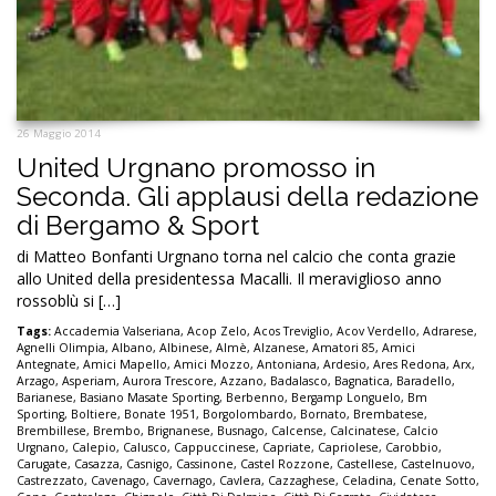
26 Maggio 2014
United Urgnano promosso in
Seconda. Gli applausi della redazione
di Bergamo & Sport
di Matteo Bonfanti Urgnano torna nel calcio che conta grazie
allo United della presidentessa Macalli. Il meraviglioso anno
rossoblù si […]
Tags:
Accademia Valseriana
,
Acop Zelo
,
Acos Treviglio
,
Acov Verdello
,
Adrarese
,
Agnelli Olimpia
,
Albano
,
Albinese
,
Almè
,
Alzanese
,
Amatori 85
,
Amici
Antegnate
,
Amici Mapello
,
Amici Mozzo
,
Antoniana
,
Ardesio
,
Ares Redona
,
Arx
,
Arzago
,
Asperiam
,
Aurora Trescore
,
Azzano
,
Badalasco
,
Bagnatica
,
Baradello
,
Barianese
,
Basiano Masate Sporting
,
Berbenno
,
Bergamp Longuelo
,
Bm
Sporting
,
Boltiere
,
Bonate 1951
,
Borgolombardo
,
Bornato
,
Brembatese
,
Brembillese
,
Brembo
,
Brignanese
,
Busnago
,
Calcense
,
Calcinatese
,
Calcio
Urgnano
,
Calepio
,
Calusco
,
Cappuccinese
,
Capriate
,
Capriolese
,
Carobbio
,
Carugate
,
Casazza
,
Casnigo
,
Cassinone
,
Castel Rozzone
,
Castellese
,
Castelnuovo
,
Castrezzato
,
Cavenago
,
Cavernago
,
Cavlera
,
Cazzaghese
,
Celadina
,
Cenate Sotto
,