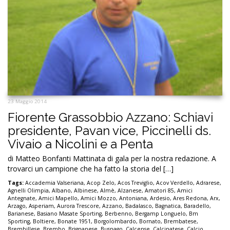
23 Maggio 2014
Fiorente Grassobbio Azzano: Schiavi
presidente, Pavan vice, Piccinelli ds.
Vivaio a Nicolini e a Penta
di Matteo Bonfanti Mattinata di gala per la nostra redazione. A
trovarci un campione che ha fatto la storia del […]
Tags:
Accademia Valseriana
,
Acop Zelo
,
Acos Treviglio
,
Acov Verdello
,
Adrarese
,
Agnelli Olimpia
,
Albano
,
Albinese
,
Almè
,
Alzanese
,
Amatori 85
,
Amici
Antegnate
,
Amici Mapello
,
Amici Mozzo
,
Antoniana
,
Ardesio
,
Ares Redona
,
Arx
,
Arzago
,
Asperiam
,
Aurora Trescore
,
Azzano
,
Badalasco
,
Bagnatica
,
Baradello
,
Barianese
,
Basiano Masate Sporting
,
Berbenno
,
Bergamp Longuelo
,
Bm
Sporting
,
Boltiere
,
Bonate 1951
,
Borgolombardo
,
Bornato
,
Brembatese
,
Brembillese
,
Brembo
,
Brignanese
,
Busnago
,
Calcense
,
Calcinatese
,
Calcio