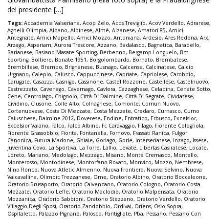
del presidente […]
Tags:
Accademia Valseriana
,
Acop Zelo
,
Acos Treviglio
,
Acov Verdello
,
Adrarese
,
Agnelli Olimpia
,
Albano
,
Albinese
,
Almè
,
Alzanese
,
Amatori 85
,
Amici
Antegnate
,
Amici Mapello
,
Amici Mozzo
,
Antoniana
,
Ardesio
,
Ares Redona
,
Arx
,
Arzago
,
Asperiam
,
Aurora Trescore
,
Azzano
,
Badalasco
,
Bagnatica
,
Baradello
,
Barianese
,
Basiano Masate Sporting
,
Berbenno
,
Bergamp Longuelo
,
Bm
Sporting
,
Boltiere
,
Bonate 1951
,
Borgolombardo
,
Bornato
,
Brembatese
,
Brembillese
,
Brembo
,
Brignanese
,
Busnago
,
Calcense
,
Calcinatese
,
Calcio
Urgnano
,
Calepio
,
Calusco
,
Cappuccinese
,
Capriate
,
Capriolese
,
Carobbio
,
Carugate
,
Casazza
,
Casnigo
,
Cassinone
,
Castel Rozzone
,
Castellese
,
Castelnuovo
,
Castrezzato
,
Cavenago
,
Cavernago
,
Cavlera
,
Cazzaghese
,
Celadina
,
Cenate Sotto
,
Cene
,
Centrolago
,
Chignolo
,
Città Di Dalmine
,
Città Di Segrate
,
Cividatese
,
Cividino
,
Clusone
,
Colle Alto
,
Colnaghese
,
Comonte
,
Comun Nuovo
,
Cortenuovese
,
Costa Di Mezzate
,
Costa Mezzate
,
Credaro
,
Curnasco
,
Curno
Caluschese
,
Dalmine 2012
,
Doverese
,
Endine
,
Entratico
,
Erbusco
,
Excelsior
,
Excelsior Vaiano
,
Falco
,
Falco Albino
,
Fc Caravaggio
,
Filago
,
Fiorente Colognola
,
Fiorente Grassobbio
,
Fiorita
,
Fontanella
,
Fornovo
,
Frassati Ranica
,
Fulgor
Canonica
,
Futura Madone
,
Ghiaie
,
Gorlago
,
Gorle
,
Interseriatese
,
Inzago
,
Issese
,
Juventina Covo
,
La Sportiva
,
La Torre
,
Lallio
,
Levate
,
Libertas Casiratese
,
Locate
,
Loreto
,
Mariano
,
Medolago
,
Mezzago
,
Misano
,
Monte Cremasco
,
Montello
,
Monterosso
,
Montodinese
,
Montorfano Rovato
,
Monvico
,
Mozzo
,
Nembrese
,
Nino Ronco
,
Nuova Atletic Almenno
,
Nuova Frontiera
,
Nuova Selvino
,
Nuova
Valcavallina
,
Olimpic Trezzanese
,
Ome
,
Oratorio Albino
,
Oratorio Boccaleone
,
Oratorio Brusaporto
,
Oratorio Calvenzano
,
Oratorio Cologno
,
Oratorio Costa
Mezzate
,
Oratorio Leffe
,
Oratorio Maclodio
,
Oratorio Malpensata
,
Oratorio
Mozzanica
,
Oratorio Sabbioni
,
Oratorio Stezzano
,
Oratorio Verdello
,
Oratorio
Villaggio Degli Sposi
,
Oratorio Zandobbio
,
Ordival
,
Oriens
,
Osio Sopra
,
Ospitaletto
,
Palazzo Pignano
,
Palosco
,
Pantigliate
,
Pba
,
Pessano
,
Pessano Con