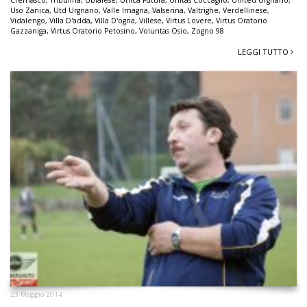
Cremasco
,
Tribulina
,
Ubialese
,
Unica Futura
,
Unitas Coccaglio
,
United Urgnano
,
Uso Zanica
,
Utd Urgnano
,
Valle Imagna
,
Valserina
,
Valtrighe
,
Verdellinese
,
Vidalengo
,
Villa D'adda
,
Villa D'ogna
,
Villese
,
Virtus Lovere
,
Virtus Oratorio
Gazzaniga
,
Virtus Oratorio Petosino
,
Voluntas Osio
,
Zogno 98
LEGGI TUTTO
23 Maggio 2014