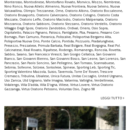
Monterosso
,
Montodinese
,
Montorfano Rovato
,
Monvico
,
Mozzo
,
Nembrese
,
Nino Ronco
,
Nuova Atletic Almenno
,
Nuova Frontiera
,
Nuova Selvino
,
Nuova
Valcavallina
,
Olimpic Trezzanese
,
Ome
,
Oratorio Albino
,
Oratorio Boccaleone
,
Oratorio Brusaporto
,
Oratorio Calvenzano
,
Oratorio Cologno
,
Oratorio Costa
Mezzate
,
Oratorio Leffe
,
Oratorio Maclodio
,
Oratorio Malpensata
,
Oratorio
Mozzanica
,
Oratorio Sabbioni
,
Oratorio Stezzano
,
Oratorio Verdello
,
Oratorio
Villaggio Degli Sposi
,
Oratorio Zandobbio
,
Ordival
,
Oriens
,
Osio Sopra
,
Ospitaletto
,
Palazzo Pignano
,
Palosco
,
Pantigliate
,
Pba
,
Pessano
,
Pessano Con
Bornago
,
Pian Camuno
,
Pieranica
,
Poliscalve
,
Polisportiva Bergamo Alta
,
Polisportiva Nuova Orio
,
Ponte Calcio
,
Pontida
,
Pozzuolo
,
Pradalunghese
,
Presezzo
,
Prezzatese
,
Primula Barbata
,
Real Bolgare
,
Real Borgogna
,
Real Pol.
Calcinatese
,
Real Rovato
,
Ripaltese
,
Rodengo
,
Romanengo
,
Roncola
,
Rovetta
,
Sabbio
,
Saiano
,
San Francesco Virescit
,
San Giorgio Cellatica
,
San Giovanni
Bianco
,
San Giovanni Bienno
,
San Giovanni Bosco
,
San Leone
,
San Lorenzo
,
San
Pancrazio
,
San Paolo Soncino
,
San Pellegrino
,
San Tomaso
,
Scannabuese
,
Sebinia
,
Solleone
,
Solzese
,
Sorisolese
,
Spinese
,
Sporting Leb
,
Sporting Tlc
,
Sporting Valentino Mazzola
,
Suisio
,
Tavernola
,
Torre De' Roveri
,
Trescore
Cremasco
,
Tribulina
,
Ubialese
,
Unica Futura
,
Unitas Coccaglio
,
United Urgnano
,
Uso Zanica
,
Utd Urgnano
,
Valle Imagna
,
Valserina
,
Valtrighe
,
Verdellinese
,
Vidalengo
,
Villa D'adda
,
Villa D'ogna
,
Villese
,
Virtus Lovere
,
Virtus Oratorio
Gazzaniga
,
Virtus Oratorio Petosino
,
Voluntas Osio
,
Zogno 98
LEGGI TUTTO