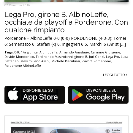
07 Dicembre 2016
Lega Pro, girone B. AlbinoLeffe,
occhiale da playoff a Pordenone. Con
qualche rimpianto
Pordenone – AlbinoLeffe 0-0 (0-0) PORDENONE (4-3-3): Tomei
6; Semenzato 6, Stefani (k) 6, Ingegneri 6,5, Marchi 6 (38′ st […]
Tags:
0-0
,
17a giornta
,
AlbinoLeffe
,
Armando Anastasio
,
Carmine Giorgione
,
Davide Mondonico
,
Ferdinando Mastroianni
,
girone B
,
Juri Gonzi
,
Lega Pro
,
Luca
Cattaneo
,
Massimiliano Alvini
,
Michele Pietribiasi
,
Playoff
,
Pordenone
,
Pordenone-AlbinoLeffe
LEGGI TUTTO