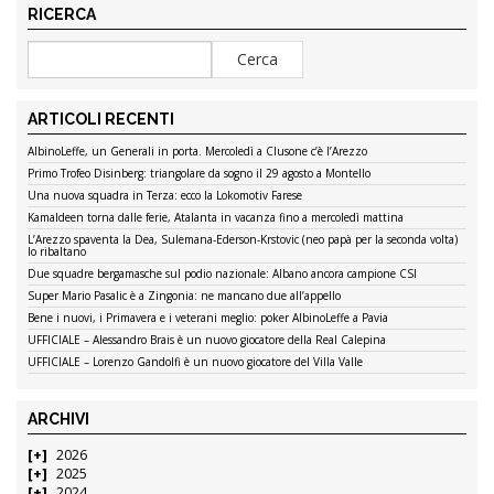
RICERCA
ARTICOLI RECENTI
AlbinoLeffe, un Generali in porta. Mercoledì a Clusone c’è l’Arezzo
Primo Trofeo Disinberg: triangolare da sogno il 29 agosto a Montello
Una nuova squadra in Terza: ecco la Lokomotiv Farese
Kamaldeen torna dalle ferie, Atalanta in vacanza fino a mercoledì mattina
L’Arezzo spaventa la Dea, Sulemana-Ederson-Krstovic (neo papà per la seconda volta)
lo ribaltano
Due squadre bergamasche sul podio nazionale: Albano ancora campione CSI
Super Mario Pasalic è a Zingonia: ne mancano due all’appello
Bene i nuovi, i Primavera e i veterani meglio: poker AlbinoLeffe a Pavia
UFFICIALE – Alessandro Brais è un nuovo giocatore della Real Calepina
UFFICIALE – Lorenzo Gandolfi è un nuovo giocatore del Villa Valle
ARCHIVI
2026
2025
2024