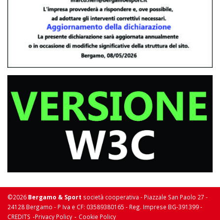
©2026
Bergamo & Sport
società cooperativa - Piazzale San Paolo 27 -
24128 Bergamo - P Iva e CF: 03589380165 - Reg. Imprese BG-391399 -
-
-
CREDITS
Privacy Policy
Cookie Policy