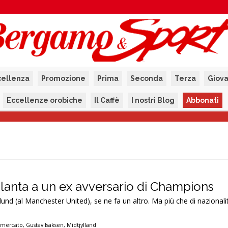
cellenza
Promozione
Prima
Seconda
Terza
Giova
Eccellenze orobiche
Il Caffè
I nostri Blog
Abbonati
alanta a un ex avversario di Champions
nd (al Manchester United), se ne fa un altro. Ma più che di nazionali
omercato
,
Gustav Isaksen
,
Midtjylland