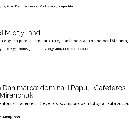
ague
,
Gian Piero Gasperini
,
Midtjylland
,
prepartita
l Midtjylland
ra e greca pure la terna arbitrale, con la novità, almeno per l’Atalanta,
ague
,
designazione
,
gruppo D
,
Midtjylland
,
Tasos Sidiropoulos
 Danimarca: domina il Papu, i Cafeteros 
a Miranchuk
guantoni sul radente di Dreyer e si scompone per i fotografi sulla zuccat
e
,
Midtjylland