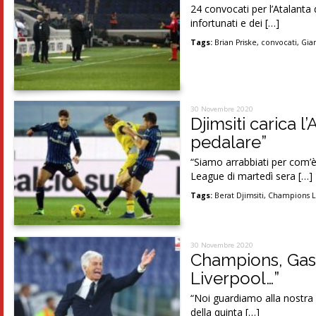
24 convocati per l’Atalanta 
infortunati e dei […]
Tags:
Brian Priske
,
convocati
,
Gia
30 Novembre 2020
Djimsiti carica l
pedalare”
“Siamo arrabbiati per com’
League di martedì sera […]
Tags:
Berat Djimsiti
,
Champions 
30 Novembre 2020
Champions, Gaspe
Liverpool…”
“Noi guardiamo alla nostra pa
della quinta […]