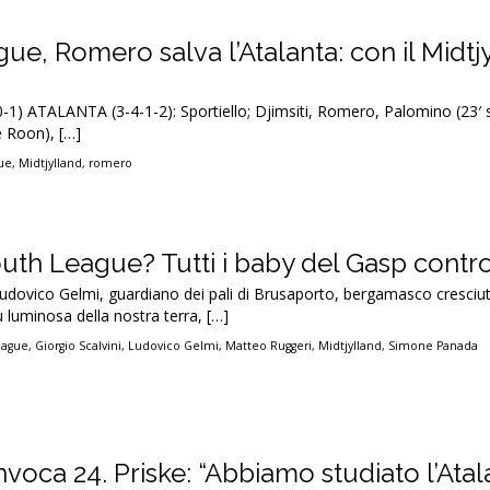
e, Romero salva l’Atalanta: con il Midtj
0-1) ATALANTA (3-4-1-2): Sportiello; Djimsiti, Romero, Palomino (23′ s
e Roon), […]
ue
,
Midtjylland
,
romero
th League? Tutti i baby del Gasp contro
 Ludovico Gelmi, guardiano dei pali di Brusaporto, bergamasco cresciu
ù luminosa della nostra terra, […]
eague
,
Giorgio Scalvini
,
Ludovico Gelmi
,
Matteo Ruggeri
,
Midtjylland
,
Simone Panada
voca 24. Priske: “Abbiamo studiato l’Atal