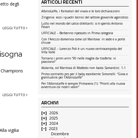
ARTICOLI RECENTI
etto degli
AlbinoLeffe, i formatori del vivaio e le loro dichiarazioni
Zingonia: ecco i quadri tecnici del settore giovanile agonistico
Lutto nel mondo del calcio dilettanti: si è spento Antonio
Pavan
LEGGI TUTTO
UFFICIALE – Berbenno ripescato in Prima categoria
Con l’Arezzo domenica come col Mantova: in sede e a porte
chiuse
UFFICIALE – Lorenzo Poli è un nuovo centrocampista del
 bisogna
Villa Valle
Tornano i primi anni ’90 nelle maglie da trasferta: vi
piacciono?
Atalanta, col Mantova di Modesto non basta Samardzic: 1-1
di Champions
Primo contratto pro per il baby esordiente Simonelli: “Gioia e
gratitudine per l’AlbinoLeffe”
Per l’AlbinoLeffe è sempre Primavera (1): “Pronti alla nuova
avventura coi nostri valori”
LEGGI TUTTO
ARCHIVI
2026
2025
2024
2023
lla vigilia
Dicembre