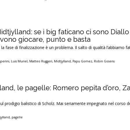
dtjylland: se i big faticano ci sono Diallo
vono giocare, punto e basta
 la fase di finalizzazione è un problema. Il salto di qualità l’abbiamo f
sperini
,
Luis Muriel
,
Matteo Ruggeri
,
Midtjylland
,
Papu Gomez
,
Robin Gosens
lland, le pagelle: Romero pepita d’oro, Z
 sul prodigio balistico di Scholz. Mai seriamente impegnato nel corso d
jylland
,
pagelle