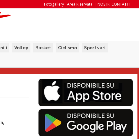
Fotogallery
Area Riservata
I NOSTRI CONTATTI
nili
Volley
Basket
Ciclismo
Sport vari
tà,