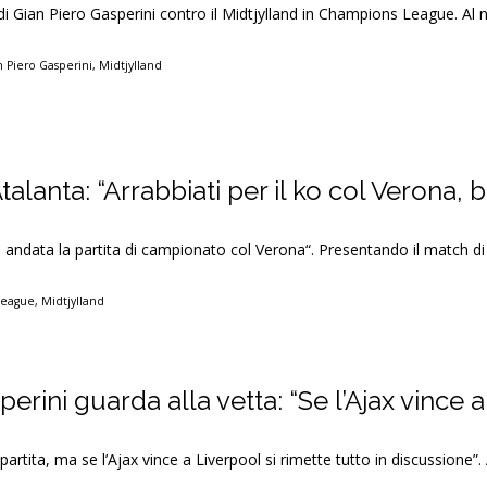
di Gian Piero Gasperini contro il Midtjylland in Champions League. Al n
n Piero Gasperini
,
Midtjylland
’Atalanta: “Arrabbiati per il ko col Verona,
è andata la partita di campionato col Verona“. Presentando il match 
League
,
Midtjylland
rini guarda alla vetta: “Se l’Ajax vince a
rtita, ma se l’Ajax vince a Liverpool si rimette tutto in discussione”. A