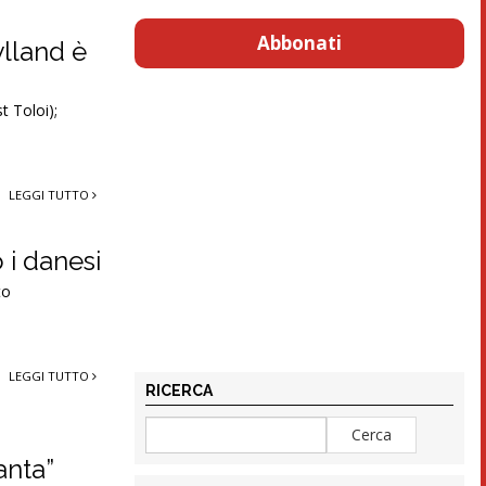
Abbonati
ylland è
t Toloi);
LEGGI TUTTO
 i danesi
to
LEGGI TUTTO
RICERCA
anta”