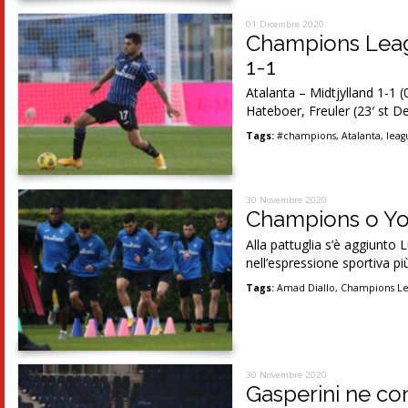
01 Dicembre 2020
Champions Leagu
1-1
Atalanta – Midtjylland 1-1 (
Hateboer, Freuler (23′ st D
Tags:
#champions
,
Atalanta
,
leag
30 Novembre 2020
Champions o You
Alla pattuglia s’è aggiunto
nell’espressione sportiva pi
Tags:
Amad Diallo
,
Champions L
30 Novembre 2020
Gasperini ne con