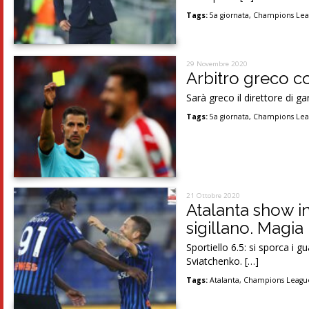
Tags:
5a giornata
,
Champions Le
29 Novembre 2020
Arbitro greco co
Sarà greco il direttore di ga
Tags:
5a giornata
,
Champions Le
21 Ottobre 2020
Atalanta show in
sigillano. Magi
Sportiello 6.5: si sporca i 
Sviatchenko. […]
Tags:
Atalanta
,
Champions Leagu