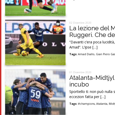
02 Dicembre 2020
La lezione del Mi
Ruggeri. Che de
“Davanti c’era poca lucidità,
Amad“. L’ipse […]
Tags:
Amad Diallo
,
Gian Piero Ga
01 Dicembre 2020
Atalanta-Midtjy
incubo
Sportiello 6: non può nulla
eccezion fatta per […]
Tags:
#champions
,
Atalanta
,
Midt