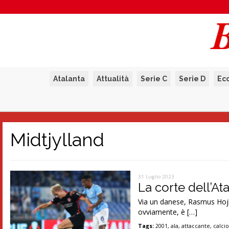
Atalanta
Attualità
Serie C
Serie D
Ec
Midtjylland
31 Luglio 2023
La corte dell’At
Via un danese, Rasmus Hojlu
ovviamente, è […]
Tags:
2001
,
ala
,
attaccante
,
calci