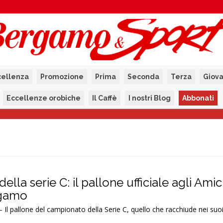
cellenza
Promozione
Prima
Seconda
Terza
Giova
Eccellenze orobiche
Il Caffè
I nostri Blog
Abbonati
ella serie C: il pallone ufficiale agli Amic
rgamo
 Il pallone del campionato della Serie C, quello che racchiude nei suoi