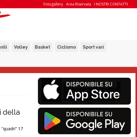
Fotogallery
Area Riservata
I NOSTRI CONTATTI
nili
Volley
Basket
Ciclismo
Sport vari
i della
 “quadri” 17