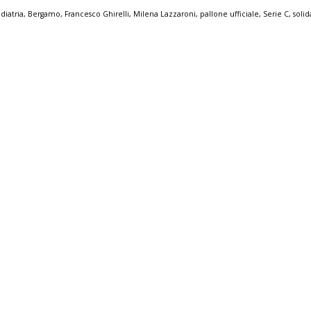
diatria
,
Bergamo
,
Francesco Ghirelli
,
Milena Lazzaroni
,
pallone ufficiale
,
Serie C
,
solid