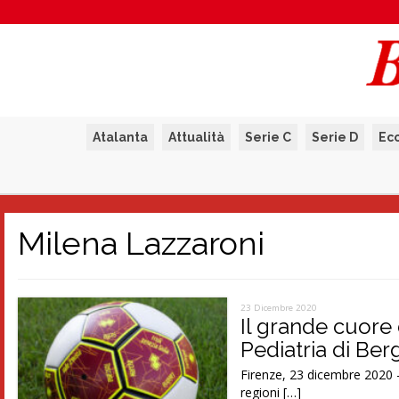
Atalanta
Attualità
Serie C
Serie D
Ec
Milena Lazzaroni
23 Dicembre 2020
Il grande cuore d
Pediatria di Be
Firenze, 23 dicembre 2020 –
regioni […]