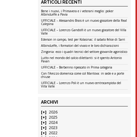
ARTICOLI RECENTI
Bene i nuovi, i Primavera e i veterani meglio: poker
AlbinoLeffe a Pavia
UFFICIALE – Alessandro Brais è un nuovo giocatore della Real
Calepina
UFFICIALE – Lorenzo Gandolfi è un nuovo giocatore del Villa
Valle
Ederson in campo, test per Kolasinac: il sabato felice di Sarri
AlbinoLeffe, i formatori del vivaio e le loro dichiarazioni
Zingonia: ecco i quadri tecnici del settore giovanile agonistico
Lutto nel mondo del calcio dilettanti: si è spento Antonio
Pavan
UFFICIALE – Berbenno ripescato in Prima categoria
Con l’Arezzo domenica come col Mantova: in sede e a porte
chiuse
UFFICIALE – Lorenzo Poli è un nuovo centrocampista del
Villa Valle
ARCHIVI
2026
2025
2024
2023
2022