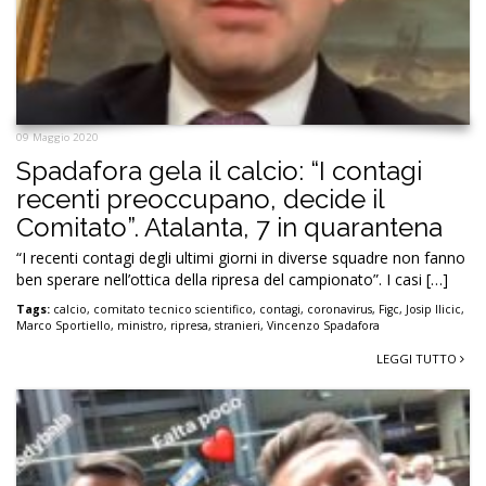
09 Maggio 2020
Spadafora gela il calcio: “I contagi
recenti preoccupano, decide il
Comitato”. Atalanta, 7 in quarantena
“I recenti contagi degli ultimi giorni in diverse squadre non fanno
ben sperare nell’ottica della ripresa del campionato”. I casi […]
Tags:
calcio
,
comitato tecnico scientifico
,
contagi
,
coronavirus
,
Figc
,
Josip Ilicic
,
Marco Sportiello
,
ministro
,
ripresa
,
stranieri
,
Vincenzo Spadafora
LEGGI TUTTO