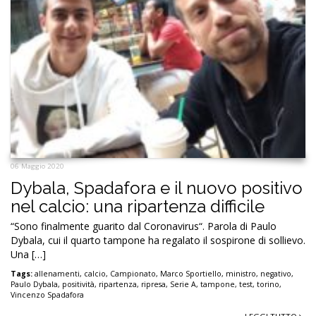
06 Maggio 2020
Dybala, Spadafora e il nuovo positivo
nel calcio: una ripartenza difficile
“Sono finalmente guarito dal Coronavirus“. Parola di Paulo
Dybala, cui il quarto tampone ha regalato il sospirone di sollievo.
Una […]
Tags:
allenamenti
,
calcio
,
Campionato
,
Marco Sportiello
,
ministro
,
negativo
,
Paulo Dybala
,
positività
,
ripartenza
,
ripresa
,
Serie A
,
tampone
,
test
,
torino
,
Vincenzo Spadafora