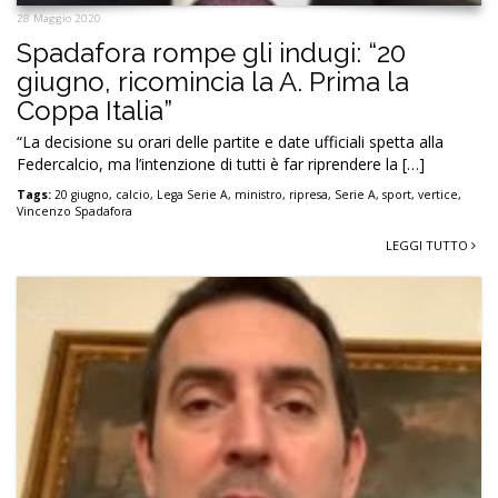
28 Maggio 2020
Spadafora rompe gli indugi: “20
giugno, ricomincia la A. Prima la
Coppa Italia”
“La decisione su orari delle partite e date ufficiali spetta alla
Federcalcio, ma l’intenzione di tutti è far riprendere la […]
Tags:
20 giugno
,
calcio
,
Lega Serie A
,
ministro
,
ripresa
,
Serie A
,
sport
,
vertice
,
Vincenzo Spadafora
LEGGI TUTTO