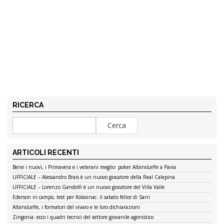
RICERCA
ARTICOLI RECENTI
Bene i nuovi, i Primavera e i veterani meglio: poker AlbinoLeffe a Pavia
UFFICIALE – Alessandro Brais è un nuovo giocatore della Real Calepina
UFFICIALE – Lorenzo Gandolfi è un nuovo giocatore del Villa Valle
Ederson in campo, test per Kolasinac: il sabato felice di Sarri
AlbinoLeffe, i formatori del vivaio e le loro dichiarazioni
Zingonia: ecco i quadri tecnici del settore giovanile agonistico