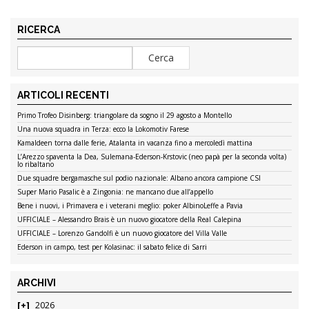
RICERCA
ARTICOLI RECENTI
Primo Trofeo Disinberg: triangolare da sogno il 29 agosto a Montello
Una nuova squadra in Terza: ecco la Lokomotiv Farese
Kamaldeen torna dalle ferie, Atalanta in vacanza fino a mercoledì mattina
L’Arezzo spaventa la Dea, Sulemana-Ederson-Krstovic (neo papà per la seconda volta)
lo ribaltano
Due squadre bergamasche sul podio nazionale: Albano ancora campione CSI
Super Mario Pasalic è a Zingonia: ne mancano due all’appello
Bene i nuovi, i Primavera e i veterani meglio: poker AlbinoLeffe a Pavia
UFFICIALE – Alessandro Brais è un nuovo giocatore della Real Calepina
UFFICIALE – Lorenzo Gandolfi è un nuovo giocatore del Villa Valle
Ederson in campo, test per Kolasinac: il sabato felice di Sarri
ARCHIVI
2026