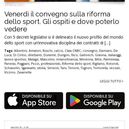
24 Marzo 2021
Venerdì il convegno sulla riforma
dello sport. Gli ospiti e dove poterlo
vedere
Con 5 decreti legislativi si è delineato il nuovo profilo del mondo
dello sport con un’innovativa disciplina dei contratti di […]
Tags:
Albertini
,
Amatori
,
Boschi
,
calcio
,
Class CNBC
,
convegno
,
Damiani
,
De
Luca
,
Di Cintio
,
dilettanti
,
Durante
,
Durigon
,
fisco
,
Gallovich
,
Gravina
,
italiaoggi
,
lavoro sportivo
,
Malagò
,
Mascolini
,
milanofinanza
,
Minenna
,
Mite
,
Palmitessa
,
Panerai
,
Poggiani
,
Pozzi
,
professionisti
,
Riforma dello sport
,
Rigitano
,
Rotondi
,
Schiavolin
,
Sgaravatti
,
sibilia
,
Simeoli
,
Tani
,
Tenore
,
Tognon
,
Tortorella
,
vezzali
,
Vizzino
,
Zavanella
LEGGI TUTTO