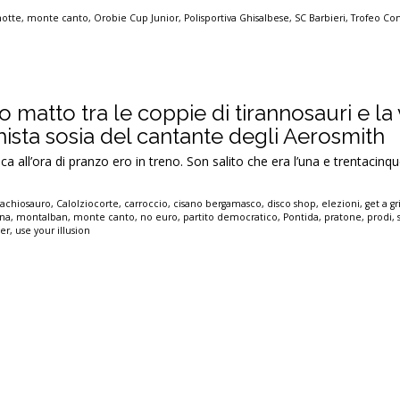
otte
,
monte canto
,
Orobie Cup Junior
,
Polisportiva Ghisalbese
,
SC Barbieri
,
Trofeo Co
so matto tra le coppie di tirannosauri e la
hista sosia del cantante degli Aerosmith
all’ora di pranzo ero in treno. Son salito che era l’una e trentacinque
rachiosauro
,
Calolziocorte
,
carroccio
,
cisano bergamasco
,
disco shop
,
elezioni
,
get a gr
na
,
montalban
,
monte canto
,
no euro
,
partito democratico
,
Pontida
,
pratone
,
prodi
,
ler
,
use your illusion