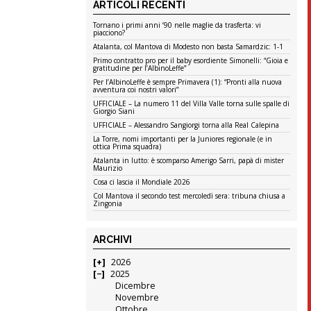
ARTICOLI RECENTI
Tornano i primi anni ’90 nelle maglie da trasferta: vi
piacciono?
Atalanta, col Mantova di Modesto non basta Samardzic: 1-1
Primo contratto pro per il baby esordiente Simonelli: “Gioia e
gratitudine per l’AlbinoLeffe”
Per l’AlbinoLeffe è sempre Primavera (1): “Pronti alla nuova
avventura coi nostri valori”
UFFICIALE – La numero 11 del Villa Valle torna sulle spalle di
Giorgio Siani
UFFICIALE – Alessandro Sangiorgi torna alla Real Calepina
La Torre, nomi importanti per la Juniores regionale (e in
ottica Prima squadra)
Atalanta in lutto: è scomparso Amerigo Sarri, papà di mister
Maurizio
Cosa ci lascia il Mondiale 2026
Col Mantova il secondo test mercoledì sera: tribuna chiusa a
Zingonia
ARCHIVI
2026
2025
Dicembre
Novembre
Ottobre