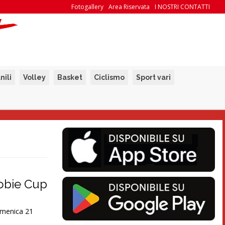
Fotogallery
Area Riservata
I NOSTRI CONTATTI
nili
Volley
Basket
Ciclismo
Sport vari
robie Cup
Domenica 21