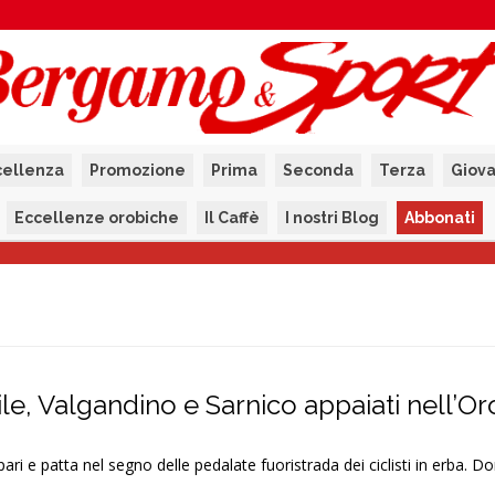
cellenza
Promozione
Prima
Seconda
Terza
Giova
Eccellenze orobiche
Il Caffè
I nostri Blog
Abbonati
le, Valgandino e Sarnico appaiati nell’O
pari e patta nel segno delle pedalate fuoristrada dei ciclisti in erba. 