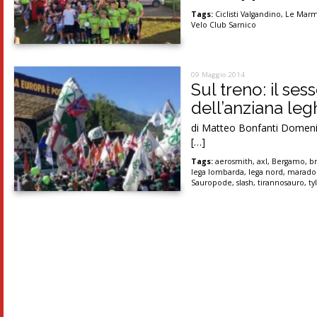
Tags:
Ciclisti Valgandino
,
Le Marm
Velo Club Sarnico
09 Maggio 2014
Sul treno: il ses
dell’anziana leg
di Matteo Bonfanti Domenica 
[…]
Tags:
aerosmith
,
axl
,
Bergamo
,
b
lega lombarda
,
lega nord
,
marado
Sauropode
,
slash
,
tirannosauro
,
ty