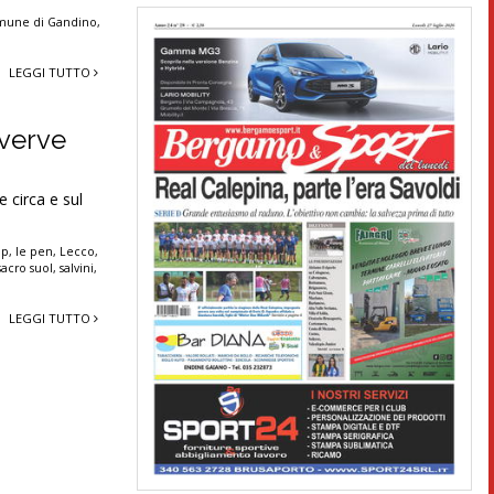
mune di Gandino
,
LEGGI TUTTO
 verve
 circa e sul
ip
,
le pen
,
Lecco
,
sacro suol
,
salvini
,
LEGGI TUTTO