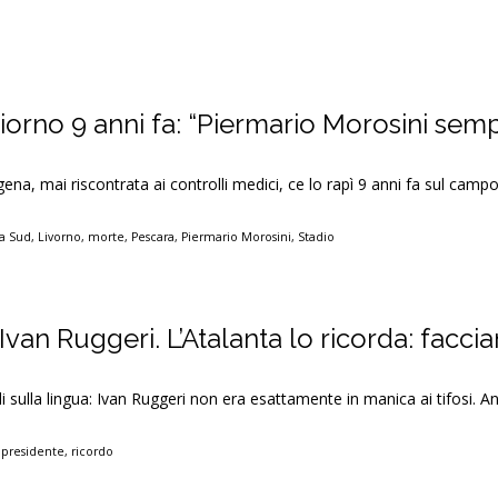
iorno 9 anni fa: “Piermario Morosini sem
na, mai riscontrata ai controlli medici, ce lo rapì 9 anni fa sul camp
a Sud
,
Livorno
,
morte
,
Pescara
,
Piermario Morosini
,
Stadio
Ivan Ruggeri. L’Atalanta lo ricorda: facc
 sulla lingua: Ivan Ruggeri non era esattamente in manica ai tifosi. A
,
presidente
,
ricordo