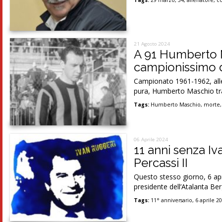
Tags:
29 marzo
,
34
,
allenatore
,
c
21 Agosto 2024
A 91 Humberto 
campionissimo d
Campionato 1961-1962, alle
pura, Humberto Maschio tr
Tags:
Humberto Maschio
,
morte
06 Aprile 2024
11 anni senza Iva
Percassi II
Questo stesso giorno, 6 apri
presidente dell’Atalanta Be
Tags:
11° anniversario
,
6 aprile 2