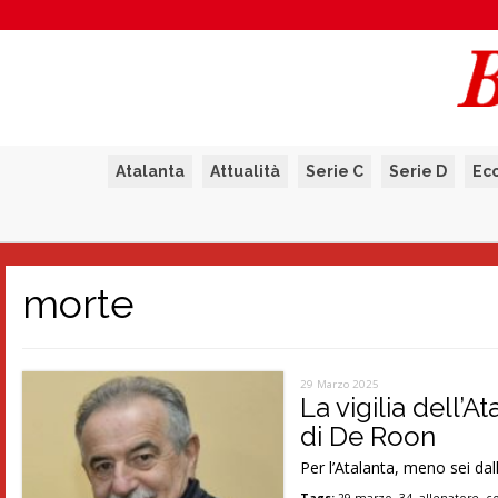
Atalanta
Attualità
Serie C
Serie D
Ec
morte
29 Marzo 2025
La vigilia dell’A
di De Roon
Per l’Atalanta, meno sei dall