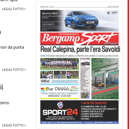
rsario
,
vigilia
LEGGI TUTTO
n
 non da punta
LEGGI TUTTO
il
tesimo
LEGGI TUTTO