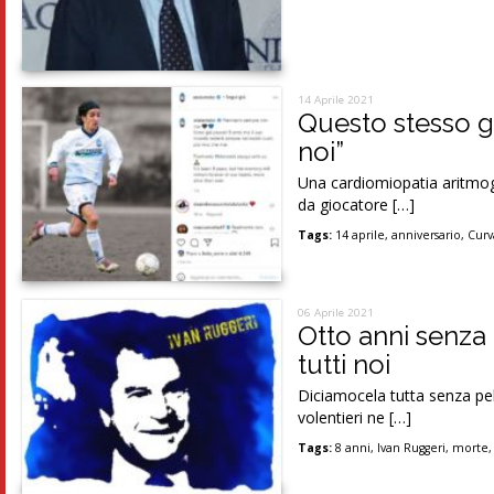
14 Aprile 2021
Questo stesso g
noi”
Una cardiomiopatia aritmoge
da giocatore […]
Tags:
14 aprile
,
anniversario
,
Curv
06 Aprile 2021
Otto anni senza 
tutti noi
Diciamocela tutta senza peli
volentieri ne […]
Tags:
8 anni
,
Ivan Ruggeri
,
morte