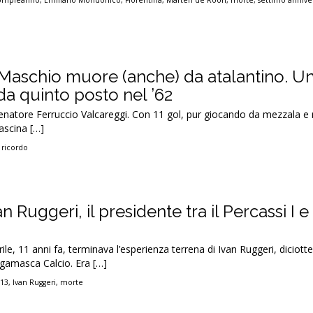
ompleanno
,
Emiliano Mondonico
,
Fiorentina
,
Marten de Roon
,
morte
,
settimo annive
Maschio muore (anche) da atalantino. U
a quinto posto nel ’62
natore Ferruccio Valcareggi. Con 11 gol, pur giocando da mezzala e
ascina […]
,
ricordo
n Ruggeri, il presidente tra il Percassi I e 
le, 11 anni fa, terminava l’esperienza terrena di Ivan Ruggeri, diciot
rgamasca Calcio. Era […]
013
,
Ivan Ruggeri
,
morte