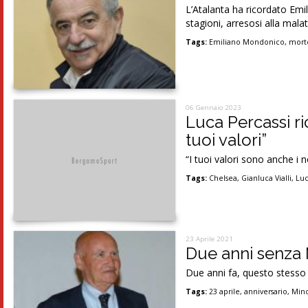
L’Atalanta ha ricordato Emi
stagioni, arresosi alla malat
Tags:
Emiliano Mondonico
,
mort
06 Gennaio 2023
Luca Percassi ric
tuoi valori”
“I tuoi valori sono anche i n
Tags:
Chelsea
,
Gianluca Vialli
,
Luc
23 Aprile 2021
Due anni senza 
Due anni fa, questo stesso g
Tags:
23 aprile
,
anniversario
,
Mino