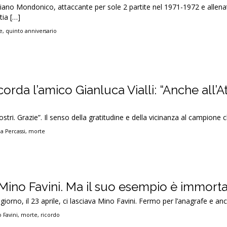
liano Mondonico, attaccante per sole 2 partite nel 1971-1972 e allena
tia […]
e
,
quinto anniversario
orda l’amico Gianluca Vialli: “Anche all’At
ostri. Grazie”. Il senso della gratitudine e della vicinanza al campione c
a Percassi
,
morte
Mino Favini. Ma il suo esempio è immort
iorno, il 23 aprile, ci lasciava Mino Favini. Fermo per l’anagrafe e an
 Favini
,
morte
,
ricordo