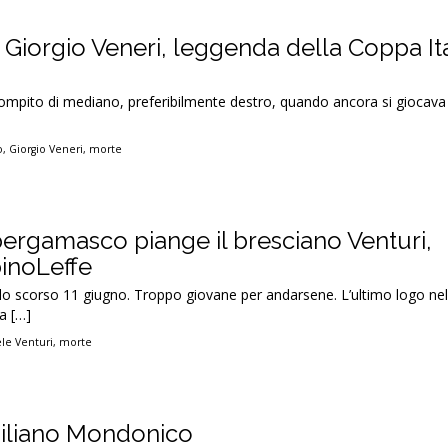
a Giorgio Veneri, leggenda della Coppa Ita
l compito di mediano, preferibilmente destro, quando ancora si giocava
o
,
Giorgio Veneri
,
morte
bergamasco piange il bresciano Venturi,
binoLeffe
o scorso 11 giugno. Troppo giovane per andarsene. L’ultimo logo nell
a […]
le Venturi
,
morte
miliano Mondonico