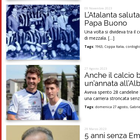
09 Novembre 2023
L’Atalanta salut
Papa Buono
Una volta si divideva tra i
di mezzala. […]
Tags:
1963
,
Coppa Italia
,
cordogli
27 Agosto 2023
Anche il calcio 
un’annata all’Al
Aveva spento 28 candeline l
una carriera stroncata senz
Tags:
domenica 27 agosto
,
Gabrie
29 Marzo 2023
5 anni senza E