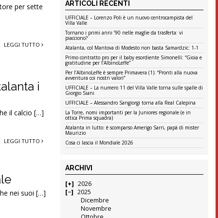
ARTICOLI RECENTI
tore per sette
UFFICIALE – Lorenzo Poli è un nuovo centrocampista del
Villa Valle
Tornano i primi anni ’90 nelle maglie da trasferta: vi
piacciono?
LEGGI TUTTO
Atalanta, col Mantova di Modesto non basta Samardzic: 1-1
Primo contratto pro per il baby esordiente Simonelli: “Gioia e
gratitudine per l’AlbinoLeffe”
Per l’AlbinoLeffe è sempre Primavera (1): “Pronti alla nuova
avventura coi nostri valori”
alanta i
UFFICIALE – La numero 11 del Villa Valle torna sulle spalle di
Giorgio Siani
UFFICIALE – Alessandro Sangiorgi torna alla Real Calepina
he il calcio […]
La Torre, nomi importanti per la Juniores regionale (e in
ottica Prima squadra)
Atalanta in lutto: è scomparso Amerigo Sarri, papà di mister
Maurizio
LEGGI TUTTO
Cosa ci lascia il Mondiale 2026
ARCHIVI
ale
2026
2025
che nei suoi […]
Dicembre
Novembre
Ottobre