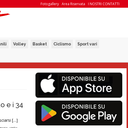
Fotogallery
Area Riservata
I NOSTRI CONTATTI
nili
Volley
Basket
Ciclismo
Sport vari
o e i 34
sciarsi […]