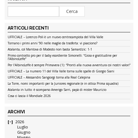
ARTICOLI RECENTI
UFFICIALE – Lorenzo Poli è un nuovo centrocampista del Villa Valle
Tornano i primi anni ’90 nelle maglie da trasferta: vi piacciono?
Atalanta, col Mantova di Modesto non basta Samardzic: 1-1
Primo contratto pro per il baby esordiente Simonelli: “Gioia e gratitudine per
l’AlbinoLeffe”
Per l’AlbinoLeffe è sempre Primavera (1): “Pronti alla nuova avventura coi nostri valori”
UFFICIALE – La numero 11 del Villa Valle torna sulle spalle di Giorgio Siani
UFFICIALE – Alessandro Sangiorgi torna alla Real Calepina
La Torre, nomi importanti per la Juniores regionale (e in ottica Prima squadra)
Atalanta in lutto: è scomparso Amerigo Sarri, papà di mister Maurizio
Cosa ci lascia il Mondiale 2026
ARCHIVI
2026
Luglio
Giugno
Maggio