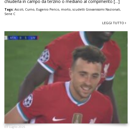
chiuderla in campo da terzino o mediano al compimento […]
Tags:
Ascoli
,
Curno
,
Eugenio Perico
,
morto
,
scudetti Giovanissimi Nazionali
,
Serie C
LEGGI TUTTO
03 Luglio 2025