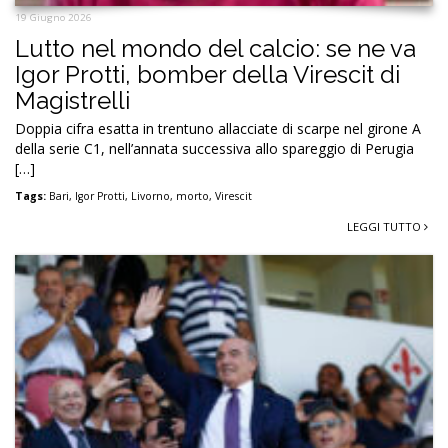
19 Giugno 2026
Lutto nel mondo del calcio: se ne va
Igor Protti, bomber della Virescit di
Magistrelli
Doppia cifra esatta in trentuno allacciate di scarpe nel girone A
della serie C1, nell’annata successiva allo spareggio di Perugia
[…]
Tags:
Bari
,
Igor Protti
,
Livorno
,
morto
,
Virescit
LEGGI TUTTO