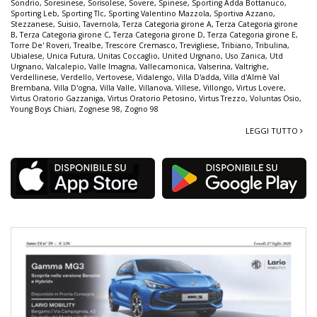
Sondrio
,
Soresinese
,
Sorisolese
,
Sovere
,
Spinese
,
Sporting Adda Bottanuco
,
Sporting Leb
,
Sporting Tlc
,
Sporting Valentino Mazzola
,
Sportiva Azzano
,
Stezzanese
,
Suisio
,
Tavernola
,
Terza Categoria girone A
,
Terza Categoria girone
B
,
Terza Categoria girone C
,
Terza Categoria girone D
,
Terza Categoria girone E
,
Torre De' Roveri
,
Trealbe
,
Trescore Cremasco
,
Trevigliese
,
Tribiano
,
Tribulina
,
Ubialese
,
Unica Futura
,
Unitas Coccaglio
,
United Urgnano
,
Uso Zanica
,
Utd
Urgnano
,
Valcalepio
,
Valle Imagna
,
Vallecamonica
,
Valserina
,
Valtrighe
,
Verdellinese
,
Verdello
,
Vertovese
,
Vidalengo
,
Villa D'adda
,
Villa d'Almè Val
Brembana
,
Villa D'ogna
,
Villa Valle
,
Villanova
,
Villese
,
Villongo
,
Virtus Lovere
,
Virtus Oratorio Gazzaniga
,
Virtus Oratorio Petosino
,
Virtus Trezzo
,
Voluntas Osio
,
Young Boys Chiari
,
Zognese 98
,
Zogno 98
LEGGI TUTTO