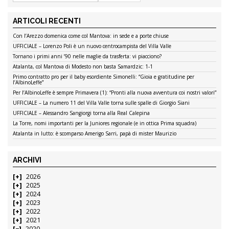
ARTICOLI RECENTI
Con l’Arezzo domenica come col Mantova: in sede e a porte chiuse
UFFICIALE – Lorenzo Poli è un nuovo centrocampista del Villa Valle
Tornano i primi anni ’90 nelle maglie da trasferta: vi piacciono?
Atalanta, col Mantova di Modesto non basta Samardzic: 1-1
Primo contratto pro per il baby esordiente Simonelli: “Gioia e gratitudine per
l’AlbinoLeffe”
Per l’AlbinoLeffe è sempre Primavera (1): “Pronti alla nuova avventura coi nostri valori”
UFFICIALE – La numero 11 del Villa Valle torna sulle spalle di Giorgio Siani
UFFICIALE – Alessandro Sangiorgi torna alla Real Calepina
La Torre, nomi importanti per la Juniores regionale (e in ottica Prima squadra)
Atalanta in lutto: è scomparso Amerigo Sarri, papà di mister Maurizio
ARCHIVI
2026
2025
2024
2023
2022
2021
2020