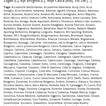
Zagari (C), 8’pt Brognoli (C), 44’pt Casca (AM), 3’st Del […]
Tags:
Accademia Sandonatese
,
Accademia Valseriana
,
Acop Zelo
,
Acos
Treviglio
,
Acov Verdello
,
Adrarese
,
Adrense
,
Agnelli Olimpia
,
Albano
,
Albinese
,
Almè
,
Alzanese
,
AlzanoCene
,
Amatori 85
,
Amici Antegnate
,
Amici Mapello
,
Amici Mozzo
,
Amici Oratorio Leffe
,
Antoniana
,
Ardesio
,
Ardor Lazzate
,
Ares
Redona
,
Arx
,
Arzago
,
Asola
,
Asperiam
,
Atletico Chiuduno
,
Atletico San Giuliano
,
Aurora Seriate
,
Aurora Sovere
,
Aurora Travagliato
,
Aurora Trescore
,
Azzano
,
Badalasco
,
Bagnatica
,
Baradello
,
Barianese
,
Base 96 Seveso
,
Basiano Masate
Sporting
,
Berbenno
,
Bergamp Longuelo
,
Biassono
,
Bm Sporting
,
Boltiere
,
Bonate 1951
,
Borgolombardo
,
Borgomanero
,
Bornato
,
Brembate Sopra
,
Brembatese
,
Brembillese
,
Brembo
,
Brianza Cernusco Merate
,
Brignanese
,
Brusaporto
,
Busnago
,
Calcense
,
Calcinatese
,
calcio Bergamo
,
calcio dilettanti
Bergamo
,
calcio provinciale Bergamo
,
Calcio Rudianese
,
Calcio Urgnano
,
Calepio
,
Calolzio
,
Calolziocorte calcio
,
Calusco
,
Cappuccinese
,
Capriate
,
Caprino
,
Capriolese
,
Caravaggio
,
Carobbio
,
Carugate
,
Casalbuttano
,
Casalmaiocco
,
Casazza
,
Casnigo
,
Cassinone
,
Castegnato
,
Castel Rozzone
,
Castellana
,
Castellese
,
Castelnuovo
,
Castrezzato
,
Cavenago
,
Cavernago
,
Cavlera
,
Cazzaghese
,
Celadina
,
Cenate Sotto
,
Cene
,
Centrolago
,
Chignolo
,
Ciliverghe
Mazzano
,
Cisanese
,
Ciserano
,
Città Di Dalmine
,
Città Di Segrate
,
Cividatese
,
Cividino
,
Clusone
,
Codogno
,
Colle Alto
,
Colnaghese
,
Comonte
,
Comun Nuovo
,
Cornatese
,
Cortenuovese
,
Costa Di Mezzate
,
Costa Mezzate
,
Credaro
,
Crema
1908
,
Curnasco
,
Curno
,
Curno Caluschese
,
Dalmine 2012
,
Darfo
,
Desio
,
dilettanti
Bergamo
,
Doverese
,
Eccellenza Bergamo
,
Endine
,
Entratico
,
Erbusco
,
Excelsior
,
Excelsior Vaiano
,
Falco
,
Falco Albino
,
Fanfulla
,
Fara
,
Fc Caravaggio
,
FC Curno
,
FCD
Grassobbio
,
Filago
,
Fiorente Colognola
,
Fiorente Grassobbio
,
Fiorita
,
Fontanella
,
Foresto
,
Fornovo
,
Forza & Costanza
,
Forza e Costanza
,
Frassati Ranica
,
Fulgor
Canonica
,
Futura Madone
,
Galbiatese Oggiono
,
Gandinese
,
Gavarnese
,
Ghiaie
,
GhisalbeseCalcinatese
,
Giov Trealbe
,
Giovanile Trealbe
,
Gorlago
,
Gorle
,
Governolese
,
Gozzano
,
Grassobbio
,
Grumellese
,
Immacolata Alzano
,