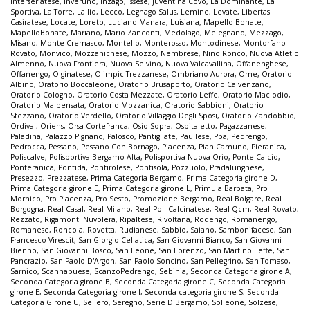
Interseriatese
,
Inveruno
,
Inzago
,
Issese
,
Juventina Covo
,
La Dominante
,
La
Sportiva
,
La Torre
,
Lallio
,
Lecco
,
Legnago Salus
,
Lemine
,
Levate
,
Libertas
Casiratese
,
Locate
,
Loreto
,
Luciano Manara
,
Luisiana
,
Mapello Bonate
,
MapelloBonate
,
Mariano
,
Mario Zanconti
,
Medolago
,
Melegnano
,
Mezzago
,
Misano
,
Monte Cremasco
,
Montello
,
Monterosso
,
Montodinese
,
Montorfano
Rovato
,
Monvico
,
Mozzanichese
,
Mozzo
,
Nembrese
,
Nino Ronco
,
Nuova Atletic
Almenno
,
Nuova Frontiera
,
Nuova Selvino
,
Nuova Valcavallina
,
Offanenghese
,
Offanengo
,
Olginatese
,
Olimpic Trezzanese
,
Ombriano Aurora
,
Ome
,
Oratorio
Albino
,
Oratorio Boccaleone
,
Oratorio Brusaporto
,
Oratorio Calvenzano
,
Oratorio Cologno
,
Oratorio Costa Mezzate
,
Oratorio Leffe
,
Oratorio Maclodio
,
Oratorio Malpensata
,
Oratorio Mozzanica
,
Oratorio Sabbioni
,
Oratorio
Stezzano
,
Oratorio Verdello
,
Oratorio Villaggio Degli Sposi
,
Oratorio Zandobbio
,
Ordival
,
Oriens
,
Orsa Cortefranca
,
Osio Sopra
,
Ospitaletto
,
Pagazzanese
,
Paladina
,
Palazzo Pignano
,
Palosco
,
Pantigliate
,
Paullese
,
Pba
,
Pedrengo
,
Pedrocca
,
Pessano
,
Pessano Con Bornago
,
Piacenza
,
Pian Camuno
,
Pieranica
,
Poliscalve
,
Polisportiva Bergamo Alta
,
Polisportiva Nuova Orio
,
Ponte Calcio
,
Ponteranica
,
Pontida
,
Pontirolese
,
Pontisola
,
Pozzuolo
,
Pradalunghese
,
Presezzo
,
Prezzatese
,
Prima Categoria Bergamo
,
Prima Categoria girone D
,
Prima Categoria girone E
,
Prima Categoria girone L
,
Primula Barbata
,
Pro
Mornico
,
Pro Piacenza
,
Pro Sesto
,
Promozione Bergamo
,
Real Bolgare
,
Real
Borgogna
,
Real Casal
,
Real Milano
,
Real Pol. Calcinatese
,
Real Qcm
,
Real Rovato
,
Rezzato
,
Rigamonti Nuvolera
,
Ripaltese
,
Rivoltana
,
Rodengo
,
Romanengo
,
Romanese
,
Roncola
,
Rovetta
,
Rudianese
,
Sabbio
,
Saiano
,
Sambonifacese
,
San
Francesco Virescit
,
San Giorgio Cellatica
,
San Giovanni Bianco
,
San Giovanni
Bienno
,
San Giovanni Bosco
,
San Leone
,
San Lorenzo
,
San Martino Leffe
,
San
Pancrazio
,
San Paolo D'Argon
,
San Paolo Soncino
,
San Pellegrino
,
San Tomaso
,
Sarnico
,
Scannabuese
,
ScanzoPedrengo
,
Sebinia
,
Seconda Categoria girone A
,
Seconda Categoria girone B
,
Seconda Categoria girone C
,
Seconda Categoria
girone E
,
Seconda Categoria girone I
,
Seconda categoria girone S
,
Seconda
Categoria Girone U
,
Sellero
,
Seregno
,
Serie D Bergamo
,
Solleone
,
Solzese
,