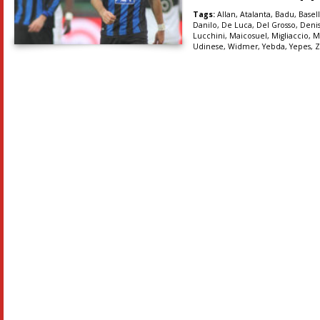
Tags:
Allan
,
Atalanta
,
Badu
,
Basell
Danilo
,
De Luca
,
Del Grosso
,
Deni
Lucchini
,
Maicosuel
,
Migliaccio
,
M
Udinese
,
Widmer
,
Yebda
,
Yepes
,
Z