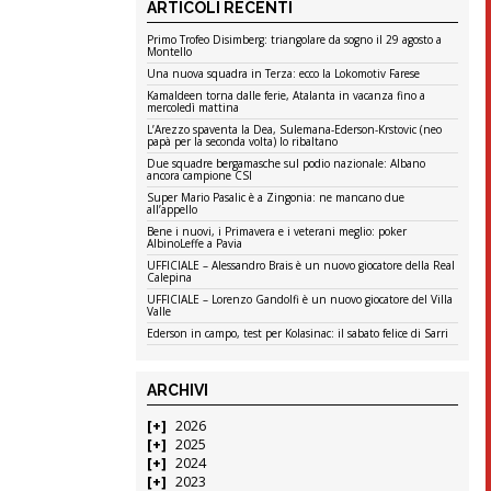
ARTICOLI RECENTI
Primo Trofeo Disimberg: triangolare da sogno il 29 agosto a
Montello
Una nuova squadra in Terza: ecco la Lokomotiv Farese
Kamaldeen torna dalle ferie, Atalanta in vacanza fino a
mercoledì mattina
L’Arezzo spaventa la Dea, Sulemana-Ederson-Krstovic (neo
papà per la seconda volta) lo ribaltano
Due squadre bergamasche sul podio nazionale: Albano
ancora campione CSI
Super Mario Pasalic è a Zingonia: ne mancano due
all’appello
Bene i nuovi, i Primavera e i veterani meglio: poker
AlbinoLeffe a Pavia
UFFICIALE – Alessandro Brais è un nuovo giocatore della Real
Calepina
UFFICIALE – Lorenzo Gandolfi è un nuovo giocatore del Villa
Valle
Ederson in campo, test per Kolasinac: il sabato felice di Sarri
ARCHIVI
2026
2025
2024
2023