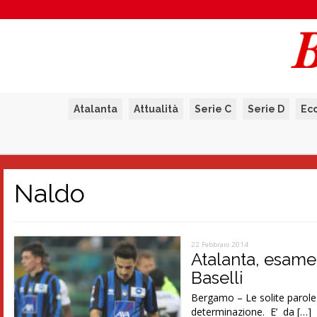
Atalanta
Attualità
Serie C
Serie D
Ec
Naldo
22 Febbraio 2014
Atalanta, esame
Baselli
Bergamo – Le solite parole i
determinazione. E’ da […]