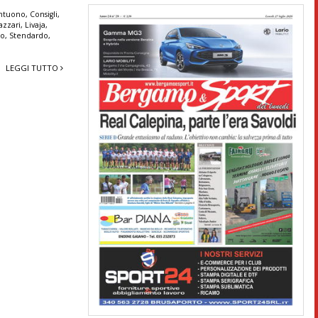
ntuono
,
Consigli
,
azzari
,
Livaja
,
lo
,
Stendardo
,
LEGGI TUTTO