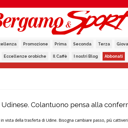
cellenza
Promozione
Prima
Seconda
Terza
Giova
Eccellenze orobiche
Il Caffè
I nostri Blog
Abbonati
 Udinese. Colantuono pensa alla confer
n vista della trasferta di Udine. Bisogna cambiare passo, più cattiver