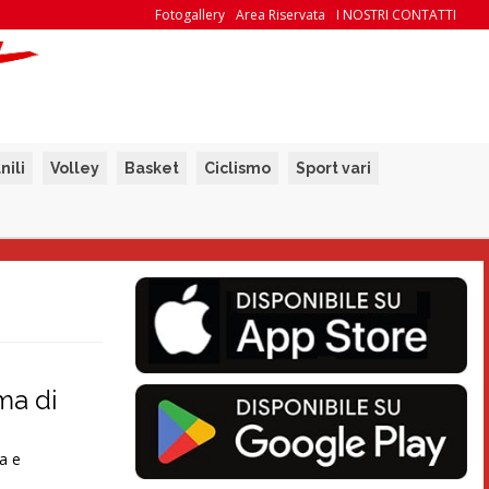
Fotogallery
Area Riservata
I NOSTRI CONTATTI
nili
Volley
Basket
Ciclismo
Sport vari
ma di
ia e