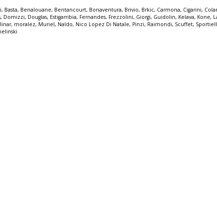
i
,
Basta
,
Benalouane
,
Bentancourt
,
Bonaventura
,
Brivio
,
Brkic
,
Carmona
,
Cigarini
,
Cola
s
,
Domizzi
,
Douglas
,
Estigarribia
,
Fernandes
,
Frezzolini
,
Giorgi
,
Guidolin
,
Kelava
,
Kone
,
L
linar
,
moralez
,
Muriel
,
Naldo
,
Nico Lopez Di Natale
,
Pinzi
,
Raimondi
,
Scuffet
,
Sportiel
ielinski