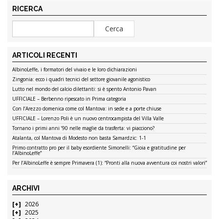
RICERCA
ARTICOLI RECENTI
AlbinoLeffe, i formatori del vivaio e le loro dichiarazioni
Zingonia: ecco i quadri tecnici del settore giovanile agonistico
Lutto nel mondo del calcio dilettanti: si è spento Antonio Pavan
UFFICIALE – Berbenno ripescato in Prima categoria
Con l’Arezzo domenica come col Mantova: in sede e a porte chiuse
UFFICIALE – Lorenzo Poli è un nuovo centrocampista del Villa Valle
Tornano i primi anni ’90 nelle maglie da trasferta: vi piacciono?
Atalanta, col Mantova di Modesto non basta Samardzic: 1-1
Primo contratto pro per il baby esordiente Simonelli: “Gioia e gratitudine per
l’AlbinoLeffe”
Per l’AlbinoLeffe è sempre Primavera (1): “Pronti alla nuova avventura coi nostri valori”
ARCHIVI
2026
2025