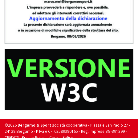
©2026
Bergamo & Sport
società cooperativa - Piazzale San Paolo 27 -
24128 Bergamo - P Iva e CF: 03589380165 - Reg. Imprese BG-391399 -
-
-
CREDITS
Privacy Policy
Cookie Policy