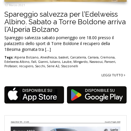
12 Marzo 2021
Spareggio salvezza per l’Edelweiss
Albino. Sabato a Torre Boldone arriva
l’Alperia Bolzano
Spareggio salvezza sabato pomeriggio ore 18.00 presso il
palazzetto dello sport di Torre Boldone il recupero della
18esima giornata tra […]
Tags:
Alperia Bolzano
,
Alvesfresca
,
basket
,
Carcaterra
,
Carrara
,
Cremona
,
Edelweiss Albino
,
Fall
,
Gianni
,
Iuliano
,
Laube
,
Mingardo
,
Nasraoui
,
Panseri
,
Profaiser
,
recupero
,
Sacchi
,
Serie A2
,
Stazzonelli
LEGGI TUTTO