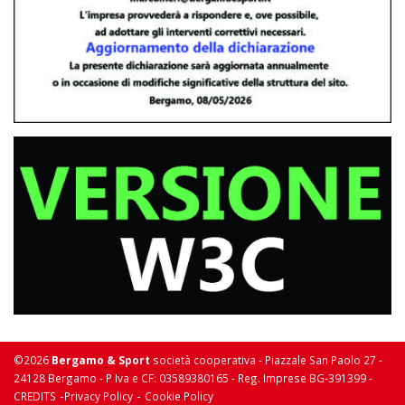
©2026
Bergamo & Sport
società cooperativa - Piazzale San Paolo 27 -
24128 Bergamo - P Iva e CF: 03589380165 - Reg. Imprese BG-391399 -
-
-
CREDITS
Privacy Policy
Cookie Policy