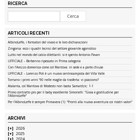
RICERCA
ARTICOLI RECENTI
AlbinoLeffe, i formatori del vivaio e le loro dichiarazioni
Zingonia: ecco i quadri tecnici del settore giovanile agonistico
Lutto nel mondo del calcio dilettanti: si è spento Antonio Pavan
UFFICIALE – Berbenno ripescato in Prima categoria
Con l’Arezzo domenica come col Mantova: in sede e a porte chiuse
UFFICIALE – Lorenzo Poli è un nuovo centrocampista del Villa Valle
Tornano i primi anni ’90 nelle maglie da trasferta: vi piacciono?
Atalanta, col Mantova di Modesto non basta Samardzic: 1-1
Primo contratto pro per il baby esordiente Simonelli: “Gioia e gratitudine per
l’AlbinoLeffe”
Per l’AlbinoLeffe è sempre Primavera (1): “Pronti alla nuova avventura coi nostri valori”
ARCHIVI
2026
2025
2024