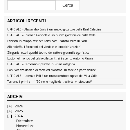
ARTICOLI RECENTI
UFFICIALE – Alessandro Brais è un nuovo giocatore della Real Calepina
UFFICIALE – Lorenzo Gandolfi è un nuovo giocatore del Villa Valle
Ederson in campo, test per Kolasinac: il sabato felice di Sarri
AlbinoLeffe, i formatori del vivaio e le loro dichiarazioni
Zingonia: ecco i quadri tecnici del settore giovanile agonistico
Lutto nel mondo del calcio dilettanti: si è spento Antonio Pavan
UFFICIALE – Berbenno ripescato in Prima categoria
Con l’Arezzo domenica come col Mantova: in sede e a porte chiuse
UFFICIALE – Lorenzo Poli è un nuovo centrocampista del Villa Valle
Tornano i primi anni ’90 nelle maglie da trasferta: vi piacciono?
ARCHIVI
2026
2025
2024
Dicembre
Novembre