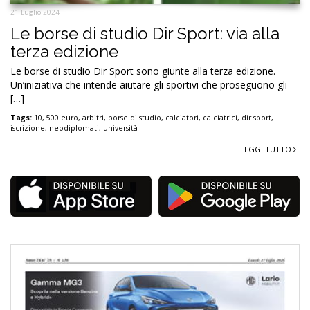
21 Luglio 2024
Le borse di studio Dir Sport: via alla
terza edizione
Le borse di studio Dir Sport sono giunte alla terza edizione.
Un’iniziativa che intende aiutare gli sportivi che proseguono gli
[…]
Tags:
10
,
500 euro
,
arbitri
,
borse di studio
,
calciatori
,
calciatrici
,
dir sport
,
iscrizione
,
neodiplomati
,
università
LEGGI TUTTO