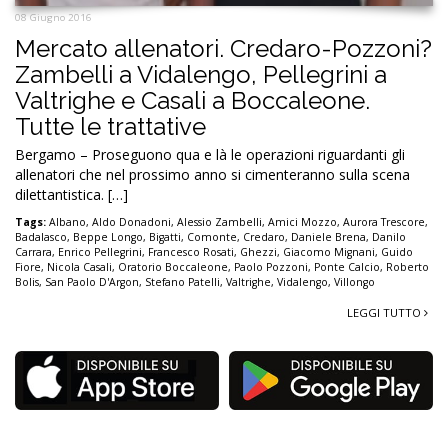
08 Giugno 2016
Mercato allenatori. Credaro-Pozzoni?
Zambelli a Vidalengo, Pellegrini a
Valtrighe e Casali a Boccaleone.
Tutte le trattative
Bergamo – Proseguono qua e là le operazioni riguardanti gli
allenatori che nel prossimo anno si cimenteranno sulla scena
dilettantistica. […]
Tags:
Albano
,
Aldo Donadoni
,
Alessio Zambelli
,
Amici Mozzo
,
Aurora Trescore
,
Badalasco
,
Beppe Longo
,
Bigatti
,
Comonte
,
Credaro
,
Daniele Brena
,
Danilo
Carrara
,
Enrico Pellegrini
,
Francesco Rosati
,
Ghezzi
,
Giacomo Mignani
,
Guido
Fiore
,
Nicola Casali
,
Oratorio Boccaleone
,
Paolo Pozzoni
,
Ponte Calcio
,
Roberto
Bolis
,
San Paolo D'Argon
,
Stefano Patelli
,
Valtrighe
,
Vidalengo
,
Villongo
LEGGI TUTTO