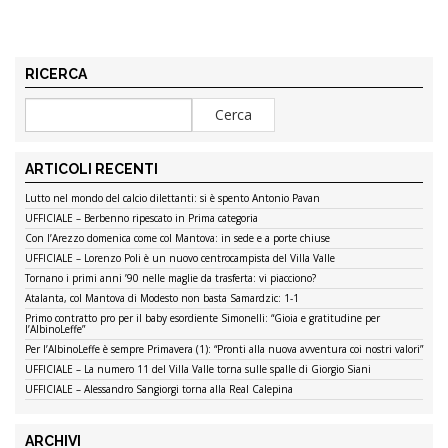
RICERCA
ARTICOLI RECENTI
Lutto nel mondo del calcio dilettanti: si è spento Antonio Pavan
UFFICIALE – Berbenno ripescato in Prima categoria
Con l’Arezzo domenica come col Mantova: in sede e a porte chiuse
UFFICIALE – Lorenzo Poli è un nuovo centrocampista del Villa Valle
Tornano i primi anni ’90 nelle maglie da trasferta: vi piacciono?
Atalanta, col Mantova di Modesto non basta Samardzic: 1-1
Primo contratto pro per il baby esordiente Simonelli: “Gioia e gratitudine per
l’AlbinoLeffe”
Per l’AlbinoLeffe è sempre Primavera (1): “Pronti alla nuova avventura coi nostri valori”
UFFICIALE – La numero 11 del Villa Valle torna sulle spalle di Giorgio Siani
UFFICIALE – Alessandro Sangiorgi torna alla Real Calepina
ARCHIVI