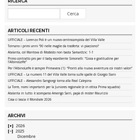
RICERCA
ARTICOLI RECENTI
UFFICIALE – Lorenzo Poli è un nuovo centrocampista del Villa Valle
Tornano i primi anni ’90 nelle maglie da trasferta: vi piacciono?
Atalanta, col Mantova di Modesto non basta Samardzic: 1-1
Primo contratto pro per il baby esordiente Simonelli: “Gioia e gratitudine per
l’AlbinoLeffe”
Per l’AlbinoLeffe è sempre Primavera (1): “Pronti alla nuova avventura coi nostri valori”
UFFICIALE – La numero 11 del Villa Valle torna sulle spalle di Giorgio Siani
UFFICIALE – Alessandro Sangiorgi torna alla Real Calepina
La Torre, nomi importanti per la Juniores regionale (e in ottica Prima squadra)
Atalanta in lutto: è scomparso Amerigo Sarri, papà di mister Maurizio
Cosa ci lascia il Mondiale 2026
ARCHIVI
2026
2025
Dicembre