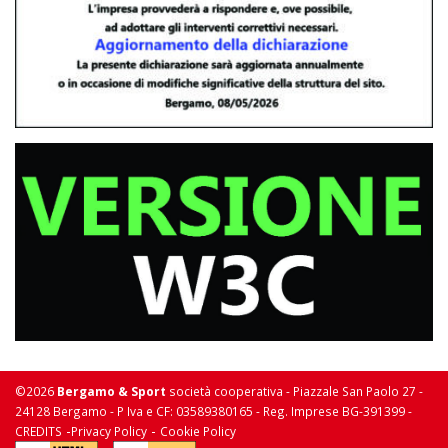
©2026
Bergamo & Sport
società cooperativa - Piazzale San Paolo 27 -
24128 Bergamo - P Iva e CF: 03589380165 - Reg. Imprese BG-391399 -
-
-
CREDITS
Privacy Policy
Cookie Policy