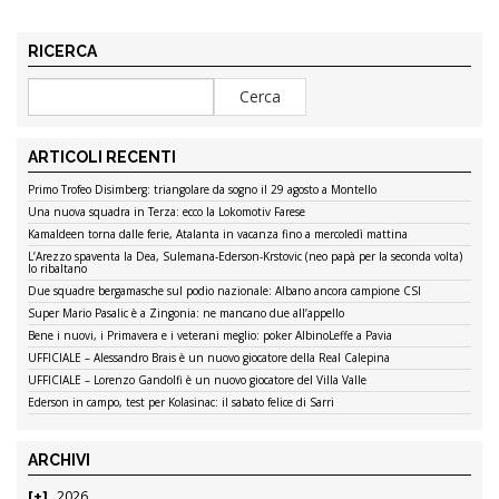
RICERCA
ARTICOLI RECENTI
Primo Trofeo Disimberg: triangolare da sogno il 29 agosto a Montello
Una nuova squadra in Terza: ecco la Lokomotiv Farese
Kamaldeen torna dalle ferie, Atalanta in vacanza fino a mercoledì mattina
L’Arezzo spaventa la Dea, Sulemana-Ederson-Krstovic (neo papà per la seconda volta)
lo ribaltano
Due squadre bergamasche sul podio nazionale: Albano ancora campione CSI
Super Mario Pasalic è a Zingonia: ne mancano due all’appello
Bene i nuovi, i Primavera e i veterani meglio: poker AlbinoLeffe a Pavia
UFFICIALE – Alessandro Brais è un nuovo giocatore della Real Calepina
UFFICIALE – Lorenzo Gandolfi è un nuovo giocatore del Villa Valle
Ederson in campo, test per Kolasinac: il sabato felice di Sarri
ARCHIVI
2026