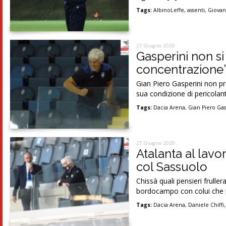
Tags:
AlbinoLeffe
,
assenti
,
Giovan
27 Giugno 2020
Gasperini non si 
concentrazione
Gian Piero Gasperini non pr
sua condizione di pericolan
Tags:
Dacia Arena
,
Gian Piero Gas
27 Giugno 2020
Atalanta al lavo
col Sassuolo
Chissà quali pensieri frulle
bordocampo con colui che 
Tags:
Dacia Arena
,
Daniele Chiffi