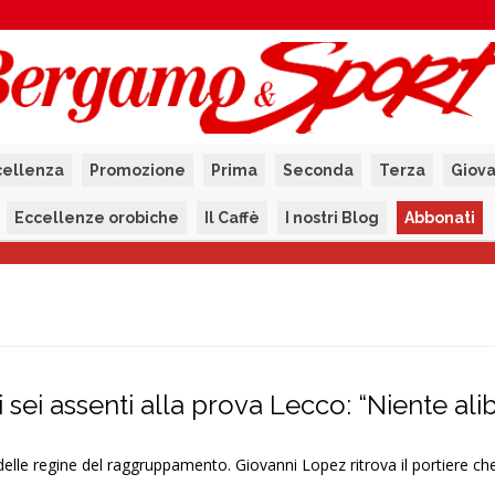
cellenza
Promozione
Prima
Seconda
Terza
Giova
Eccellenze orobiche
Il Caffè
I nostri Blog
Abbonati
 sei assenti alla prova Lecco: “Niente alib
delle regine del raggruppamento. Giovanni Lopez ritrova il portiere che