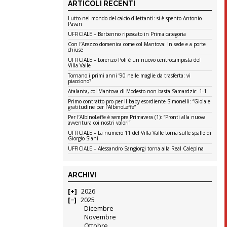
ARTICOLI RECENTI
Lutto nel mondo del calcio dilettanti: si è spento Antonio
Pavan
UFFICIALE – Berbenno ripescato in Prima categoria
Con l’Arezzo domenica come col Mantova: in sede e a porte
chiuse
UFFICIALE – Lorenzo Poli è un nuovo centrocampista del
Villa Valle
Tornano i primi anni ’90 nelle maglie da trasferta: vi
piacciono?
Atalanta, col Mantova di Modesto non basta Samardzic: 1-1
Primo contratto pro per il baby esordiente Simonelli: “Gioia e
gratitudine per l’AlbinoLeffe”
Per l’AlbinoLeffe è sempre Primavera (1): “Pronti alla nuova
avventura coi nostri valori”
UFFICIALE – La numero 11 del Villa Valle torna sulle spalle di
Giorgio Siani
UFFICIALE – Alessandro Sangiorgi torna alla Real Calepina
ARCHIVI
2026
2025
Dicembre
Novembre
Ottobre