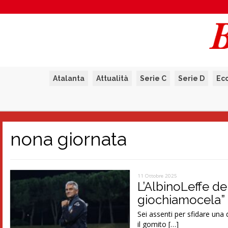
Atalanta
Attualità
Serie C
Serie D
Ec
nona giornata
11 Ottobre 2025
L’AlbinoLeffe dei
giochiamocela”
Sei assenti per sfidare una 
il gomito […]