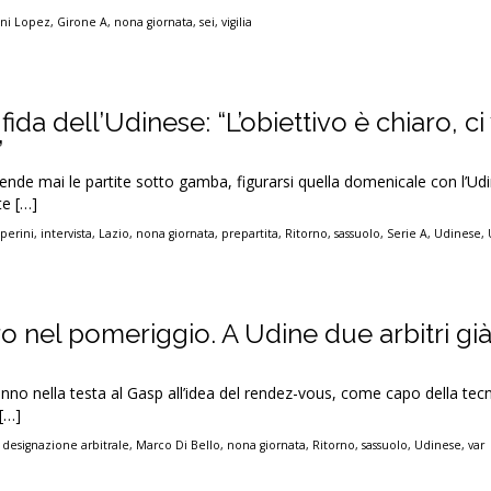
ni Lopez
,
Girone A
,
nona giornata
,
sei
,
vigilia
fida dell’Udinese: “L’obiettivo è chiaro, c
”
ende mai le partite sotto gamba, figurarsi quella domenicale con l’Udi
te […]
perini
,
intervista
,
Lazio
,
nona giornata
,
prepartita
,
Ritorno
,
sassuolo
,
Serie A
,
Udinese
,
ro nel pomeriggio. A Udine due arbitri già
ranno nella testa al Gasp all’idea del rendez-vous, come capo della tec
[…]
,
designazione arbitrale
,
Marco Di Bello
,
nona giornata
,
Ritorno
,
sassuolo
,
Udinese
,
var