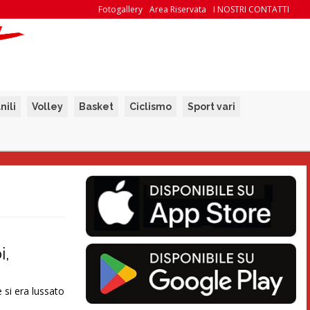
Fotogallery
Area Riservata
I NOSTRI CONTATTI
nili
Volley
Basket
Ciclismo
Sport vari
i,
 si era lussato