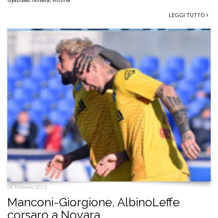
Gyabuaa
,
Novara
,
vittoria
LEGGI TUTTO
05 Febbraio 2023
Manconi-Giorgione, AlbinoLeffe
corsaro a Novara