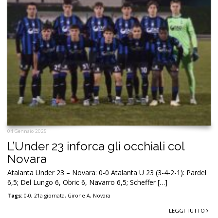
04 Gennaio 2025
L’Under 23 inforca gli occhiali col
Novara
Atalanta Under 23 – Novara: 0-0 Atalanta U 23 (3-4-2-1): Pardel
6,5; Del Lungo 6, Obric 6, Navarro 6,5; Scheffer […]
Tags:
0-0
,
21a giornata
,
Girone A
,
Novara
LEGGI TUTTO