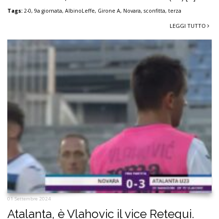
Tags:
2-0
,
9a giornata
,
AlbinoLeffe
,
Girone A
,
Novara
,
sconfitta
,
terza
LEGGI TUTTO
01 Settembre 2024
Atalanta, è Vlahovic il vice Retegui.