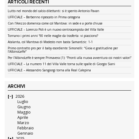
ARTICOLI RECENTI
Lutto nel mondo del calcio dilettanti: si è spento Antonio Pavan
UFFICIALE – Berbenno ripescato in Prima categoria
Con l’Arezzo domenica come col Mantova: in sede e a porte chiuse
UFFICIALE – Lorenzo Poli è un nuovo centrocampista del Villa Valle
Tornano i primi anni ’90 nelle maglie da trasferta: vi piacciono?
Atalanta, col Mantova di Modesto non basta Samardzic: 1-1
Primo contratto pro per il baby esordiente Simonelli: “Gioia e gratitudine per
l’AlbinoLeffe”
Per l’AlbinoLeffe è sempre Primavera (1): “Pronti alla nuova avventura coi nostri valori”
UFFICIALE – La numero 11 del Villa Valle torna sulle spalle di Giorgio Siani
UFFICIALE – Alessandro Sangiorgi torna alla Real Calepina
ARCHIVI
2026
Luglio
Giugno
Maggio
Aprile
Marzo
Febbraio
Gennaio
2025