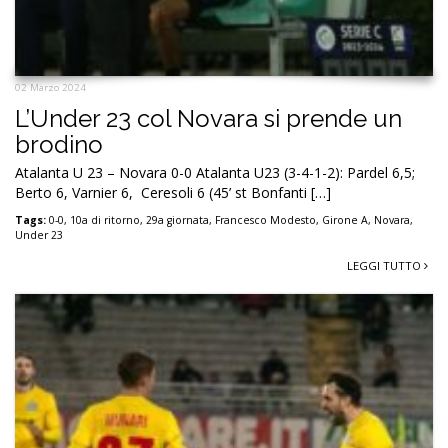
02 Marzo 2024
L’Under 23 col Novara si prende un
brodino
Atalanta U 23 – Novara 0-0 Atalanta U23 (3-4-1-2): Pardel 6,5;
Berto 6, Varnier 6, Ceresoli 6 (45’ st Bonfanti […]
Tags:
0-0
,
10a di ritorno
,
29a giornata
,
Francesco Modesto
,
Girone A
,
Novara
,
Under 23
LEGGI TUTTO