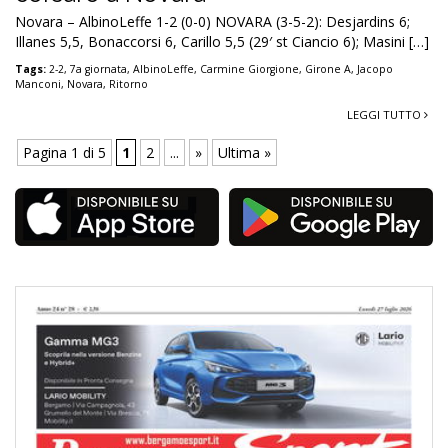
Novara – AlbinoLeffe 1-2 (0-0) NOVARA (3-5-2): Desjardins 6;
Illanes 5,5, Bonaccorsi 6, Carillo 5,5 (29′ st Ciancio 6); Masini […]
Tags:
2-2
,
7a giornata
,
AlbinoLeffe
,
Carmine Giorgione
,
Girone A
,
Jacopo
Manconi
,
Novara
,
Ritorno
LEGGI TUTTO
Pagina 1 di 5
1
2
...
»
Ultima »