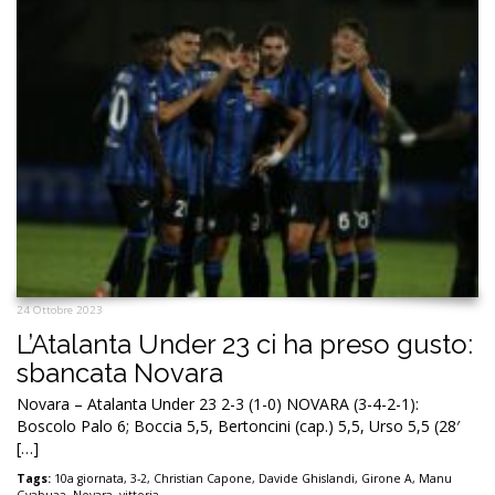
24 Ottobre 2023
L’Atalanta Under 23 ci ha preso gusto:
sbancata Novara
Novara – Atalanta Under 23 2-3 (1-0) NOVARA (3-4-2-1):
Boscolo Palo 6; Boccia 5,5, Bertoncini (cap.) 5,5, Urso 5,5 (28′
[…]
Tags:
10a giornata
,
3-2
,
Christian Capone
,
Davide Ghislandi
,
Girone A
,
Manu