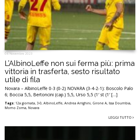
04 Novembre 2023
L’AlbinoLeffe non sui ferma più: prima
vittoria in trasferta, sesto risultato
utile di fila
Novara – AlbinoLeffe 0-3 (0-2) NOVARA (3-4-2-1): Boscolo Palo
6; Boccia 5,5, Bertoncini (cap.) 5,5, Urso 5,5 (1′ st (1′ […]
Tags:
12a giornata
,
3-0
,
AlbinoLeffe
,
Andrea Arrighini
,
Girone A
,
Issa Doumbia
,
Momo Zoma
,
Novara
LEGGI TUTTO