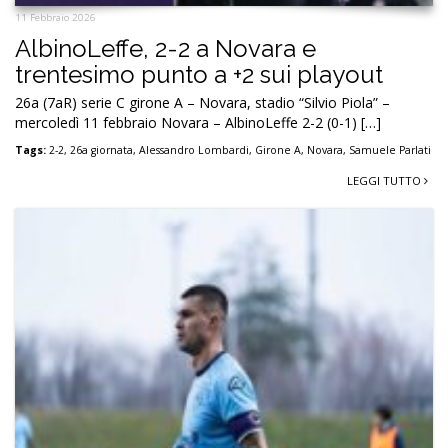
11 Febbraio 2026
AlbinoLeffe, 2-2 a Novara e
trentesimo punto a +2 sui playout
26a (7aR) serie C girone A – Novara, stadio “Silvio Piola” –
mercoledì 11 febbraio Novara – AlbinoLeffe 2-2 (0-1) […]
Tags:
2-2
,
26a giornata
,
Alessandro Lombardi
,
Girone A
,
Novara
,
Samuele Parlati
LEGGI TUTTO