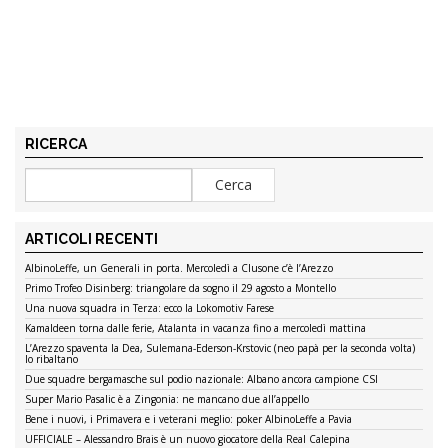
RICERCA
ARTICOLI RECENTI
AlbinoLeffe, un Generali in porta. Mercoledì a Clusone c’è l’Arezzo
Primo Trofeo Disinberg: triangolare da sogno il 29 agosto a Montello
Una nuova squadra in Terza: ecco la Lokomotiv Farese
Kamaldeen torna dalle ferie, Atalanta in vacanza fino a mercoledì mattina
L’Arezzo spaventa la Dea, Sulemana-Ederson-Krstovic (neo papà per la seconda volta)
lo ribaltano
Due squadre bergamasche sul podio nazionale: Albano ancora campione CSI
Super Mario Pasalic è a Zingonia: ne mancano due all’appello
Bene i nuovi, i Primavera e i veterani meglio: poker AlbinoLeffe a Pavia
UFFICIALE – Alessandro Brais è un nuovo giocatore della Real Calepina