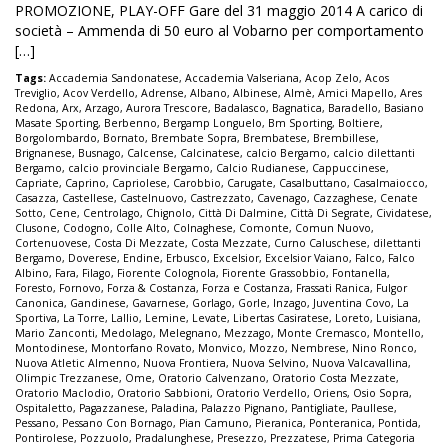
PROMOZIONE, PLAY-OFF Gare del 31 maggio 2014 A carico di
società – Ammenda di 50 euro al Vobarno per comportamento
[…]
Tags:
Accademia Sandonatese
,
Accademia Valseriana
,
Acop Zelo
,
Acos
Treviglio
,
Acov Verdello
,
Adrense
,
Albano
,
Albinese
,
Almè
,
Amici Mapello
,
Ares
Redona
,
Arx
,
Arzago
,
Aurora Trescore
,
Badalasco
,
Bagnatica
,
Baradello
,
Basiano
Masate Sporting
,
Berbenno
,
Bergamp Longuelo
,
Bm Sporting
,
Boltiere
,
Borgolombardo
,
Bornato
,
Brembate Sopra
,
Brembatese
,
Brembillese
,
Brignanese
,
Busnago
,
Calcense
,
Calcinatese
,
calcio Bergamo
,
calcio dilettanti
Bergamo
,
calcio provinciale Bergamo
,
Calcio Rudianese
,
Cappuccinese
,
Capriate
,
Caprino
,
Capriolese
,
Carobbio
,
Carugate
,
Casalbuttano
,
Casalmaiocco
,
Casazza
,
Castellese
,
Castelnuovo
,
Castrezzato
,
Cavenago
,
Cazzaghese
,
Cenate
Sotto
,
Cene
,
Centrolago
,
Chignolo
,
Città Di Dalmine
,
Città Di Segrate
,
Cividatese
,
Clusone
,
Codogno
,
Colle Alto
,
Colnaghese
,
Comonte
,
Comun Nuovo
,
Cortenuovese
,
Costa Di Mezzate
,
Costa Mezzate
,
Curno Caluschese
,
dilettanti
Bergamo
,
Doverese
,
Endine
,
Erbusco
,
Excelsior
,
Excelsior Vaiano
,
Falco
,
Falco
Albino
,
Fara
,
Filago
,
Fiorente Colognola
,
Fiorente Grassobbio
,
Fontanella
,
Foresto
,
Fornovo
,
Forza & Costanza
,
Forza e Costanza
,
Frassati Ranica
,
Fulgor
Canonica
,
Gandinese
,
Gavarnese
,
Gorlago
,
Gorle
,
Inzago
,
Juventina Covo
,
La
Sportiva
,
La Torre
,
Lallio
,
Lemine
,
Levate
,
Libertas Casiratese
,
Loreto
,
Luisiana
,
Mario Zanconti
,
Medolago
,
Melegnano
,
Mezzago
,
Monte Cremasco
,
Montello
,
Montodinese
,
Montorfano Rovato
,
Monvico
,
Mozzo
,
Nembrese
,
Nino Ronco
,
Nuova Atletic Almenno
,
Nuova Frontiera
,
Nuova Selvino
,
Nuova Valcavallina
,
Olimpic Trezzanese
,
Ome
,
Oratorio Calvenzano
,
Oratorio Costa Mezzate
,
Oratorio Maclodio
,
Oratorio Sabbioni
,
Oratorio Verdello
,
Oriens
,
Osio Sopra
,
Ospitaletto
,
Pagazzanese
,
Paladina
,
Palazzo Pignano
,
Pantigliate
,
Paullese
,
Pessano
,
Pessano Con Bornago
,
Pian Camuno
,
Pieranica
,
Ponteranica
,
Pontida
,
Pontirolese
,
Pozzuolo
,
Pradalunghese
,
Presezzo
,
Prezzatese
,
Prima Categoria