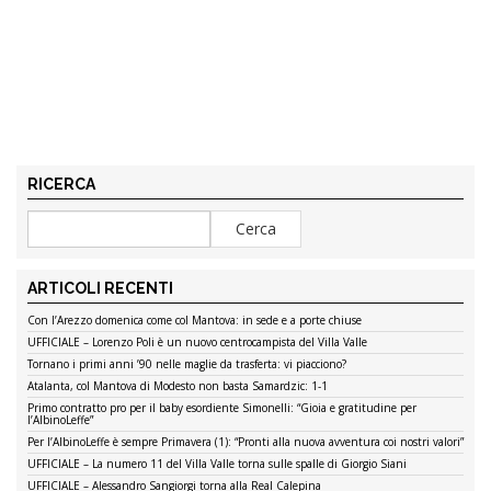
RICERCA
ARTICOLI RECENTI
Con l’Arezzo domenica come col Mantova: in sede e a porte chiuse
UFFICIALE – Lorenzo Poli è un nuovo centrocampista del Villa Valle
Tornano i primi anni ’90 nelle maglie da trasferta: vi piacciono?
Atalanta, col Mantova di Modesto non basta Samardzic: 1-1
Primo contratto pro per il baby esordiente Simonelli: “Gioia e gratitudine per
l’AlbinoLeffe”
Per l’AlbinoLeffe è sempre Primavera (1): “Pronti alla nuova avventura coi nostri valori”
UFFICIALE – La numero 11 del Villa Valle torna sulle spalle di Giorgio Siani
UFFICIALE – Alessandro Sangiorgi torna alla Real Calepina