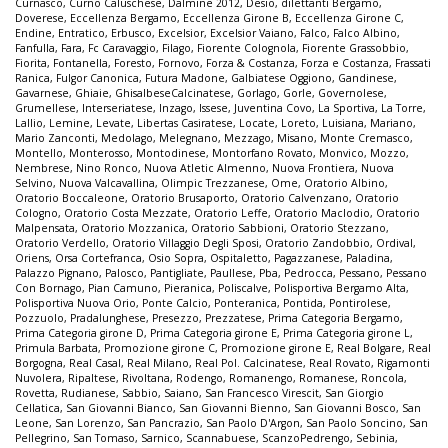
Curnasco
,
Curno Caluschese
,
Dalmine 2012
,
Desio
,
dilettanti Bergamo
,
Doverese
,
Eccellenza Bergamo
,
Eccellenza Girone B
,
Eccellenza Girone C
,
Endine
,
Entratico
,
Erbusco
,
Excelsior
,
Excelsior Vaiano
,
Falco
,
Falco Albino
,
Fanfulla
,
Fara
,
Fc Caravaggio
,
Filago
,
Fiorente Colognola
,
Fiorente Grassobbio
,
Fiorita
,
Fontanella
,
Foresto
,
Fornovo
,
Forza & Costanza
,
Forza e Costanza
,
Frassati
Ranica
,
Fulgor Canonica
,
Futura Madone
,
Galbiatese Oggiono
,
Gandinese
,
Gavarnese
,
Ghiaie
,
GhisalbeseCalcinatese
,
Gorlago
,
Gorle
,
Governolese
,
Grumellese
,
Interseriatese
,
Inzago
,
Issese
,
Juventina Covo
,
La Sportiva
,
La Torre
,
Lallio
,
Lemine
,
Levate
,
Libertas Casiratese
,
Locate
,
Loreto
,
Luisiana
,
Mariano
,
Mario Zanconti
,
Medolago
,
Melegnano
,
Mezzago
,
Misano
,
Monte Cremasco
,
Montello
,
Monterosso
,
Montodinese
,
Montorfano Rovato
,
Monvico
,
Mozzo
,
Nembrese
,
Nino Ronco
,
Nuova Atletic Almenno
,
Nuova Frontiera
,
Nuova
Selvino
,
Nuova Valcavallina
,
Olimpic Trezzanese
,
Ome
,
Oratorio Albino
,
Oratorio Boccaleone
,
Oratorio Brusaporto
,
Oratorio Calvenzano
,
Oratorio
Cologno
,
Oratorio Costa Mezzate
,
Oratorio Leffe
,
Oratorio Maclodio
,
Oratorio
Malpensata
,
Oratorio Mozzanica
,
Oratorio Sabbioni
,
Oratorio Stezzano
,
Oratorio Verdello
,
Oratorio Villaggio Degli Sposi
,
Oratorio Zandobbio
,
Ordival
,
Oriens
,
Orsa Cortefranca
,
Osio Sopra
,
Ospitaletto
,
Pagazzanese
,
Paladina
,
Palazzo Pignano
,
Palosco
,
Pantigliate
,
Paullese
,
Pba
,
Pedrocca
,
Pessano
,
Pessano
Con Bornago
,
Pian Camuno
,
Pieranica
,
Poliscalve
,
Polisportiva Bergamo Alta
,
Polisportiva Nuova Orio
,
Ponte Calcio
,
Ponteranica
,
Pontida
,
Pontirolese
,
Pozzuolo
,
Pradalunghese
,
Presezzo
,
Prezzatese
,
Prima Categoria Bergamo
,
Prima Categoria girone D
,
Prima Categoria girone E
,
Prima Categoria girone L
,
Primula Barbata
,
Promozione girone C
,
Promozione girone E
,
Real Bolgare
,
Real
Borgogna
,
Real Casal
,
Real Milano
,
Real Pol. Calcinatese
,
Real Rovato
,
Rigamonti
Nuvolera
,
Ripaltese
,
Rivoltana
,
Rodengo
,
Romanengo
,
Romanese
,
Roncola
,
Rovetta
,
Rudianese
,
Sabbio
,
Saiano
,
San Francesco Virescit
,
San Giorgio
Cellatica
,
San Giovanni Bianco
,
San Giovanni Bienno
,
San Giovanni Bosco
,
San
Leone
,
San Lorenzo
,
San Pancrazio
,
San Paolo D'Argon
,
San Paolo Soncino
,
San
Pellegrino
,
San Tomaso
,
Sarnico
,
Scannabuese
,
ScanzoPedrengo
,
Sebinia
,