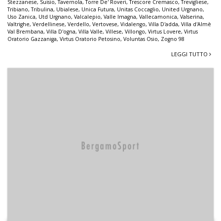
Stezzanese
,
Suisio
,
Tavernola
,
Torre De' Roveri
,
Trescore Cremasco
,
Trevigliese
,
Tribiano
,
Tribulina
,
Ubialese
,
Unica Futura
,
Unitas Coccaglio
,
United Urgnano
,
Uso Zanica
,
Utd Urgnano
,
Valcalepio
,
Valle Imagna
,
Vallecamonica
,
Valserina
,
Valtrighe
,
Verdellinese
,
Verdello
,
Vertovese
,
Vidalengo
,
Villa D'adda
,
Villa d'Almè
Val Brembana
,
Villa D'ogna
,
Villa Valle
,
Villese
,
Villongo
,
Virtus Lovere
,
Virtus
Oratorio Gazzaniga
,
Virtus Oratorio Petosino
,
Voluntas Osio
,
Zogno 98
LEGGI TUTTO