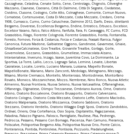
Cazzaghese
,
Celadina
,
Cenate Sotto
,
Cene
,
Centrolago
,
Chignolo
,
Ciliverghe
Mazzano
,
Cisanese
,
Ciserano
,
Città Di Dalmine
,
Città Di Segrate
,
Cividatese
,
Cividino
,
Clusone
,
Codogno
,
Colle Alto
,
Colnaghese
,
Comonte
,
Comun Nuovo
,
Cornatese
,
Cortenuovese
,
Costa Di Mezzate
,
Costa Mezzate
,
Credaro
,
Crema
1908
,
Curnasco
,
Curno
,
Curno Caluschese
,
Dalmine 2012
,
Darfo
,
Desio
,
dilettanti
Bergamo
,
Doverese
,
Eccellenza Bergamo
,
Endine
,
Entratico
,
Erbusco
,
Excelsior
,
Excelsior Vaiano
,
Falco
,
Falco Albino
,
Fanfulla
,
Fara
,
Fc Caravaggio
,
FC Curno
,
FCD
Grassobbio
,
Filago
,
Fiorente Colognola
,
Fiorente Grassobbio
,
Fiorita
,
Fontanella
,
Foresto
,
Fornovo
,
Forza & Costanza
,
Forza e Costanza
,
Frassati Ranica
,
Fulgor
Canonica
,
Futura Madone
,
Galbiatese Oggiono
,
Gandinese
,
Gavarnese
,
Ghiaie
,
GhisalbeseCalcinatese
,
Giov Trealbe
,
Giovanile Trealbe
,
Gorlago
,
Gorle
,
Governolese
,
Gozzano
,
Grassobbio
,
Grumellese
,
Immacolata Alzano
,
Interseriatese
,
Inveruno
,
Inzago
,
Issese
,
Juventina Covo
,
La Dominante
,
La
Sportiva
,
La Torre
,
Lallio
,
Lecco
,
Legnago Salus
,
Lemine
,
Levate
,
Libertas
Casiratese
,
Locate
,
Loreto
,
Luciano Manara
,
Luisiana
,
Mapello Bonate
,
MapelloBonate
,
Mariano
,
Mario Zanconti
,
Medolago
,
Melegnano
,
Mezzago
,
Misano
,
Monte Cremasco
,
Montello
,
Monterosso
,
Montodinese
,
Montorfano
Rovato
,
Monvico
,
Mozzanichese
,
Mozzo
,
Nembrese
,
Nino Ronco
,
Nuova Atletic
Almenno
,
Nuova Frontiera
,
Nuova Selvino
,
Nuova Valcavallina
,
Offanenghese
,
Offanengo
,
Olginatese
,
Olimpic Trezzanese
,
Ombriano Aurora
,
Ome
,
Oratorio
Albino
,
Oratorio Boccaleone
,
Oratorio Brusaporto
,
Oratorio Calvenzano
,
Oratorio Cologno
,
Oratorio Costa Mezzate
,
Oratorio Leffe
,
Oratorio Maclodio
,
Oratorio Malpensata
,
Oratorio Mozzanica
,
Oratorio Sabbioni
,
Oratorio
Stezzano
,
Oratorio Verdello
,
Oratorio Villaggio Degli Sposi
,
Oratorio Zandobbio
,
Ordival
,
Oriens
,
Orsa Cortefranca
,
Osio Sopra
,
Ospitaletto
,
Pagazzanese
,
Paladina
,
Palazzo Pignano
,
Palosco
,
Pantigliate
,
Paullese
,
Pba
,
Pedrengo
,
Pedrocca
,
Pessano
,
Pessano Con Bornago
,
Piacenza
,
Pian Camuno
,
Pieranica
,
Poliscalve
,
Polisportiva Bergamo Alta
,
Polisportiva Nuova Orio
,
Ponte Calcio
,
Ponteranica
,
Pontida
,
Pontirolese
,
Pontisola
,
Pozzuolo
,
Pradalunghese
,
Presezzo
,
Prezzatese
,
Prima Categoria Bergamo
,
Prima Categoria girone D
,