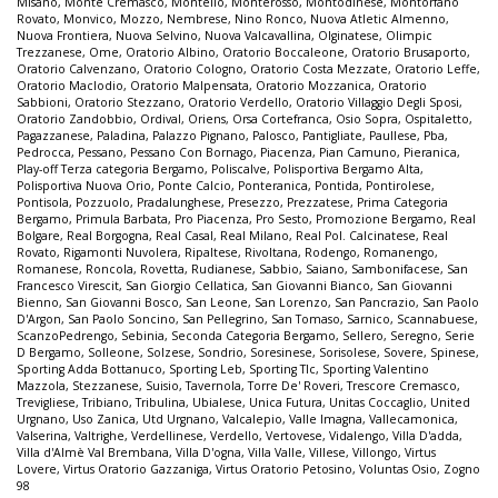
Misano
,
Monte Cremasco
,
Montello
,
Monterosso
,
Montodinese
,
Montorfano
Rovato
,
Monvico
,
Mozzo
,
Nembrese
,
Nino Ronco
,
Nuova Atletic Almenno
,
Nuova Frontiera
,
Nuova Selvino
,
Nuova Valcavallina
,
Olginatese
,
Olimpic
Trezzanese
,
Ome
,
Oratorio Albino
,
Oratorio Boccaleone
,
Oratorio Brusaporto
,
Oratorio Calvenzano
,
Oratorio Cologno
,
Oratorio Costa Mezzate
,
Oratorio Leffe
,
Oratorio Maclodio
,
Oratorio Malpensata
,
Oratorio Mozzanica
,
Oratorio
Sabbioni
,
Oratorio Stezzano
,
Oratorio Verdello
,
Oratorio Villaggio Degli Sposi
,
Oratorio Zandobbio
,
Ordival
,
Oriens
,
Orsa Cortefranca
,
Osio Sopra
,
Ospitaletto
,
Pagazzanese
,
Paladina
,
Palazzo Pignano
,
Palosco
,
Pantigliate
,
Paullese
,
Pba
,
Pedrocca
,
Pessano
,
Pessano Con Bornago
,
Piacenza
,
Pian Camuno
,
Pieranica
,
Play-off Terza categoria Bergamo
,
Poliscalve
,
Polisportiva Bergamo Alta
,
Polisportiva Nuova Orio
,
Ponte Calcio
,
Ponteranica
,
Pontida
,
Pontirolese
,
Pontisola
,
Pozzuolo
,
Pradalunghese
,
Presezzo
,
Prezzatese
,
Prima Categoria
Bergamo
,
Primula Barbata
,
Pro Piacenza
,
Pro Sesto
,
Promozione Bergamo
,
Real
Bolgare
,
Real Borgogna
,
Real Casal
,
Real Milano
,
Real Pol. Calcinatese
,
Real
Rovato
,
Rigamonti Nuvolera
,
Ripaltese
,
Rivoltana
,
Rodengo
,
Romanengo
,
Romanese
,
Roncola
,
Rovetta
,
Rudianese
,
Sabbio
,
Saiano
,
Sambonifacese
,
San
Francesco Virescit
,
San Giorgio Cellatica
,
San Giovanni Bianco
,
San Giovanni
Bienno
,
San Giovanni Bosco
,
San Leone
,
San Lorenzo
,
San Pancrazio
,
San Paolo
D'Argon
,
San Paolo Soncino
,
San Pellegrino
,
San Tomaso
,
Sarnico
,
Scannabuese
,
ScanzoPedrengo
,
Sebinia
,
Seconda Categoria Bergamo
,
Sellero
,
Seregno
,
Serie
D Bergamo
,
Solleone
,
Solzese
,
Sondrio
,
Soresinese
,
Sorisolese
,
Sovere
,
Spinese
,
Sporting Adda Bottanuco
,
Sporting Leb
,
Sporting Tlc
,
Sporting Valentino
Mazzola
,
Stezzanese
,
Suisio
,
Tavernola
,
Torre De' Roveri
,
Trescore Cremasco
,
Trevigliese
,
Tribiano
,
Tribulina
,
Ubialese
,
Unica Futura
,
Unitas Coccaglio
,
United
Urgnano
,
Uso Zanica
,
Utd Urgnano
,
Valcalepio
,
Valle Imagna
,
Vallecamonica
,
Valserina
,
Valtrighe
,
Verdellinese
,
Verdello
,
Vertovese
,
Vidalengo
,
Villa D'adda
,
Villa d'Almè Val Brembana
,
Villa D'ogna
,
Villa Valle
,
Villese
,
Villongo
,
Virtus
Lovere
,
Virtus Oratorio Gazzaniga
,
Virtus Oratorio Petosino
,
Voluntas Osio
,
Zogno
98