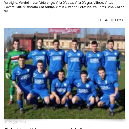
Valtrighe
,
Verdellinese
,
Vidalengo
,
Villa D'adda
,
Villa D'ogna
,
Villese
,
Virtus
Lovere
,
Virtus Oratorio Gazzaniga
,
Virtus Oratorio Petosino
,
Voluntas Osio
,
Zogno
98
LEGGI TUTTO
31 Maggio 2014