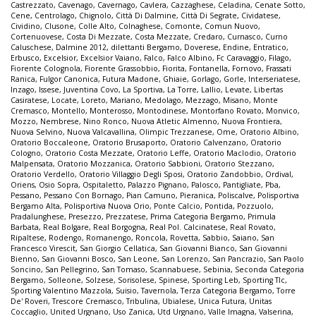
Castrezzato
,
Cavenago
,
Cavernago
,
Cavlera
,
Cazzaghese
,
Celadina
,
Cenate Sotto
,
Cene
,
Centrolago
,
Chignolo
,
Città Di Dalmine
,
Città Di Segrate
,
Cividatese
,
Cividino
,
Clusone
,
Colle Alto
,
Colnaghese
,
Comonte
,
Comun Nuovo
,
Cortenuovese
,
Costa Di Mezzate
,
Costa Mezzate
,
Credaro
,
Curnasco
,
Curno
Caluschese
,
Dalmine 2012
,
dilettanti Bergamo
,
Doverese
,
Endine
,
Entratico
,
Erbusco
,
Excelsior
,
Excelsior Vaiano
,
Falco
,
Falco Albino
,
Fc Caravaggio
,
Filago
,
Fiorente Colognola
,
Fiorente Grassobbio
,
Fiorita
,
Fontanella
,
Fornovo
,
Frassati
Ranica
,
Fulgor Canonica
,
Futura Madone
,
Ghiaie
,
Gorlago
,
Gorle
,
Interseriatese
,
Inzago
,
Issese
,
Juventina Covo
,
La Sportiva
,
La Torre
,
Lallio
,
Levate
,
Libertas
Casiratese
,
Locate
,
Loreto
,
Mariano
,
Medolago
,
Mezzago
,
Misano
,
Monte
Cremasco
,
Montello
,
Monterosso
,
Montodinese
,
Montorfano Rovato
,
Monvico
,
Mozzo
,
Nembrese
,
Nino Ronco
,
Nuova Atletic Almenno
,
Nuova Frontiera
,
Nuova Selvino
,
Nuova Valcavallina
,
Olimpic Trezzanese
,
Ome
,
Oratorio Albino
,
Oratorio Boccaleone
,
Oratorio Brusaporto
,
Oratorio Calvenzano
,
Oratorio
Cologno
,
Oratorio Costa Mezzate
,
Oratorio Leffe
,
Oratorio Maclodio
,
Oratorio
Malpensata
,
Oratorio Mozzanica
,
Oratorio Sabbioni
,
Oratorio Stezzano
,
Oratorio Verdello
,
Oratorio Villaggio Degli Sposi
,
Oratorio Zandobbio
,
Ordival
,
Oriens
,
Osio Sopra
,
Ospitaletto
,
Palazzo Pignano
,
Palosco
,
Pantigliate
,
Pba
,
Pessano
,
Pessano Con Bornago
,
Pian Camuno
,
Pieranica
,
Poliscalve
,
Polisportiva
Bergamo Alta
,
Polisportiva Nuova Orio
,
Ponte Calcio
,
Pontida
,
Pozzuolo
,
Pradalunghese
,
Presezzo
,
Prezzatese
,
Prima Categoria Bergamo
,
Primula
Barbata
,
Real Bolgare
,
Real Borgogna
,
Real Pol. Calcinatese
,
Real Rovato
,
Ripaltese
,
Rodengo
,
Romanengo
,
Roncola
,
Rovetta
,
Sabbio
,
Saiano
,
San
Francesco Virescit
,
San Giorgio Cellatica
,
San Giovanni Bianco
,
San Giovanni
Bienno
,
San Giovanni Bosco
,
San Leone
,
San Lorenzo
,
San Pancrazio
,
San Paolo
Soncino
,
San Pellegrino
,
San Tomaso
,
Scannabuese
,
Sebinia
,
Seconda Categoria
Bergamo
,
Solleone
,
Solzese
,
Sorisolese
,
Spinese
,
Sporting Leb
,
Sporting Tlc
,
Sporting Valentino Mazzola
,
Suisio
,
Tavernola
,
Terza Categoria Bergamo
,
Torre
De' Roveri
,
Trescore Cremasco
,
Tribulina
,
Ubialese
,
Unica Futura
,
Unitas
Coccaglio
,
United Urgnano
,
Uso Zanica
,
Utd Urgnano
,
Valle Imagna
,
Valserina
,