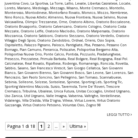
Juventina Covo
,
La Sportiva
,
La Torre
,
Lallio
,
Levate
,
Libertas Casiratese
,
Locate
,
Loreto
,
Mariano
,
Medolago
,
Mezzago
,
Misano
,
Monte Cremasco
,
Montello
,
Monterosso
,
Montodinese
,
Montorfano Rovato
,
Monvico
,
Mozzo
,
Nembrese
,
Nino Ronco
,
Nuova Atletic Almenno
,
Nuova Frontiera
,
Nuova Selvino
,
Nuova
Valcavallina
,
Olimpic Trezzanese
,
Ome
,
Oratorio Albino
,
Oratorio Boccaleone
,
Oratorio Brusaporto
,
Oratorio Calvenzano
,
Oratorio Cologno
,
Oratorio Costa
Mezzate
,
Oratorio Leffe
,
Oratorio Maclodio
,
Oratorio Malpensata
,
Oratorio
Mozzanica
,
Oratorio Sabbioni
,
Oratorio Stezzano
,
Oratorio Verdello
,
Oratorio
Villaggio Degli Sposi
,
Oratorio Zandobbio
,
Ordival
,
Oriens
,
Osio Sopra
,
Ospitaletto
,
Palazzo Pignano
,
Palosco
,
Pantigliate
,
Pba
,
Pessano
,
Pessano Con
Bornago
,
Pian Camuno
,
Pieranica
,
Poliscalve
,
Polisportiva Bergamo Alta
,
Polisportiva Nuova Orio
,
Ponte Calcio
,
Pontida
,
Pozzuolo
,
Pradalunghese
,
Presezzo
,
Prezzatese
,
Primula Barbata
,
Real Bolgare
,
Real Borgogna
,
Real Pol.
Calcinatese
,
Real Rovato
,
Ripaltese
,
Rodengo
,
Romanengo
,
Roncola
,
Rovetta
,
Sabbio
,
Saiano
,
San Francesco Virescit
,
San Giorgio Cellatica
,
San Giovanni
Bianco
,
San Giovanni Bienno
,
San Giovanni Bosco
,
San Leone
,
San Lorenzo
,
San
Pancrazio
,
San Paolo Soncino
,
San Pellegrino
,
San Tomaso
,
Scannabuese
,
Sebinia
,
Solleone
,
Solzese
,
Sorisolese
,
Spinese
,
Sporting Leb
,
Sporting Tlc
,
Sporting Valentino Mazzola
,
Suisio
,
Tavernola
,
Torre De' Roveri
,
Trescore
Cremasco
,
Tribulina
,
Ubialese
,
Unica Futura
,
Unitas Coccaglio
,
United Urgnano
,
Uso Zanica
,
Utd Urgnano
,
Valle Imagna
,
Valserina
,
Valtrighe
,
Verdellinese
,
Vidalengo
,
Villa D'adda
,
Villa D'ogna
,
Villese
,
Virtus Lovere
,
Virtus Oratorio
Gazzaniga
,
Virtus Oratorio Petosino
,
Voluntas Osio
,
Zogno 98
LEGGI TUTTO
Pagina 1 di 18
1
2
...
»
Ultima »