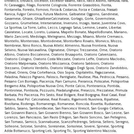
Entratico
,
Erbusco
,
Excelsior
,
Excelsior Vaiano
,
Falco
,
Falco Albino
,
Fanfulla
,
Fara
,
Fc Caravaggio
,
Filago
,
Fiorente Colognola
,
Fiorente Grassobbio
,
Fiorita
,
Fontanella
,
Foresto
,
Fornovo
,
Forza & Costanza
,
Forza e Costanza
,
Frassati
Ranica
,
Fulgor Canonica
,
Futura Madone
,
Galbiatese Oggiono
,
Gandinese
,
Gavarnese
,
Ghiaie
,
GhisalbeseCalcinatese
,
Gorlago
,
Gorle
,
Governolese
,
Gozzano
,
Grumellese
,
Interseriatese
,
Inveruno
,
Inzago
,
Issese
,
Juventina Covo
,
La Sportiva
,
La Torre
,
Lallio
,
Lecco
,
Legnago Salus
,
Lemine
,
Levate
,
Libertas
Casiratese
,
Locate
,
Loreto
,
Luisiana
,
Mapello Bonate
,
MapelloBonate
,
Mariano
,
Mario Zanconti
,
Medolago
,
Melegnano
,
Mezzago
,
Misano
,
Monte Cremasco
,
Montello
,
Monterosso
,
Montodinese
,
Montorfano Rovato
,
Monvico
,
Mozzo
,
Nembrese
,
Nino Ronco
,
Nuova Atletic Almenno
,
Nuova Frontiera
,
Nuova
Selvino
,
Nuova Valcavallina
,
Olginatese
,
Olimpic Trezzanese
,
Ome
,
Oratorio
Albino
,
Oratorio Boccaleone
,
Oratorio Brusaporto
,
Oratorio Calvenzano
,
Oratorio Cologno
,
Oratorio Costa Mezzate
,
Oratorio Leffe
,
Oratorio Maclodio
,
Oratorio Malpensata
,
Oratorio Mozzanica
,
Oratorio Sabbioni
,
Oratorio
Stezzano
,
Oratorio Verdello
,
Oratorio Villaggio Degli Sposi
,
Oratorio Zandobbio
,
Ordival
,
Oriens
,
Orsa Cortefranca
,
Osio Sopra
,
Ospitaletto
,
Pagazzanese
,
Paladina
,
Palazzo Pignano
,
Palosco
,
Pantigliate
,
Paullese
,
Pba
,
Pedrocca
,
Pessano
,
Pessano Con Bornago
,
Piacenza
,
Pian Camuno
,
Pieranica
,
Poliscalve
,
Polisportiva
Bergamo Alta
,
Polisportiva Nuova Orio
,
Ponte Calcio
,
Ponteranica
,
Pontida
,
Pontirolese
,
Pontisola
,
Pozzuolo
,
Pradalunghese
,
Presezzo
,
Prezzatese
,
Primula
Barbata
,
Pro Piacenza
,
Pro Sesto
,
Real Bolgare
,
Real Borgogna
,
Real Casal
,
Real
Milano
,
Real Pol. Calcinatese
,
Real Rovato
,
Rigamonti Nuvolera
,
Ripaltese
,
Rivoltana
,
Rodengo
,
Romanengo
,
Romanese
,
Roncola
,
Rovetta
,
Rudianese
,
Sabbio
,
Saiano
,
Sambonifacese
,
San Francesco Virescit
,
San Giorgio Cellatica
,
San Giovanni Bianco
,
San Giovanni Bienno
,
San Giovanni Bosco
,
San Leone
,
San
Lorenzo
,
San Pancrazio
,
San Paolo D'Argon
,
San Paolo Soncino
,
San Pellegrino
,
San Tomaso
,
Sarnico
,
Scannabuese
,
ScanzoPedrengo
,
Sebinia
,
Sellero
,
Seregno
,
Solleone
,
Solzese
,
Sondrio
,
Soresinese
,
Sorisolese
,
Sovere
,
Spinese
,
Sporting
Adda Bottanuco
,
Sporting Leb
,
Sporting Tlc
,
Sporting Valentino Mazzola
,