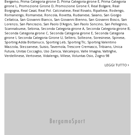
Bergamo
,
Prima Categoria girone D
,
Prima Categoria girone E
,
Prima Categoria
girone L
,
Promozione Girone D
,
Promozione Girone F
,
Real Bolgare
,
Real
Borgogna
,
Real Casal
,
Real Pol. Calcinatese
,
Real Rovato
,
Ripaltese
,
Rodengo
,
Romanengo
,
Romanese
,
Roncola
,
Rovetta
,
Rudianese
,
Saiano
,
San Giorgio
Cellatica
,
San Giovanni Bianco
,
San Giovanni Bienno
,
San Giovanni Bosco
,
San
Lorenzo
,
San Pancrazio
,
San Paolo D'Argon
,
San Paolo Soncino
,
San Pellegrino
,
Scannabuese
,
Sebinia
,
Seconda Categoria girone A
,
Seconda Categoria girone B
,
Seconda Categoria girone C
,
Seconda Categoria girone E
,
Seconda Categoria
girone I
,
Seconda Categoria Girone U
,
Sellero
,
Solleone
,
Soresinese
,
Spinese
,
Sporting Adda Bottanuco
,
Sporting Leb
,
Sporting Tlc
,
Sporting Valentino
Mazzola
,
Stezzanese
,
Suisio
,
Tavernola
,
Trescore Cremasco
,
Tribiano
,
Unica
Futura
,
Unitas Coccaglio
,
Uso Zanica
,
Valcalepio
,
Valle Imagna
,
Valtrighe
,
Verdellinese
,
Vertovese
,
Vidalengo
,
Villese
,
Voluntas Osio
,
Zogno 98
LEGGI TUTTO