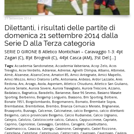
21 Settembre 2014
Dilettanti, i risultati delle partite di
domenica 21 settembre 2014 dalla
Serie D alla Terza categoria
SERIE D GIRONE B Atletico Montichiari – Caravaggio 1-3: 4’pt
Zagari (C), 8’pt Brognoli (C), 44’pt Casca (AM), 3’st Del […]
Tags:
Accademia Sandonatese
,
Accademia Valseriana
,
Acop Zelo
,
Acos
Treviglio
,
Acov Verdello
,
Adrarese
,
Adrense
,
Agnelli Olimpia
,
Albano
,
Albinese
,
Almè
,
Alzanese
,
AlzanoCene
,
Amatori 85
,
Amici Antegnate
,
Amici Mapello
,
Amici Mozzo
,
Amici Oratorio Leffe
,
Antoniana
,
Ardesio
,
Ardor Lazzate
,
Ares
Redona
,
Arx
,
Arzago
,
Asola
,
Asperiam
,
Atletico Chiuduno
,
Atletico San Giuliano
,
Aurora Seriate
,
Aurora Sovere
,
Aurora Travagliato
,
Aurora Trescore
,
Azzano
,
Badalasco
,
Bagnatica
,
Baradello
,
Barianese
,
Base 96 Seveso
,
Basiano Masate
Sporting
,
Berbenno
,
Bergamp Longuelo
,
Biassono
,
Bm Sporting
,
Boltiere
,
Bonate 1951
,
Borgolombardo
,
Borgomanero
,
Bornato
,
Brembate Sopra
,
Brembatese
,
Brembillese
,
Brembo
,
Brianza Cernusco Merate
,
Brignanese
,
Brusaporto
,
Busnago
,
Calcense
,
Calcinatese
,
calcio Bergamo
,
calcio dilettanti
Bergamo
,
calcio provinciale Bergamo
,
Calcio Rudianese
,
Calcio Urgnano
,
Calepio
,
Calolzio
,
Calolziocorte calcio
,
Calusco
,
Cappuccinese
,
Capriate
,
Caprino
,
Capriolese
,
Caravaggio
,
Carobbio
,
Carugate
,
Casalbuttano
,
Casalmaiocco
,
Casazza
,
Casnigo
,
Cassinone
,
Castegnato
,
Castel Rozzone
,
Castellana
,
Castellese
,
Castelnuovo
,
Castrezzato
,
Cavenago
,
Cavernago
,
Cavlera
,