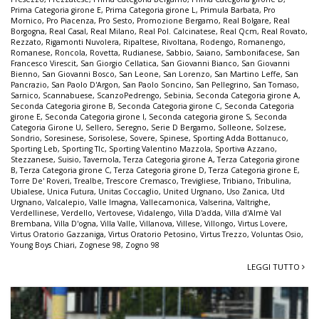
Prima Categoria girone E
,
Prima Categoria girone L
,
Primula Barbata
,
Pro
Mornico
,
Pro Piacenza
,
Pro Sesto
,
Promozione Bergamo
,
Real Bolgare
,
Real
Borgogna
,
Real Casal
,
Real Milano
,
Real Pol. Calcinatese
,
Real Qcm
,
Real Rovato
,
Rezzato
,
Rigamonti Nuvolera
,
Ripaltese
,
Rivoltana
,
Rodengo
,
Romanengo
,
Romanese
,
Roncola
,
Rovetta
,
Rudianese
,
Sabbio
,
Saiano
,
Sambonifacese
,
San
Francesco Virescit
,
San Giorgio Cellatica
,
San Giovanni Bianco
,
San Giovanni
Bienno
,
San Giovanni Bosco
,
San Leone
,
San Lorenzo
,
San Martino Leffe
,
San
Pancrazio
,
San Paolo D'Argon
,
San Paolo Soncino
,
San Pellegrino
,
San Tomaso
,
Sarnico
,
Scannabuese
,
ScanzoPedrengo
,
Sebinia
,
Seconda Categoria girone A
,
Seconda Categoria girone B
,
Seconda Categoria girone C
,
Seconda Categoria
girone E
,
Seconda Categoria girone I
,
Seconda categoria girone S
,
Seconda
Categoria Girone U
,
Sellero
,
Seregno
,
Serie D Bergamo
,
Solleone
,
Solzese
,
Sondrio
,
Soresinese
,
Sorisolese
,
Sovere
,
Spinese
,
Sporting Adda Bottanuco
,
Sporting Leb
,
Sporting Tlc
,
Sporting Valentino Mazzola
,
Sportiva Azzano
,
Stezzanese
,
Suisio
,
Tavernola
,
Terza Categoria girone A
,
Terza Categoria girone
B
,
Terza Categoria girone C
,
Terza Categoria girone D
,
Terza Categoria girone E
,
Torre De' Roveri
,
Trealbe
,
Trescore Cremasco
,
Trevigliese
,
Tribiano
,
Tribulina
,
Ubialese
,
Unica Futura
,
Unitas Coccaglio
,
United Urgnano
,
Uso Zanica
,
Utd
Urgnano
,
Valcalepio
,
Valle Imagna
,
Vallecamonica
,
Valserina
,
Valtrighe
,
Verdellinese
,
Verdello
,
Vertovese
,
Vidalengo
,
Villa D'adda
,
Villa d'Almè Val
Brembana
,
Villa D'ogna
,
Villa Valle
,
Villanova
,
Villese
,
Villongo
,
Virtus Lovere
,
Virtus Oratorio Gazzaniga
,
Virtus Oratorio Petosino
,
Virtus Trezzo
,
Voluntas Osio
,
Young Boys Chiari
,
Zognese 98
,
Zogno 98
LEGGI TUTTO