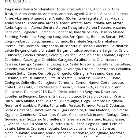
Pro Sesto […]
Tags:
Accademia Sandonatese
,
Accademia Valseriana
,
Acop Zelo
,
Acos
Treviglio
,
Acov Verdello
,
Adrarese
,
Adrense
,
Agnelli Olimpia
,
Albano
,
Albinese
,
Almè
,
Alzanese
,
AlzanoCene
,
Amatori 85
,
Amici Antegnate
,
Amici Mapello
,
Amici Mozzo
,
Antoniana
,
Ardesio
,
Ardor Lazzate
,
Ares Redona
,
Arx
,
Arzago
,
Asola
,
Asperiam
,
Aurora Seriate
,
Aurora Travagliato
,
Aurora Trescore
,
Azzano
,
Badalasco
,
Bagnatica
,
Baradello
,
Barianese
,
Base 96 Seveso
,
Basiano Masate
Sporting
,
Berbenno
,
Bergamp Longuelo
,
Bm Sporting
,
Boltiere
,
Bonate 1951
,
Borgolombardo
,
Borgomanero
,
Bornato
,
Brembate Sopra
,
Brembatese
,
Brembillese
,
Brembo
,
Brignanese
,
Brusaporto
,
Busnago
,
Calcense
,
Calcinatese
,
calcio Bergamo
,
calcio dilettanti Bergamo
,
calcio provinciale Bergamo
,
Calcio
Rudianese
,
Calcio Urgnano
,
Calepio
,
Calusco
,
Cappuccinese
,
Capriate
,
Caprino
,
Capriolese
,
Caravaggio
,
Carobbio
,
Carugate
,
Casalbuttano
,
Casalmaiocco
,
Casazza
,
Casnigo
,
Cassinone
,
Castegnato
,
Castel Rozzone
,
Castellana
,
Castellese
,
Castelnuovo
,
Castrezzato
,
Cavenago
,
Cavernago
,
Cavlera
,
Cazzaghese
,
Celadina
,
Cenate Sotto
,
Cene
,
Centrolago
,
Chignolo
,
Ciliverghe Mazzano
,
Cisanese
,
Ciserano
,
Città Di Dalmine
,
Città Di Segrate
,
Cividatese
,
Cividino
,
Clusone
,
Codogno
,
Colle Alto
,
Colnaghese
,
Comonte
,
Comun Nuovo
,
Cortenuovese
,
Costa Di Mezzate
,
Costa Mezzate
,
Credaro
,
Crema 1908
,
Curnasco
,
Curno
Caluschese
,
Dalmine 2012
,
Darfo
,
Desio
,
dilettanti Bergamo
,
Doverese
,
Eccellenza Bergamo
,
Endine
,
Entratico
,
Erbusco
,
Excelsior
,
Excelsior Vaiano
,
Falco
,
Falco Albino
,
Fanfulla
,
Fara
,
Fc Caravaggio
,
Filago
,
Fiorente Colognola
,
Fiorente Grassobbio
,
Fiorita
,
Fontanella
,
Foresto
,
Fornovo
,
Forza & Costanza
,
Forza e Costanza
,
Frassati Ranica
,
Fulgor Canonica
,
Futura Madone
,
Galbiatese
Oggiono
,
Gandinese
,
Gavarnese
,
Ghiaie
,
GhisalbeseCalcinatese
,
Gorlago
,
Gorle
,
Governolese
,
Gozzano
,
Grumellese
,
Interseriatese
,
Inveruno
,
Inzago
,
Issese
,
Juventina Covo
,
La Sportiva
,
La Torre
,
Lallio
,
Lecco
,
Legnago Salus
,
Lemine
,
Levate
,
Libertas Casiratese
,
Locate
,
Loreto
,
Luisiana
,
Mapello Bonate
,
MapelloBonate
,
Mariano
,
Mario Zanconti
,
Medolago
,
Melegnano
,
Mezzago
,