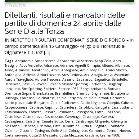
24 Aprile 2016
Dilettanti, risultati e marcatori delle
partite di domenica 24 aprile dalla
Serie D alla Terza
IN NERETTO I RISULTATI CONFERMATI SERIE D GIRONE B – In
campo domenica alle 15 Caravaggio-Pergo 0-0 Fiorenzuola-
Olginatese 1-1: 6’st […]
Tags:
Accademia Sandonatese
,
Accademia Valseriana
,
Acop Zelo
,
Acos
Treviglio
,
Acov Verdello
,
Adrarese
,
Adrense
,
Agnelli Olimpia
,
Albano
,
Albinese
,
Almè
,
Alzanese
,
Amatori 85
,
Amici Antegnate
,
Amici Mapello
,
Amici Mozzo
,
Antoniana
,
Ardesio
,
Ardor Lazzate
,
Ares Redona
,
Arx
,
Arzago
,
Asola
,
Asperiam
,
Aurora Travagliato
,
Aurora Trescore
,
Azzano
,
Badalasco
,
Bagnatica
,
Baradello
,
Barianese
,
Base 96 Seveso
,
Basiano Masate Sporting
,
Berbenno
,
Bergamp
Longuelo
,
Bm Sporting
,
Boltiere
,
Bonate 1951
,
Borgolombardo
,
Bornato
,
Brembate Sopra
,
Brembatese
,
Brembillese
,
Brembo
,
Brignanese
,
Brusaporto
,
Busnago
,
Calcense
,
Calcinatese
,
calcio Bergamo
,
calcio dilettanti Bergamo
,
calcio provinciale Bergamo
,
Calcio Rudianese
,
Calcio Urgnano
,
Calepio
,
Calusco
,
Cappuccinese
,
Capriate
,
Caprino
,
Capriolese
,
Carobbio
,
Carugate
,
Casalbuttano
,
Casalmaiocco
,
Casazza
,
Casnigo
,
Cassinone
,
Castegnato
,
Castel Rozzone
,
Castellese
,
Castelnuovo
,
Castrezzato
,
Cavenago
,
Cavernago
,
Cavlera
,
Cazzaghese
,
Celadina
,
Cenate Sotto
,
Cene
,
Centrolago
,
Chignolo
,
Ciliverghe
Mazzano
,
Cisanese
,
Ciserano
,
Città Di Dalmine
,
Città Di Segrate
,
Cividatese
,
Cividino
,
Clusone
,
Codogno
,
Colle Alto
,
Colnaghese
,
Comonte
,
Comun Nuovo
,
Cortenuovese
,
Costa Di Mezzate
,
Costa Mezzate
,
Credaro
,
Crema 1908
,