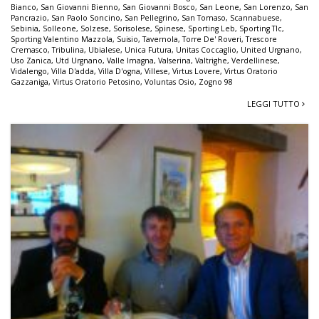
Bianco
,
San Giovanni Bienno
,
San Giovanni Bosco
,
San Leone
,
San Lorenzo
,
San
Pancrazio
,
San Paolo Soncino
,
San Pellegrino
,
San Tomaso
,
Scannabuese
,
Sebinia
,
Solleone
,
Solzese
,
Sorisolese
,
Spinese
,
Sporting Leb
,
Sporting Tlc
,
Sporting Valentino Mazzola
,
Suisio
,
Tavernola
,
Torre De' Roveri
,
Trescore
Cremasco
,
Tribulina
,
Ubialese
,
Unica Futura
,
Unitas Coccaglio
,
United Urgnano
,
Uso Zanica
,
Utd Urgnano
,
Valle Imagna
,
Valserina
,
Valtrighe
,
Verdellinese
,
Vidalengo
,
Villa D'adda
,
Villa D'ogna
,
Villese
,
Virtus Lovere
,
Virtus Oratorio
Gazzaniga
,
Virtus Oratorio Petosino
,
Voluntas Osio
,
Zogno 98
LEGGI TUTTO