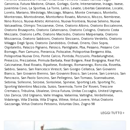
Canonica
,
Futura Madone
,
Ghiaie
,
Gorlago
,
Gorle
,
Interseriatese
,
Inzago
,
Issese
,
Juventina Covo
,
La Sportiva
,
La Torre
,
Lallio
,
Levate
,
Libertas Casiratese
,
Locate
,
Loreto
,
Mariano
,
Medolago
,
Mezzago
,
Misano
,
Monte Cremasco
,
Montello
,
Monterosso
,
Montodinese
,
Montorfano Rovato
,
Monvico
,
Mozzo
,
Nembrese
,
Nino Ronco
,
Nuova Atletic Almenno
,
Nuova Frontiera
,
Nuova Selvino
,
Nuova
Valcavallina
,
Olimpic Trezzanese
,
Ome
,
Oratorio Albino
,
Oratorio Boccaleone
,
Oratorio Brusaporto
,
Oratorio Calvenzano
,
Oratorio Cologno
,
Oratorio Costa
Mezzate
,
Oratorio Leffe
,
Oratorio Maclodio
,
Oratorio Malpensata
,
Oratorio
Mozzanica
,
Oratorio Sabbioni
,
Oratorio Stezzano
,
Oratorio Verdello
,
Oratorio
Villaggio Degli Sposi
,
Oratorio Zandobbio
,
Ordival
,
Oriens
,
Osio Sopra
,
Ospitaletto
,
Palazzo Pignano
,
Palosco
,
Pantigliate
,
Pba
,
Pessano
,
Pessano Con
Bornago
,
Pian Camuno
,
Pieranica
,
Poliscalve
,
Polisportiva Bergamo Alta
,
Polisportiva Nuova Orio
,
Ponte Calcio
,
Pontida
,
Pozzuolo
,
Pradalunghese
,
Presezzo
,
Prezzatese
,
Primula Barbata
,
Real Bolgare
,
Real Borgogna
,
Real Pol.
Calcinatese
,
Real Rovato
,
Ripaltese
,
Rodengo
,
Romanengo
,
Roncola
,
Rovetta
,
Sabbio
,
Saiano
,
San Francesco Virescit
,
San Giorgio Cellatica
,
San Giovanni
Bianco
,
San Giovanni Bienno
,
San Giovanni Bosco
,
San Leone
,
San Lorenzo
,
San
Pancrazio
,
San Paolo Soncino
,
San Pellegrino
,
San Tomaso
,
Scannabuese
,
Sebinia
,
Solleone
,
Solzese
,
Sorisolese
,
Spinese
,
Sporting Leb
,
Sporting Tlc
,
Sporting Valentino Mazzola
,
Suisio
,
Tavernola
,
Torre De' Roveri
,
Trescore
Cremasco
,
Tribulina
,
Ubialese
,
Unica Futura
,
Unitas Coccaglio
,
United Urgnano
,
Uso Zanica
,
Utd Urgnano
,
Valle Imagna
,
Valserina
,
Valtrighe
,
Verdellinese
,
Vidalengo
,
Villa D'adda
,
Villa D'ogna
,
Villese
,
Virtus Lovere
,
Virtus Oratorio
Gazzaniga
,
Virtus Oratorio Petosino
,
Voluntas Osio
,
Zogno 98
LEGGI TUTTO