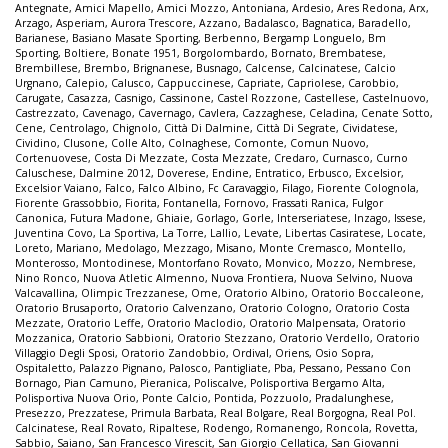
Antegnate
,
Amici Mapello
,
Amici Mozzo
,
Antoniana
,
Ardesio
,
Ares Redona
,
Arx
,
Arzago
,
Asperiam
,
Aurora Trescore
,
Azzano
,
Badalasco
,
Bagnatica
,
Baradello
,
Barianese
,
Basiano Masate Sporting
,
Berbenno
,
Bergamp Longuelo
,
Bm
Sporting
,
Boltiere
,
Bonate 1951
,
Borgolombardo
,
Bornato
,
Brembatese
,
Brembillese
,
Brembo
,
Brignanese
,
Busnago
,
Calcense
,
Calcinatese
,
Calcio
Urgnano
,
Calepio
,
Calusco
,
Cappuccinese
,
Capriate
,
Capriolese
,
Carobbio
,
Carugate
,
Casazza
,
Casnigo
,
Cassinone
,
Castel Rozzone
,
Castellese
,
Castelnuovo
,
Castrezzato
,
Cavenago
,
Cavernago
,
Cavlera
,
Cazzaghese
,
Celadina
,
Cenate Sotto
,
Cene
,
Centrolago
,
Chignolo
,
Città Di Dalmine
,
Città Di Segrate
,
Cividatese
,
Cividino
,
Clusone
,
Colle Alto
,
Colnaghese
,
Comonte
,
Comun Nuovo
,
Cortenuovese
,
Costa Di Mezzate
,
Costa Mezzate
,
Credaro
,
Curnasco
,
Curno
Caluschese
,
Dalmine 2012
,
Doverese
,
Endine
,
Entratico
,
Erbusco
,
Excelsior
,
Excelsior Vaiano
,
Falco
,
Falco Albino
,
Fc Caravaggio
,
Filago
,
Fiorente Colognola
,
Fiorente Grassobbio
,
Fiorita
,
Fontanella
,
Fornovo
,
Frassati Ranica
,
Fulgor
Canonica
,
Futura Madone
,
Ghiaie
,
Gorlago
,
Gorle
,
Interseriatese
,
Inzago
,
Issese
,
Juventina Covo
,
La Sportiva
,
La Torre
,
Lallio
,
Levate
,
Libertas Casiratese
,
Locate
,
Loreto
,
Mariano
,
Medolago
,
Mezzago
,
Misano
,
Monte Cremasco
,
Montello
,
Monterosso
,
Montodinese
,
Montorfano Rovato
,
Monvico
,
Mozzo
,
Nembrese
,
Nino Ronco
,
Nuova Atletic Almenno
,
Nuova Frontiera
,
Nuova Selvino
,
Nuova
Valcavallina
,
Olimpic Trezzanese
,
Ome
,
Oratorio Albino
,
Oratorio Boccaleone
,
Oratorio Brusaporto
,
Oratorio Calvenzano
,
Oratorio Cologno
,
Oratorio Costa
Mezzate
,
Oratorio Leffe
,
Oratorio Maclodio
,
Oratorio Malpensata
,
Oratorio
Mozzanica
,
Oratorio Sabbioni
,
Oratorio Stezzano
,
Oratorio Verdello
,
Oratorio
Villaggio Degli Sposi
,
Oratorio Zandobbio
,
Ordival
,
Oriens
,
Osio Sopra
,
Ospitaletto
,
Palazzo Pignano
,
Palosco
,
Pantigliate
,
Pba
,
Pessano
,
Pessano Con
Bornago
,
Pian Camuno
,
Pieranica
,
Poliscalve
,
Polisportiva Bergamo Alta
,
Polisportiva Nuova Orio
,
Ponte Calcio
,
Pontida
,
Pozzuolo
,
Pradalunghese
,
Presezzo
,
Prezzatese
,
Primula Barbata
,
Real Bolgare
,
Real Borgogna
,
Real Pol.
Calcinatese
,
Real Rovato
,
Ripaltese
,
Rodengo
,
Romanengo
,
Roncola
,
Rovetta
,
Sabbio
,
Saiano
,
San Francesco Virescit
,
San Giorgio Cellatica
,
San Giovanni