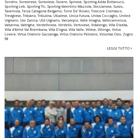
Sondrio
,
Soresinese
,
Sorisolese
,
Sovere
,
Spinese
,
Sporting Adda Bottanuco
,
Sporting Leb
,
Sporting Tlc
,
Sporting Valentino Mazzola
,
Stezzanese
,
Suisio
,
Tavernola
,
Terza Categoria Bergamo
,
Torre De' Roveri
,
Trescore Cremasco
,
Trevigliese
,
Tribiano
,
Tribulina
,
Ubialese
,
Unica Futura
,
Unitas Coccaglio
,
United
Urgnano
,
Uso Zanica
,
Utd Urgnano
,
Valcalepio
,
Valle Imagna
,
Vallecamonica
,
Valserina
,
Valtrighe
,
Verdellinese
,
Verdello
,
Vertovese
,
Vidalengo
,
Villa D'adda
,
Villa d'Almè Val Brembana
,
Villa D'ogna
,
Villa Valle
,
Villese
,
Villongo
,
Virtus
Lovere
,
Virtus Oratorio Gazzaniga
,
Virtus Oratorio Petosino
,
Voluntas Osio
,
Zogno
98
LEGGI TUTTO