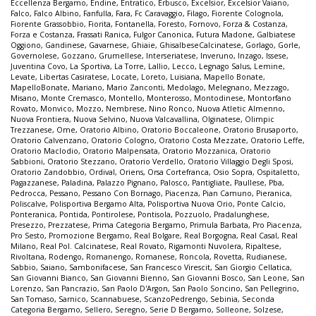
Eccellenza Bergamo
,
Endine
,
Entratico
,
Erbusco
,
Excelsior
,
Excelsior Vaiano
,
Falco
,
Falco Albino
,
Fanfulla
,
Fara
,
Fc Caravaggio
,
Filago
,
Fiorente Colognola
,
Fiorente Grassobbio
,
Fiorita
,
Fontanella
,
Foresto
,
Fornovo
,
Forza & Costanza
,
Forza e Costanza
,
Frassati Ranica
,
Fulgor Canonica
,
Futura Madone
,
Galbiatese
Oggiono
,
Gandinese
,
Gavarnese
,
Ghiaie
,
GhisalbeseCalcinatese
,
Gorlago
,
Gorle
,
Governolese
,
Gozzano
,
Grumellese
,
Interseriatese
,
Inveruno
,
Inzago
,
Issese
,
Juventina Covo
,
La Sportiva
,
La Torre
,
Lallio
,
Lecco
,
Legnago Salus
,
Lemine
,
Levate
,
Libertas Casiratese
,
Locate
,
Loreto
,
Luisiana
,
Mapello Bonate
,
MapelloBonate
,
Mariano
,
Mario Zanconti
,
Medolago
,
Melegnano
,
Mezzago
,
Misano
,
Monte Cremasco
,
Montello
,
Monterosso
,
Montodinese
,
Montorfano
Rovato
,
Monvico
,
Mozzo
,
Nembrese
,
Nino Ronco
,
Nuova Atletic Almenno
,
Nuova Frontiera
,
Nuova Selvino
,
Nuova Valcavallina
,
Olginatese
,
Olimpic
Trezzanese
,
Ome
,
Oratorio Albino
,
Oratorio Boccaleone
,
Oratorio Brusaporto
,
Oratorio Calvenzano
,
Oratorio Cologno
,
Oratorio Costa Mezzate
,
Oratorio Leffe
,
Oratorio Maclodio
,
Oratorio Malpensata
,
Oratorio Mozzanica
,
Oratorio
Sabbioni
,
Oratorio Stezzano
,
Oratorio Verdello
,
Oratorio Villaggio Degli Sposi
,
Oratorio Zandobbio
,
Ordival
,
Oriens
,
Orsa Cortefranca
,
Osio Sopra
,
Ospitaletto
,
Pagazzanese
,
Paladina
,
Palazzo Pignano
,
Palosco
,
Pantigliate
,
Paullese
,
Pba
,
Pedrocca
,
Pessano
,
Pessano Con Bornago
,
Piacenza
,
Pian Camuno
,
Pieranica
,
Poliscalve
,
Polisportiva Bergamo Alta
,
Polisportiva Nuova Orio
,
Ponte Calcio
,
Ponteranica
,
Pontida
,
Pontirolese
,
Pontisola
,
Pozzuolo
,
Pradalunghese
,
Presezzo
,
Prezzatese
,
Prima Categoria Bergamo
,
Primula Barbata
,
Pro Piacenza
,
Pro Sesto
,
Promozione Bergamo
,
Real Bolgare
,
Real Borgogna
,
Real Casal
,
Real
Milano
,
Real Pol. Calcinatese
,
Real Rovato
,
Rigamonti Nuvolera
,
Ripaltese
,
Rivoltana
,
Rodengo
,
Romanengo
,
Romanese
,
Roncola
,
Rovetta
,
Rudianese
,
Sabbio
,
Saiano
,
Sambonifacese
,
San Francesco Virescit
,
San Giorgio Cellatica
,
San Giovanni Bianco
,
San Giovanni Bienno
,
San Giovanni Bosco
,
San Leone
,
San
Lorenzo
,
San Pancrazio
,
San Paolo D'Argon
,
San Paolo Soncino
,
San Pellegrino
,
San Tomaso
,
Sarnico
,
Scannabuese
,
ScanzoPedrengo
,
Sebinia
,
Seconda
Categoria Bergamo
,
Sellero
,
Seregno
,
Serie D Bergamo
,
Solleone
,
Solzese
,