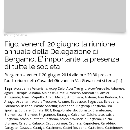
05 Giugno 2014
Figc, venerdì 20 giugno la riunione
annuale della Delegazione di
Bergamo. E’ importante la presenza
di tutte le società
Bergamo – Venerdì 20 giugno 2014 alle ore 20.30 presso
l’auditorium della Casa del Giovane in Via Gavazzeni si terrà […]
Tags:
Accademia Valseriana
,
Acop Zelo
,
Acos Treviglio
,
Acov Verdello
,
Adrarese
,
Agnelli Olimpia
,
Albano
,
Albinese
,
Almè
,
Alzanese
,
Amatori 85
,
Amici
Antegnate
,
Amici Mapello
,
Amici Mozzo
,
Antoniana
,
Ardesio
,
Ares Redona
,
Arx
,
Arzago
,
Asperiam
,
Aurora Trescore
,
Azzano
,
Badalasco
,
Bagnatica
,
Baradello
,
Barianese
,
Basiano Masate Sporting
,
Berbenno
,
Bergamp Longuelo
,
Bm
Sporting
,
Boltiere
,
Bonate 1951
,
Borgolombardo
,
Bornato
,
Brembatese
,
Brembillese
,
Brembo
,
Brignanese
,
Busnago
,
Calcense
,
Calcinatese
,
calcio
Bergamo
,
calcio dilettanti Bergamo
,
calcio provinciale Bergamo
,
Calcio
Urgnano
,
Calepio
,
Calusco
,
Cappuccinese
,
Capriate
,
Capriolese
,
Carobbio
,
Carugate
,
Casazza
,
Casnigo
,
Cassinone
,
Castel Rozzone
,
Castellese
,
Castelnuovo
,