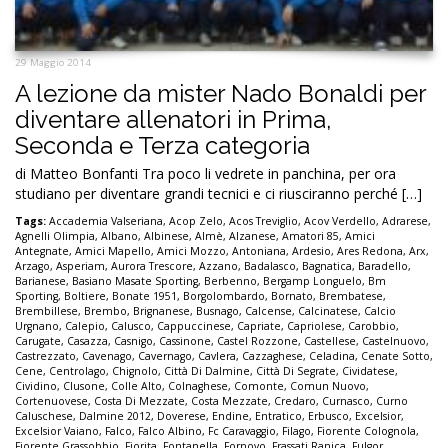
29 Maggio 2014
A lezione da mister Nado Bonaldi per
diventare allenatori in Prima,
Seconda e Terza categoria
di Matteo Bonfanti Tra poco li vedrete in panchina, per ora
studiano per diventare grandi tecnici e ci riusciranno perché […]
Tags:
Accademia Valseriana
,
Acop Zelo
,
Acos Treviglio
,
Acov Verdello
,
Adrarese
,
Agnelli Olimpia
,
Albano
,
Albinese
,
Almè
,
Alzanese
,
Amatori 85
,
Amici
Antegnate
,
Amici Mapello
,
Amici Mozzo
,
Antoniana
,
Ardesio
,
Ares Redona
,
Arx
,
Arzago
,
Asperiam
,
Aurora Trescore
,
Azzano
,
Badalasco
,
Bagnatica
,
Baradello
,
Barianese
,
Basiano Masate Sporting
,
Berbenno
,
Bergamp Longuelo
,
Bm
Sporting
,
Boltiere
,
Bonate 1951
,
Borgolombardo
,
Bornato
,
Brembatese
,
Brembillese
,
Brembo
,
Brignanese
,
Busnago
,
Calcense
,
Calcinatese
,
Calcio
Urgnano
,
Calepio
,
Calusco
,
Cappuccinese
,
Capriate
,
Capriolese
,
Carobbio
,
Carugate
,
Casazza
,
Casnigo
,
Cassinone
,
Castel Rozzone
,
Castellese
,
Castelnuovo
,
Castrezzato
,
Cavenago
,
Cavernago
,
Cavlera
,
Cazzaghese
,
Celadina
,
Cenate Sotto
,
Cene
,
Centrolago
,
Chignolo
,
Città Di Dalmine
,
Città Di Segrate
,
Cividatese
,
Cividino
,
Clusone
,
Colle Alto
,
Colnaghese
,
Comonte
,
Comun Nuovo
,
Cortenuovese
,
Costa Di Mezzate
,
Costa Mezzate
,
Credaro
,
Curnasco
,
Curno
Caluschese
,
Dalmine 2012
,
Doverese
,
Endine
,
Entratico
,
Erbusco
,
Excelsior
,
Excelsior Vaiano
,
Falco
,
Falco Albino
,
Fc Caravaggio
,
Filago
,
Fiorente Colognola
,
Fiorente Grassobbio
,
Fiorita
,
Fontanella
,
Fornovo
,
Frassati Ranica
,
Fulgor