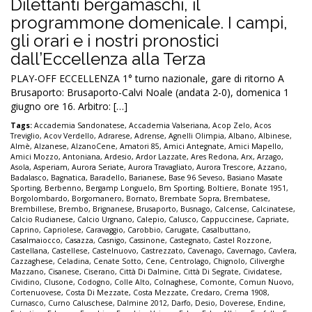
Dilettanti bergamaschi, il
programmone domenicale. I campi,
gli orari e i nostri pronostici
dall’Eccellenza alla Terza
PLAY-OFF ECCELLENZA 1° turno nazionale, gare di ritorno A
Brusaporto: Brusaporto-Calvi Noale (andata 2-0), domenica 1
giugno ore 16. Arbitro: […]
Tags:
Accademia Sandonatese
,
Accademia Valseriana
,
Acop Zelo
,
Acos
Treviglio
,
Acov Verdello
,
Adrarese
,
Adrense
,
Agnelli Olimpia
,
Albano
,
Albinese
,
Almè
,
Alzanese
,
AlzanoCene
,
Amatori 85
,
Amici Antegnate
,
Amici Mapello
,
Amici Mozzo
,
Antoniana
,
Ardesio
,
Ardor Lazzate
,
Ares Redona
,
Arx
,
Arzago
,
Asola
,
Asperiam
,
Aurora Seriate
,
Aurora Travagliato
,
Aurora Trescore
,
Azzano
,
Badalasco
,
Bagnatica
,
Baradello
,
Barianese
,
Base 96 Seveso
,
Basiano Masate
Sporting
,
Berbenno
,
Bergamp Longuelo
,
Bm Sporting
,
Boltiere
,
Bonate 1951
,
Borgolombardo
,
Borgomanero
,
Bornato
,
Brembate Sopra
,
Brembatese
,
Brembillese
,
Brembo
,
Brignanese
,
Brusaporto
,
Busnago
,
Calcense
,
Calcinatese
,
Calcio Rudianese
,
Calcio Urgnano
,
Calepio
,
Calusco
,
Cappuccinese
,
Capriate
,
Caprino
,
Capriolese
,
Caravaggio
,
Carobbio
,
Carugate
,
Casalbuttano
,
Casalmaiocco
,
Casazza
,
Casnigo
,
Cassinone
,
Castegnato
,
Castel Rozzone
,
Castellana
,
Castellese
,
Castelnuovo
,
Castrezzato
,
Cavenago
,
Cavernago
,
Cavlera
,
Cazzaghese
,
Celadina
,
Cenate Sotto
,
Cene
,
Centrolago
,
Chignolo
,
Ciliverghe
Mazzano
,
Cisanese
,
Ciserano
,
Città Di Dalmine
,
Città Di Segrate
,
Cividatese
,
Cividino
,
Clusone
,
Codogno
,
Colle Alto
,
Colnaghese
,
Comonte
,
Comun Nuovo
,
Cortenuovese
,
Costa Di Mezzate
,
Costa Mezzate
,
Credaro
,
Crema 1908
,
Curnasco
,
Curno Caluschese
,
Dalmine 2012
,
Darfo
,
Desio
,
Doverese
,
Endine
,