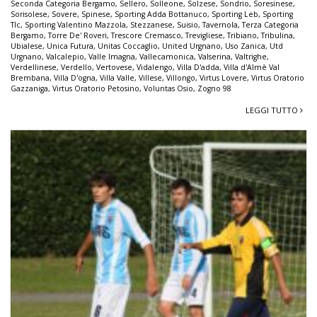
Seconda Categoria Bergamo
,
Sellero
,
Solleone
,
Solzese
,
Sondrio
,
Soresinese
,
Sorisolese
,
Sovere
,
Spinese
,
Sporting Adda Bottanuco
,
Sporting Leb
,
Sporting
Tlc
,
Sporting Valentino Mazzola
,
Stezzanese
,
Suisio
,
Tavernola
,
Terza Categoria
Bergamo
,
Torre De' Roveri
,
Trescore Cremasco
,
Trevigliese
,
Tribiano
,
Tribulina
,
Ubialese
,
Unica Futura
,
Unitas Coccaglio
,
United Urgnano
,
Uso Zanica
,
Utd
Urgnano
,
Valcalepio
,
Valle Imagna
,
Vallecamonica
,
Valserina
,
Valtrighe
,
Verdellinese
,
Verdello
,
Vertovese
,
Vidalengo
,
Villa D'adda
,
Villa d'Almè Val
Brembana
,
Villa D'ogna
,
Villa Valle
,
Villese
,
Villongo
,
Virtus Lovere
,
Virtus Oratorio
Gazzaniga
,
Virtus Oratorio Petosino
,
Voluntas Osio
,
Zogno 98
LEGGI TUTTO