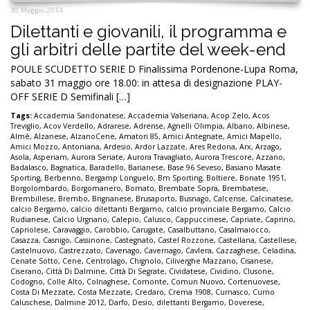
30 Maggio 2014
Dilettanti e giovanili, il programma e
gli arbitri delle partite del week-end
POULE SCUDETTO SERIE D Finalissima Pordenone-Lupa Roma,
sabato 31 maggio ore 18.00: in attesa di designazione PLAY-
OFF SERIE D Semifinali […]
Tags:
Accademia Sandonatese
,
Accademia Valseriana
,
Acop Zelo
,
Acos
Treviglio
,
Acov Verdello
,
Adrarese
,
Adrense
,
Agnelli Olimpia
,
Albano
,
Albinese
,
Almè
,
Alzanese
,
AlzanoCene
,
Amatori 85
,
Amici Antegnate
,
Amici Mapello
,
Amici Mozzo
,
Antoniana
,
Ardesio
,
Ardor Lazzate
,
Ares Redona
,
Arx
,
Arzago
,
Asola
,
Asperiam
,
Aurora Seriate
,
Aurora Travagliato
,
Aurora Trescore
,
Azzano
,
Badalasco
,
Bagnatica
,
Baradello
,
Barianese
,
Base 96 Seveso
,
Basiano Masate
Sporting
,
Berbenno
,
Bergamp Longuelo
,
Bm Sporting
,
Boltiere
,
Bonate 1951
,
Borgolombardo
,
Borgomanero
,
Bornato
,
Brembate Sopra
,
Brembatese
,
Brembillese
,
Brembo
,
Brignanese
,
Brusaporto
,
Busnago
,
Calcense
,
Calcinatese
,
calcio Bergamo
,
calcio dilettanti Bergamo
,
calcio provinciale Bergamo
,
Calcio
Rudianese
,
Calcio Urgnano
,
Calepio
,
Calusco
,
Cappuccinese
,
Capriate
,
Caprino
,
Capriolese
,
Caravaggio
,
Carobbio
,
Carugate
,
Casalbuttano
,
Casalmaiocco
,
Casazza
,
Casnigo
,
Cassinone
,
Castegnato
,
Castel Rozzone
,
Castellana
,
Castellese
,
Castelnuovo
,
Castrezzato
,
Cavenago
,
Cavernago
,
Cavlera
,
Cazzaghese
,
Celadina
,
Cenate Sotto
,
Cene
,
Centrolago
,
Chignolo
,
Ciliverghe Mazzano
,
Cisanese
,
Ciserano
,
Città Di Dalmine
,
Città Di Segrate
,
Cividatese
,
Cividino
,
Clusone
,
Codogno
,
Colle Alto
,
Colnaghese
,
Comonte
,
Comun Nuovo
,
Cortenuovese
,
Costa Di Mezzate
,
Costa Mezzate
,
Credaro
,
Crema 1908
,
Curnasco
,
Curno
Caluschese
,
Dalmine 2012
,
Darfo
,
Desio
,
dilettanti Bergamo
,
Doverese
,