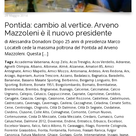
29 Maggio 2014
Pontida: cambio al vertice. Arveno
Mazzoleni è il nuovo presidente
di Alessandra Donadoni Dopo 25 anni di presidenza Marco
Locatelli cede la massima poltrona del Pontida ad Arveno
Mazzoleni. Questa […]
Tags:
Accademia Valseriana
,
Acop Zelo
,
Acos Treviglio
,
Acov Verdello
,
Adrarese
,
Agnelli Olimpia
,
Albano
,
Albinese
,
Almè
,
Alzanese
,
Amatori 85
,
Amici
Antegnate
,
Amici Mapello
,
Amici Mozzo
,
Antoniana
,
Ardesio
,
Ares Redona
,
Arx
,
Arzago
,
Asperiam
,
Aurora Trescore
,
Azzano
,
Badalasco
,
Bagnatica
,
Baradello
,
Barianese
,
Basiano Masate Sporting
,
Berbenno
,
Bergamp Longuelo
,
Bm
Sporting
,
Boltiere
,
Bonate 1951
,
Borgolombardo
,
Bornato
,
Brembatese
,
Brembillese
,
Brembo
,
Brignanese
,
Busnago
,
Calcense
,
Calcinatese
,
Calcio
Urgnano
,
Calepio
,
Calusco
,
Cappuccinese
,
Capriate
,
Capriolese
,
Carobbio
,
Carugate
,
Casazza
,
Casnigo
,
Cassinone
,
Castel Rozzone
,
Castellese
,
Castelnuovo
,
Castrezzato
,
Cavenago
,
Cavernago
,
Cavlera
,
Cazzaghese
,
Celadina
,
Cenate Sotto
,
Cene
,
Centrolago
,
Chignolo
,
Città Di Dalmine
,
Città Di Segrate
,
Cividatese
,
Cividino
,
Clusone
,
Colle Alto
,
Colnaghese
,
Comonte
,
Comun Nuovo
,
Cortenuovese
,
Costa Di Mezzate
,
Costa Mezzate
,
Credaro
,
Curnasco
,
Curno
Caluschese
,
Dalmine 2012
,
Doverese
,
Endine
,
Entratico
,
Erbusco
,
Excelsior
,
Excelsior Vaiano
,
Falco
,
Falco Albino
,
Fc Caravaggio
,
Filago
,
Fiorente Colognola
,
Fiorente Grassobbio
,
Fiorita
,
Fontanella
,
Fornovo
,
Frassati Ranica
,
Fulgor
Canonica
,
Futura Madone
,
Ghiaie
,
Gorlago
,
Gorle
,
Interseriatese
,
Inzago
,
Issese
,