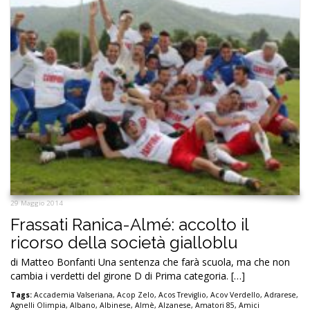
29 Maggio 2014
Frassati Ranica-Almé: accolto il
ricorso della società gialloblu
di Matteo Bonfanti Una sentenza che farà scuola, ma che non
cambia i verdetti del girone D di Prima categoria. […]
Tags:
Accademia Valseriana
,
Acop Zelo
,
Acos Treviglio
,
Acov Verdello
,
Adrarese
,
Agnelli Olimpia
,
Albano
,
Albinese
,
Almè
,
Alzanese
,
Amatori 85
,
Amici