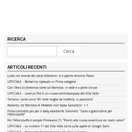
RICERCA
ARTICOLI RECENTI
Lutto nel mondo del calcio dilettanti: si è spento Antonio Pavan
UFFICIALE – Berbenno ripescato in Prima categoria
Con l’Arezzo domenica come col Mantova: in sede e a porte chiuse
UFFICIALE – Lorenzo Poli è un nuovo centrocampista del Villa Valle
Tornano i primi anni ’90 nelle maglie da trasferta: vi piacciono?
Atalanta, col Mantova di Modesto non basta Samardzic: 1-1
Primo contratto pro per il baby esordiente Simonelli: “Gioia e gratitudine per
l’AlbinoLeffe”
Per l’AlbinoLeffe è sempre Primavera (1): “Pronti alla nuova avventura coi nostri valori”
UFFICIALE – La numero 11 del Villa Valle torna sulle spalle di Giorgio Siani
UFFICIALE – Alessandro Sangiorgi torna alla Real Calepina