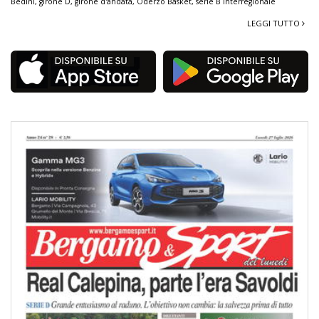
Bedini
,
girone D
,
girone d'andata
,
Oderzo Basket
,
serie B Interregionale
LEGGI TUTTO