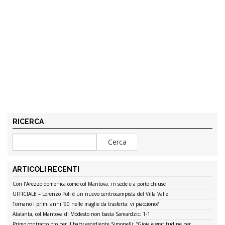
RICERCA
ARTICOLI RECENTI
Con l’Arezzo domenica come col Mantova: in sede e a porte chiuse
UFFICIALE – Lorenzo Poli è un nuovo centrocampista del Villa Valle
Tornano i primi anni ’90 nelle maglie da trasferta: vi piacciono?
Atalanta, col Mantova di Modesto non basta Samardzic: 1-1
Primo contratto pro per il baby esordiente Simonelli: “Gioia e gratitudine per