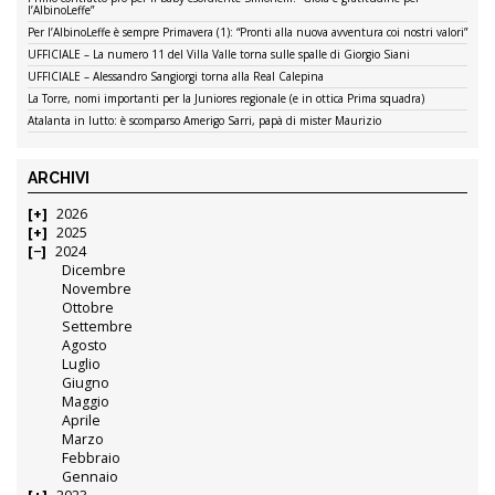
l’AlbinoLeffe”
Per l’AlbinoLeffe è sempre Primavera (1): “Pronti alla nuova avventura coi nostri valori”
UFFICIALE – La numero 11 del Villa Valle torna sulle spalle di Giorgio Siani
UFFICIALE – Alessandro Sangiorgi torna alla Real Calepina
La Torre, nomi importanti per la Juniores regionale (e in ottica Prima squadra)
Atalanta in lutto: è scomparso Amerigo Sarri, papà di mister Maurizio
ARCHIVI
2026
2025
2024
Dicembre
Novembre
Ottobre
Settembre
Agosto
Luglio
Giugno
Maggio
Aprile
Marzo
Febbraio
Gennaio