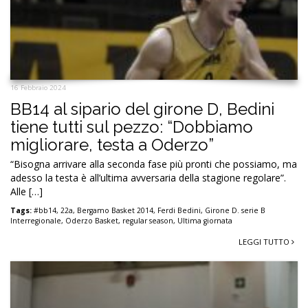
16 Febbraio 2024
BB14 al sipario del girone D, Bedini
tiene tutti sul pezzo: “Dobbiamo
migliorare, testa a Oderzo”
“Bisogna arrivare alla seconda fase più pronti che possiamo, ma
adesso la testa è all’ultima avversaria della stagione regolare”.
Alle […]
Tags:
#bb14
,
22a
,
Bergamo Basket 2014
,
Ferdi Bedini
,
Girone D. serie B
Interregionale
,
Oderzo Basket
,
regular season
,
Ultima giornata
LEGGI TUTTO