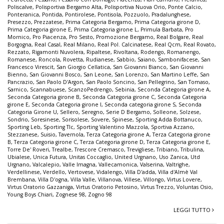
Poliscalve
,
Polisportiva Bergamo Alta
,
Polisportiva Nuova Orio
,
Ponte Calcio
,
Ponteranica
,
Pontida
,
Pontirolese
,
Pontisola
,
Pozzuolo
,
Pradalunghese
,
Presezzo
,
Prezzatese
,
Prima Categoria Bergamo
,
Prima Categoria girone D
,
Prima Categoria girone E
,
Prima Categoria girone L
,
Primula Barbata
,
Pro
Mornico
,
Pro Piacenza
,
Pro Sesto
,
Promozione Bergamo
,
Real Bolgare
,
Real
Borgogna
,
Real Casal
,
Real Milano
,
Real Pol. Calcinatese
,
Real Qcm
,
Real Rovato
,
Rezzato
,
Rigamonti Nuvolera
,
Ripaltese
,
Rivoltana
,
Rodengo
,
Romanengo
,
Romanese
,
Roncola
,
Rovetta
,
Rudianese
,
Sabbio
,
Saiano
,
Sambonifacese
,
San
Francesco Virescit
,
San Giorgio Cellatica
,
San Giovanni Bianco
,
San Giovanni
Bienno
,
San Giovanni Bosco
,
San Leone
,
San Lorenzo
,
San Martino Leffe
,
San
Pancrazio
,
San Paolo D'Argon
,
San Paolo Soncino
,
San Pellegrino
,
San Tomaso
,
Sarnico
,
Scannabuese
,
ScanzoPedrengo
,
Sebinia
,
Seconda Categoria girone A
,
Seconda Categoria girone B
,
Seconda Categoria girone C
,
Seconda Categoria
girone E
,
Seconda Categoria girone I
,
Seconda categoria girone S
,
Seconda
Categoria Girone U
,
Sellero
,
Seregno
,
Serie D Bergamo
,
Solleone
,
Solzese
,
Sondrio
,
Soresinese
,
Sorisolese
,
Sovere
,
Spinese
,
Sporting Adda Bottanuco
,
Sporting Leb
,
Sporting Tlc
,
Sporting Valentino Mazzola
,
Sportiva Azzano
,
Stezzanese
,
Suisio
,
Tavernola
,
Terza Categoria girone A
,
Terza Categoria girone
B
,
Terza Categoria girone C
,
Terza Categoria girone D
,
Terza Categoria girone E
,
Torre De' Roveri
,
Trealbe
,
Trescore Cremasco
,
Trevigliese
,
Tribiano
,
Tribulina
,
Ubialese
,
Unica Futura
,
Unitas Coccaglio
,
United Urgnano
,
Uso Zanica
,
Utd
Urgnano
,
Valcalepio
,
Valle Imagna
,
Vallecamonica
,
Valserina
,
Valtrighe
,
Verdellinese
,
Verdello
,
Vertovese
,
Vidalengo
,
Villa D'adda
,
Villa d'Almè Val
Brembana
,
Villa D'ogna
,
Villa Valle
,
Villanova
,
Villese
,
Villongo
,
Virtus Lovere
,
Virtus Oratorio Gazzaniga
,
Virtus Oratorio Petosino
,
Virtus Trezzo
,
Voluntas Osio
,
Young Boys Chiari
,
Zognese 98
,
Zogno 98
LEGGI TUTTO