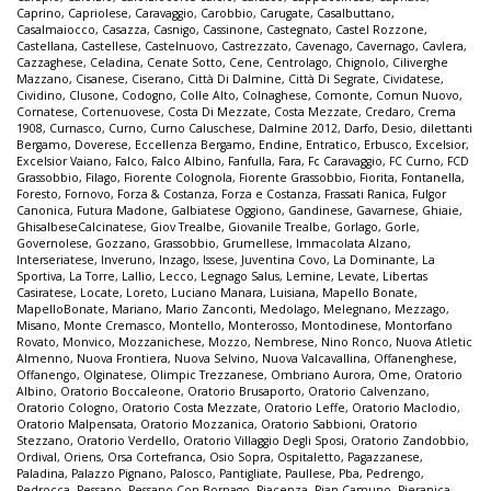
Caprino
,
Capriolese
,
Caravaggio
,
Carobbio
,
Carugate
,
Casalbuttano
,
Casalmaiocco
,
Casazza
,
Casnigo
,
Cassinone
,
Castegnato
,
Castel Rozzone
,
Castellana
,
Castellese
,
Castelnuovo
,
Castrezzato
,
Cavenago
,
Cavernago
,
Cavlera
,
Cazzaghese
,
Celadina
,
Cenate Sotto
,
Cene
,
Centrolago
,
Chignolo
,
Ciliverghe
Mazzano
,
Cisanese
,
Ciserano
,
Città Di Dalmine
,
Città Di Segrate
,
Cividatese
,
Cividino
,
Clusone
,
Codogno
,
Colle Alto
,
Colnaghese
,
Comonte
,
Comun Nuovo
,
Cornatese
,
Cortenuovese
,
Costa Di Mezzate
,
Costa Mezzate
,
Credaro
,
Crema
1908
,
Curnasco
,
Curno
,
Curno Caluschese
,
Dalmine 2012
,
Darfo
,
Desio
,
dilettanti
Bergamo
,
Doverese
,
Eccellenza Bergamo
,
Endine
,
Entratico
,
Erbusco
,
Excelsior
,
Excelsior Vaiano
,
Falco
,
Falco Albino
,
Fanfulla
,
Fara
,
Fc Caravaggio
,
FC Curno
,
FCD
Grassobbio
,
Filago
,
Fiorente Colognola
,
Fiorente Grassobbio
,
Fiorita
,
Fontanella
,
Foresto
,
Fornovo
,
Forza & Costanza
,
Forza e Costanza
,
Frassati Ranica
,
Fulgor
Canonica
,
Futura Madone
,
Galbiatese Oggiono
,
Gandinese
,
Gavarnese
,
Ghiaie
,
GhisalbeseCalcinatese
,
Giov Trealbe
,
Giovanile Trealbe
,
Gorlago
,
Gorle
,
Governolese
,
Gozzano
,
Grassobbio
,
Grumellese
,
Immacolata Alzano
,
Interseriatese
,
Inveruno
,
Inzago
,
Issese
,
Juventina Covo
,
La Dominante
,
La
Sportiva
,
La Torre
,
Lallio
,
Lecco
,
Legnago Salus
,
Lemine
,
Levate
,
Libertas
Casiratese
,
Locate
,
Loreto
,
Luciano Manara
,
Luisiana
,
Mapello Bonate
,
MapelloBonate
,
Mariano
,
Mario Zanconti
,
Medolago
,
Melegnano
,
Mezzago
,
Misano
,
Monte Cremasco
,
Montello
,
Monterosso
,
Montodinese
,
Montorfano
Rovato
,
Monvico
,
Mozzanichese
,
Mozzo
,
Nembrese
,
Nino Ronco
,
Nuova Atletic
Almenno
,
Nuova Frontiera
,
Nuova Selvino
,
Nuova Valcavallina
,
Offanenghese
,
Offanengo
,
Olginatese
,
Olimpic Trezzanese
,
Ombriano Aurora
,
Ome
,
Oratorio
Albino
,
Oratorio Boccaleone
,
Oratorio Brusaporto
,
Oratorio Calvenzano
,
Oratorio Cologno
,
Oratorio Costa Mezzate
,
Oratorio Leffe
,
Oratorio Maclodio
,
Oratorio Malpensata
,
Oratorio Mozzanica
,
Oratorio Sabbioni
,
Oratorio
Stezzano
,
Oratorio Verdello
,
Oratorio Villaggio Degli Sposi
,
Oratorio Zandobbio
,
Ordival
,
Oriens
,
Orsa Cortefranca
,
Osio Sopra
,
Ospitaletto
,
Pagazzanese
,
Paladina
,
Palazzo Pignano
,
Palosco
,
Pantigliate
,
Paullese
,
Pba
,
Pedrengo
,
Pedrocca
,
Pessano
,
Pessano Con Bornago
,
Piacenza
,
Pian Camuno
,
Pieranica
,