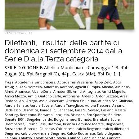
21 Settembre 2014
Dilettanti, i risultati delle partite di
domenica 21 settembre 2014 dalla
Serie D alla Terza categoria
SERIE D GIRONE B Atletico Montichiari – Caravaggio 1-3: 4’pt
Zagari (C), 8’pt Brognoli (C), 44’pt Casca (AM), 3’st Del […]
Tags:
Accademia Sandonatese
,
Accademia Valseriana
,
Acop Zelo
,
Acos
Treviglio
,
Acov Verdello
,
Adrarese
,
Adrense
,
Agnelli Olimpia
,
Albano
,
Albinese
,
Almè
,
Alzanese
,
AlzanoCene
,
Amatori 85
,
Amici Antegnate
,
Amici Mapello
,
Amici Mozzo
,
Amici Oratorio Leffe
,
Antoniana
,
Ardesio
,
Ardor Lazzate
,
Ares
Redona
,
Arx
,
Arzago
,
Asola
,
Asperiam
,
Atletico Chiuduno
,
Atletico San Giuliano
,
Aurora Seriate
,
Aurora Sovere
,
Aurora Travagliato
,
Aurora Trescore
,
Azzano
,
Badalasco
,
Bagnatica
,
Baradello
,
Barianese
,
Base 96 Seveso
,
Basiano Masate
Sporting
,
Berbenno
,
Bergamp Longuelo
,
Biassono
,
Bm Sporting
,
Boltiere
,
Bonate 1951
,
Borgolombardo
,
Borgomanero
,
Bornato
,
Brembate Sopra
,
Brembatese
,
Brembillese
,
Brembo
,
Brianza Cernusco Merate
,
Brignanese
,
Brusaporto
,
Busnago
,
Calcense
,
Calcinatese
,
calcio Bergamo
,
calcio dilettanti
Bergamo
,
calcio provinciale Bergamo
,
Calcio Rudianese
,
Calcio Urgnano
,
Calepio
,
Calolzio
,
Calolziocorte calcio
,
Calusco
,
Cappuccinese
,
Capriate
,