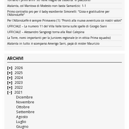
Tornano i primi anni ’90 nelle maglie da trasferta: vi piacciono?
Atalanta, col Mantova di Modesto non basta Samardzic: 1-1
Primo contratto pro per il baby esordiente Simonelli: “Gioia e gratitudine per
l’AlbinoLeffe”
Per l’AlbinoLeffe è sempre Primavera (1): “Pronti alla nuova avventura coi nostri valori”
UFFICIALE – La numero 11 del Villa Valle torna sulle spalle di Giorgio Siani
UFFICIALE – Alessandro Sangiorgi torna alla Real Calepina
La Torre, nomi importanti per la Juniores regionale (e in ottica Prima squadra)
Atalanta in lutto: è scomparso Amerigo Sarri, papà di mister Maurizio
ARCHIVI
2026
2025
2024
2023
2022
2021
Dicembre
Novembre
Ottobre
Settembre
Agosto
Luglio
Giugno