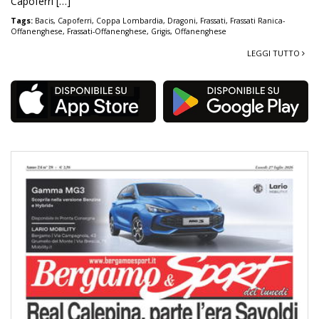
Capoferri […]
Tags:
Bacis
,
Capoferri
,
Coppa Lombardia
,
Dragoni
,
Frassati
,
Frassati Ranica-
Offanenghese
,
Frassati-Offanenghese
,
Grigis
,
Offanenghese
LEGGI TUTTO