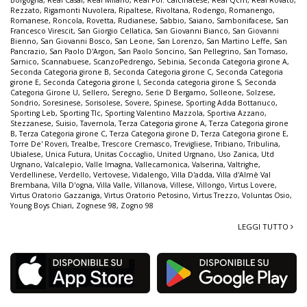
Borgogna
,
Real Casal
,
Real Milano
,
Real Pol. Calcinatese
,
Real Qcm
,
Real Rovato
,
Rezzato
,
Rigamonti Nuvolera
,
Ripaltese
,
Rivoltana
,
Rodengo
,
Romanengo
,
Romanese
,
Roncola
,
Rovetta
,
Rudianese
,
Sabbio
,
Saiano
,
Sambonifacese
,
San
Francesco Virescit
,
San Giorgio Cellatica
,
San Giovanni Bianco
,
San Giovanni
Bienno
,
San Giovanni Bosco
,
San Leone
,
San Lorenzo
,
San Martino Leffe
,
San
Pancrazio
,
San Paolo D'Argon
,
San Paolo Soncino
,
San Pellegrino
,
San Tomaso
,
Sarnico
,
Scannabuese
,
ScanzoPedrengo
,
Sebinia
,
Seconda Categoria girone A
,
Seconda Categoria girone B
,
Seconda Categoria girone C
,
Seconda Categoria
girone E
,
Seconda Categoria girone I
,
Seconda categoria girone S
,
Seconda
Categoria Girone U
,
Sellero
,
Seregno
,
Serie D Bergamo
,
Solleone
,
Solzese
,
Sondrio
,
Soresinese
,
Sorisolese
,
Sovere
,
Spinese
,
Sporting Adda Bottanuco
,
Sporting Leb
,
Sporting Tlc
,
Sporting Valentino Mazzola
,
Sportiva Azzano
,
Stezzanese
,
Suisio
,
Tavernola
,
Terza Categoria girone A
,
Terza Categoria girone
B
,
Terza Categoria girone C
,
Terza Categoria girone D
,
Terza Categoria girone E
,
Torre De' Roveri
,
Trealbe
,
Trescore Cremasco
,
Trevigliese
,
Tribiano
,
Tribulina
,
Ubialese
,
Unica Futura
,
Unitas Coccaglio
,
United Urgnano
,
Uso Zanica
,
Utd
Urgnano
,
Valcalepio
,
Valle Imagna
,
Vallecamonica
,
Valserina
,
Valtrighe
,
Verdellinese
,
Verdello
,
Vertovese
,
Vidalengo
,
Villa D'adda
,
Villa d'Almè Val
Brembana
,
Villa D'ogna
,
Villa Valle
,
Villanova
,
Villese
,
Villongo
,
Virtus Lovere
,
Virtus Oratorio Gazzaniga
,
Virtus Oratorio Petosino
,
Virtus Trezzo
,
Voluntas Osio
,
Young Boys Chiari
,
Zognese 98
,
Zogno 98
LEGGI TUTTO