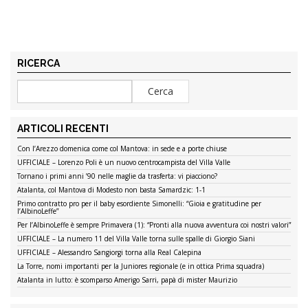
RICERCA
ARTICOLI RECENTI
Con l’Arezzo domenica come col Mantova: in sede e a porte chiuse
UFFICIALE – Lorenzo Poli è un nuovo centrocampista del Villa Valle
Tornano i primi anni ’90 nelle maglie da trasferta: vi piacciono?
Atalanta, col Mantova di Modesto non basta Samardzic: 1-1
Primo contratto pro per il baby esordiente Simonelli: “Gioia e gratitudine per
l’AlbinoLeffe”
Per l’AlbinoLeffe è sempre Primavera (1): “Pronti alla nuova avventura coi nostri valori”
UFFICIALE – La numero 11 del Villa Valle torna sulle spalle di Giorgio Siani
UFFICIALE – Alessandro Sangiorgi torna alla Real Calepina
La Torre, nomi importanti per la Juniores regionale (e in ottica Prima squadra)
Atalanta in lutto: è scomparso Amerigo Sarri, papà di mister Maurizio