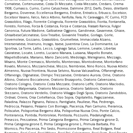
Cornatese
,
Cortenuovese
,
Costa Di Mezzate
,
Costa Mezzate
,
Credaro
,
Crema
1908
,
Curnasco
,
Curno
,
Curno Caluschese
,
Dalmine 2012
,
Darfo
,
Desio
,
dilettanti
Bergamo
,
Doverese
,
Eccellenza Bergamo
,
Endine
,
Entratico
,
Erbusco
,
Excelsior
,
Excelsior Vaiano
,
Falco
,
Falco Albino
,
Fanfulla
,
Fara
,
Fc Caravaggio
,
FC Curno
,
FCD
Grassobbio
,
Filago
,
Fiorente Colognola
,
Fiorente Grassobbio
,
Fiorita
,
Fontanella
,
Foresto
,
Fornovo
,
Forza & Costanza
,
Forza e Costanza
,
Frassati Ranica
,
Fulgor
Canonica
,
Futura Madone
,
Galbiatese Oggiono
,
Gandinese
,
Gavarnese
,
Ghiaie
,
GhisalbeseCalcinatese
,
Giov Trealbe
,
Giovanile Trealbe
,
Gorlago
,
Gorle
,
Governolese
,
Gozzano
,
Grassobbio
,
Grumellese
,
Immacolata Alzano
,
Interseriatese
,
Inveruno
,
Inzago
,
Issese
,
Juventina Covo
,
La Dominante
,
La
Sportiva
,
La Torre
,
Lallio
,
Lecco
,
Legnago Salus
,
Lemine
,
Levate
,
Libertas
Casiratese
,
Locate
,
Loreto
,
Luciano Manara
,
Luisiana
,
Mapello Bonate
,
MapelloBonate
,
Mariano
,
Mario Zanconti
,
Medolago
,
Melegnano
,
Mezzago
,
Misano
,
Monte Cremasco
,
Montello
,
Monterosso
,
Montodinese
,
Montorfano
Rovato
,
Monvico
,
Mozzanichese
,
Mozzo
,
Nembrese
,
Nino Ronco
,
Nuova Atletic
Almenno
,
Nuova Frontiera
,
Nuova Selvino
,
Nuova Valcavallina
,
Offanenghese
,
Offanengo
,
Olginatese
,
Olimpic Trezzanese
,
Ombriano Aurora
,
Ome
,
Oratorio
Albino
,
Oratorio Boccaleone
,
Oratorio Brusaporto
,
Oratorio Calvenzano
,
Oratorio Cologno
,
Oratorio Costa Mezzate
,
Oratorio Leffe
,
Oratorio Maclodio
,
Oratorio Malpensata
,
Oratorio Mozzanica
,
Oratorio Sabbioni
,
Oratorio
Stezzano
,
Oratorio Verdello
,
Oratorio Villaggio Degli Sposi
,
Oratorio Zandobbio
,
Ordival
,
Oriens
,
Orsa Cortefranca
,
Osio Sopra
,
Ospitaletto
,
Pagazzanese
,
Paladina
,
Palazzo Pignano
,
Palosco
,
Pantigliate
,
Paullese
,
Pba
,
Pedrengo
,
Pedrocca
,
Pessano
,
Pessano Con Bornago
,
Piacenza
,
Pian Camuno
,
Pieranica
,
Poliscalve
,
Polisportiva Bergamo Alta
,
Polisportiva Nuova Orio
,
Ponte Calcio
,
Ponteranica
,
Pontida
,
Pontirolese
,
Pontisola
,
Pozzuolo
,
Pradalunghese
,
Presezzo
,
Prezzatese
,
Prima Categoria Bergamo
,
Prima Categoria girone D
,
Prima Categoria girone E
,
Prima Categoria girone L
,
Primula Barbata
,
Pro
Mornico
,
Pro Piacenza
,
Pro Sesto
,
Promozione Bergamo
,
Real Bolgare
,
Real