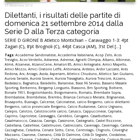
21 Settembre 2014
Dilettanti, i risultati delle partite di
domenica 21 settembre 2014 dalla
Serie D alla Terza categoria
SERIE D GIRONE B Atletico Montichiari – Caravaggio 1-3: 4’pt
Zagari (C), 8’pt Brognoli (C), 44’pt Casca (AM), 3’st Del […]
Tags:
Accademia Sandonatese
,
Accademia Valseriana
,
Acop Zelo
,
Acos
Treviglio
,
Acov Verdello
,
Adrarese
,
Adrense
,
Agnelli Olimpia
,
Albano
,
Albinese
,
Almè
,
Alzanese
,
AlzanoCene
,
Amatori 85
,
Amici Antegnate
,
Amici Mapello
,
Amici Mozzo
,
Amici Oratorio Leffe
,
Antoniana
,
Ardesio
,
Ardor Lazzate
,
Ares
Redona
,
Arx
,
Arzago
,
Asola
,
Asperiam
,
Atletico Chiuduno
,
Atletico San Giuliano
,
Aurora Seriate
,
Aurora Sovere
,
Aurora Travagliato
,
Aurora Trescore
,
Azzano
,
Badalasco
,
Bagnatica
,
Baradello
,
Barianese
,
Base 96 Seveso
,
Basiano Masate
Sporting
,
Berbenno
,
Bergamp Longuelo
,
Biassono
,
Bm Sporting
,
Boltiere
,
Bonate 1951
,
Borgolombardo
,
Borgomanero
,
Bornato
,
Brembate Sopra
,
Brembatese
,
Brembillese
,
Brembo
,
Brianza Cernusco Merate
,
Brignanese
,
Brusaporto
,
Busnago
,
Calcense
,
Calcinatese
,
calcio Bergamo
,
calcio dilettanti
Bergamo
,
calcio provinciale Bergamo
,
Calcio Rudianese
,
Calcio Urgnano
,
Calepio
,
Calolzio
,
Calolziocorte calcio
,
Calusco
,
Cappuccinese
,
Capriate
,
Caprino
,
Capriolese
,
Caravaggio
,
Carobbio
,
Carugate
,
Casalbuttano
,
Casalmaiocco
,
Casazza
,
Casnigo
,
Cassinone
,
Castegnato
,
Castel Rozzone
,
Castellana
,
Castellese
,
Castelnuovo
,
Castrezzato
,
Cavenago
,
Cavernago
,
Cavlera
,
Cazzaghese
,
Celadina
,
Cenate Sotto
,
Cene
,
Centrolago
,
Chignolo
,
Ciliverghe
Mazzano
,
Cisanese
,
Ciserano
,
Città Di Dalmine
,
Città Di Segrate
,
Cividatese
,
Cividino
,
Clusone
,
Codogno
,
Colle Alto
,
Colnaghese
,
Comonte
,
Comun Nuovo
,