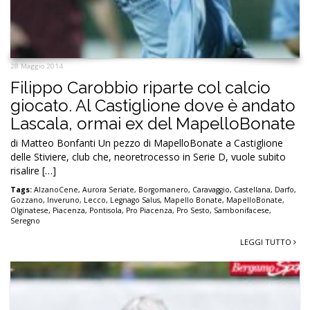
28 Maggio 2014
Filippo Carobbio riparte col calcio
giocato. Al Castiglione dove è andato
Lascala, ormai ex del MapelloBonate
di Matteo Bonfanti Un pezzo di MapelloBonate a Castiglione
delle Stiviere, club che, neoretrocesso in Serie D, vuole subito
risalire […]
Tags:
AlzanoCene
,
Aurora Seriate
,
Borgomanero
,
Caravaggio
,
Castellana
,
Darfo
,
Gozzano
,
Inveruno
,
Lecco
,
Legnago Salus
,
Mapello Bonate
,
MapelloBonate
,
Olginatese
,
Piacenza
,
Pontisola
,
Pro Piacenza
,
Pro Sesto
,
Sambonifacese
,
Seregno
LEGGI TUTTO