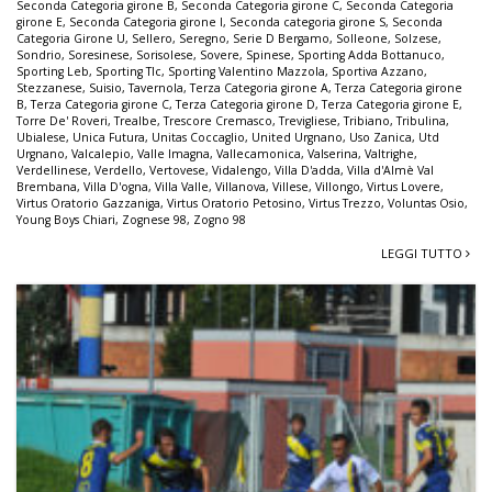
Seconda Categoria girone B
,
Seconda Categoria girone C
,
Seconda Categoria
girone E
,
Seconda Categoria girone I
,
Seconda categoria girone S
,
Seconda
Categoria Girone U
,
Sellero
,
Seregno
,
Serie D Bergamo
,
Solleone
,
Solzese
,
Sondrio
,
Soresinese
,
Sorisolese
,
Sovere
,
Spinese
,
Sporting Adda Bottanuco
,
Sporting Leb
,
Sporting Tlc
,
Sporting Valentino Mazzola
,
Sportiva Azzano
,
Stezzanese
,
Suisio
,
Tavernola
,
Terza Categoria girone A
,
Terza Categoria girone
B
,
Terza Categoria girone C
,
Terza Categoria girone D
,
Terza Categoria girone E
,
Torre De' Roveri
,
Trealbe
,
Trescore Cremasco
,
Trevigliese
,
Tribiano
,
Tribulina
,
Ubialese
,
Unica Futura
,
Unitas Coccaglio
,
United Urgnano
,
Uso Zanica
,
Utd
Urgnano
,
Valcalepio
,
Valle Imagna
,
Vallecamonica
,
Valserina
,
Valtrighe
,
Verdellinese
,
Verdello
,
Vertovese
,
Vidalengo
,
Villa D'adda
,
Villa d'Almè Val
Brembana
,
Villa D'ogna
,
Villa Valle
,
Villanova
,
Villese
,
Villongo
,
Virtus Lovere
,
Virtus Oratorio Gazzaniga
,
Virtus Oratorio Petosino
,
Virtus Trezzo
,
Voluntas Osio
,
Young Boys Chiari
,
Zognese 98
,
Zogno 98
LEGGI TUTTO