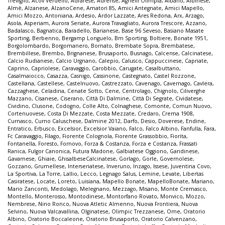
Treviglio
,
Acov Verdello
,
Adrarese
,
Adrense
,
Agnelli Olimpia
,
Albano
,
Albinese
,
Almè
,
Alzanese
,
AlzanoCene
,
Amatori 85
,
Amici Antegnate
,
Amici Mapello
,
Amici Mozzo
,
Antoniana
,
Ardesio
,
Ardor Lazzate
,
Ares Redona
,
Arx
,
Arzago
,
Asola
,
Asperiam
,
Aurora Seriate
,
Aurora Travagliato
,
Aurora Trescore
,
Azzano
,
Badalasco
,
Bagnatica
,
Baradello
,
Barianese
,
Base 96 Seveso
,
Basiano Masate
Sporting
,
Berbenno
,
Bergamp Longuelo
,
Bm Sporting
,
Boltiere
,
Bonate 1951
,
Borgolombardo
,
Borgomanero
,
Bornato
,
Brembate Sopra
,
Brembatese
,
Brembillese
,
Brembo
,
Brignanese
,
Brusaporto
,
Busnago
,
Calcense
,
Calcinatese
,
Calcio Rudianese
,
Calcio Urgnano
,
Calepio
,
Calusco
,
Cappuccinese
,
Capriate
,
Caprino
,
Capriolese
,
Caravaggio
,
Carobbio
,
Carugate
,
Casalbuttano
,
Casalmaiocco
,
Casazza
,
Casnigo
,
Cassinone
,
Castegnato
,
Castel Rozzone
,
Castellana
,
Castellese
,
Castelnuovo
,
Castrezzato
,
Cavenago
,
Cavernago
,
Cavlera
,
Cazzaghese
,
Celadina
,
Cenate Sotto
,
Cene
,
Centrolago
,
Chignolo
,
Ciliverghe
Mazzano
,
Cisanese
,
Ciserano
,
Città Di Dalmine
,
Città Di Segrate
,
Cividatese
,
Cividino
,
Clusone
,
Codogno
,
Colle Alto
,
Colnaghese
,
Comonte
,
Comun Nuovo
,
Cortenuovese
,
Costa Di Mezzate
,
Costa Mezzate
,
Credaro
,
Crema 1908
,
Curnasco
,
Curno Caluschese
,
Dalmine 2012
,
Darfo
,
Desio
,
Doverese
,
Endine
,
Entratico
,
Erbusco
,
Excelsior
,
Excelsior Vaiano
,
Falco
,
Falco Albino
,
Fanfulla
,
Fara
,
Fc Caravaggio
,
Filago
,
Fiorente Colognola
,
Fiorente Grassobbio
,
Fiorita
,
Fontanella
,
Foresto
,
Fornovo
,
Forza & Costanza
,
Forza e Costanza
,
Frassati
Ranica
,
Fulgor Canonica
,
Futura Madone
,
Galbiatese Oggiono
,
Gandinese
,
Gavarnese
,
Ghiaie
,
GhisalbeseCalcinatese
,
Gorlago
,
Gorle
,
Governolese
,
Gozzano
,
Grumellese
,
Interseriatese
,
Inveruno
,
Inzago
,
Issese
,
Juventina Covo
,
La Sportiva
,
La Torre
,
Lallio
,
Lecco
,
Legnago Salus
,
Lemine
,
Levate
,
Libertas
Casiratese
,
Locate
,
Loreto
,
Luisiana
,
Mapello Bonate
,
MapelloBonate
,
Mariano
,
Mario Zanconti
,
Medolago
,
Melegnano
,
Mezzago
,
Misano
,
Monte Cremasco
,
Montello
,
Monterosso
,
Montodinese
,
Montorfano Rovato
,
Monvico
,
Mozzo
,
Nembrese
,
Nino Ronco
,
Nuova Atletic Almenno
,
Nuova Frontiera
,
Nuova
Selvino
,
Nuova Valcavallina
,
Olginatese
,
Olimpic Trezzanese
,
Ome
,
Oratorio
Albino
,
Oratorio Boccaleone
,
Oratorio Brusaporto
,
Oratorio Calvenzano
,