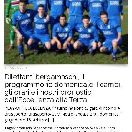
31 Maggio 2014
Dilettanti bergamaschi, il
programmone domenicale. I campi,
gli orari e i nostri pronostici
dall’Eccellenza alla Terza
PLAY-OFF ECCELLENZA 1° turno nazionale, gare di ritorno A
Brusaporto: Brusaporto-Calvi Noale (andata 2-0), domenica 1
giugno ore 16. Arbitro: […]
Tags:
Accademia Sandonatese
,
Accademia Valseriana
,
Acop Zelo
,
Acos