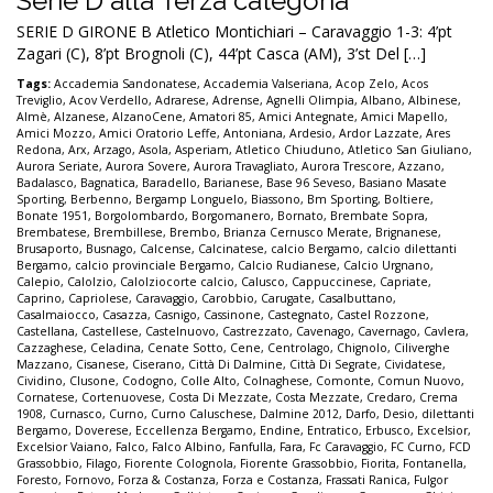
Serie D alla Terza categoria
SERIE D GIRONE B Atletico Montichiari – Caravaggio 1-3: 4’pt
Zagari (C), 8’pt Brognoli (C), 44’pt Casca (AM), 3’st Del […]
Tags:
Accademia Sandonatese
,
Accademia Valseriana
,
Acop Zelo
,
Acos
Treviglio
,
Acov Verdello
,
Adrarese
,
Adrense
,
Agnelli Olimpia
,
Albano
,
Albinese
,
Almè
,
Alzanese
,
AlzanoCene
,
Amatori 85
,
Amici Antegnate
,
Amici Mapello
,
Amici Mozzo
,
Amici Oratorio Leffe
,
Antoniana
,
Ardesio
,
Ardor Lazzate
,
Ares
Redona
,
Arx
,
Arzago
,
Asola
,
Asperiam
,
Atletico Chiuduno
,
Atletico San Giuliano
,
Aurora Seriate
,
Aurora Sovere
,
Aurora Travagliato
,
Aurora Trescore
,
Azzano
,
Badalasco
,
Bagnatica
,
Baradello
,
Barianese
,
Base 96 Seveso
,
Basiano Masate
Sporting
,
Berbenno
,
Bergamp Longuelo
,
Biassono
,
Bm Sporting
,
Boltiere
,
Bonate 1951
,
Borgolombardo
,
Borgomanero
,
Bornato
,
Brembate Sopra
,
Brembatese
,
Brembillese
,
Brembo
,
Brianza Cernusco Merate
,
Brignanese
,
Brusaporto
,
Busnago
,
Calcense
,
Calcinatese
,
calcio Bergamo
,
calcio dilettanti
Bergamo
,
calcio provinciale Bergamo
,
Calcio Rudianese
,
Calcio Urgnano
,
Calepio
,
Calolzio
,
Calolziocorte calcio
,
Calusco
,
Cappuccinese
,
Capriate
,
Caprino
,
Capriolese
,
Caravaggio
,
Carobbio
,
Carugate
,
Casalbuttano
,
Casalmaiocco
,
Casazza
,
Casnigo
,
Cassinone
,
Castegnato
,
Castel Rozzone
,
Castellana
,
Castellese
,
Castelnuovo
,
Castrezzato
,
Cavenago
,
Cavernago
,
Cavlera
,
Cazzaghese
,
Celadina
,
Cenate Sotto
,
Cene
,
Centrolago
,
Chignolo
,
Ciliverghe
Mazzano
,
Cisanese
,
Ciserano
,
Città Di Dalmine
,
Città Di Segrate
,
Cividatese
,
Cividino
,
Clusone
,
Codogno
,
Colle Alto
,
Colnaghese
,
Comonte
,
Comun Nuovo
,
Cornatese
,
Cortenuovese
,
Costa Di Mezzate
,
Costa Mezzate
,
Credaro
,
Crema
1908
,
Curnasco
,
Curno
,
Curno Caluschese
,
Dalmine 2012
,
Darfo
,
Desio
,
dilettanti
Bergamo
,
Doverese
,
Eccellenza Bergamo
,
Endine
,
Entratico
,
Erbusco
,
Excelsior
,
Excelsior Vaiano
,
Falco
,
Falco Albino
,
Fanfulla
,
Fara
,
Fc Caravaggio
,
FC Curno
,
FCD
Grassobbio
,
Filago
,
Fiorente Colognola
,
Fiorente Grassobbio
,
Fiorita
,
Fontanella
,
Foresto
,
Fornovo
,
Forza & Costanza
,
Forza e Costanza
,
Frassati Ranica
,
Fulgor