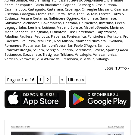
Aurora Seriate
,
Aurora Travagliato
,
Base 96 Seveso
,
Borgomanero
,
Brembate
Sopra
,
Brusaporto
,
Calcio Rudianese
,
Caprino
,
Caravaggio
,
Casalbuttano
,
Casalmaiocco
,
Castegnato
,
Castellana
,
Cavenago
,
Ciliverghe Mazzano
,
Cisanese
,
Ciserano
,
Codogno
,
Crema 1908
,
Darfo
,
Desio
,
Fanfulla
,
Fara
,
Foresto
,
Forza &
Costanza
,
Forza e Costanza
,
Galbiatese Oggiono
,
Gandinese
,
Gavarnese
,
GhisalbeseCalcinatese
,
Governolese
,
Gozzano
,
Grumellese
,
Inveruno
,
Lecco
,
Legnago Salus
,
Lemine
,
Luisiana
,
Mapello Bonate
,
MapelloBonate
,
Mariano
,
Mario Zanconti
,
Melegnano
,
Olginatese
,
Orsa Cortefranca
,
Pagazzanese
,
Paladina
,
Paullese
,
Pedrocca
,
Piacenza
,
Ponteranica
,
Pontirolese
,
Pontisola
,
Pro
Piacenza
,
Pro Sesto
,
Real Casal
,
Real Milano
,
Rigamonti Nuvolera
,
Rivoltana
,
Romanese
,
Rudianese
,
Sambonifacese
,
San Paolo D'Argon
,
Sarnico
,
ScanzoPedrengo
,
Sellero
,
Seregno
,
Sondrio
,
Soresinese
,
Sovere
,
Sporting Adda
Bottanuco
,
Stezzanese
,
Trevigliese
,
Tribiano
,
Valcalepio
,
Vallecamonica
,
Verdello
,
Vertovese
,
Villa d'Almè Val Brembana
,
Villa Valle
,
Villongo
LEGGI TUTTO
Pagina 1 di 16
1
2
...
»
Ultima »