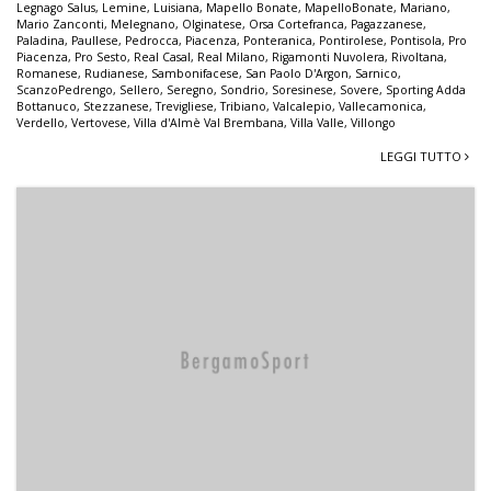
Legnago Salus
,
Lemine
,
Luisiana
,
Mapello Bonate
,
MapelloBonate
,
Mariano
,
Mario Zanconti
,
Melegnano
,
Olginatese
,
Orsa Cortefranca
,
Pagazzanese
,
Paladina
,
Paullese
,
Pedrocca
,
Piacenza
,
Ponteranica
,
Pontirolese
,
Pontisola
,
Pro
Piacenza
,
Pro Sesto
,
Real Casal
,
Real Milano
,
Rigamonti Nuvolera
,
Rivoltana
,
Romanese
,
Rudianese
,
Sambonifacese
,
San Paolo D'Argon
,
Sarnico
,
ScanzoPedrengo
,
Sellero
,
Seregno
,
Sondrio
,
Soresinese
,
Sovere
,
Sporting Adda
Bottanuco
,
Stezzanese
,
Trevigliese
,
Tribiano
,
Valcalepio
,
Vallecamonica
,
Verdello
,
Vertovese
,
Villa d'Almè Val Brembana
,
Villa Valle
,
Villongo
LEGGI TUTTO