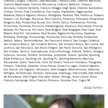
Oratorio Cologno
,
Oratorio Costa Mezzate
,
Oratorio Leffe
,
Oratorio Maclodio
,
Oratorio Malpensata
,
Oratorio Mozzanica
,
Oratorio Sabbioni
,
Oratorio
Stezzano
,
Oratorio Verdello
,
Oratorio Villaggio Degli Sposi
,
Oratorio Zandobbio
,
Ordival
,
Oriens
,
Orsa Cortefranca
,
Osio Sopra
,
Ospitaletto
,
Pagazzanese
,
Paladina
,
Palazzo Pignano
,
Palosco
,
Pantigliate
,
Paullese
,
Pba
,
Pedrocca
,
Pessano
,
Pessano Con Bornago
,
Piacenza
,
Pian Camuno
,
Pieranica
,
Poliscalve
,
Polisportiva
Bergamo Alta
,
Polisportiva Nuova Orio
,
Ponte Calcio
,
Ponteranica
,
Pontida
,
Pontirolese
,
Pontisola
,
Pozzuolo
,
Pradalunghese
,
Presezzo
,
Prezzatese
,
Primula
Barbata
,
Pro Piacenza
,
Pro Sesto
,
Real Bolgare
,
Real Borgogna
,
Real Casal
,
Real
Milano
,
Real Pol. Calcinatese
,
Real Rovato
,
Rigamonti Nuvolera
,
Ripaltese
,
Rivoltana
,
Rodengo
,
Romanengo
,
Romanese
,
Roncola
,
Rovetta
,
Rudianese
,
Sabbio
,
Saiano
,
Sambonifacese
,
San Francesco Virescit
,
San Giorgio Cellatica
,
San Giovanni Bianco
,
San Giovanni Bienno
,
San Giovanni Bosco
,
San Leone
,
San
Lorenzo
,
San Pancrazio
,
San Paolo D'Argon
,
San Paolo Soncino
,
San Pellegrino
,
San Tomaso
,
Sarnico
,
Scannabuese
,
ScanzoPedrengo
,
Sebinia
,
Sellero
,
Seregno
,
Solleone
,
Solzese
,
Sondrio
,
Soresinese
,
Sorisolese
,
Sovere
,
Spinese
,
Sporting
Adda Bottanuco
,
Sporting Leb
,
Sporting Tlc
,
Sporting Valentino Mazzola
,
Stezzanese
,
Suisio
,
Tavernola
,
Torre De' Roveri
,
Trescore Cremasco
,
Trevigliese
,
Tribiano
,
Tribulina
,
Ubialese
,
Unica Futura
,
Unitas Coccaglio
,
United Urgnano
,
Uso Zanica
,
Utd Urgnano
,
Valcalepio
,
Valle Imagna
,
Vallecamonica
,
Valserina
,
Valtrighe
,
Verdellinese
,
Verdello
,
Vertovese
,
Vidalengo
,
Villa D'adda
,
Villa d'Almè
Val Brembana
,
Villa D'ogna
,
Villa Valle
,
Villese
,
Villongo
,
Virtus Lovere
,
Virtus
Oratorio Gazzaniga
,
Virtus Oratorio Petosino
,
Voluntas Osio
,
Zogno 98
LEGGI TUTTO