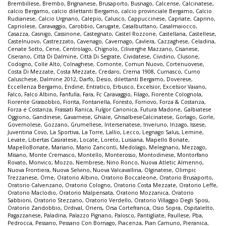
Brembillese
,
Brembo
,
Brignanese
,
Brusaporto
,
Busnago
,
Calcense
,
Calcinatese
,
calcio Bergamo
,
calcio dilettanti Bergamo
,
calcio provinciale Bergamo
,
Calcio
Rudianese
,
Calcio Urgnano
,
Calepio
,
Calusco
,
Cappuccinese
,
Capriate
,
Caprino
,
Capriolese
,
Caravaggio
,
Carobbio
,
Carugate
,
Casalbuttano
,
Casalmaiocco
,
Casazza
,
Casnigo
,
Cassinone
,
Castegnato
,
Castel Rozzone
,
Castellana
,
Castellese
,
Castelnuovo
,
Castrezzato
,
Cavenago
,
Cavernago
,
Cavlera
,
Cazzaghese
,
Celadina
,
Cenate Sotto
,
Cene
,
Centrolago
,
Chignolo
,
Ciliverghe Mazzano
,
Cisanese
,
Ciserano
,
Città Di Dalmine
,
Città Di Segrate
,
Cividatese
,
Cividino
,
Clusone
,
Codogno
,
Colle Alto
,
Colnaghese
,
Comonte
,
Comun Nuovo
,
Cortenuovese
,
Costa Di Mezzate
,
Costa Mezzate
,
Credaro
,
Crema 1908
,
Curnasco
,
Curno
Caluschese
,
Dalmine 2012
,
Darfo
,
Desio
,
dilettanti Bergamo
,
Doverese
,
Eccellenza Bergamo
,
Endine
,
Entratico
,
Erbusco
,
Excelsior
,
Excelsior Vaiano
,
Falco
,
Falco Albino
,
Fanfulla
,
Fara
,
Fc Caravaggio
,
Filago
,
Fiorente Colognola
,
Fiorente Grassobbio
,
Fiorita
,
Fontanella
,
Foresto
,
Fornovo
,
Forza & Costanza
,
Forza e Costanza
,
Frassati Ranica
,
Fulgor Canonica
,
Futura Madone
,
Galbiatese
Oggiono
,
Gandinese
,
Gavarnese
,
Ghiaie
,
GhisalbeseCalcinatese
,
Gorlago
,
Gorle
,
Governolese
,
Gozzano
,
Grumellese
,
Interseriatese
,
Inveruno
,
Inzago
,
Issese
,
Juventina Covo
,
La Sportiva
,
La Torre
,
Lallio
,
Lecco
,
Legnago Salus
,
Lemine
,
Levate
,
Libertas Casiratese
,
Locate
,
Loreto
,
Luisiana
,
Mapello Bonate
,
MapelloBonate
,
Mariano
,
Mario Zanconti
,
Medolago
,
Melegnano
,
Mezzago
,
Misano
,
Monte Cremasco
,
Montello
,
Monterosso
,
Montodinese
,
Montorfano
Rovato
,
Monvico
,
Mozzo
,
Nembrese
,
Nino Ronco
,
Nuova Atletic Almenno
,
Nuova Frontiera
,
Nuova Selvino
,
Nuova Valcavallina
,
Olginatese
,
Olimpic
Trezzanese
,
Ome
,
Oratorio Albino
,
Oratorio Boccaleone
,
Oratorio Brusaporto
,
Oratorio Calvenzano
,
Oratorio Cologno
,
Oratorio Costa Mezzate
,
Oratorio Leffe
,
Oratorio Maclodio
,
Oratorio Malpensata
,
Oratorio Mozzanica
,
Oratorio
Sabbioni
,
Oratorio Stezzano
,
Oratorio Verdello
,
Oratorio Villaggio Degli Sposi
,
Oratorio Zandobbio
,
Ordival
,
Oriens
,
Orsa Cortefranca
,
Osio Sopra
,
Ospitaletto
,
Pagazzanese
,
Paladina
,
Palazzo Pignano
,
Palosco
,
Pantigliate
,
Paullese
,
Pba
,
Pedrocca
,
Pessano
,
Pessano Con Bornago
,
Piacenza
,
Pian Camuno
,
Pieranica
,