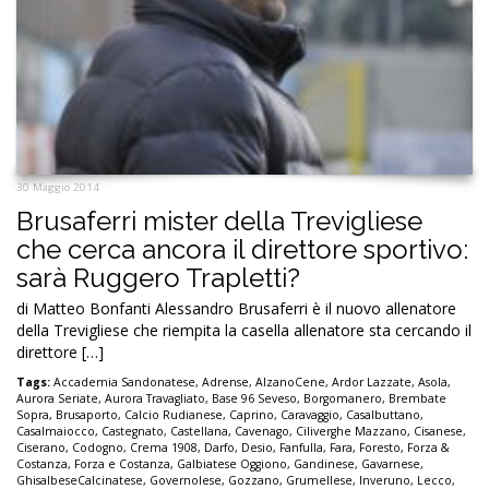
30 Maggio 2014
Brusaferri mister della Trevigliese
che cerca ancora il direttore sportivo:
sarà Ruggero Trapletti?
di Matteo Bonfanti Alessandro Brusaferri è il nuovo allenatore
della Trevigliese che riempita la casella allenatore sta cercando il
direttore […]
Tags:
Accademia Sandonatese
,
Adrense
,
AlzanoCene
,
Ardor Lazzate
,
Asola
,
Aurora Seriate
,
Aurora Travagliato
,
Base 96 Seveso
,
Borgomanero
,
Brembate
Sopra
,
Brusaporto
,
Calcio Rudianese
,
Caprino
,
Caravaggio
,
Casalbuttano
,
Casalmaiocco
,
Castegnato
,
Castellana
,
Cavenago
,
Ciliverghe Mazzano
,
Cisanese
,
Ciserano
,
Codogno
,
Crema 1908
,
Darfo
,
Desio
,
Fanfulla
,
Fara
,
Foresto
,
Forza &
Costanza
,
Forza e Costanza
,
Galbiatese Oggiono
,
Gandinese
,
Gavarnese
,
GhisalbeseCalcinatese
,
Governolese
,
Gozzano
,
Grumellese
,
Inveruno
,
Lecco
,