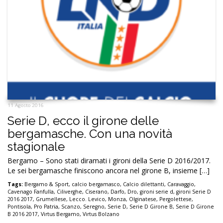
11 Agosto 2016
Serie D, ecco il girone delle
bergamasche. Con una novità
stagionale
Bergamo – Sono stati diramati i gironi della Serie D 2016/2017.
Le sei bergamasche finiscono ancora nel girone B, insieme […]
Tags:
Bergamo & Sport
,
calcio bergamasco
,
Calcio dilettanti
,
Caravaggio
,
Cavenago Fanfulla
,
Ciliverghe
,
Ciserano
,
Darfo
,
Dro
,
gironi serie d
,
gironi Serie D
2016 2017
,
Grumellese
,
Lecco. Levico
,
Monza
,
Olginatese
,
Pergolettese
,
Pontisola
,
Pro Patria
,
Scanzo
,
Seregno
,
Serie D
,
Serie D Girone B
,
Serie D Girone
B 2016 2017
,
Virtus Bergamo
,
Virtus Bolzano