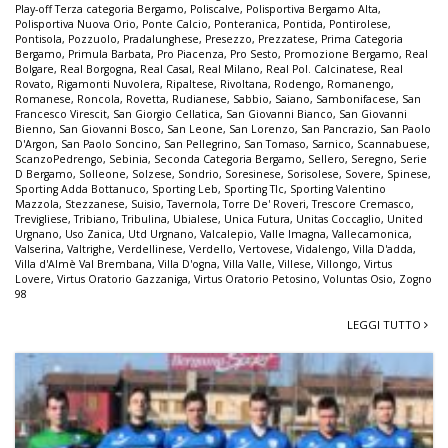
Play-off Terza categoria Bergamo
,
Poliscalve
,
Polisportiva Bergamo Alta
,
Polisportiva Nuova Orio
,
Ponte Calcio
,
Ponteranica
,
Pontida
,
Pontirolese
,
Pontisola
,
Pozzuolo
,
Pradalunghese
,
Presezzo
,
Prezzatese
,
Prima Categoria
Bergamo
,
Primula Barbata
,
Pro Piacenza
,
Pro Sesto
,
Promozione Bergamo
,
Real
Bolgare
,
Real Borgogna
,
Real Casal
,
Real Milano
,
Real Pol. Calcinatese
,
Real
Rovato
,
Rigamonti Nuvolera
,
Ripaltese
,
Rivoltana
,
Rodengo
,
Romanengo
,
Romanese
,
Roncola
,
Rovetta
,
Rudianese
,
Sabbio
,
Saiano
,
Sambonifacese
,
San
Francesco Virescit
,
San Giorgio Cellatica
,
San Giovanni Bianco
,
San Giovanni
Bienno
,
San Giovanni Bosco
,
San Leone
,
San Lorenzo
,
San Pancrazio
,
San Paolo
D'Argon
,
San Paolo Soncino
,
San Pellegrino
,
San Tomaso
,
Sarnico
,
Scannabuese
,
ScanzoPedrengo
,
Sebinia
,
Seconda Categoria Bergamo
,
Sellero
,
Seregno
,
Serie
D Bergamo
,
Solleone
,
Solzese
,
Sondrio
,
Soresinese
,
Sorisolese
,
Sovere
,
Spinese
,
Sporting Adda Bottanuco
,
Sporting Leb
,
Sporting Tlc
,
Sporting Valentino
Mazzola
,
Stezzanese
,
Suisio
,
Tavernola
,
Torre De' Roveri
,
Trescore Cremasco
,
Trevigliese
,
Tribiano
,
Tribulina
,
Ubialese
,
Unica Futura
,
Unitas Coccaglio
,
United
Urgnano
,
Uso Zanica
,
Utd Urgnano
,
Valcalepio
,
Valle Imagna
,
Vallecamonica
,
Valserina
,
Valtrighe
,
Verdellinese
,
Verdello
,
Vertovese
,
Vidalengo
,
Villa D'adda
,
Villa d'Almè Val Brembana
,
Villa D'ogna
,
Villa Valle
,
Villese
,
Villongo
,
Virtus
Lovere
,
Virtus Oratorio Gazzaniga
,
Virtus Oratorio Petosino
,
Voluntas Osio
,
Zogno
98
LEGGI TUTTO