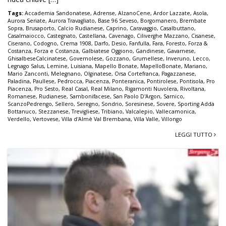
Tags:
Accademia Sandonatese
,
Adrense
,
AlzanoCene
,
Ardor Lazzate
,
Asola
,
Aurora Seriate
,
Aurora Travagliato
,
Base 96 Seveso
,
Borgomanero
,
Brembate
Sopra
,
Brusaporto
,
Calcio Rudianese
,
Caprino
,
Caravaggio
,
Casalbuttano
,
Casalmaiocco
,
Castegnato
,
Castellana
,
Cavenago
,
Ciliverghe Mazzano
,
Cisanese
,
Ciserano
,
Codogno
,
Crema 1908
,
Darfo
,
Desio
,
Fanfulla
,
Fara
,
Foresto
,
Forza &
Costanza
,
Forza e Costanza
,
Galbiatese Oggiono
,
Gandinese
,
Gavarnese
,
GhisalbeseCalcinatese
,
Governolese
,
Gozzano
,
Grumellese
,
Inveruno
,
Lecco
,
Legnago Salus
,
Lemine
,
Luisiana
,
Mapello Bonate
,
MapelloBonate
,
Mariano
,
Mario Zanconti
,
Melegnano
,
Olginatese
,
Orsa Cortefranca
,
Pagazzanese
,
Paladina
,
Paullese
,
Pedrocca
,
Piacenza
,
Ponteranica
,
Pontirolese
,
Pontisola
,
Pro
Piacenza
,
Pro Sesto
,
Real Casal
,
Real Milano
,
Rigamonti Nuvolera
,
Rivoltana
,
Romanese
,
Rudianese
,
Sambonifacese
,
San Paolo D'Argon
,
Sarnico
,
ScanzoPedrengo
,
Sellero
,
Seregno
,
Sondrio
,
Soresinese
,
Sovere
,
Sporting Adda
Bottanuco
,
Stezzanese
,
Trevigliese
,
Tribiano
,
Valcalepio
,
Vallecamonica
,
Verdello
,
Vertovese
,
Villa d'Almè Val Brembana
,
Villa Valle
,
Villongo
LEGGI TUTTO