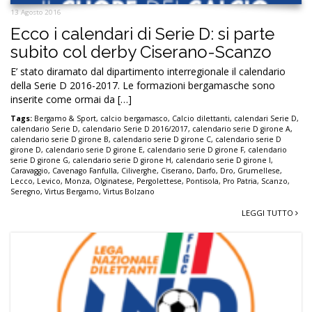
13 Agosto 2016
Ecco i calendari di Serie D: si parte
subito col derby Ciserano-Scanzo
E’ stato diramato dal dipartimento interregionale il calendario
della Serie D 2016-2017. Le formazioni bergamasche sono
inserite come ormai da […]
Tags:
Bergamo & Sport
,
calcio bergamasco
,
Calcio dilettanti
,
calendari Serie D
,
calendario Serie D
,
calendario Serie D 2016/2017
,
calendario serie D girone A
,
calendario serie D girone B
,
calendario serie D girone C
,
calendario serie D
girone D
,
calendario serie D girone E
,
calendario serie D girone F
,
calendario
serie D girone G
,
calendario serie D girone H
,
calendario serie D girone I
,
Caravaggio
,
Cavenago Fanfulla
,
Ciliverghe
,
Ciserano
,
Darfo
,
Dro
,
Grumellese
,
Lecco
,
Levico
,
Monza
,
Olginatese
,
Pergolettese
,
Pontisola
,
Pro Patria
,
Scanzo
,
Seregno
,
Virtus Bergamo
,
Virtus Bolzano
LEGGI TUTTO