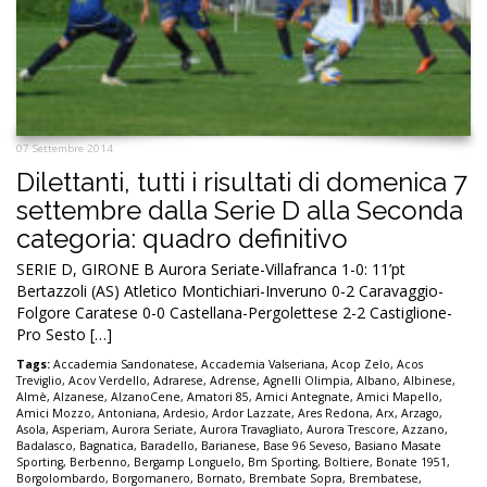
07 Settembre 2014
Dilettanti, tutti i risultati di domenica 7
settembre dalla Serie D alla Seconda
categoria: quadro definitivo
SERIE D, GIRONE B Aurora Seriate-Villafranca 1-0: 11’pt
Bertazzoli (AS) Atletico Montichiari-Inveruno 0-2 Caravaggio-
Folgore Caratese 0-0 Castellana-Pergolettese 2-2 Castiglione-
Pro Sesto […]
Tags:
Accademia Sandonatese
,
Accademia Valseriana
,
Acop Zelo
,
Acos
Treviglio
,
Acov Verdello
,
Adrarese
,
Adrense
,
Agnelli Olimpia
,
Albano
,
Albinese
,
Almè
,
Alzanese
,
AlzanoCene
,
Amatori 85
,
Amici Antegnate
,
Amici Mapello
,
Amici Mozzo
,
Antoniana
,
Ardesio
,
Ardor Lazzate
,
Ares Redona
,
Arx
,
Arzago
,
Asola
,
Asperiam
,
Aurora Seriate
,
Aurora Travagliato
,
Aurora Trescore
,
Azzano
,
Badalasco
,
Bagnatica
,
Baradello
,
Barianese
,
Base 96 Seveso
,
Basiano Masate
Sporting
,
Berbenno
,
Bergamp Longuelo
,
Bm Sporting
,
Boltiere
,
Bonate 1951
,
Borgolombardo
,
Borgomanero
,
Bornato
,
Brembate Sopra
,
Brembatese
,