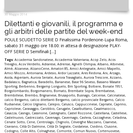
30 Maggio 2014
Dilettanti e giovanili, il programma e
gli arbitri delle partite del week-end
POULE SCUDETTO SERIE D Finalissima Pordenone-Lupa Roma,
sabato 31 maggio ore 18.00: in attesa di designazione PLAY-
OFF SERIE D Semifinali […]
Tags:
Accademia Sandonatese
,
Accademia Valseriana
,
Acop Zelo
,
Acos
Treviglio
,
Acov Verdello
,
Adrarese
,
Adrense
,
Agnelli Olimpia
,
Albano
,
Albinese
,
Almè
,
Alzanese
,
AlzanoCene
,
Amatori 85
,
Amici Antegnate
,
Amici Mapello
,
Amici Mozzo
,
Antoniana
,
Ardesio
,
Ardor Lazzate
,
Ares Redona
,
Arx
,
Arzago
,
Asola
,
Asperiam
,
Aurora Seriate
,
Aurora Travagliato
,
Aurora Trescore
,
Azzano
,
Badalasco
,
Bagnatica
,
Baradello
,
Barianese
,
Base 96 Seveso
,
Basiano Masate
Sporting
,
Berbenno
,
Bergamp Longuelo
,
Bm Sporting
,
Boltiere
,
Bonate 1951
,
Borgolombardo
,
Borgomanero
,
Bornato
,
Brembate Sopra
,
Brembatese
,
Brembillese
,
Brembo
,
Brignanese
,
Brusaporto
,
Busnago
,
Calcense
,
Calcinatese
,
calcio Bergamo
,
calcio dilettanti Bergamo
,
calcio provinciale Bergamo
,
Calcio
Rudianese
,
Calcio Urgnano
,
Calepio
,
Calusco
,
Cappuccinese
,
Capriate
,
Caprino
,
Capriolese
,
Caravaggio
,
Carobbio
,
Carugate
,
Casalbuttano
,
Casalmaiocco
,
Casazza
,
Casnigo
,
Cassinone
,
Castegnato
,
Castel Rozzone
,
Castellana
,
Castellese
,
Castelnuovo
,
Castrezzato
,
Cavenago
,
Cavernago
,
Cavlera
,
Cazzaghese
,
Celadina
,
Cenate Sotto
,
Cene
,
Centrolago
,
Chignolo
,
Ciliverghe Mazzano
,
Cisanese
,
Ciserano
,
Città Di Dalmine
,
Città Di Segrate
,
Cividatese
,
Cividino
,
Clusone
,
Codogno
,
Colle Alto
,
Colnaghese
,
Comonte
,
Comun Nuovo
,
Cortenuovese
,