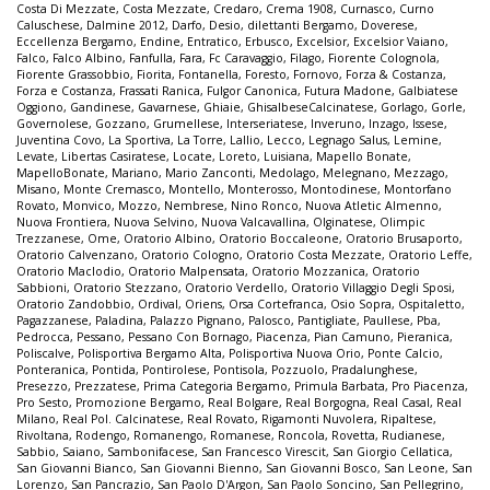
Costa Di Mezzate
,
Costa Mezzate
,
Credaro
,
Crema 1908
,
Curnasco
,
Curno
Caluschese
,
Dalmine 2012
,
Darfo
,
Desio
,
dilettanti Bergamo
,
Doverese
,
Eccellenza Bergamo
,
Endine
,
Entratico
,
Erbusco
,
Excelsior
,
Excelsior Vaiano
,
Falco
,
Falco Albino
,
Fanfulla
,
Fara
,
Fc Caravaggio
,
Filago
,
Fiorente Colognola
,
Fiorente Grassobbio
,
Fiorita
,
Fontanella
,
Foresto
,
Fornovo
,
Forza & Costanza
,
Forza e Costanza
,
Frassati Ranica
,
Fulgor Canonica
,
Futura Madone
,
Galbiatese
Oggiono
,
Gandinese
,
Gavarnese
,
Ghiaie
,
GhisalbeseCalcinatese
,
Gorlago
,
Gorle
,
Governolese
,
Gozzano
,
Grumellese
,
Interseriatese
,
Inveruno
,
Inzago
,
Issese
,
Juventina Covo
,
La Sportiva
,
La Torre
,
Lallio
,
Lecco
,
Legnago Salus
,
Lemine
,
Levate
,
Libertas Casiratese
,
Locate
,
Loreto
,
Luisiana
,
Mapello Bonate
,
MapelloBonate
,
Mariano
,
Mario Zanconti
,
Medolago
,
Melegnano
,
Mezzago
,
Misano
,
Monte Cremasco
,
Montello
,
Monterosso
,
Montodinese
,
Montorfano
Rovato
,
Monvico
,
Mozzo
,
Nembrese
,
Nino Ronco
,
Nuova Atletic Almenno
,
Nuova Frontiera
,
Nuova Selvino
,
Nuova Valcavallina
,
Olginatese
,
Olimpic
Trezzanese
,
Ome
,
Oratorio Albino
,
Oratorio Boccaleone
,
Oratorio Brusaporto
,
Oratorio Calvenzano
,
Oratorio Cologno
,
Oratorio Costa Mezzate
,
Oratorio Leffe
,
Oratorio Maclodio
,
Oratorio Malpensata
,
Oratorio Mozzanica
,
Oratorio
Sabbioni
,
Oratorio Stezzano
,
Oratorio Verdello
,
Oratorio Villaggio Degli Sposi
,
Oratorio Zandobbio
,
Ordival
,
Oriens
,
Orsa Cortefranca
,
Osio Sopra
,
Ospitaletto
,
Pagazzanese
,
Paladina
,
Palazzo Pignano
,
Palosco
,
Pantigliate
,
Paullese
,
Pba
,
Pedrocca
,
Pessano
,
Pessano Con Bornago
,
Piacenza
,
Pian Camuno
,
Pieranica
,
Poliscalve
,
Polisportiva Bergamo Alta
,
Polisportiva Nuova Orio
,
Ponte Calcio
,
Ponteranica
,
Pontida
,
Pontirolese
,
Pontisola
,
Pozzuolo
,
Pradalunghese
,
Presezzo
,
Prezzatese
,
Prima Categoria Bergamo
,
Primula Barbata
,
Pro Piacenza
,
Pro Sesto
,
Promozione Bergamo
,
Real Bolgare
,
Real Borgogna
,
Real Casal
,
Real
Milano
,
Real Pol. Calcinatese
,
Real Rovato
,
Rigamonti Nuvolera
,
Ripaltese
,
Rivoltana
,
Rodengo
,
Romanengo
,
Romanese
,
Roncola
,
Rovetta
,
Rudianese
,
Sabbio
,
Saiano
,
Sambonifacese
,
San Francesco Virescit
,
San Giorgio Cellatica
,
San Giovanni Bianco
,
San Giovanni Bienno
,
San Giovanni Bosco
,
San Leone
,
San
Lorenzo
,
San Pancrazio
,
San Paolo D'Argon
,
San Paolo Soncino
,
San Pellegrino
,