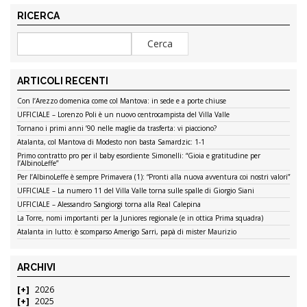
RICERCA
ARTICOLI RECENTI
Con l’Arezzo domenica come col Mantova: in sede e a porte chiuse
UFFICIALE – Lorenzo Poli è un nuovo centrocampista del Villa Valle
Tornano i primi anni ’90 nelle maglie da trasferta: vi piacciono?
Atalanta, col Mantova di Modesto non basta Samardzic: 1-1
Primo contratto pro per il baby esordiente Simonelli: “Gioia e gratitudine per
l’AlbinoLeffe”
Per l’AlbinoLeffe è sempre Primavera (1): “Pronti alla nuova avventura coi nostri valori”
UFFICIALE – La numero 11 del Villa Valle torna sulle spalle di Giorgio Siani
UFFICIALE – Alessandro Sangiorgi torna alla Real Calepina
La Torre, nomi importanti per la Juniores regionale (e in ottica Prima squadra)
Atalanta in lutto: è scomparso Amerigo Sarri, papà di mister Maurizio
ARCHIVI
2026
2025