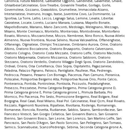
Canonica
,
Futura Madone
,
Galbiatese Oggiono
,
Gandinese
,
Gavarnese
,
Ghiaie
,
GhisalbeseCalcinatese
,
Giov Trealbe
,
Giovanile Trealbe
,
Gorlago
,
Gorle
,
Governolese
,
Gozzano
,
Grassobbio
,
Grumellese
,
Immacolata Alzano
,
Interseriatese
,
Inveruno
,
Inzago
,
Issese
,
Juventina Covo
,
La Dominante
,
La
Sportiva
,
La Torre
,
Lallio
,
Lecco
,
Legnago Salus
,
Lemine
,
Levate
,
Libertas
Casiratese
,
Locate
,
Loreto
,
Luciano Manara
,
Luisiana
,
Mapello Bonate
,
MapelloBonate
,
Mariano
,
Mario Zanconti
,
Medolago
,
Melegnano
,
Mezzago
,
Misano
,
Monte Cremasco
,
Montello
,
Monterosso
,
Montodinese
,
Montorfano
Rovato
,
Monvico
,
Mozzanichese
,
Mozzo
,
Nembrese
,
Nino Ronco
,
Nuova Atletic
Almenno
,
Nuova Frontiera
,
Nuova Selvino
,
Nuova Valcavallina
,
Offanenghese
,
Offanengo
,
Olginatese
,
Olimpic Trezzanese
,
Ombriano Aurora
,
Ome
,
Oratorio
Albino
,
Oratorio Boccaleone
,
Oratorio Brusaporto
,
Oratorio Calvenzano
,
Oratorio Cologno
,
Oratorio Costa Mezzate
,
Oratorio Leffe
,
Oratorio Maclodio
,
Oratorio Malpensata
,
Oratorio Mozzanica
,
Oratorio Sabbioni
,
Oratorio
Stezzano
,
Oratorio Verdello
,
Oratorio Villaggio Degli Sposi
,
Oratorio Zandobbio
,
Ordival
,
Oriens
,
Orsa Cortefranca
,
Osio Sopra
,
Ospitaletto
,
Pagazzanese
,
Paladina
,
Palazzo Pignano
,
Palosco
,
Pantigliate
,
Paullese
,
Pba
,
Pedrengo
,
Pedrocca
,
Pessano
,
Pessano Con Bornago
,
Piacenza
,
Pian Camuno
,
Pieranica
,
Poliscalve
,
Polisportiva Bergamo Alta
,
Polisportiva Nuova Orio
,
Ponte Calcio
,
Ponteranica
,
Pontida
,
Pontirolese
,
Pontisola
,
Pozzuolo
,
Pradalunghese
,
Presezzo
,
Prezzatese
,
Prima Categoria Bergamo
,
Prima Categoria girone D
,
Prima Categoria girone E
,
Prima Categoria girone L
,
Primula Barbata
,
Pro
Mornico
,
Pro Piacenza
,
Pro Sesto
,
Promozione Bergamo
,
Real Bolgare
,
Real
Borgogna
,
Real Casal
,
Real Milano
,
Real Pol. Calcinatese
,
Real Qcm
,
Real Rovato
,
Rezzato
,
Rigamonti Nuvolera
,
Ripaltese
,
Rivoltana
,
Rodengo
,
Romanengo
,
Romanese
,
Roncola
,
Rovetta
,
Rudianese
,
Sabbio
,
Saiano
,
Sambonifacese
,
San
Francesco Virescit
,
San Giorgio Cellatica
,
San Giovanni Bianco
,
San Giovanni
Bienno
,
San Giovanni Bosco
,
San Leone
,
San Lorenzo
,
San Martino Leffe
,
San
Pancrazio
,
San Paolo D'Argon
,
San Paolo Soncino
,
San Pellegrino
,
San Tomaso
,
Sarnico
,
Scannabuese
,
ScanzoPedrengo
,
Sebinia
,
Seconda Categoria girone A
,