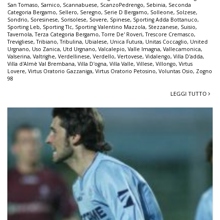
San Tomaso
,
Sarnico
,
Scannabuese
,
ScanzoPedrengo
,
Sebinia
,
Seconda
Categoria Bergamo
,
Sellero
,
Seregno
,
Serie D Bergamo
,
Solleone
,
Solzese
,
Sondrio
,
Soresinese
,
Sorisolese
,
Sovere
,
Spinese
,
Sporting Adda Bottanuco
,
Sporting Leb
,
Sporting Tlc
,
Sporting Valentino Mazzola
,
Stezzanese
,
Suisio
,
Tavernola
,
Terza Categoria Bergamo
,
Torre De' Roveri
,
Trescore Cremasco
,
Trevigliese
,
Tribiano
,
Tribulina
,
Ubialese
,
Unica Futura
,
Unitas Coccaglio
,
United
Urgnano
,
Uso Zanica
,
Utd Urgnano
,
Valcalepio
,
Valle Imagna
,
Vallecamonica
,
Valserina
,
Valtrighe
,
Verdellinese
,
Verdello
,
Vertovese
,
Vidalengo
,
Villa D'adda
,
Villa d'Almè Val Brembana
,
Villa D'ogna
,
Villa Valle
,
Villese
,
Villongo
,
Virtus
Lovere
,
Virtus Oratorio Gazzaniga
,
Virtus Oratorio Petosino
,
Voluntas Osio
,
Zogno
98
LEGGI TUTTO