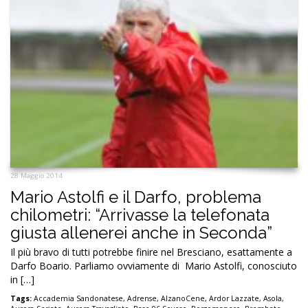
28 Maggio 2014
Mario Astolfi e il Darfo, problema
chilometri: “Arrivasse la telefonata
giusta allenerei anche in Seconda”
Il più bravo di tutti potrebbe finire nel Bresciano, esattamente a
Darfo Boario. Parliamo ovviamente di Mario Astolfi, conosciuto
in […]
Tags:
Accademia Sandonatese
,
Adrense
,
AlzanoCene
,
Ardor Lazzate
,
Asola
,