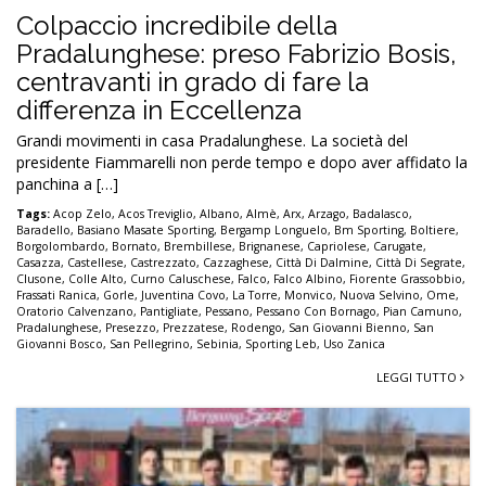
Colpaccio incredibile della
Pradalunghese: preso Fabrizio Bosis,
centravanti in grado di fare la
differenza in Eccellenza
Grandi movimenti in casa Pradalunghese. La società del
presidente Fiammarelli non perde tempo e dopo aver affidato la
panchina a […]
Tags:
Acop Zelo
,
Acos Treviglio
,
Albano
,
Almè
,
Arx
,
Arzago
,
Badalasco
,
Baradello
,
Basiano Masate Sporting
,
Bergamp Longuelo
,
Bm Sporting
,
Boltiere
,
Borgolombardo
,
Bornato
,
Brembillese
,
Brignanese
,
Capriolese
,
Carugate
,
Casazza
,
Castellese
,
Castrezzato
,
Cazzaghese
,
Città Di Dalmine
,
Città Di Segrate
,
Clusone
,
Colle Alto
,
Curno Caluschese
,
Falco
,
Falco Albino
,
Fiorente Grassobbio
,
Frassati Ranica
,
Gorle
,
Juventina Covo
,
La Torre
,
Monvico
,
Nuova Selvino
,
Ome
,
Oratorio Calvenzano
,
Pantigliate
,
Pessano
,
Pessano Con Bornago
,
Pian Camuno
,
Pradalunghese
,
Presezzo
,
Prezzatese
,
Rodengo
,
San Giovanni Bienno
,
San
Giovanni Bosco
,
San Pellegrino
,
Sebinia
,
Sporting Leb
,
Uso Zanica
LEGGI TUTTO