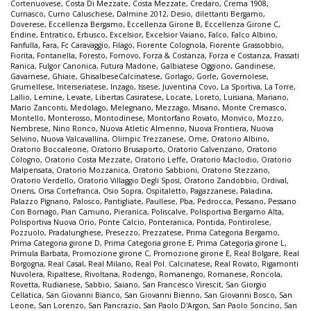
Cortenuovese
,
Costa Di Mezzate
,
Costa Mezzate
,
Credaro
,
Crema 1908
,
Curnasco
,
Curno Caluschese
,
Dalmine 2012
,
Desio
,
dilettanti Bergamo
,
Doverese
,
Eccellenza Bergamo
,
Eccellenza Girone B
,
Eccellenza Girone C
,
Endine
,
Entratico
,
Erbusco
,
Excelsior
,
Excelsior Vaiano
,
Falco
,
Falco Albino
,
Fanfulla
,
Fara
,
Fc Caravaggio
,
Filago
,
Fiorente Colognola
,
Fiorente Grassobbio
,
Fiorita
,
Fontanella
,
Foresto
,
Fornovo
,
Forza & Costanza
,
Forza e Costanza
,
Frassati
Ranica
,
Fulgor Canonica
,
Futura Madone
,
Galbiatese Oggiono
,
Gandinese
,
Gavarnese
,
Ghiaie
,
GhisalbeseCalcinatese
,
Gorlago
,
Gorle
,
Governolese
,
Grumellese
,
Interseriatese
,
Inzago
,
Issese
,
Juventina Covo
,
La Sportiva
,
La Torre
,
Lallio
,
Lemine
,
Levate
,
Libertas Casiratese
,
Locate
,
Loreto
,
Luisiana
,
Mariano
,
Mario Zanconti
,
Medolago
,
Melegnano
,
Mezzago
,
Misano
,
Monte Cremasco
,
Montello
,
Monterosso
,
Montodinese
,
Montorfano Rovato
,
Monvico
,
Mozzo
,
Nembrese
,
Nino Ronco
,
Nuova Atletic Almenno
,
Nuova Frontiera
,
Nuova
Selvino
,
Nuova Valcavallina
,
Olimpic Trezzanese
,
Ome
,
Oratorio Albino
,
Oratorio Boccaleone
,
Oratorio Brusaporto
,
Oratorio Calvenzano
,
Oratorio
Cologno
,
Oratorio Costa Mezzate
,
Oratorio Leffe
,
Oratorio Maclodio
,
Oratorio
Malpensata
,
Oratorio Mozzanica
,
Oratorio Sabbioni
,
Oratorio Stezzano
,
Oratorio Verdello
,
Oratorio Villaggio Degli Sposi
,
Oratorio Zandobbio
,
Ordival
,
Oriens
,
Orsa Cortefranca
,
Osio Sopra
,
Ospitaletto
,
Pagazzanese
,
Paladina
,
Palazzo Pignano
,
Palosco
,
Pantigliate
,
Paullese
,
Pba
,
Pedrocca
,
Pessano
,
Pessano
Con Bornago
,
Pian Camuno
,
Pieranica
,
Poliscalve
,
Polisportiva Bergamo Alta
,
Polisportiva Nuova Orio
,
Ponte Calcio
,
Ponteranica
,
Pontida
,
Pontirolese
,
Pozzuolo
,
Pradalunghese
,
Presezzo
,
Prezzatese
,
Prima Categoria Bergamo
,
Prima Categoria girone D
,
Prima Categoria girone E
,
Prima Categoria girone L
,
Primula Barbata
,
Promozione girone C
,
Promozione girone E
,
Real Bolgare
,
Real
Borgogna
,
Real Casal
,
Real Milano
,
Real Pol. Calcinatese
,
Real Rovato
,
Rigamonti
Nuvolera
,
Ripaltese
,
Rivoltana
,
Rodengo
,
Romanengo
,
Romanese
,
Roncola
,
Rovetta
,
Rudianese
,
Sabbio
,
Saiano
,
San Francesco Virescit
,
San Giorgio
Cellatica
,
San Giovanni Bianco
,
San Giovanni Bienno
,
San Giovanni Bosco
,
San
Leone
,
San Lorenzo
,
San Pancrazio
,
San Paolo D'Argon
,
San Paolo Soncino
,
San