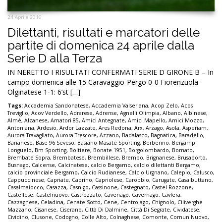
24 Aprile 2016
Dilettanti, risultati e marcatori delle
partite di domenica 24 aprile dalla
Serie D alla Terza
IN NERETTO I RISULTATI CONFERMATI SERIE D GIRONE B – In
campo domenica alle 15 Caravaggio-Pergo 0-0 Fiorenzuola-
Olginatese 1-1: 6’st […]
Tags:
Accademia Sandonatese
,
Accademia Valseriana
,
Acop Zelo
,
Acos
Treviglio
,
Acov Verdello
,
Adrarese
,
Adrense
,
Agnelli Olimpia
,
Albano
,
Albinese
,
Almè
,
Alzanese
,
Amatori 85
,
Amici Antegnate
,
Amici Mapello
,
Amici Mozzo
,
Antoniana
,
Ardesio
,
Ardor Lazzate
,
Ares Redona
,
Arx
,
Arzago
,
Asola
,
Asperiam
,
Aurora Travagliato
,
Aurora Trescore
,
Azzano
,
Badalasco
,
Bagnatica
,
Baradello
,
Barianese
,
Base 96 Seveso
,
Basiano Masate Sporting
,
Berbenno
,
Bergamp
Longuelo
,
Bm Sporting
,
Boltiere
,
Bonate 1951
,
Borgolombardo
,
Bornato
,
Brembate Sopra
,
Brembatese
,
Brembillese
,
Brembo
,
Brignanese
,
Brusaporto
,
Busnago
,
Calcense
,
Calcinatese
,
calcio Bergamo
,
calcio dilettanti Bergamo
,
calcio provinciale Bergamo
,
Calcio Rudianese
,
Calcio Urgnano
,
Calepio
,
Calusco
,
Cappuccinese
,
Capriate
,
Caprino
,
Capriolese
,
Carobbio
,
Carugate
,
Casalbuttano
,
Casalmaiocco
,
Casazza
,
Casnigo
,
Cassinone
,
Castegnato
,
Castel Rozzone
,
Castellese
,
Castelnuovo
,
Castrezzato
,
Cavenago
,
Cavernago
,
Cavlera
,
Cazzaghese
,
Celadina
,
Cenate Sotto
,
Cene
,
Centrolago
,
Chignolo
,
Ciliverghe
Mazzano
,
Cisanese
,
Ciserano
,
Città Di Dalmine
,
Città Di Segrate
,
Cividatese
,
Cividino
,
Clusone
,
Codogno
,
Colle Alto
,
Colnaghese
,
Comonte
,
Comun Nuovo
,