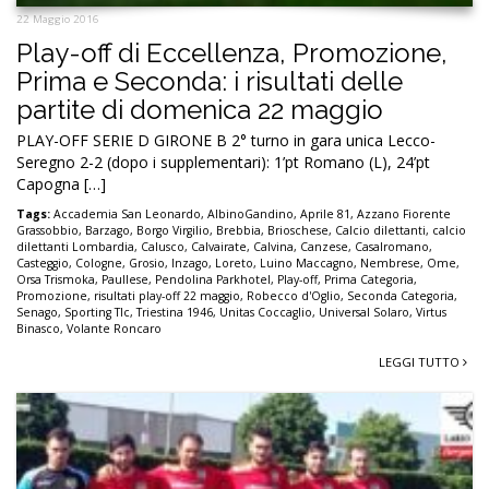
22 Maggio 2016
Play-off di Eccellenza, Promozione,
Prima e Seconda: i risultati delle
partite di domenica 22 maggio
PLAY-OFF SERIE D GIRONE B 2° turno in gara unica Lecco-
Seregno 2-2 (dopo i supplementari): 1’pt Romano (L), 24’pt
Capogna […]
Tags:
Accademia San Leonardo
,
AlbinoGandino
,
Aprile 81
,
Azzano Fiorente
Grassobbio
,
Barzago
,
Borgo Virgilio
,
Brebbia
,
Brioschese
,
Calcio dilettanti
,
calcio
dilettanti Lombardia
,
Calusco
,
Calvairate
,
Calvina
,
Canzese
,
Casalromano
,
Casteggio
,
Cologne
,
Grosio
,
Inzago
,
Loreto
,
Luino Maccagno
,
Nembrese
,
Ome
,
Orsa Trismoka
,
Paullese
,
Pendolina Parkhotel
,
Play-off
,
Prima Categoria
,
Promozione
,
risultati play-off 22 maggio
,
Robecco d'Oglio
,
Seconda Categoria
,
Senago
,
Sporting Tlc
,
Triestina 1946
,
Unitas Coccaglio
,
Universal Solaro
,
Virtus
Binasco
,
Volante Roncaro
LEGGI TUTTO