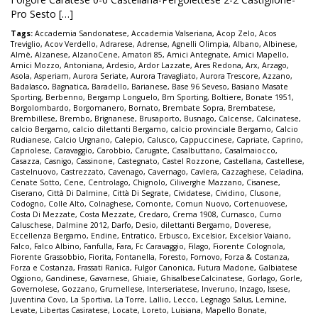
Pro Sesto […]
Tags:
Accademia Sandonatese
,
Accademia Valseriana
,
Acop Zelo
,
Acos
Treviglio
,
Acov Verdello
,
Adrarese
,
Adrense
,
Agnelli Olimpia
,
Albano
,
Albinese
,
Almè
,
Alzanese
,
AlzanoCene
,
Amatori 85
,
Amici Antegnate
,
Amici Mapello
,
Amici Mozzo
,
Antoniana
,
Ardesio
,
Ardor Lazzate
,
Ares Redona
,
Arx
,
Arzago
,
Asola
,
Asperiam
,
Aurora Seriate
,
Aurora Travagliato
,
Aurora Trescore
,
Azzano
,
Badalasco
,
Bagnatica
,
Baradello
,
Barianese
,
Base 96 Seveso
,
Basiano Masate
Sporting
,
Berbenno
,
Bergamp Longuelo
,
Bm Sporting
,
Boltiere
,
Bonate 1951
,
Borgolombardo
,
Borgomanero
,
Bornato
,
Brembate Sopra
,
Brembatese
,
Brembillese
,
Brembo
,
Brignanese
,
Brusaporto
,
Busnago
,
Calcense
,
Calcinatese
,
calcio Bergamo
,
calcio dilettanti Bergamo
,
calcio provinciale Bergamo
,
Calcio
Rudianese
,
Calcio Urgnano
,
Calepio
,
Calusco
,
Cappuccinese
,
Capriate
,
Caprino
,
Capriolese
,
Caravaggio
,
Carobbio
,
Carugate
,
Casalbuttano
,
Casalmaiocco
,
Casazza
,
Casnigo
,
Cassinone
,
Castegnato
,
Castel Rozzone
,
Castellana
,
Castellese
,
Castelnuovo
,
Castrezzato
,
Cavenago
,
Cavernago
,
Cavlera
,
Cazzaghese
,
Celadina
,
Cenate Sotto
,
Cene
,
Centrolago
,
Chignolo
,
Ciliverghe Mazzano
,
Cisanese
,
Ciserano
,
Città Di Dalmine
,
Città Di Segrate
,
Cividatese
,
Cividino
,
Clusone
,
Codogno
,
Colle Alto
,
Colnaghese
,
Comonte
,
Comun Nuovo
,
Cortenuovese
,
Costa Di Mezzate
,
Costa Mezzate
,
Credaro
,
Crema 1908
,
Curnasco
,
Curno
Caluschese
,
Dalmine 2012
,
Darfo
,
Desio
,
dilettanti Bergamo
,
Doverese
,
Eccellenza Bergamo
,
Endine
,
Entratico
,
Erbusco
,
Excelsior
,
Excelsior Vaiano
,
Falco
,
Falco Albino
,
Fanfulla
,
Fara
,
Fc Caravaggio
,
Filago
,
Fiorente Colognola
,
Fiorente Grassobbio
,
Fiorita
,
Fontanella
,
Foresto
,
Fornovo
,
Forza & Costanza
,
Forza e Costanza
,
Frassati Ranica
,
Fulgor Canonica
,
Futura Madone
,
Galbiatese
Oggiono
,
Gandinese
,
Gavarnese
,
Ghiaie
,
GhisalbeseCalcinatese
,
Gorlago
,
Gorle
,
Governolese
,
Gozzano
,
Grumellese
,
Interseriatese
,
Inveruno
,
Inzago
,
Issese
,
Juventina Covo
,
La Sportiva
,
La Torre
,
Lallio
,
Lecco
,
Legnago Salus
,
Lemine
,
Levate
,
Libertas Casiratese
,
Locate
,
Loreto
,
Luisiana
,
Mapello Bonate
,