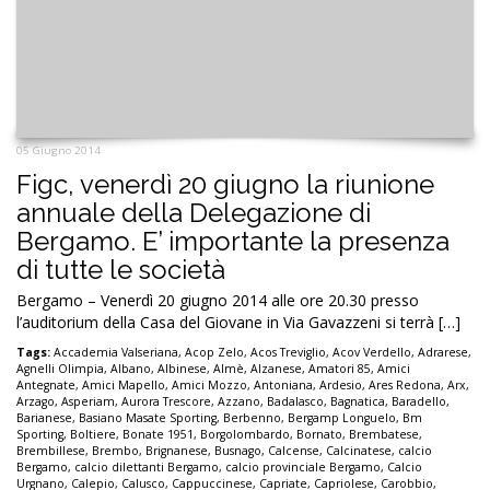
05 Giugno 2014
Figc, venerdì 20 giugno la riunione
annuale della Delegazione di
Bergamo. E’ importante la presenza
di tutte le società
Bergamo – Venerdì 20 giugno 2014 alle ore 20.30 presso
l’auditorium della Casa del Giovane in Via Gavazzeni si terrà […]
Tags:
Accademia Valseriana
,
Acop Zelo
,
Acos Treviglio
,
Acov Verdello
,
Adrarese
,
Agnelli Olimpia
,
Albano
,
Albinese
,
Almè
,
Alzanese
,
Amatori 85
,
Amici
Antegnate
,
Amici Mapello
,
Amici Mozzo
,
Antoniana
,
Ardesio
,
Ares Redona
,
Arx
,
Arzago
,
Asperiam
,
Aurora Trescore
,
Azzano
,
Badalasco
,
Bagnatica
,
Baradello
,
Barianese
,
Basiano Masate Sporting
,
Berbenno
,
Bergamp Longuelo
,
Bm
Sporting
,
Boltiere
,
Bonate 1951
,
Borgolombardo
,
Bornato
,
Brembatese
,
Brembillese
,
Brembo
,
Brignanese
,
Busnago
,
Calcense
,
Calcinatese
,
calcio
Bergamo
,
calcio dilettanti Bergamo
,
calcio provinciale Bergamo
,
Calcio
Urgnano
,
Calepio
,
Calusco
,
Cappuccinese
,
Capriate
,
Capriolese
,
Carobbio
,