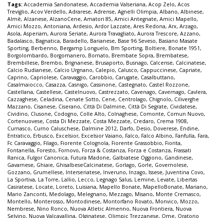
Tags:
Accademia Sandonatese
,
Accademia Valseriana
,
Acop Zelo
,
Acos
Treviglio
,
Acov Verdello
,
Adrarese
,
Adrense
,
Agnelli Olimpia
,
Albano
,
Albinese
,
Almè
,
Alzanese
,
AlzanoCene
,
Amatori 85
,
Amici Antegnate
,
Amici Mapello
,
Amici Mozzo
,
Antoniana
,
Ardesio
,
Ardor Lazzate
,
Ares Redona
,
Arx
,
Arzago
,
Asola
,
Asperiam
,
Aurora Seriate
,
Aurora Travagliato
,
Aurora Trescore
,
Azzano
,
Badalasco
,
Bagnatica
,
Baradello
,
Barianese
,
Base 96 Seveso
,
Basiano Masate
Sporting
,
Berbenno
,
Bergamp Longuelo
,
Bm Sporting
,
Boltiere
,
Bonate 1951
,
Borgolombardo
,
Borgomanero
,
Bornato
,
Brembate Sopra
,
Brembatese
,
Brembillese
,
Brembo
,
Brignanese
,
Brusaporto
,
Busnago
,
Calcense
,
Calcinatese
,
Calcio Rudianese
,
Calcio Urgnano
,
Calepio
,
Calusco
,
Cappuccinese
,
Capriate
,
Caprino
,
Capriolese
,
Caravaggio
,
Carobbio
,
Carugate
,
Casalbuttano
,
Casalmaiocco
,
Casazza
,
Casnigo
,
Cassinone
,
Castegnato
,
Castel Rozzone
,
Castellana
,
Castellese
,
Castelnuovo
,
Castrezzato
,
Cavenago
,
Cavernago
,
Cavlera
,
Cazzaghese
,
Celadina
,
Cenate Sotto
,
Cene
,
Centrolago
,
Chignolo
,
Ciliverghe
Mazzano
,
Cisanese
,
Ciserano
,
Città Di Dalmine
,
Città Di Segrate
,
Cividatese
,
Cividino
,
Clusone
,
Codogno
,
Colle Alto
,
Colnaghese
,
Comonte
,
Comun Nuovo
,
Cortenuovese
,
Costa Di Mezzate
,
Costa Mezzate
,
Credaro
,
Crema 1908
,
Curnasco
,
Curno Caluschese
,
Dalmine 2012
,
Darfo
,
Desio
,
Doverese
,
Endine
,
Entratico
,
Erbusco
,
Excelsior
,
Excelsior Vaiano
,
Falco
,
Falco Albino
,
Fanfulla
,
Fara
,
Fc Caravaggio
,
Filago
,
Fiorente Colognola
,
Fiorente Grassobbio
,
Fiorita
,
Fontanella
,
Foresto
,
Fornovo
,
Forza & Costanza
,
Forza e Costanza
,
Frassati
Ranica
,
Fulgor Canonica
,
Futura Madone
,
Galbiatese Oggiono
,
Gandinese
,
Gavarnese
,
Ghiaie
,
GhisalbeseCalcinatese
,
Gorlago
,
Gorle
,
Governolese
,
Gozzano
,
Grumellese
,
Interseriatese
,
Inveruno
,
Inzago
,
Issese
,
Juventina Covo
,
La Sportiva
,
La Torre
,
Lallio
,
Lecco
,
Legnago Salus
,
Lemine
,
Levate
,
Libertas
Casiratese
,
Locate
,
Loreto
,
Luisiana
,
Mapello Bonate
,
MapelloBonate
,
Mariano
,
Mario Zanconti
,
Medolago
,
Melegnano
,
Mezzago
,
Misano
,
Monte Cremasco
,
Montello
,
Monterosso
,
Montodinese
,
Montorfano Rovato
,
Monvico
,
Mozzo
,
Nembrese
,
Nino Ronco
,
Nuova Atletic Almenno
,
Nuova Frontiera
,
Nuova
Selvino
,
Nuova Valcavallina
,
Olginatese
,
Olimpic Trezzanese
,
Ome
,
Oratorio