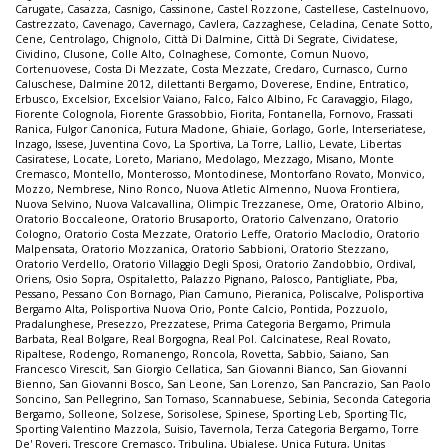
Carugate
,
Casazza
,
Casnigo
,
Cassinone
,
Castel Rozzone
,
Castellese
,
Castelnuovo
,
Castrezzato
,
Cavenago
,
Cavernago
,
Cavlera
,
Cazzaghese
,
Celadina
,
Cenate Sotto
,
Cene
,
Centrolago
,
Chignolo
,
Città Di Dalmine
,
Città Di Segrate
,
Cividatese
,
Cividino
,
Clusone
,
Colle Alto
,
Colnaghese
,
Comonte
,
Comun Nuovo
,
Cortenuovese
,
Costa Di Mezzate
,
Costa Mezzate
,
Credaro
,
Curnasco
,
Curno
Caluschese
,
Dalmine 2012
,
dilettanti Bergamo
,
Doverese
,
Endine
,
Entratico
,
Erbusco
,
Excelsior
,
Excelsior Vaiano
,
Falco
,
Falco Albino
,
Fc Caravaggio
,
Filago
,
Fiorente Colognola
,
Fiorente Grassobbio
,
Fiorita
,
Fontanella
,
Fornovo
,
Frassati
Ranica
,
Fulgor Canonica
,
Futura Madone
,
Ghiaie
,
Gorlago
,
Gorle
,
Interseriatese
,
Inzago
,
Issese
,
Juventina Covo
,
La Sportiva
,
La Torre
,
Lallio
,
Levate
,
Libertas
Casiratese
,
Locate
,
Loreto
,
Mariano
,
Medolago
,
Mezzago
,
Misano
,
Monte
Cremasco
,
Montello
,
Monterosso
,
Montodinese
,
Montorfano Rovato
,
Monvico
,
Mozzo
,
Nembrese
,
Nino Ronco
,
Nuova Atletic Almenno
,
Nuova Frontiera
,
Nuova Selvino
,
Nuova Valcavallina
,
Olimpic Trezzanese
,
Ome
,
Oratorio Albino
,
Oratorio Boccaleone
,
Oratorio Brusaporto
,
Oratorio Calvenzano
,
Oratorio
Cologno
,
Oratorio Costa Mezzate
,
Oratorio Leffe
,
Oratorio Maclodio
,
Oratorio
Malpensata
,
Oratorio Mozzanica
,
Oratorio Sabbioni
,
Oratorio Stezzano
,
Oratorio Verdello
,
Oratorio Villaggio Degli Sposi
,
Oratorio Zandobbio
,
Ordival
,
Oriens
,
Osio Sopra
,
Ospitaletto
,
Palazzo Pignano
,
Palosco
,
Pantigliate
,
Pba
,
Pessano
,
Pessano Con Bornago
,
Pian Camuno
,
Pieranica
,
Poliscalve
,
Polisportiva
Bergamo Alta
,
Polisportiva Nuova Orio
,
Ponte Calcio
,
Pontida
,
Pozzuolo
,
Pradalunghese
,
Presezzo
,
Prezzatese
,
Prima Categoria Bergamo
,
Primula
Barbata
,
Real Bolgare
,
Real Borgogna
,
Real Pol. Calcinatese
,
Real Rovato
,
Ripaltese
,
Rodengo
,
Romanengo
,
Roncola
,
Rovetta
,
Sabbio
,
Saiano
,
San
Francesco Virescit
,
San Giorgio Cellatica
,
San Giovanni Bianco
,
San Giovanni
Bienno
,
San Giovanni Bosco
,
San Leone
,
San Lorenzo
,
San Pancrazio
,
San Paolo
Soncino
,
San Pellegrino
,
San Tomaso
,
Scannabuese
,
Sebinia
,
Seconda Categoria
Bergamo
,
Solleone
,
Solzese
,
Sorisolese
,
Spinese
,
Sporting Leb
,
Sporting Tlc
,
Sporting Valentino Mazzola
,
Suisio
,
Tavernola
,
Terza Categoria Bergamo
,
Torre
De' Roveri
,
Trescore Cremasco
,
Tribulina
,
Ubialese
,
Unica Futura
,
Unitas