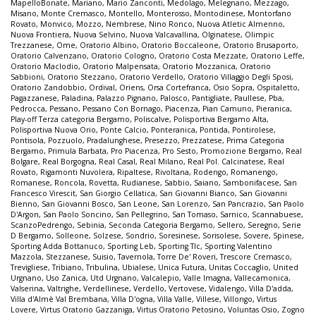
MapelloBonate
,
Mariano
,
Mario Zanconti
,
Medolago
,
Melegnano
,
Mezzago
,
Misano
,
Monte Cremasco
,
Montello
,
Monterosso
,
Montodinese
,
Montorfano
Rovato
,
Monvico
,
Mozzo
,
Nembrese
,
Nino Ronco
,
Nuova Atletic Almenno
,
Nuova Frontiera
,
Nuova Selvino
,
Nuova Valcavallina
,
Olginatese
,
Olimpic
Trezzanese
,
Ome
,
Oratorio Albino
,
Oratorio Boccaleone
,
Oratorio Brusaporto
,
Oratorio Calvenzano
,
Oratorio Cologno
,
Oratorio Costa Mezzate
,
Oratorio Leffe
,
Oratorio Maclodio
,
Oratorio Malpensata
,
Oratorio Mozzanica
,
Oratorio
Sabbioni
,
Oratorio Stezzano
,
Oratorio Verdello
,
Oratorio Villaggio Degli Sposi
,
Oratorio Zandobbio
,
Ordival
,
Oriens
,
Orsa Cortefranca
,
Osio Sopra
,
Ospitaletto
,
Pagazzanese
,
Paladina
,
Palazzo Pignano
,
Palosco
,
Pantigliate
,
Paullese
,
Pba
,
Pedrocca
,
Pessano
,
Pessano Con Bornago
,
Piacenza
,
Pian Camuno
,
Pieranica
,
Play-off Terza categoria Bergamo
,
Poliscalve
,
Polisportiva Bergamo Alta
,
Polisportiva Nuova Orio
,
Ponte Calcio
,
Ponteranica
,
Pontida
,
Pontirolese
,
Pontisola
,
Pozzuolo
,
Pradalunghese
,
Presezzo
,
Prezzatese
,
Prima Categoria
Bergamo
,
Primula Barbata
,
Pro Piacenza
,
Pro Sesto
,
Promozione Bergamo
,
Real
Bolgare
,
Real Borgogna
,
Real Casal
,
Real Milano
,
Real Pol. Calcinatese
,
Real
Rovato
,
Rigamonti Nuvolera
,
Ripaltese
,
Rivoltana
,
Rodengo
,
Romanengo
,
Romanese
,
Roncola
,
Rovetta
,
Rudianese
,
Sabbio
,
Saiano
,
Sambonifacese
,
San
Francesco Virescit
,
San Giorgio Cellatica
,
San Giovanni Bianco
,
San Giovanni
Bienno
,
San Giovanni Bosco
,
San Leone
,
San Lorenzo
,
San Pancrazio
,
San Paolo
D'Argon
,
San Paolo Soncino
,
San Pellegrino
,
San Tomaso
,
Sarnico
,
Scannabuese
,
ScanzoPedrengo
,
Sebinia
,
Seconda Categoria Bergamo
,
Sellero
,
Seregno
,
Serie
D Bergamo
,
Solleone
,
Solzese
,
Sondrio
,
Soresinese
,
Sorisolese
,
Sovere
,
Spinese
,
Sporting Adda Bottanuco
,
Sporting Leb
,
Sporting Tlc
,
Sporting Valentino
Mazzola
,
Stezzanese
,
Suisio
,
Tavernola
,
Torre De' Roveri
,
Trescore Cremasco
,
Trevigliese
,
Tribiano
,
Tribulina
,
Ubialese
,
Unica Futura
,
Unitas Coccaglio
,
United
Urgnano
,
Uso Zanica
,
Utd Urgnano
,
Valcalepio
,
Valle Imagna
,
Vallecamonica
,
Valserina
,
Valtrighe
,
Verdellinese
,
Verdello
,
Vertovese
,
Vidalengo
,
Villa D'adda
,
Villa d'Almè Val Brembana
,
Villa D'ogna
,
Villa Valle
,
Villese
,
Villongo
,
Virtus
Lovere
,
Virtus Oratorio Gazzaniga
,
Virtus Oratorio Petosino
,
Voluntas Osio
,
Zogno