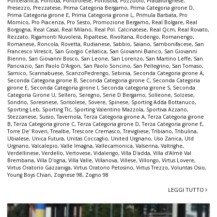
Ponteranica
,
Pontida
,
Pontirolese
,
Pontisola
,
Pozzuolo
,
Pradalunghese
,
Presezzo
,
Prezzatese
,
Prima Categoria Bergamo
,
Prima Categoria girone D
,
Prima Categoria girone E
,
Prima Categoria girone L
,
Primula Barbata
,
Pro
Mornico
,
Pro Piacenza
,
Pro Sesto
,
Promozione Bergamo
,
Real Bolgare
,
Real
Borgogna
,
Real Casal
,
Real Milano
,
Real Pol. Calcinatese
,
Real Qcm
,
Real Rovato
,
Rezzato
,
Rigamonti Nuvolera
,
Ripaltese
,
Rivoltana
,
Rodengo
,
Romanengo
,
Romanese
,
Roncola
,
Rovetta
,
Rudianese
,
Sabbio
,
Saiano
,
Sambonifacese
,
San
Francesco Virescit
,
San Giorgio Cellatica
,
San Giovanni Bianco
,
San Giovanni
Bienno
,
San Giovanni Bosco
,
San Leone
,
San Lorenzo
,
San Martino Leffe
,
San
Pancrazio
,
San Paolo D'Argon
,
San Paolo Soncino
,
San Pellegrino
,
San Tomaso
,
Sarnico
,
Scannabuese
,
ScanzoPedrengo
,
Sebinia
,
Seconda Categoria girone A
,
Seconda Categoria girone B
,
Seconda Categoria girone C
,
Seconda Categoria
girone E
,
Seconda Categoria girone I
,
Seconda categoria girone S
,
Seconda
Categoria Girone U
,
Sellero
,
Seregno
,
Serie D Bergamo
,
Solleone
,
Solzese
,
Sondrio
,
Soresinese
,
Sorisolese
,
Sovere
,
Spinese
,
Sporting Adda Bottanuco
,
Sporting Leb
,
Sporting Tlc
,
Sporting Valentino Mazzola
,
Sportiva Azzano
,
Stezzanese
,
Suisio
,
Tavernola
,
Terza Categoria girone A
,
Terza Categoria girone
B
,
Terza Categoria girone C
,
Terza Categoria girone D
,
Terza Categoria girone E
,
Torre De' Roveri
,
Trealbe
,
Trescore Cremasco
,
Trevigliese
,
Tribiano
,
Tribulina
,
Ubialese
,
Unica Futura
,
Unitas Coccaglio
,
United Urgnano
,
Uso Zanica
,
Utd
Urgnano
,
Valcalepio
,
Valle Imagna
,
Vallecamonica
,
Valserina
,
Valtrighe
,
Verdellinese
,
Verdello
,
Vertovese
,
Vidalengo
,
Villa D'adda
,
Villa d'Almè Val
Brembana
,
Villa D'ogna
,
Villa Valle
,
Villanova
,
Villese
,
Villongo
,
Virtus Lovere
,
Virtus Oratorio Gazzaniga
,
Virtus Oratorio Petosino
,
Virtus Trezzo
,
Voluntas Osio
,
Young Boys Chiari
,
Zognese 98
,
Zogno 98
LEGGI TUTTO