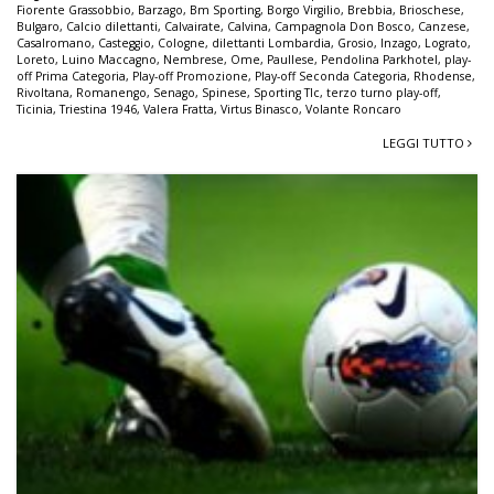
Fiorente Grassobbio
,
Barzago
,
Bm Sporting
,
Borgo Virgilio
,
Brebbia
,
Brioschese
,
Bulgaro
,
Calcio dilettanti
,
Calvairate
,
Calvina
,
Campagnola Don Bosco
,
Canzese
,
Casalromano
,
Casteggio
,
Cologne
,
dilettanti Lombardia
,
Grosio
,
Inzago
,
Lograto
,
Loreto
,
Luino Maccagno
,
Nembrese
,
Ome
,
Paullese
,
Pendolina Parkhotel
,
play-
off Prima Categoria
,
Play-off Promozione
,
Play-off Seconda Categoria
,
Rhodense
,
Rivoltana
,
Romanengo
,
Senago
,
Spinese
,
Sporting Tlc
,
terzo turno play-off
,
Ticinia
,
Triestina 1946
,
Valera Fratta
,
Virtus Binasco
,
Volante Roncaro
LEGGI TUTTO