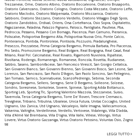
Trezzanese
,
Ome
,
Oratorio Albino
,
Oratorio Boccaleone
,
Oratorio Brusaporto
,
Oratorio Calvenzano
,
Oratorio Cologno
,
Oratorio Costa Mezzate
,
Oratorio Leffe
,
Oratorio Maclodio
,
Oratorio Malpensata
,
Oratorio Mozzanica
,
Oratorio
Sabbioni
,
Oratorio Stezzano
,
Oratorio Verdello
,
Oratorio Villaggio Degli Sposi
,
Oratorio Zandobbio
,
Ordival
,
Oriens
,
Orsa Cortefranca
,
Osio Sopra
,
Ospitaletto
,
Pagazzanese
,
Paladina
,
Palazzo Pignano
,
Palosco
,
Pantigliate
,
Paullese
,
Pba
,
Pedrocca
,
Pessano
,
Pessano Con Bornago
,
Piacenza
,
Pian Camuno
,
Pieranica
,
Poliscalve
,
Polisportiva Bergamo Alta
,
Polisportiva Nuova Orio
,
Ponte Calcio
,
Ponteranica
,
Pontida
,
Pontirolese
,
Pontisola
,
Pozzuolo
,
Pradalunghese
,
Presezzo
,
Prezzatese
,
Prima Categoria Bergamo
,
Primula Barbata
,
Pro Piacenza
,
Pro Sesto
,
Promozione Bergamo
,
Real Bolgare
,
Real Borgogna
,
Real Casal
,
Real
Milano
,
Real Pol. Calcinatese
,
Real Rovato
,
Rigamonti Nuvolera
,
Ripaltese
,
Rivoltana
,
Rodengo
,
Romanengo
,
Romanese
,
Roncola
,
Rovetta
,
Rudianese
,
Sabbio
,
Saiano
,
Sambonifacese
,
San Francesco Virescit
,
San Giorgio Cellatica
,
San Giovanni Bianco
,
San Giovanni Bienno
,
San Giovanni Bosco
,
San Leone
,
San
Lorenzo
,
San Pancrazio
,
San Paolo D'Argon
,
San Paolo Soncino
,
San Pellegrino
,
San Tomaso
,
Sarnico
,
Scannabuese
,
ScanzoPedrengo
,
Sebinia
,
Seconda
Categoria Bergamo
,
Sellero
,
Seregno
,
Serie D Bergamo
,
Solleone
,
Solzese
,
Sondrio
,
Soresinese
,
Sorisolese
,
Sovere
,
Spinese
,
Sporting Adda Bottanuco
,
Sporting Leb
,
Sporting Tlc
,
Sporting Valentino Mazzola
,
Stezzanese
,
Suisio
,
Tavernola
,
Terza Categoria Bergamo
,
Torre De' Roveri
,
Trescore Cremasco
,
Trevigliese
,
Tribiano
,
Tribulina
,
Ubialese
,
Unica Futura
,
Unitas Coccaglio
,
United
Urgnano
,
Uso Zanica
,
Utd Urgnano
,
Valcalepio
,
Valle Imagna
,
Vallecamonica
,
Valserina
,
Valtrighe
,
Verdellinese
,
Verdello
,
Vertovese
,
Vidalengo
,
Villa D'adda
,
Villa d'Almè Val Brembana
,
Villa D'ogna
,
Villa Valle
,
Villese
,
Villongo
,
Virtus
Lovere
,
Virtus Oratorio Gazzaniga
,
Virtus Oratorio Petosino
,
Voluntas Osio
,
Zogno
98
LEGGI TUTTO