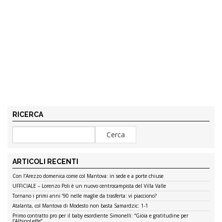
RICERCA
ARTICOLI RECENTI
Con l’Arezzo domenica come col Mantova: in sede e a porte chiuse
UFFICIALE – Lorenzo Poli è un nuovo centrocampista del Villa Valle
Tornano i primi anni ’90 nelle maglie da trasferta: vi piacciono?
Atalanta, col Mantova di Modesto non basta Samardzic: 1-1
Primo contratto pro per il baby esordiente Simonelli: “Gioia e gratitudine per
l’AlbinoLeffe”