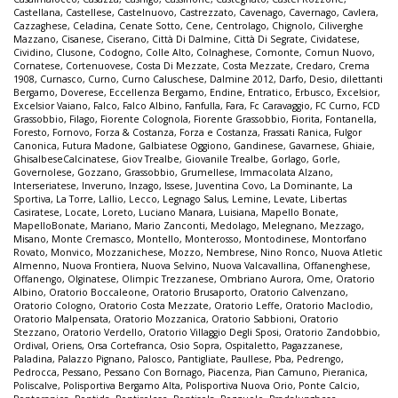
Castellana
,
Castellese
,
Castelnuovo
,
Castrezzato
,
Cavenago
,
Cavernago
,
Cavlera
,
Cazzaghese
,
Celadina
,
Cenate Sotto
,
Cene
,
Centrolago
,
Chignolo
,
Ciliverghe
Mazzano
,
Cisanese
,
Ciserano
,
Città Di Dalmine
,
Città Di Segrate
,
Cividatese
,
Cividino
,
Clusone
,
Codogno
,
Colle Alto
,
Colnaghese
,
Comonte
,
Comun Nuovo
,
Cornatese
,
Cortenuovese
,
Costa Di Mezzate
,
Costa Mezzate
,
Credaro
,
Crema
1908
,
Curnasco
,
Curno
,
Curno Caluschese
,
Dalmine 2012
,
Darfo
,
Desio
,
dilettanti
Bergamo
,
Doverese
,
Eccellenza Bergamo
,
Endine
,
Entratico
,
Erbusco
,
Excelsior
,
Excelsior Vaiano
,
Falco
,
Falco Albino
,
Fanfulla
,
Fara
,
Fc Caravaggio
,
FC Curno
,
FCD
Grassobbio
,
Filago
,
Fiorente Colognola
,
Fiorente Grassobbio
,
Fiorita
,
Fontanella
,
Foresto
,
Fornovo
,
Forza & Costanza
,
Forza e Costanza
,
Frassati Ranica
,
Fulgor
Canonica
,
Futura Madone
,
Galbiatese Oggiono
,
Gandinese
,
Gavarnese
,
Ghiaie
,
GhisalbeseCalcinatese
,
Giov Trealbe
,
Giovanile Trealbe
,
Gorlago
,
Gorle
,
Governolese
,
Gozzano
,
Grassobbio
,
Grumellese
,
Immacolata Alzano
,
Interseriatese
,
Inveruno
,
Inzago
,
Issese
,
Juventina Covo
,
La Dominante
,
La
Sportiva
,
La Torre
,
Lallio
,
Lecco
,
Legnago Salus
,
Lemine
,
Levate
,
Libertas
Casiratese
,
Locate
,
Loreto
,
Luciano Manara
,
Luisiana
,
Mapello Bonate
,
MapelloBonate
,
Mariano
,
Mario Zanconti
,
Medolago
,
Melegnano
,
Mezzago
,
Misano
,
Monte Cremasco
,
Montello
,
Monterosso
,
Montodinese
,
Montorfano
Rovato
,
Monvico
,
Mozzanichese
,
Mozzo
,
Nembrese
,
Nino Ronco
,
Nuova Atletic
Almenno
,
Nuova Frontiera
,
Nuova Selvino
,
Nuova Valcavallina
,
Offanenghese
,
Offanengo
,
Olginatese
,
Olimpic Trezzanese
,
Ombriano Aurora
,
Ome
,
Oratorio
Albino
,
Oratorio Boccaleone
,
Oratorio Brusaporto
,
Oratorio Calvenzano
,
Oratorio Cologno
,
Oratorio Costa Mezzate
,
Oratorio Leffe
,
Oratorio Maclodio
,
Oratorio Malpensata
,
Oratorio Mozzanica
,
Oratorio Sabbioni
,
Oratorio
Stezzano
,
Oratorio Verdello
,
Oratorio Villaggio Degli Sposi
,
Oratorio Zandobbio
,
Ordival
,
Oriens
,
Orsa Cortefranca
,
Osio Sopra
,
Ospitaletto
,
Pagazzanese
,
Paladina
,
Palazzo Pignano
,
Palosco
,
Pantigliate
,
Paullese
,
Pba
,
Pedrengo
,
Pedrocca
,
Pessano
,
Pessano Con Bornago
,
Piacenza
,
Pian Camuno
,
Pieranica
,
Poliscalve
,
Polisportiva Bergamo Alta
,
Polisportiva Nuova Orio
,
Ponte Calcio
,