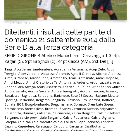
21 Settembre 2014
Dilettanti, i risultati delle partite di
domenica 21 settembre 2014 dalla
Serie D alla Terza categoria
SERIE D GIRONE B Atletico Montichiari – Caravaggio 1-3: 4’pt
Zagari (C), 8’pt Brognoli (C), 44’pt Casca (AM), 3’st Del […]
Tags:
Accademia Sandonatese
,
Accademia Valseriana
,
Acop Zelo
,
Acos
Treviglio
,
Acov Verdello
,
Adrarese
,
Adrense
,
Agnelli Olimpia
,
Albano
,
Albinese
,
Almè
,
Alzanese
,
AlzanoCene
,
Amatori 85
,
Amici Antegnate
,
Amici Mapello
,
Amici Mozzo
,
Amici Oratorio Leffe
,
Antoniana
,
Ardesio
,
Ardor Lazzate
,
Ares
Redona
,
Arx
,
Arzago
,
Asola
,
Asperiam
,
Atletico Chiuduno
,
Atletico San Giuliano
,
Aurora Seriate
,
Aurora Sovere
,
Aurora Travagliato
,
Aurora Trescore
,
Azzano
,
Badalasco
,
Bagnatica
,
Baradello
,
Barianese
,
Base 96 Seveso
,
Basiano Masate
Sporting
,
Berbenno
,
Bergamp Longuelo
,
Biassono
,
Bm Sporting
,
Boltiere
,
Bonate 1951
,
Borgolombardo
,
Borgomanero
,
Bornato
,
Brembate Sopra
,
Brembatese
,
Brembillese
,
Brembo
,
Brianza Cernusco Merate
,
Brignanese
,
Brusaporto
,
Busnago
,
Calcense
,
Calcinatese
,
calcio Bergamo
,
calcio dilettanti
Bergamo
,
calcio provinciale Bergamo
,
Calcio Rudianese
,
Calcio Urgnano
,
Calepio
,
Calolzio
,
Calolziocorte calcio
,
Calusco
,
Cappuccinese
,
Capriate
,
Caprino
,
Capriolese
,
Caravaggio
,
Carobbio
,
Carugate
,
Casalbuttano
,
Casalmaiocco
,
Casazza
,
Casnigo
,
Cassinone
,
Castegnato
,
Castel Rozzone
,