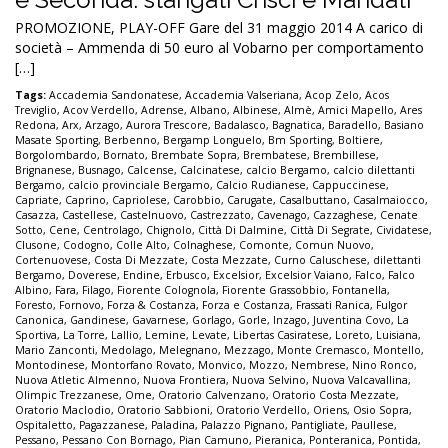
PROMOZIONE, PLAY-OFF Gare del 31 maggio 2014 A carico di
società – Ammenda di 50 euro al Vobarno per comportamento
[…]
Tags:
Accademia Sandonatese
,
Accademia Valseriana
,
Acop Zelo
,
Acos
Treviglio
,
Acov Verdello
,
Adrense
,
Albano
,
Albinese
,
Almè
,
Amici Mapello
,
Ares
Redona
,
Arx
,
Arzago
,
Aurora Trescore
,
Badalasco
,
Bagnatica
,
Baradello
,
Basiano
Masate Sporting
,
Berbenno
,
Bergamp Longuelo
,
Bm Sporting
,
Boltiere
,
Borgolombardo
,
Bornato
,
Brembate Sopra
,
Brembatese
,
Brembillese
,
Brignanese
,
Busnago
,
Calcense
,
Calcinatese
,
calcio Bergamo
,
calcio dilettanti
Bergamo
,
calcio provinciale Bergamo
,
Calcio Rudianese
,
Cappuccinese
,
Capriate
,
Caprino
,
Capriolese
,
Carobbio
,
Carugate
,
Casalbuttano
,
Casalmaiocco
,
Casazza
,
Castellese
,
Castelnuovo
,
Castrezzato
,
Cavenago
,
Cazzaghese
,
Cenate
Sotto
,
Cene
,
Centrolago
,
Chignolo
,
Città Di Dalmine
,
Città Di Segrate
,
Cividatese
,
Clusone
,
Codogno
,
Colle Alto
,
Colnaghese
,
Comonte
,
Comun Nuovo
,
Cortenuovese
,
Costa Di Mezzate
,
Costa Mezzate
,
Curno Caluschese
,
dilettanti
Bergamo
,
Doverese
,
Endine
,
Erbusco
,
Excelsior
,
Excelsior Vaiano
,
Falco
,
Falco
Albino
,
Fara
,
Filago
,
Fiorente Colognola
,
Fiorente Grassobbio
,
Fontanella
,
Foresto
,
Fornovo
,
Forza & Costanza
,
Forza e Costanza
,
Frassati Ranica
,
Fulgor
Canonica
,
Gandinese
,
Gavarnese
,
Gorlago
,
Gorle
,
Inzago
,
Juventina Covo
,
La
Sportiva
,
La Torre
,
Lallio
,
Lemine
,
Levate
,
Libertas Casiratese
,
Loreto
,
Luisiana
,
Mario Zanconti
,
Medolago
,
Melegnano
,
Mezzago
,
Monte Cremasco
,
Montello
,
Montodinese
,
Montorfano Rovato
,
Monvico
,
Mozzo
,
Nembrese
,
Nino Ronco
,
Nuova Atletic Almenno
,
Nuova Frontiera
,
Nuova Selvino
,
Nuova Valcavallina
,
Olimpic Trezzanese
,
Ome
,
Oratorio Calvenzano
,
Oratorio Costa Mezzate
,
Oratorio Maclodio
,
Oratorio Sabbioni
,
Oratorio Verdello
,
Oriens
,
Osio Sopra
,
Ospitaletto
,
Pagazzanese
,
Paladina
,
Palazzo Pignano
,
Pantigliate
,
Paullese
,
Pessano
,
Pessano Con Bornago
,
Pian Camuno
,
Pieranica
,
Ponteranica
,
Pontida
,