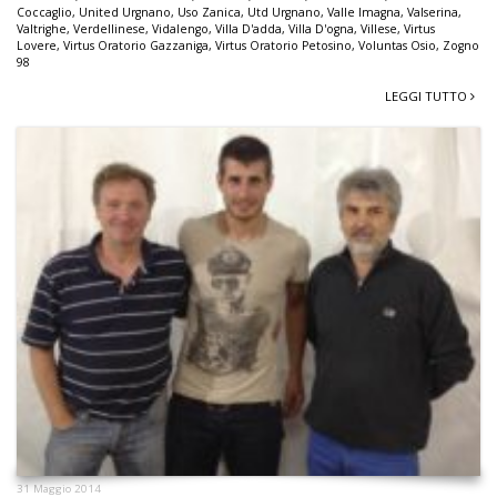
Coccaglio
,
United Urgnano
,
Uso Zanica
,
Utd Urgnano
,
Valle Imagna
,
Valserina
,
Valtrighe
,
Verdellinese
,
Vidalengo
,
Villa D'adda
,
Villa D'ogna
,
Villese
,
Virtus
Lovere
,
Virtus Oratorio Gazzaniga
,
Virtus Oratorio Petosino
,
Voluntas Osio
,
Zogno
98
LEGGI TUTTO
31 Maggio 2014