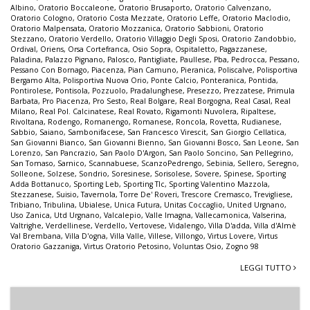
Albino
,
Oratorio Boccaleone
,
Oratorio Brusaporto
,
Oratorio Calvenzano
,
Oratorio Cologno
,
Oratorio Costa Mezzate
,
Oratorio Leffe
,
Oratorio Maclodio
,
Oratorio Malpensata
,
Oratorio Mozzanica
,
Oratorio Sabbioni
,
Oratorio
Stezzano
,
Oratorio Verdello
,
Oratorio Villaggio Degli Sposi
,
Oratorio Zandobbio
,
Ordival
,
Oriens
,
Orsa Cortefranca
,
Osio Sopra
,
Ospitaletto
,
Pagazzanese
,
Paladina
,
Palazzo Pignano
,
Palosco
,
Pantigliate
,
Paullese
,
Pba
,
Pedrocca
,
Pessano
,
Pessano Con Bornago
,
Piacenza
,
Pian Camuno
,
Pieranica
,
Poliscalve
,
Polisportiva
Bergamo Alta
,
Polisportiva Nuova Orio
,
Ponte Calcio
,
Ponteranica
,
Pontida
,
Pontirolese
,
Pontisola
,
Pozzuolo
,
Pradalunghese
,
Presezzo
,
Prezzatese
,
Primula
Barbata
,
Pro Piacenza
,
Pro Sesto
,
Real Bolgare
,
Real Borgogna
,
Real Casal
,
Real
Milano
,
Real Pol. Calcinatese
,
Real Rovato
,
Rigamonti Nuvolera
,
Ripaltese
,
Rivoltana
,
Rodengo
,
Romanengo
,
Romanese
,
Roncola
,
Rovetta
,
Rudianese
,
Sabbio
,
Saiano
,
Sambonifacese
,
San Francesco Virescit
,
San Giorgio Cellatica
,
San Giovanni Bianco
,
San Giovanni Bienno
,
San Giovanni Bosco
,
San Leone
,
San
Lorenzo
,
San Pancrazio
,
San Paolo D'Argon
,
San Paolo Soncino
,
San Pellegrino
,
San Tomaso
,
Sarnico
,
Scannabuese
,
ScanzoPedrengo
,
Sebinia
,
Sellero
,
Seregno
,
Solleone
,
Solzese
,
Sondrio
,
Soresinese
,
Sorisolese
,
Sovere
,
Spinese
,
Sporting
Adda Bottanuco
,
Sporting Leb
,
Sporting Tlc
,
Sporting Valentino Mazzola
,
Stezzanese
,
Suisio
,
Tavernola
,
Torre De' Roveri
,
Trescore Cremasco
,
Trevigliese
,
Tribiano
,
Tribulina
,
Ubialese
,
Unica Futura
,
Unitas Coccaglio
,
United Urgnano
,
Uso Zanica
,
Utd Urgnano
,
Valcalepio
,
Valle Imagna
,
Vallecamonica
,
Valserina
,
Valtrighe
,
Verdellinese
,
Verdello
,
Vertovese
,
Vidalengo
,
Villa D'adda
,
Villa d'Almè
Val Brembana
,
Villa D'ogna
,
Villa Valle
,
Villese
,
Villongo
,
Virtus Lovere
,
Virtus
Oratorio Gazzaniga
,
Virtus Oratorio Petosino
,
Voluntas Osio
,
Zogno 98
LEGGI TUTTO