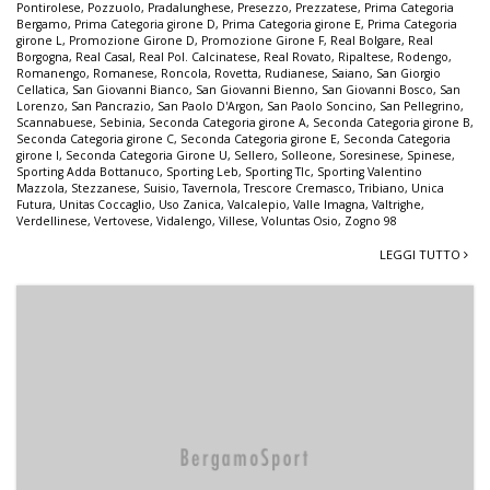
Pontirolese
,
Pozzuolo
,
Pradalunghese
,
Presezzo
,
Prezzatese
,
Prima Categoria
Bergamo
,
Prima Categoria girone D
,
Prima Categoria girone E
,
Prima Categoria
girone L
,
Promozione Girone D
,
Promozione Girone F
,
Real Bolgare
,
Real
Borgogna
,
Real Casal
,
Real Pol. Calcinatese
,
Real Rovato
,
Ripaltese
,
Rodengo
,
Romanengo
,
Romanese
,
Roncola
,
Rovetta
,
Rudianese
,
Saiano
,
San Giorgio
Cellatica
,
San Giovanni Bianco
,
San Giovanni Bienno
,
San Giovanni Bosco
,
San
Lorenzo
,
San Pancrazio
,
San Paolo D'Argon
,
San Paolo Soncino
,
San Pellegrino
,
Scannabuese
,
Sebinia
,
Seconda Categoria girone A
,
Seconda Categoria girone B
,
Seconda Categoria girone C
,
Seconda Categoria girone E
,
Seconda Categoria
girone I
,
Seconda Categoria Girone U
,
Sellero
,
Solleone
,
Soresinese
,
Spinese
,
Sporting Adda Bottanuco
,
Sporting Leb
,
Sporting Tlc
,
Sporting Valentino
Mazzola
,
Stezzanese
,
Suisio
,
Tavernola
,
Trescore Cremasco
,
Tribiano
,
Unica
Futura
,
Unitas Coccaglio
,
Uso Zanica
,
Valcalepio
,
Valle Imagna
,
Valtrighe
,
Verdellinese
,
Vertovese
,
Vidalengo
,
Villese
,
Voluntas Osio
,
Zogno 98
LEGGI TUTTO