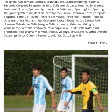
Pellegrino
,
San Tomaso
,
Sarnico
,
Scannabuese
,
ScanzoPedrengo
,
Sebinia
,
Seconda Categoria Bergamo
,
Sellero
,
Solleone
,
Solzese
,
Sondrio
,
Soresinese
,
Sorisolese
,
Sovere
,
Spinese
,
Sporting Adda Bottanuco
,
Sporting Leb
,
Sporting
Tlc
,
Sporting Valentino Mazzola
,
Stezzanese
,
Suisio
,
Tavernola
,
Terza Categoria
Bergamo
,
Torre De' Roveri
,
Trescore Cremasco
,
Trevigliese
,
Tribiano
,
Tribulina
,
Ubialese
,
Unica Futura
,
Unitas Coccaglio
,
United Urgnano
,
Uso Zanica
,
Utd
Urgnano
,
Valcalepio
,
Valle Imagna
,
Vallecamonica
,
Valserina
,
Valtrighe
,
Verdellinese
,
Verdello
,
Vertovese
,
Vidalengo
,
Villa D'adda
,
Villa d'Almè Val
Brembana
,
Villa D'ogna
,
Villa Valle
,
Villese
,
Villongo
,
Virtus Lovere
,
Virtus Oratorio
Gazzaniga
,
Virtus Oratorio Petosino
,
Voluntas Osio
,
Zogno 98
LEGGI TUTTO