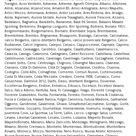
Treviglio
,
Acov Verdello
,
Adrarese
,
Adrense
,
Agnelli Olimpia
,
Albano
,
Albinese
,
Almè
,
Alzanese
,
AlzanoCene
,
Amatori 85
,
Amici Antegnate
,
Amici Mapello
,
Amici Mozzo
,
Antoniana
,
Ardesio
,
Ardor Lazzate
,
Ares Redona
,
Arx
,
Arzago
,
Asola
,
Asperiam
,
Aurora Seriate
,
Aurora Travagliato
,
Aurora Trescore
,
Azzano
,
Badalasco
,
Bagnatica
,
Baradello
,
Barianese
,
Base 96 Seveso
,
Basiano Masate
Sporting
,
Berbenno
,
Bergamp Longuelo
,
Bm Sporting
,
Boltiere
,
Bonate 1951
,
Borgolombardo
,
Borgomanero
,
Bornato
,
Brembate Sopra
,
Brembatese
,
Brembillese
,
Brembo
,
Brignanese
,
Brusaporto
,
Busnago
,
Calcense
,
Calcinatese
,
calcio Bergamo
,
calcio dilettanti Bergamo
,
calcio provinciale Bergamo
,
Calcio
Rudianese
,
Calcio Urgnano
,
Calepio
,
Calusco
,
Cappuccinese
,
Capriate
,
Caprino
,
Capriolese
,
Caravaggio
,
Carobbio
,
Carugate
,
Casalbuttano
,
Casalmaiocco
,
Casazza
,
Casnigo
,
Cassinone
,
Castegnato
,
Castel Rozzone
,
Castellana
,
Castellese
,
Castelnuovo
,
Castrezzato
,
Cavenago
,
Cavernago
,
Cavlera
,
Cazzaghese
,
Celadina
,
Cenate Sotto
,
Cene
,
Centrolago
,
Chignolo
,
Ciliverghe Mazzano
,
Cisanese
,
Ciserano
,
Città Di Dalmine
,
Città Di Segrate
,
Cividatese
,
Cividino
,
Clusone
,
Codogno
,
Colle Alto
,
Colnaghese
,
Comonte
,
Comun Nuovo
,
Cortenuovese
,
Costa Di Mezzate
,
Costa Mezzate
,
Credaro
,
Crema 1908
,
Curnasco
,
Curno
Caluschese
,
Dalmine 2012
,
Darfo
,
Desio
,
dilettanti Bergamo
,
Doverese
,
Eccellenza Bergamo
,
Endine
,
Entratico
,
Erbusco
,
Excelsior
,
Excelsior Vaiano
,
Falco
,
Falco Albino
,
Fanfulla
,
Fara
,
Fc Caravaggio
,
Filago
,
Fiorente Colognola
,
Fiorente Grassobbio
,
Fiorita
,
Fontanella
,
Foresto
,
Fornovo
,
Forza & Costanza
,
Forza e Costanza
,
Frassati Ranica
,
Fulgor Canonica
,
Futura Madone
,
Galbiatese
Oggiono
,
Gandinese
,
Gavarnese
,
Ghiaie
,
GhisalbeseCalcinatese
,
Gorlago
,
Gorle
,
Governolese
,
Gozzano
,
Grumellese
,
Interseriatese
,
Inveruno
,
Inzago
,
Issese
,
Juventina Covo
,
La Sportiva
,
La Torre
,
Lallio
,
Lecco
,
Legnago Salus
,
Lemine
,
Levate
,
Libertas Casiratese
,
Locate
,
Loreto
,
Luisiana
,
Mapello Bonate
,
MapelloBonate
,
Mariano
,
Mario Zanconti
,
Medolago
,
Melegnano
,
Mezzago
,
Misano
,
Monte Cremasco
,
Montello
,
Monterosso
,
Montodinese
,
Montorfano
Rovato
,
Monvico
,
Mozzo
,
Nembrese
,
Nino Ronco
,
Nuova Atletic Almenno
,
Nuova Frontiera
,
Nuova Selvino
,
Nuova Valcavallina
,
Olginatese
,
Olimpic