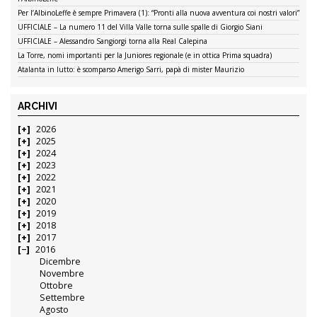
Per l’AlbinoLeffe è sempre Primavera (1): “Pronti alla nuova avventura coi nostri valori”
UFFICIALE – La numero 11 del Villa Valle torna sulle spalle di Giorgio Siani
UFFICIALE – Alessandro Sangiorgi torna alla Real Calepina
La Torre, nomi importanti per la Juniores regionale (e in ottica Prima squadra)
Atalanta in lutto: è scomparso Amerigo Sarri, papà di mister Maurizio
ARCHIVI
2026
2025
2024
2023
2022
2021
2020
2019
2018
2017
2016
Dicembre
Novembre
Ottobre
Settembre
Agosto