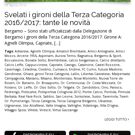
08 Agosto 2016
Svelati i gironi della Terza Categoria
2016/2017: tante le novità
Bergamo – Sono stati ufficializzati dalla Delegazione di
Bergamo i gironi della Terza Categoria 2016/2017. Girone A:
Agnelli Olimpia, Capriate, […]
Tags:
Adrarese
,
Agnelli Olimpia
,
Amatori Brembate
,
Amici Antegnate
,
Amici
Mozzo
,
Arcene 1956
,
Asperiam
,
Aurora Terno
,
Bagnatica
,
Bergamo & Sport
,
Boccaleone
,
Bonate Sotto
,
Brembillese
,
calcio bergamasco
,
Calcio dilettanti
,
Calcio Leffe
,
Cappuccinese
,
Capriate
,
Casnigo
,
Cassinone
,
Castel Rozzone
,
Cavernago
,
Celadina
,
Cividino
,
Curnasco
,
Endine
,
FC Curno
,
Futura Madone
,
Gandinese
,
Ghiaie
,
gironi Terza Categoria
,
Lallio
,
Libertas Casiratese
,
Malpensata
Campagnola
,
Mariano
,
Misano
,
Monterosso
,
Nova Montello
,
Nuova Torre de
Roveri
,
Or. Bariano
,
Or. Brusaporto
,
Or. Cortenuova
,
Or. Costa Mezzate
,
Or.
Fiorano
,
Or. Leffe
,
Or. Osio Sotto
,
Or. Telgate
,
Or. Zandobbio
,
Orio
,
Palosco
,
Pedrengo
,
Poliscalve
,
Polisportiva Colognola 2012
,
Ponte Calcio
,
Pontida
,
Primula
Barbata
,
Real Fara Rock
,
Sabbio
,
San Leone
,
Sorisolese
,
Suisio
,
Tavernola
,
Team
Or. Pumenengo
,
Terza Categoria
,
Terza Categoria Bergamo
,
Ubialese
,
Urgnanese
,
Uso AlzaNese
,
Valle Imagna
,
Valtrighe
,
Vidalengo
,
Villa D'ogna
,
Villaggio Sposi
,
Villese
,
Virescit
,
Virtus Gazzaniga
LEGGI TUTTO