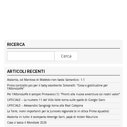
RICERCA
ARTICOLI RECENTI
Atalanta, col Mantova di Modesto non basta Samardzic: 1-1
Primo contratto pro per il baby esordiente Simonelli: “Gioia e gratitudine per
l’AlbinoLeffe”
Per l’AlbinoLeffe è sempre Primavera (1): “Pronti alla nuova avventura coi nostri valori”
UFFICIALE – La numero 11 del Villa Valle torna sulle spalle di Giorgio Siani
UFFICIALE – Alessandro Sangiorgi torna alla Real Calepina
La Torre, nomi importanti per la Juniores regionale (e in ottica Prima squadra)
Atalanta in lutto: è scomparso Amerigo Sarri, papà di mister Maurizio
Cosa ci lascia il Mondiale 2026