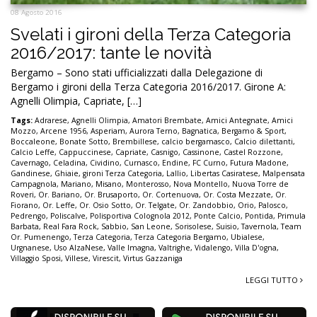
08 Agosto 2016
Svelati i gironi della Terza Categoria
2016/2017: tante le novità
Bergamo – Sono stati ufficializzati dalla Delegazione di
Bergamo i gironi della Terza Categoria 2016/2017. Girone A:
Agnelli Olimpia, Capriate, […]
Tags:
Adrarese
,
Agnelli Olimpia
,
Amatori Brembate
,
Amici Antegnate
,
Amici
Mozzo
,
Arcene 1956
,
Asperiam
,
Aurora Terno
,
Bagnatica
,
Bergamo & Sport
,
Boccaleone
,
Bonate Sotto
,
Brembillese
,
calcio bergamasco
,
Calcio dilettanti
,
Calcio Leffe
,
Cappuccinese
,
Capriate
,
Casnigo
,
Cassinone
,
Castel Rozzone
,
Cavernago
,
Celadina
,
Cividino
,
Curnasco
,
Endine
,
FC Curno
,
Futura Madone
,
Gandinese
,
Ghiaie
,
gironi Terza Categoria
,
Lallio
,
Libertas Casiratese
,
Malpensata
Campagnola
,
Mariano
,
Misano
,
Monterosso
,
Nova Montello
,
Nuova Torre de
Roveri
,
Or. Bariano
,
Or. Brusaporto
,
Or. Cortenuova
,
Or. Costa Mezzate
,
Or.
Fiorano
,
Or. Leffe
,
Or. Osio Sotto
,
Or. Telgate
,
Or. Zandobbio
,
Orio
,
Palosco
,
Pedrengo
,
Poliscalve
,
Polisportiva Colognola 2012
,
Ponte Calcio
,
Pontida
,
Primula
Barbata
,
Real Fara Rock
,
Sabbio
,
San Leone
,
Sorisolese
,
Suisio
,
Tavernola
,
Team
Or. Pumenengo
,
Terza Categoria
,
Terza Categoria Bergamo
,
Ubialese
,
Urgnanese
,
Uso AlzaNese
,
Valle Imagna
,
Valtrighe
,
Vidalengo
,
Villa D'ogna
,
Villaggio Sposi
,
Villese
,
Virescit
,
Virtus Gazzaniga
LEGGI TUTTO