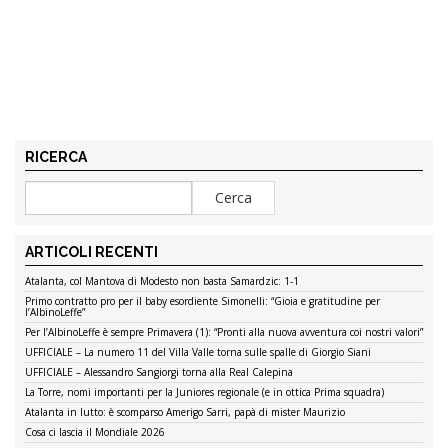
RICERCA
ARTICOLI RECENTI
Atalanta, col Mantova di Modesto non basta Samardzic: 1-1
Primo contratto pro per il baby esordiente Simonelli: “Gioia e gratitudine per
l’AlbinoLeffe”
Per l’AlbinoLeffe è sempre Primavera (1): “Pronti alla nuova avventura coi nostri valori”
UFFICIALE – La numero 11 del Villa Valle torna sulle spalle di Giorgio Siani
UFFICIALE – Alessandro Sangiorgi torna alla Real Calepina
La Torre, nomi importanti per la Juniores regionale (e in ottica Prima squadra)
Atalanta in lutto: è scomparso Amerigo Sarri, papà di mister Maurizio
Cosa ci lascia il Mondiale 2026