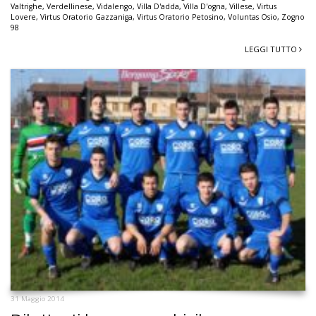
Valtrighe
,
Verdellinese
,
Vidalengo
,
Villa D'adda
,
Villa D'ogna
,
Villese
,
Virtus
Lovere
,
Virtus Oratorio Gazzaniga
,
Virtus Oratorio Petosino
,
Voluntas Osio
,
Zogno
98
LEGGI TUTTO
31 Maggio 2014