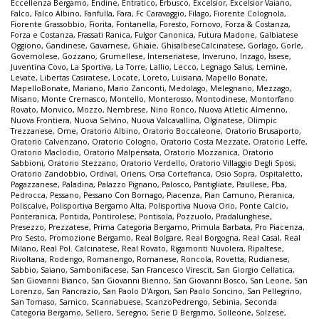
Eccellenza Bergamo
,
Endine
,
Entratico
,
Erbusco
,
Excelsior
,
Excelsior Vaiano
,
Falco
,
Falco Albino
,
Fanfulla
,
Fara
,
Fc Caravaggio
,
Filago
,
Fiorente Colognola
,
Fiorente Grassobbio
,
Fiorita
,
Fontanella
,
Foresto
,
Fornovo
,
Forza & Costanza
,
Forza e Costanza
,
Frassati Ranica
,
Fulgor Canonica
,
Futura Madone
,
Galbiatese
Oggiono
,
Gandinese
,
Gavarnese
,
Ghiaie
,
GhisalbeseCalcinatese
,
Gorlago
,
Gorle
,
Governolese
,
Gozzano
,
Grumellese
,
Interseriatese
,
Inveruno
,
Inzago
,
Issese
,
Juventina Covo
,
La Sportiva
,
La Torre
,
Lallio
,
Lecco
,
Legnago Salus
,
Lemine
,
Levate
,
Libertas Casiratese
,
Locate
,
Loreto
,
Luisiana
,
Mapello Bonate
,
MapelloBonate
,
Mariano
,
Mario Zanconti
,
Medolago
,
Melegnano
,
Mezzago
,
Misano
,
Monte Cremasco
,
Montello
,
Monterosso
,
Montodinese
,
Montorfano
Rovato
,
Monvico
,
Mozzo
,
Nembrese
,
Nino Ronco
,
Nuova Atletic Almenno
,
Nuova Frontiera
,
Nuova Selvino
,
Nuova Valcavallina
,
Olginatese
,
Olimpic
Trezzanese
,
Ome
,
Oratorio Albino
,
Oratorio Boccaleone
,
Oratorio Brusaporto
,
Oratorio Calvenzano
,
Oratorio Cologno
,
Oratorio Costa Mezzate
,
Oratorio Leffe
,
Oratorio Maclodio
,
Oratorio Malpensata
,
Oratorio Mozzanica
,
Oratorio
Sabbioni
,
Oratorio Stezzano
,
Oratorio Verdello
,
Oratorio Villaggio Degli Sposi
,
Oratorio Zandobbio
,
Ordival
,
Oriens
,
Orsa Cortefranca
,
Osio Sopra
,
Ospitaletto
,
Pagazzanese
,
Paladina
,
Palazzo Pignano
,
Palosco
,
Pantigliate
,
Paullese
,
Pba
,
Pedrocca
,
Pessano
,
Pessano Con Bornago
,
Piacenza
,
Pian Camuno
,
Pieranica
,
Poliscalve
,
Polisportiva Bergamo Alta
,
Polisportiva Nuova Orio
,
Ponte Calcio
,
Ponteranica
,
Pontida
,
Pontirolese
,
Pontisola
,
Pozzuolo
,
Pradalunghese
,
Presezzo
,
Prezzatese
,
Prima Categoria Bergamo
,
Primula Barbata
,
Pro Piacenza
,
Pro Sesto
,
Promozione Bergamo
,
Real Bolgare
,
Real Borgogna
,
Real Casal
,
Real
Milano
,
Real Pol. Calcinatese
,
Real Rovato
,
Rigamonti Nuvolera
,
Ripaltese
,
Rivoltana
,
Rodengo
,
Romanengo
,
Romanese
,
Roncola
,
Rovetta
,
Rudianese
,
Sabbio
,
Saiano
,
Sambonifacese
,
San Francesco Virescit
,
San Giorgio Cellatica
,
San Giovanni Bianco
,
San Giovanni Bienno
,
San Giovanni Bosco
,
San Leone
,
San
Lorenzo
,
San Pancrazio
,
San Paolo D'Argon
,
San Paolo Soncino
,
San Pellegrino
,
San Tomaso
,
Sarnico
,
Scannabuese
,
ScanzoPedrengo
,
Sebinia
,
Seconda
Categoria Bergamo
,
Sellero
,
Seregno
,
Serie D Bergamo
,
Solleone
,
Solzese
,