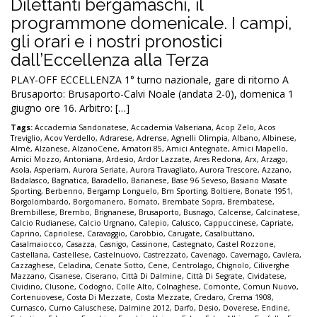
Dilettanti bergamaschi, il
programmone domenicale. I campi,
gli orari e i nostri pronostici
dall’Eccellenza alla Terza
PLAY-OFF ECCELLENZA 1° turno nazionale, gare di ritorno A
Brusaporto: Brusaporto-Calvi Noale (andata 2-0), domenica 1
giugno ore 16. Arbitro: […]
Tags:
Accademia Sandonatese
,
Accademia Valseriana
,
Acop Zelo
,
Acos
Treviglio
,
Acov Verdello
,
Adrarese
,
Adrense
,
Agnelli Olimpia
,
Albano
,
Albinese
,
Almè
,
Alzanese
,
AlzanoCene
,
Amatori 85
,
Amici Antegnate
,
Amici Mapello
,
Amici Mozzo
,
Antoniana
,
Ardesio
,
Ardor Lazzate
,
Ares Redona
,
Arx
,
Arzago
,
Asola
,
Asperiam
,
Aurora Seriate
,
Aurora Travagliato
,
Aurora Trescore
,
Azzano
,
Badalasco
,
Bagnatica
,
Baradello
,
Barianese
,
Base 96 Seveso
,
Basiano Masate
Sporting
,
Berbenno
,
Bergamp Longuelo
,
Bm Sporting
,
Boltiere
,
Bonate 1951
,
Borgolombardo
,
Borgomanero
,
Bornato
,
Brembate Sopra
,
Brembatese
,
Brembillese
,
Brembo
,
Brignanese
,
Brusaporto
,
Busnago
,
Calcense
,
Calcinatese
,
Calcio Rudianese
,
Calcio Urgnano
,
Calepio
,
Calusco
,
Cappuccinese
,
Capriate
,
Caprino
,
Capriolese
,
Caravaggio
,
Carobbio
,
Carugate
,
Casalbuttano
,
Casalmaiocco
,
Casazza
,
Casnigo
,
Cassinone
,
Castegnato
,
Castel Rozzone
,
Castellana
,
Castellese
,
Castelnuovo
,
Castrezzato
,
Cavenago
,
Cavernago
,
Cavlera
,
Cazzaghese
,
Celadina
,
Cenate Sotto
,
Cene
,
Centrolago
,
Chignolo
,
Ciliverghe
Mazzano
,
Cisanese
,
Ciserano
,
Città Di Dalmine
,
Città Di Segrate
,
Cividatese
,
Cividino
,
Clusone
,
Codogno
,
Colle Alto
,
Colnaghese
,
Comonte
,
Comun Nuovo
,
Cortenuovese
,
Costa Di Mezzate
,
Costa Mezzate
,
Credaro
,
Crema 1908
,
Curnasco
,
Curno Caluschese
,
Dalmine 2012
,
Darfo
,
Desio
,
Doverese
,
Endine
,