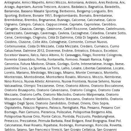
Antegnate
,
Amici Mapello
,
Amici Mozzo
,
Antoniana
,
Ardesio
,
Ares Redona
,
Arx
,
Arzago
,
Asperiam
,
Aurora Trescore
,
Azzano
,
Badalasco
,
Bagnatica
,
Baradello
,
Barianese
,
Basiano Masate Sporting
,
Berbenno
,
Bergamp Longuelo
,
Bm
Sporting
,
Boltiere
,
Bonate 1951
,
Borgolombardo
,
Bornato
,
Brembatese
,
Brembillese
,
Brembo
,
Brignanese
,
Busnago
,
Calcense
,
Calcinatese
,
Calcio
Urgnano
,
Calepio
,
Calusco
,
Cappuccinese
,
Capriate
,
Capriolese
,
Carobbio
,
Carugate
,
Casazza
,
Casnigo
,
Cassinone
,
Castel Rozzone
,
Castellese
,
Castelnuovo
,
Castrezzato
,
Cavenago
,
Cavernago
,
Cavlera
,
Cazzaghese
,
Celadina
,
Cenate Sotto
,
Cene
,
Centrolago
,
Chignolo
,
Città Di Dalmine
,
Città Di Segrate
,
Cividatese
,
Cividino
,
Clusone
,
Colle Alto
,
Colnaghese
,
Comonte
,
Comun Nuovo
,
Cortenuovese
,
Costa Di Mezzate
,
Costa Mezzate
,
Credaro
,
Curnasco
,
Curno
Caluschese
,
Dalmine 2012
,
Doverese
,
Endine
,
Entratico
,
Erbusco
,
Excelsior
,
Excelsior Vaiano
,
Falco
,
Falco Albino
,
Fc Caravaggio
,
Filago
,
Fiorente Colognola
,
Fiorente Grassobbio
,
Fiorita
,
Fontanella
,
Fornovo
,
Frassati Ranica
,
Fulgor
Canonica
,
Futura Madone
,
Ghiaie
,
Gorlago
,
Gorle
,
Interseriatese
,
Inzago
,
Issese
,
Juventina Covo
,
La Sportiva
,
La Torre
,
Lallio
,
Levate
,
Libertas Casiratese
,
Locate
,
Loreto
,
Mariano
,
Medolago
,
Mezzago
,
Misano
,
Monte Cremasco
,
Montello
,
Monterosso
,
Montodinese
,
Montorfano Rovato
,
Monvico
,
Mozzo
,
Nembrese
,
Nino Ronco
,
Nuova Atletic Almenno
,
Nuova Frontiera
,
Nuova Selvino
,
Nuova
Valcavallina
,
Olimpic Trezzanese
,
Ome
,
Oratorio Albino
,
Oratorio Boccaleone
,
Oratorio Brusaporto
,
Oratorio Calvenzano
,
Oratorio Cologno
,
Oratorio Costa
Mezzate
,
Oratorio Leffe
,
Oratorio Maclodio
,
Oratorio Malpensata
,
Oratorio
Mozzanica
,
Oratorio Sabbioni
,
Oratorio Stezzano
,
Oratorio Verdello
,
Oratorio
Villaggio Degli Sposi
,
Oratorio Zandobbio
,
Ordival
,
Oriens
,
Osio Sopra
,
Ospitaletto
,
Palazzo Pignano
,
Palosco
,
Pantigliate
,
Pba
,
Pessano
,
Pessano Con
Bornago
,
Pian Camuno
,
Pieranica
,
Poliscalve
,
Polisportiva Bergamo Alta
,
Polisportiva Nuova Orio
,
Ponte Calcio
,
Pontida
,
Pozzuolo
,
Pradalunghese
,
Presezzo
,
Prezzatese
,
Primula Barbata
,
Real Bolgare
,
Real Borgogna
,
Real Pol.
Calcinatese
,
Real Rovato
,
Ripaltese
,
Rodengo
,
Romanengo
,
Roncola
,
Rovetta
,
Sabbio
,
Saiano
,
San Francesco Virescit
,
San Giorgio Cellatica
,
San Giovanni