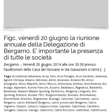
05 Giugno 2014
Figc, venerdì 20 giugno la riunione
annuale della Delegazione di
Bergamo. E’ importante la presenza
di tutte le società
Bergamo – Venerdì 20 giugno 2014 alle ore 20.30 presso
l’auditorium della Casa del Giovane in Via Gavazzeni si terrà […]
Tags:
Accademia Valseriana
,
Acop Zelo
,
Acos Treviglio
,
Acov Verdello
,
Adrarese
,
Agnelli Olimpia
,
Albano
,
Albinese
,
Almè
,
Alzanese
,
Amatori 85
,
Amici
Antegnate
,
Amici Mapello
,
Amici Mozzo
,
Antoniana
,
Ardesio
,
Ares Redona
,
Arx
,
Arzago
,
Asperiam
,
Aurora Trescore
,
Azzano
,
Badalasco
,
Bagnatica
,
Baradello
,
Barianese
,
Basiano Masate Sporting
,
Berbenno
,
Bergamp Longuelo
,
Bm
Sporting
,
Boltiere
,
Bonate 1951
,
Borgolombardo
,
Bornato
,
Brembatese
,
Brembillese
,
Brembo
,
Brignanese
,
Busnago
,
Calcense
,
Calcinatese
,
calcio
Bergamo
,
calcio dilettanti Bergamo
,
calcio provinciale Bergamo
,
Calcio
Urgnano
,
Calepio
,
Calusco
,
Cappuccinese
,
Capriate
,
Capriolese
,
Carobbio
,
Carugate
,
Casazza
,
Casnigo
,
Cassinone
,
Castel Rozzone
,
Castellese
,
Castelnuovo
,