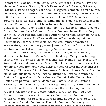
Cazzaghese
,
Celadina
,
Cenate Sotto
,
Cene
,
Centrolago
,
Chignolo
,
Ciliverghe
Mazzano
,
Cisanese
,
Ciserano
,
Città Di Dalmine
,
Città Di Segrate
,
Cividatese
,
Cividino
,
Clusone
,
Codogno
,
Colle Alto
,
Colnaghese
,
Comonte
,
Comun Nuovo
,
Cornatese
,
Cortenuovese
,
Costa Di Mezzate
,
Costa Mezzate
,
Credaro
,
Crema
1908
,
Curnasco
,
Curno
,
Curno Caluschese
,
Dalmine 2012
,
Darfo
,
Desio
,
dilettanti
Bergamo
,
Doverese
,
Eccellenza Bergamo
,
Endine
,
Entratico
,
Erbusco
,
Excelsior
,
Excelsior Vaiano
,
Falco
,
Falco Albino
,
Fanfulla
,
Fara
,
Fc Caravaggio
,
FC Curno
,
FCD
Grassobbio
,
Filago
,
Fiorente Colognola
,
Fiorente Grassobbio
,
Fiorita
,
Fontanella
,
Foresto
,
Fornovo
,
Forza & Costanza
,
Forza e Costanza
,
Frassati Ranica
,
Fulgor
Canonica
,
Futura Madone
,
Galbiatese Oggiono
,
Gandinese
,
Gavarnese
,
Ghiaie
,
GhisalbeseCalcinatese
,
Giov Trealbe
,
Giovanile Trealbe
,
Gorlago
,
Gorle
,
Governolese
,
Gozzano
,
Grassobbio
,
Grumellese
,
Immacolata Alzano
,
Interseriatese
,
Inveruno
,
Inzago
,
Issese
,
Juventina Covo
,
La Dominante
,
La
Sportiva
,
La Torre
,
Lallio
,
Lecco
,
Legnago Salus
,
Lemine
,
Levate
,
Libertas
Casiratese
,
Locate
,
Loreto
,
Luciano Manara
,
Luisiana
,
Mapello Bonate
,
MapelloBonate
,
Mariano
,
Mario Zanconti
,
Medolago
,
Melegnano
,
Mezzago
,
Misano
,
Monte Cremasco
,
Montello
,
Monterosso
,
Montodinese
,
Montorfano
Rovato
,
Monvico
,
Mozzanichese
,
Mozzo
,
Nembrese
,
Nino Ronco
,
Nuova Atletic
Almenno
,
Nuova Frontiera
,
Nuova Selvino
,
Nuova Valcavallina
,
Offanenghese
,
Offanengo
,
Olginatese
,
Olimpic Trezzanese
,
Ombriano Aurora
,
Ome
,
Oratorio
Albino
,
Oratorio Boccaleone
,
Oratorio Brusaporto
,
Oratorio Calvenzano
,
Oratorio Cologno
,
Oratorio Costa Mezzate
,
Oratorio Leffe
,
Oratorio Maclodio
,
Oratorio Malpensata
,
Oratorio Mozzanica
,
Oratorio Sabbioni
,
Oratorio
Stezzano
,
Oratorio Verdello
,
Oratorio Villaggio Degli Sposi
,
Oratorio Zandobbio
,
Ordival
,
Oriens
,
Orsa Cortefranca
,
Osio Sopra
,
Ospitaletto
,
Pagazzanese
,
Paladina
,
Palazzo Pignano
,
Palosco
,
Pantigliate
,
Paullese
,
Pba
,
Pedrengo
,
Pedrocca
,
Pessano
,
Pessano Con Bornago
,
Piacenza
,
Pian Camuno
,
Pieranica
,
Poliscalve
,
Polisportiva Bergamo Alta
,
Polisportiva Nuova Orio
,
Ponte Calcio
,
Ponteranica
,
Pontida
,
Pontirolese
,
Pontisola
,
Pozzuolo
,
Pradalunghese
,
Presezzo
,
Prezzatese
,
Prima Categoria Bergamo
,
Prima Categoria girone D
,