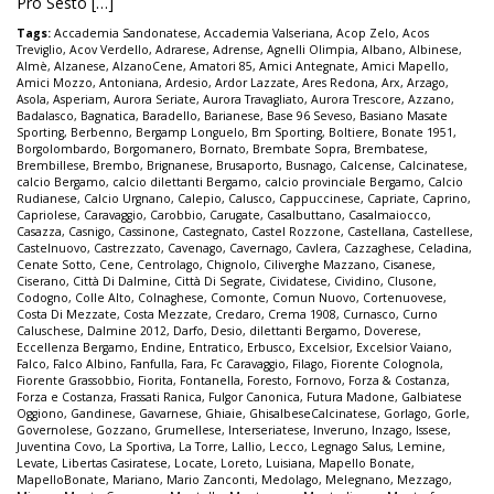
Pro Sesto […]
Tags:
Accademia Sandonatese
,
Accademia Valseriana
,
Acop Zelo
,
Acos
Treviglio
,
Acov Verdello
,
Adrarese
,
Adrense
,
Agnelli Olimpia
,
Albano
,
Albinese
,
Almè
,
Alzanese
,
AlzanoCene
,
Amatori 85
,
Amici Antegnate
,
Amici Mapello
,
Amici Mozzo
,
Antoniana
,
Ardesio
,
Ardor Lazzate
,
Ares Redona
,
Arx
,
Arzago
,
Asola
,
Asperiam
,
Aurora Seriate
,
Aurora Travagliato
,
Aurora Trescore
,
Azzano
,
Badalasco
,
Bagnatica
,
Baradello
,
Barianese
,
Base 96 Seveso
,
Basiano Masate
Sporting
,
Berbenno
,
Bergamp Longuelo
,
Bm Sporting
,
Boltiere
,
Bonate 1951
,
Borgolombardo
,
Borgomanero
,
Bornato
,
Brembate Sopra
,
Brembatese
,
Brembillese
,
Brembo
,
Brignanese
,
Brusaporto
,
Busnago
,
Calcense
,
Calcinatese
,
calcio Bergamo
,
calcio dilettanti Bergamo
,
calcio provinciale Bergamo
,
Calcio
Rudianese
,
Calcio Urgnano
,
Calepio
,
Calusco
,
Cappuccinese
,
Capriate
,
Caprino
,
Capriolese
,
Caravaggio
,
Carobbio
,
Carugate
,
Casalbuttano
,
Casalmaiocco
,
Casazza
,
Casnigo
,
Cassinone
,
Castegnato
,
Castel Rozzone
,
Castellana
,
Castellese
,
Castelnuovo
,
Castrezzato
,
Cavenago
,
Cavernago
,
Cavlera
,
Cazzaghese
,
Celadina
,
Cenate Sotto
,
Cene
,
Centrolago
,
Chignolo
,
Ciliverghe Mazzano
,
Cisanese
,
Ciserano
,
Città Di Dalmine
,
Città Di Segrate
,
Cividatese
,
Cividino
,
Clusone
,
Codogno
,
Colle Alto
,
Colnaghese
,
Comonte
,
Comun Nuovo
,
Cortenuovese
,
Costa Di Mezzate
,
Costa Mezzate
,
Credaro
,
Crema 1908
,
Curnasco
,
Curno
Caluschese
,
Dalmine 2012
,
Darfo
,
Desio
,
dilettanti Bergamo
,
Doverese
,
Eccellenza Bergamo
,
Endine
,
Entratico
,
Erbusco
,
Excelsior
,
Excelsior Vaiano
,
Falco
,
Falco Albino
,
Fanfulla
,
Fara
,
Fc Caravaggio
,
Filago
,
Fiorente Colognola
,
Fiorente Grassobbio
,
Fiorita
,
Fontanella
,
Foresto
,
Fornovo
,
Forza & Costanza
,
Forza e Costanza
,
Frassati Ranica
,
Fulgor Canonica
,
Futura Madone
,
Galbiatese
Oggiono
,
Gandinese
,
Gavarnese
,
Ghiaie
,
GhisalbeseCalcinatese
,
Gorlago
,
Gorle
,
Governolese
,
Gozzano
,
Grumellese
,
Interseriatese
,
Inveruno
,
Inzago
,
Issese
,
Juventina Covo
,
La Sportiva
,
La Torre
,
Lallio
,
Lecco
,
Legnago Salus
,
Lemine
,
Levate
,
Libertas Casiratese
,
Locate
,
Loreto
,
Luisiana
,
Mapello Bonate
,
MapelloBonate
,
Mariano
,
Mario Zanconti
,
Medolago
,
Melegnano
,
Mezzago
,