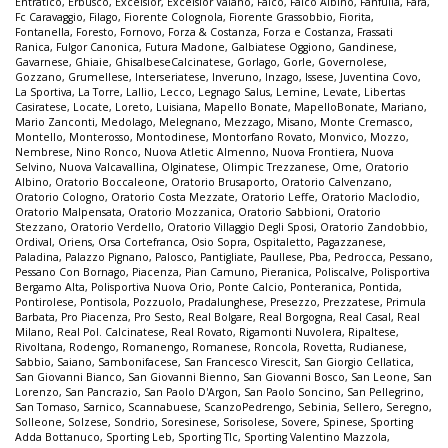
Entratico
,
Erbusco
,
Excelsior
,
Excelsior Vaiano
,
Falco
,
Falco Albino
,
Fanfulla
,
Fara
,
Fc Caravaggio
,
Filago
,
Fiorente Colognola
,
Fiorente Grassobbio
,
Fiorita
,
Fontanella
,
Foresto
,
Fornovo
,
Forza & Costanza
,
Forza e Costanza
,
Frassati
Ranica
,
Fulgor Canonica
,
Futura Madone
,
Galbiatese Oggiono
,
Gandinese
,
Gavarnese
,
Ghiaie
,
GhisalbeseCalcinatese
,
Gorlago
,
Gorle
,
Governolese
,
Gozzano
,
Grumellese
,
Interseriatese
,
Inveruno
,
Inzago
,
Issese
,
Juventina Covo
,
La Sportiva
,
La Torre
,
Lallio
,
Lecco
,
Legnago Salus
,
Lemine
,
Levate
,
Libertas
Casiratese
,
Locate
,
Loreto
,
Luisiana
,
Mapello Bonate
,
MapelloBonate
,
Mariano
,
Mario Zanconti
,
Medolago
,
Melegnano
,
Mezzago
,
Misano
,
Monte Cremasco
,
Montello
,
Monterosso
,
Montodinese
,
Montorfano Rovato
,
Monvico
,
Mozzo
,
Nembrese
,
Nino Ronco
,
Nuova Atletic Almenno
,
Nuova Frontiera
,
Nuova
Selvino
,
Nuova Valcavallina
,
Olginatese
,
Olimpic Trezzanese
,
Ome
,
Oratorio
Albino
,
Oratorio Boccaleone
,
Oratorio Brusaporto
,
Oratorio Calvenzano
,
Oratorio Cologno
,
Oratorio Costa Mezzate
,
Oratorio Leffe
,
Oratorio Maclodio
,
Oratorio Malpensata
,
Oratorio Mozzanica
,
Oratorio Sabbioni
,
Oratorio
Stezzano
,
Oratorio Verdello
,
Oratorio Villaggio Degli Sposi
,
Oratorio Zandobbio
,
Ordival
,
Oriens
,
Orsa Cortefranca
,
Osio Sopra
,
Ospitaletto
,
Pagazzanese
,
Paladina
,
Palazzo Pignano
,
Palosco
,
Pantigliate
,
Paullese
,
Pba
,
Pedrocca
,
Pessano
,
Pessano Con Bornago
,
Piacenza
,
Pian Camuno
,
Pieranica
,
Poliscalve
,
Polisportiva
Bergamo Alta
,
Polisportiva Nuova Orio
,
Ponte Calcio
,
Ponteranica
,
Pontida
,
Pontirolese
,
Pontisola
,
Pozzuolo
,
Pradalunghese
,
Presezzo
,
Prezzatese
,
Primula
Barbata
,
Pro Piacenza
,
Pro Sesto
,
Real Bolgare
,
Real Borgogna
,
Real Casal
,
Real
Milano
,
Real Pol. Calcinatese
,
Real Rovato
,
Rigamonti Nuvolera
,
Ripaltese
,
Rivoltana
,
Rodengo
,
Romanengo
,
Romanese
,
Roncola
,
Rovetta
,
Rudianese
,
Sabbio
,
Saiano
,
Sambonifacese
,
San Francesco Virescit
,
San Giorgio Cellatica
,
San Giovanni Bianco
,
San Giovanni Bienno
,
San Giovanni Bosco
,
San Leone
,
San
Lorenzo
,
San Pancrazio
,
San Paolo D'Argon
,
San Paolo Soncino
,
San Pellegrino
,
San Tomaso
,
Sarnico
,
Scannabuese
,
ScanzoPedrengo
,
Sebinia
,
Sellero
,
Seregno
,
Solleone
,
Solzese
,
Sondrio
,
Soresinese
,
Sorisolese
,
Sovere
,
Spinese
,
Sporting
Adda Bottanuco
,
Sporting Leb
,
Sporting Tlc
,
Sporting Valentino Mazzola
,