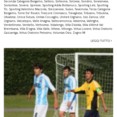
Seconda Categoria Bergamo
,
Sellero
,
Solleone
,
Solzese
,
Sondrio
,
Soresinese
,
Sorisolese
,
Sovere
,
Spinese
,
Sporting Adda Bottanuco
,
Sporting Leb
,
Sporting
Tlc
,
Sporting Valentino Mazzola
,
Stezzanese
,
Suisio
,
Tavernola
,
Terza Categoria
Bergamo
,
Torre De' Roveri
,
Trescore Cremasco
,
Trevigliese
,
Tribiano
,
Tribulina
,
Ubialese
,
Unica Futura
,
Unitas Coccaglio
,
United Urgnano
,
Uso Zanica
,
Utd
Urgnano
,
Valcalepio
,
Valle Imagna
,
Vallecamonica
,
Valserina
,
Valtrighe
,
Verdellinese
,
Verdello
,
Vertovese
,
Vidalengo
,
Villa D'adda
,
Villa d'Almè Val
Brembana
,
Villa D'ogna
,
Villa Valle
,
Villese
,
Villongo
,
Virtus Lovere
,
Virtus Oratorio
Gazzaniga
,
Virtus Oratorio Petosino
,
Voluntas Osio
,
Zogno 98
LEGGI TUTTO