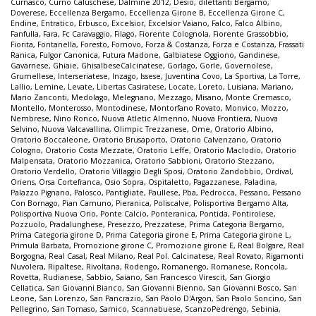
Curnasco
,
Curno Caluschese
,
Dalmine 2012
,
Desio
,
dilettanti Bergamo
,
Doverese
,
Eccellenza Bergamo
,
Eccellenza Girone B
,
Eccellenza Girone C
,
Endine
,
Entratico
,
Erbusco
,
Excelsior
,
Excelsior Vaiano
,
Falco
,
Falco Albino
,
Fanfulla
,
Fara
,
Fc Caravaggio
,
Filago
,
Fiorente Colognola
,
Fiorente Grassobbio
,
Fiorita
,
Fontanella
,
Foresto
,
Fornovo
,
Forza & Costanza
,
Forza e Costanza
,
Frassati
Ranica
,
Fulgor Canonica
,
Futura Madone
,
Galbiatese Oggiono
,
Gandinese
,
Gavarnese
,
Ghiaie
,
GhisalbeseCalcinatese
,
Gorlago
,
Gorle
,
Governolese
,
Grumellese
,
Interseriatese
,
Inzago
,
Issese
,
Juventina Covo
,
La Sportiva
,
La Torre
,
Lallio
,
Lemine
,
Levate
,
Libertas Casiratese
,
Locate
,
Loreto
,
Luisiana
,
Mariano
,
Mario Zanconti
,
Medolago
,
Melegnano
,
Mezzago
,
Misano
,
Monte Cremasco
,
Montello
,
Monterosso
,
Montodinese
,
Montorfano Rovato
,
Monvico
,
Mozzo
,
Nembrese
,
Nino Ronco
,
Nuova Atletic Almenno
,
Nuova Frontiera
,
Nuova
Selvino
,
Nuova Valcavallina
,
Olimpic Trezzanese
,
Ome
,
Oratorio Albino
,
Oratorio Boccaleone
,
Oratorio Brusaporto
,
Oratorio Calvenzano
,
Oratorio
Cologno
,
Oratorio Costa Mezzate
,
Oratorio Leffe
,
Oratorio Maclodio
,
Oratorio
Malpensata
,
Oratorio Mozzanica
,
Oratorio Sabbioni
,
Oratorio Stezzano
,
Oratorio Verdello
,
Oratorio Villaggio Degli Sposi
,
Oratorio Zandobbio
,
Ordival
,
Oriens
,
Orsa Cortefranca
,
Osio Sopra
,
Ospitaletto
,
Pagazzanese
,
Paladina
,
Palazzo Pignano
,
Palosco
,
Pantigliate
,
Paullese
,
Pba
,
Pedrocca
,
Pessano
,
Pessano
Con Bornago
,
Pian Camuno
,
Pieranica
,
Poliscalve
,
Polisportiva Bergamo Alta
,
Polisportiva Nuova Orio
,
Ponte Calcio
,
Ponteranica
,
Pontida
,
Pontirolese
,
Pozzuolo
,
Pradalunghese
,
Presezzo
,
Prezzatese
,
Prima Categoria Bergamo
,
Prima Categoria girone D
,
Prima Categoria girone E
,
Prima Categoria girone L
,
Primula Barbata
,
Promozione girone C
,
Promozione girone E
,
Real Bolgare
,
Real
Borgogna
,
Real Casal
,
Real Milano
,
Real Pol. Calcinatese
,
Real Rovato
,
Rigamonti
Nuvolera
,
Ripaltese
,
Rivoltana
,
Rodengo
,
Romanengo
,
Romanese
,
Roncola
,
Rovetta
,
Rudianese
,
Sabbio
,
Saiano
,
San Francesco Virescit
,
San Giorgio
Cellatica
,
San Giovanni Bianco
,
San Giovanni Bienno
,
San Giovanni Bosco
,
San
Leone
,
San Lorenzo
,
San Pancrazio
,
San Paolo D'Argon
,
San Paolo Soncino
,
San
Pellegrino
,
San Tomaso
,
Sarnico
,
Scannabuese
,
ScanzoPedrengo
,
Sebinia
,