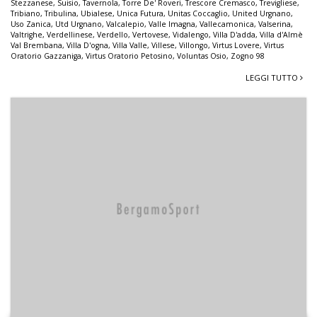
Stezzanese
,
Suisio
,
Tavernola
,
Torre De' Roveri
,
Trescore Cremasco
,
Trevigliese
,
Tribiano
,
Tribulina
,
Ubialese
,
Unica Futura
,
Unitas Coccaglio
,
United Urgnano
,
Uso Zanica
,
Utd Urgnano
,
Valcalepio
,
Valle Imagna
,
Vallecamonica
,
Valserina
,
Valtrighe
,
Verdellinese
,
Verdello
,
Vertovese
,
Vidalengo
,
Villa D'adda
,
Villa d'Almè
Val Brembana
,
Villa D'ogna
,
Villa Valle
,
Villese
,
Villongo
,
Virtus Lovere
,
Virtus
Oratorio Gazzaniga
,
Virtus Oratorio Petosino
,
Voluntas Osio
,
Zogno 98
LEGGI TUTTO