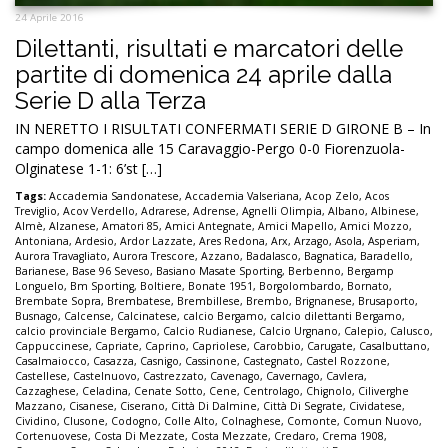
24 Aprile 2016
Dilettanti, risultati e marcatori delle
partite di domenica 24 aprile dalla
Serie D alla Terza
IN NERETTO I RISULTATI CONFERMATI SERIE D GIRONE B – In
campo domenica alle 15 Caravaggio-Pergo 0-0 Fiorenzuola-
Olginatese 1-1: 6’st […]
Tags:
Accademia Sandonatese
,
Accademia Valseriana
,
Acop Zelo
,
Acos
Treviglio
,
Acov Verdello
,
Adrarese
,
Adrense
,
Agnelli Olimpia
,
Albano
,
Albinese
,
Almè
,
Alzanese
,
Amatori 85
,
Amici Antegnate
,
Amici Mapello
,
Amici Mozzo
,
Antoniana
,
Ardesio
,
Ardor Lazzate
,
Ares Redona
,
Arx
,
Arzago
,
Asola
,
Asperiam
,
Aurora Travagliato
,
Aurora Trescore
,
Azzano
,
Badalasco
,
Bagnatica
,
Baradello
,
Barianese
,
Base 96 Seveso
,
Basiano Masate Sporting
,
Berbenno
,
Bergamp
Longuelo
,
Bm Sporting
,
Boltiere
,
Bonate 1951
,
Borgolombardo
,
Bornato
,
Brembate Sopra
,
Brembatese
,
Brembillese
,
Brembo
,
Brignanese
,
Brusaporto
,
Busnago
,
Calcense
,
Calcinatese
,
calcio Bergamo
,
calcio dilettanti Bergamo
,
calcio provinciale Bergamo
,
Calcio Rudianese
,
Calcio Urgnano
,
Calepio
,
Calusco
,
Cappuccinese
,
Capriate
,
Caprino
,
Capriolese
,
Carobbio
,
Carugate
,
Casalbuttano
,
Casalmaiocco
,
Casazza
,
Casnigo
,
Cassinone
,
Castegnato
,
Castel Rozzone
,
Castellese
,
Castelnuovo
,
Castrezzato
,
Cavenago
,
Cavernago
,
Cavlera
,
Cazzaghese
,
Celadina
,
Cenate Sotto
,
Cene
,
Centrolago
,
Chignolo
,
Ciliverghe
Mazzano
,
Cisanese
,
Ciserano
,
Città Di Dalmine
,
Città Di Segrate
,
Cividatese
,
Cividino
,
Clusone
,
Codogno
,
Colle Alto
,
Colnaghese
,
Comonte
,
Comun Nuovo
,
Cortenuovese
,
Costa Di Mezzate
,
Costa Mezzate
,
Credaro
,
Crema 1908
,