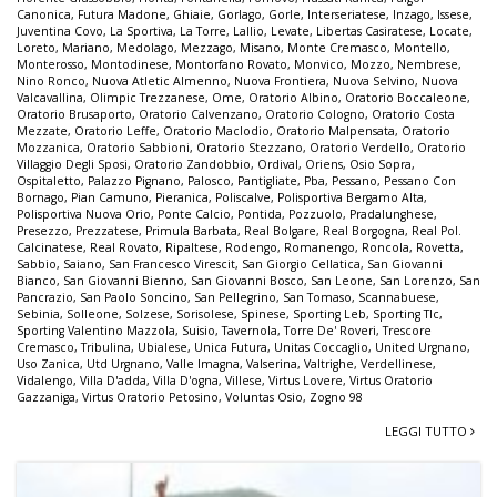
Canonica
,
Futura Madone
,
Ghiaie
,
Gorlago
,
Gorle
,
Interseriatese
,
Inzago
,
Issese
,
Juventina Covo
,
La Sportiva
,
La Torre
,
Lallio
,
Levate
,
Libertas Casiratese
,
Locate
,
Loreto
,
Mariano
,
Medolago
,
Mezzago
,
Misano
,
Monte Cremasco
,
Montello
,
Monterosso
,
Montodinese
,
Montorfano Rovato
,
Monvico
,
Mozzo
,
Nembrese
,
Nino Ronco
,
Nuova Atletic Almenno
,
Nuova Frontiera
,
Nuova Selvino
,
Nuova
Valcavallina
,
Olimpic Trezzanese
,
Ome
,
Oratorio Albino
,
Oratorio Boccaleone
,
Oratorio Brusaporto
,
Oratorio Calvenzano
,
Oratorio Cologno
,
Oratorio Costa
Mezzate
,
Oratorio Leffe
,
Oratorio Maclodio
,
Oratorio Malpensata
,
Oratorio
Mozzanica
,
Oratorio Sabbioni
,
Oratorio Stezzano
,
Oratorio Verdello
,
Oratorio
Villaggio Degli Sposi
,
Oratorio Zandobbio
,
Ordival
,
Oriens
,
Osio Sopra
,
Ospitaletto
,
Palazzo Pignano
,
Palosco
,
Pantigliate
,
Pba
,
Pessano
,
Pessano Con
Bornago
,
Pian Camuno
,
Pieranica
,
Poliscalve
,
Polisportiva Bergamo Alta
,
Polisportiva Nuova Orio
,
Ponte Calcio
,
Pontida
,
Pozzuolo
,
Pradalunghese
,
Presezzo
,
Prezzatese
,
Primula Barbata
,
Real Bolgare
,
Real Borgogna
,
Real Pol.
Calcinatese
,
Real Rovato
,
Ripaltese
,
Rodengo
,
Romanengo
,
Roncola
,
Rovetta
,
Sabbio
,
Saiano
,
San Francesco Virescit
,
San Giorgio Cellatica
,
San Giovanni
Bianco
,
San Giovanni Bienno
,
San Giovanni Bosco
,
San Leone
,
San Lorenzo
,
San
Pancrazio
,
San Paolo Soncino
,
San Pellegrino
,
San Tomaso
,
Scannabuese
,
Sebinia
,
Solleone
,
Solzese
,
Sorisolese
,
Spinese
,
Sporting Leb
,
Sporting Tlc
,
Sporting Valentino Mazzola
,
Suisio
,
Tavernola
,
Torre De' Roveri
,
Trescore
Cremasco
,
Tribulina
,
Ubialese
,
Unica Futura
,
Unitas Coccaglio
,
United Urgnano
,
Uso Zanica
,
Utd Urgnano
,
Valle Imagna
,
Valserina
,
Valtrighe
,
Verdellinese
,
Vidalengo
,
Villa D'adda
,
Villa D'ogna
,
Villese
,
Virtus Lovere
,
Virtus Oratorio
Gazzaniga
,
Virtus Oratorio Petosino
,
Voluntas Osio
,
Zogno 98
LEGGI TUTTO