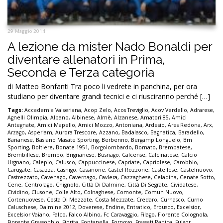
29 Maggio 2014
A lezione da mister Nado Bonaldi per
diventare allenatori in Prima,
Seconda e Terza categoria
di Matteo Bonfanti Tra poco li vedrete in panchina, per ora
studiano per diventare grandi tecnici e ci riusciranno perché […]
Tags:
Accademia Valseriana
,
Acop Zelo
,
Acos Treviglio
,
Acov Verdello
,
Adrarese
,
Agnelli Olimpia
,
Albano
,
Albinese
,
Almè
,
Alzanese
,
Amatori 85
,
Amici
Antegnate
,
Amici Mapello
,
Amici Mozzo
,
Antoniana
,
Ardesio
,
Ares Redona
,
Arx
,
Arzago
,
Asperiam
,
Aurora Trescore
,
Azzano
,
Badalasco
,
Bagnatica
,
Baradello
,
Barianese
,
Basiano Masate Sporting
,
Berbenno
,
Bergamp Longuelo
,
Bm
Sporting
,
Boltiere
,
Bonate 1951
,
Borgolombardo
,
Bornato
,
Brembatese
,
Brembillese
,
Brembo
,
Brignanese
,
Busnago
,
Calcense
,
Calcinatese
,
Calcio
Urgnano
,
Calepio
,
Calusco
,
Cappuccinese
,
Capriate
,
Capriolese
,
Carobbio
,
Carugate
,
Casazza
,
Casnigo
,
Cassinone
,
Castel Rozzone
,
Castellese
,
Castelnuovo
,
Castrezzato
,
Cavenago
,
Cavernago
,
Cavlera
,
Cazzaghese
,
Celadina
,
Cenate Sotto
,
Cene
,
Centrolago
,
Chignolo
,
Città Di Dalmine
,
Città Di Segrate
,
Cividatese
,
Cividino
,
Clusone
,
Colle Alto
,
Colnaghese
,
Comonte
,
Comun Nuovo
,
Cortenuovese
,
Costa Di Mezzate
,
Costa Mezzate
,
Credaro
,
Curnasco
,
Curno
Caluschese
,
Dalmine 2012
,
Doverese
,
Endine
,
Entratico
,
Erbusco
,
Excelsior
,
Excelsior Vaiano
,
Falco
,
Falco Albino
,
Fc Caravaggio
,
Filago
,
Fiorente Colognola
,
Fiorente Grassobbio
,
Fiorita
,
Fontanella
,
Fornovo
,
Frassati Ranica
,
Fulgor