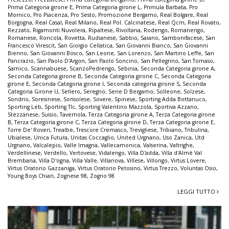
Prima Categoria girone E
,
Prima Categoria girone L
,
Primula Barbata
,
Pro
Mornico
,
Pro Piacenza
,
Pro Sesto
,
Promozione Bergamo
,
Real Bolgare
,
Real
Borgogna
,
Real Casal
,
Real Milano
,
Real Pol. Calcinatese
,
Real Qcm
,
Real Rovato
,
Rezzato
,
Rigamonti Nuvolera
,
Ripaltese
,
Rivoltana
,
Rodengo
,
Romanengo
,
Romanese
,
Roncola
,
Rovetta
,
Rudianese
,
Sabbio
,
Saiano
,
Sambonifacese
,
San
Francesco Virescit
,
San Giorgio Cellatica
,
San Giovanni Bianco
,
San Giovanni
Bienno
,
San Giovanni Bosco
,
San Leone
,
San Lorenzo
,
San Martino Leffe
,
San
Pancrazio
,
San Paolo D'Argon
,
San Paolo Soncino
,
San Pellegrino
,
San Tomaso
,
Sarnico
,
Scannabuese
,
ScanzoPedrengo
,
Sebinia
,
Seconda Categoria girone A
,
Seconda Categoria girone B
,
Seconda Categoria girone C
,
Seconda Categoria
girone E
,
Seconda Categoria girone I
,
Seconda categoria girone S
,
Seconda
Categoria Girone U
,
Sellero
,
Seregno
,
Serie D Bergamo
,
Solleone
,
Solzese
,
Sondrio
,
Soresinese
,
Sorisolese
,
Sovere
,
Spinese
,
Sporting Adda Bottanuco
,
Sporting Leb
,
Sporting Tlc
,
Sporting Valentino Mazzola
,
Sportiva Azzano
,
Stezzanese
,
Suisio
,
Tavernola
,
Terza Categoria girone A
,
Terza Categoria girone
B
,
Terza Categoria girone C
,
Terza Categoria girone D
,
Terza Categoria girone E
,
Torre De' Roveri
,
Trealbe
,
Trescore Cremasco
,
Trevigliese
,
Tribiano
,
Tribulina
,
Ubialese
,
Unica Futura
,
Unitas Coccaglio
,
United Urgnano
,
Uso Zanica
,
Utd
Urgnano
,
Valcalepio
,
Valle Imagna
,
Vallecamonica
,
Valserina
,
Valtrighe
,
Verdellinese
,
Verdello
,
Vertovese
,
Vidalengo
,
Villa D'adda
,
Villa d'Almè Val
Brembana
,
Villa D'ogna
,
Villa Valle
,
Villanova
,
Villese
,
Villongo
,
Virtus Lovere
,
Virtus Oratorio Gazzaniga
,
Virtus Oratorio Petosino
,
Virtus Trezzo
,
Voluntas Osio
,
Young Boys Chiari
,
Zognese 98
,
Zogno 98
LEGGI TUTTO