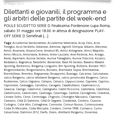
30 Maggio 2014
Dilettanti e giovanili, il programma e
gli arbitri delle partite del week-end
POULE SCUDETTO SERIE D Finalissima Pordenone-Lupa Roma,
sabato 31 maggio ore 18.00: in attesa di designazione PLAY-
OFF SERIE D Semifinali […]
Tags:
Accademia Sandonatese
,
Accademia Valseriana
,
Acop Zelo
,
Acos
Treviglio
,
Acov Verdello
,
Adrarese
,
Adrense
,
Agnelli Olimpia
,
Albano
,
Albinese
,
Almè
,
Alzanese
,
AlzanoCene
,
Amatori 85
,
Amici Antegnate
,
Amici Mapello
,
Amici Mozzo
,
Antoniana
,
Ardesio
,
Ardor Lazzate
,
Ares Redona
,
Arx
,
Arzago
,
Asola
,
Asperiam
,
Aurora Seriate
,
Aurora Travagliato
,
Aurora Trescore
,
Azzano
,
Badalasco
,
Bagnatica
,
Baradello
,
Barianese
,
Base 96 Seveso
,
Basiano Masate
Sporting
,
Berbenno
,
Bergamp Longuelo
,
Bm Sporting
,
Boltiere
,
Bonate 1951
,
Borgolombardo
,
Borgomanero
,
Bornato
,
Brembate Sopra
,
Brembatese
,
Brembillese
,
Brembo
,
Brignanese
,
Brusaporto
,
Busnago
,
Calcense
,
Calcinatese
,
calcio Bergamo
,
calcio dilettanti Bergamo
,
calcio provinciale Bergamo
,
Calcio
Rudianese
,
Calcio Urgnano
,
Calepio
,
Calusco
,
Cappuccinese
,
Capriate
,
Caprino
,
Capriolese
,
Caravaggio
,
Carobbio
,
Carugate
,
Casalbuttano
,
Casalmaiocco
,
Casazza
,
Casnigo
,
Cassinone
,
Castegnato
,
Castel Rozzone
,
Castellana
,
Castellese
,
Castelnuovo
,
Castrezzato
,
Cavenago
,
Cavernago
,
Cavlera
,
Cazzaghese
,
Celadina
,
Cenate Sotto
,
Cene
,
Centrolago
,
Chignolo
,
Ciliverghe Mazzano
,
Cisanese
,
Ciserano
,
Città Di Dalmine
,
Città Di Segrate
,
Cividatese
,
Cividino
,
Clusone
,
Codogno
,
Colle Alto
,
Colnaghese
,
Comonte
,
Comun Nuovo
,
Cortenuovese
,
Costa Di Mezzate
,
Costa Mezzate
,
Credaro
,
Crema 1908
,
Curnasco
,
Curno
Caluschese
,
Dalmine 2012
,
Darfo
,
Desio
,
dilettanti Bergamo
,
Doverese
,