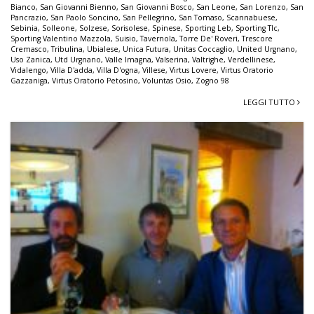
Bianco
,
San Giovanni Bienno
,
San Giovanni Bosco
,
San Leone
,
San Lorenzo
,
San
Pancrazio
,
San Paolo Soncino
,
San Pellegrino
,
San Tomaso
,
Scannabuese
,
Sebinia
,
Solleone
,
Solzese
,
Sorisolese
,
Spinese
,
Sporting Leb
,
Sporting Tlc
,
Sporting Valentino Mazzola
,
Suisio
,
Tavernola
,
Torre De' Roveri
,
Trescore
Cremasco
,
Tribulina
,
Ubialese
,
Unica Futura
,
Unitas Coccaglio
,
United Urgnano
,
Uso Zanica
,
Utd Urgnano
,
Valle Imagna
,
Valserina
,
Valtrighe
,
Verdellinese
,
Vidalengo
,
Villa D'adda
,
Villa D'ogna
,
Villese
,
Virtus Lovere
,
Virtus Oratorio
Gazzaniga
,
Virtus Oratorio Petosino
,
Voluntas Osio
,
Zogno 98
LEGGI TUTTO