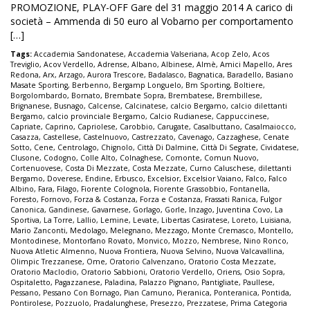
PROMOZIONE, PLAY-OFF Gare del 31 maggio 2014 A carico di
società – Ammenda di 50 euro al Vobarno per comportamento
[…]
Tags:
Accademia Sandonatese
,
Accademia Valseriana
,
Acop Zelo
,
Acos
Treviglio
,
Acov Verdello
,
Adrense
,
Albano
,
Albinese
,
Almè
,
Amici Mapello
,
Ares
Redona
,
Arx
,
Arzago
,
Aurora Trescore
,
Badalasco
,
Bagnatica
,
Baradello
,
Basiano
Masate Sporting
,
Berbenno
,
Bergamp Longuelo
,
Bm Sporting
,
Boltiere
,
Borgolombardo
,
Bornato
,
Brembate Sopra
,
Brembatese
,
Brembillese
,
Brignanese
,
Busnago
,
Calcense
,
Calcinatese
,
calcio Bergamo
,
calcio dilettanti
Bergamo
,
calcio provinciale Bergamo
,
Calcio Rudianese
,
Cappuccinese
,
Capriate
,
Caprino
,
Capriolese
,
Carobbio
,
Carugate
,
Casalbuttano
,
Casalmaiocco
,
Casazza
,
Castellese
,
Castelnuovo
,
Castrezzato
,
Cavenago
,
Cazzaghese
,
Cenate
Sotto
,
Cene
,
Centrolago
,
Chignolo
,
Città Di Dalmine
,
Città Di Segrate
,
Cividatese
,
Clusone
,
Codogno
,
Colle Alto
,
Colnaghese
,
Comonte
,
Comun Nuovo
,
Cortenuovese
,
Costa Di Mezzate
,
Costa Mezzate
,
Curno Caluschese
,
dilettanti
Bergamo
,
Doverese
,
Endine
,
Erbusco
,
Excelsior
,
Excelsior Vaiano
,
Falco
,
Falco
Albino
,
Fara
,
Filago
,
Fiorente Colognola
,
Fiorente Grassobbio
,
Fontanella
,
Foresto
,
Fornovo
,
Forza & Costanza
,
Forza e Costanza
,
Frassati Ranica
,
Fulgor
Canonica
,
Gandinese
,
Gavarnese
,
Gorlago
,
Gorle
,
Inzago
,
Juventina Covo
,
La
Sportiva
,
La Torre
,
Lallio
,
Lemine
,
Levate
,
Libertas Casiratese
,
Loreto
,
Luisiana
,
Mario Zanconti
,
Medolago
,
Melegnano
,
Mezzago
,
Monte Cremasco
,
Montello
,
Montodinese
,
Montorfano Rovato
,
Monvico
,
Mozzo
,
Nembrese
,
Nino Ronco
,
Nuova Atletic Almenno
,
Nuova Frontiera
,
Nuova Selvino
,
Nuova Valcavallina
,
Olimpic Trezzanese
,
Ome
,
Oratorio Calvenzano
,
Oratorio Costa Mezzate
,
Oratorio Maclodio
,
Oratorio Sabbioni
,
Oratorio Verdello
,
Oriens
,
Osio Sopra
,
Ospitaletto
,
Pagazzanese
,
Paladina
,
Palazzo Pignano
,
Pantigliate
,
Paullese
,
Pessano
,
Pessano Con Bornago
,
Pian Camuno
,
Pieranica
,
Ponteranica
,
Pontida
,
Pontirolese
,
Pozzuolo
,
Pradalunghese
,
Presezzo
,
Prezzatese
,
Prima Categoria