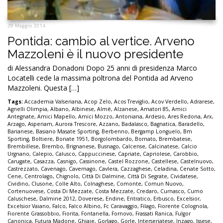
29 Maggio 2014
Pontida: cambio al vertice. Arveno
Mazzoleni è il nuovo presidente
di Alessandra Donadoni Dopo 25 anni di presidenza Marco
Locatelli cede la massima poltrona del Pontida ad Arveno
Mazzoleni. Questa […]
Tags:
Accademia Valseriana
,
Acop Zelo
,
Acos Treviglio
,
Acov Verdello
,
Adrarese
,
Agnelli Olimpia
,
Albano
,
Albinese
,
Almè
,
Alzanese
,
Amatori 85
,
Amici
Antegnate
,
Amici Mapello
,
Amici Mozzo
,
Antoniana
,
Ardesio
,
Ares Redona
,
Arx
,
Arzago
,
Asperiam
,
Aurora Trescore
,
Azzano
,
Badalasco
,
Bagnatica
,
Baradello
,
Barianese
,
Basiano Masate Sporting
,
Berbenno
,
Bergamp Longuelo
,
Bm
Sporting
,
Boltiere
,
Bonate 1951
,
Borgolombardo
,
Bornato
,
Brembatese
,
Brembillese
,
Brembo
,
Brignanese
,
Busnago
,
Calcense
,
Calcinatese
,
Calcio
Urgnano
,
Calepio
,
Calusco
,
Cappuccinese
,
Capriate
,
Capriolese
,
Carobbio
,
Carugate
,
Casazza
,
Casnigo
,
Cassinone
,
Castel Rozzone
,
Castellese
,
Castelnuovo
,
Castrezzato
,
Cavenago
,
Cavernago
,
Cavlera
,
Cazzaghese
,
Celadina
,
Cenate Sotto
,
Cene
,
Centrolago
,
Chignolo
,
Città Di Dalmine
,
Città Di Segrate
,
Cividatese
,
Cividino
,
Clusone
,
Colle Alto
,
Colnaghese
,
Comonte
,
Comun Nuovo
,
Cortenuovese
,
Costa Di Mezzate
,
Costa Mezzate
,
Credaro
,
Curnasco
,
Curno
Caluschese
,
Dalmine 2012
,
Doverese
,
Endine
,
Entratico
,
Erbusco
,
Excelsior
,
Excelsior Vaiano
,
Falco
,
Falco Albino
,
Fc Caravaggio
,
Filago
,
Fiorente Colognola
,
Fiorente Grassobbio
,
Fiorita
,
Fontanella
,
Fornovo
,
Frassati Ranica
,
Fulgor
Canonica
,
Futura Madone
,
Ghiaie
,
Gorlago
,
Gorle
,
Interseriatese
,
Inzago
,
Issese
,