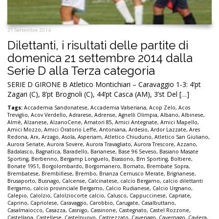
21 Settembre 2014
Dilettanti, i risultati delle partite di
domenica 21 settembre 2014 dalla
Serie D alla Terza categoria
SERIE D GIRONE B Atletico Montichiari – Caravaggio 1-3: 4’pt
Zagari (C), 8’pt Brognoli (C), 44’pt Casca (AM), 3’st Del […]
Tags:
Accademia Sandonatese
,
Accademia Valseriana
,
Acop Zelo
,
Acos
Treviglio
,
Acov Verdello
,
Adrarese
,
Adrense
,
Agnelli Olimpia
,
Albano
,
Albinese
,
Almè
,
Alzanese
,
AlzanoCene
,
Amatori 85
,
Amici Antegnate
,
Amici Mapello
,
Amici Mozzo
,
Amici Oratorio Leffe
,
Antoniana
,
Ardesio
,
Ardor Lazzate
,
Ares
Redona
,
Arx
,
Arzago
,
Asola
,
Asperiam
,
Atletico Chiuduno
,
Atletico San Giuliano
,
Aurora Seriate
,
Aurora Sovere
,
Aurora Travagliato
,
Aurora Trescore
,
Azzano
,
Badalasco
,
Bagnatica
,
Baradello
,
Barianese
,
Base 96 Seveso
,
Basiano Masate
Sporting
,
Berbenno
,
Bergamp Longuelo
,
Biassono
,
Bm Sporting
,
Boltiere
,
Bonate 1951
,
Borgolombardo
,
Borgomanero
,
Bornato
,
Brembate Sopra
,
Brembatese
,
Brembillese
,
Brembo
,
Brianza Cernusco Merate
,
Brignanese
,
Brusaporto
,
Busnago
,
Calcense
,
Calcinatese
,
calcio Bergamo
,
calcio dilettanti
Bergamo
,
calcio provinciale Bergamo
,
Calcio Rudianese
,
Calcio Urgnano
,
Calepio
,
Calolzio
,
Calolziocorte calcio
,
Calusco
,
Cappuccinese
,
Capriate
,
Caprino
,
Capriolese
,
Caravaggio
,
Carobbio
,
Carugate
,
Casalbuttano
,
Casalmaiocco
,
Casazza
,
Casnigo
,
Cassinone
,
Castegnato
,
Castel Rozzone
,
Castellana
,
Castellese
,
Castelnuovo
,
Castrezzato
,
Cavenago
,
Cavernago
,
Cavlera
,