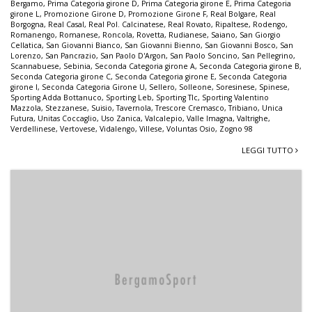
Bergamo
,
Prima Categoria girone D
,
Prima Categoria girone E
,
Prima Categoria
girone L
,
Promozione Girone D
,
Promozione Girone F
,
Real Bolgare
,
Real
Borgogna
,
Real Casal
,
Real Pol. Calcinatese
,
Real Rovato
,
Ripaltese
,
Rodengo
,
Romanengo
,
Romanese
,
Roncola
,
Rovetta
,
Rudianese
,
Saiano
,
San Giorgio
Cellatica
,
San Giovanni Bianco
,
San Giovanni Bienno
,
San Giovanni Bosco
,
San
Lorenzo
,
San Pancrazio
,
San Paolo D'Argon
,
San Paolo Soncino
,
San Pellegrino
,
Scannabuese
,
Sebinia
,
Seconda Categoria girone A
,
Seconda Categoria girone B
,
Seconda Categoria girone C
,
Seconda Categoria girone E
,
Seconda Categoria
girone I
,
Seconda Categoria Girone U
,
Sellero
,
Solleone
,
Soresinese
,
Spinese
,
Sporting Adda Bottanuco
,
Sporting Leb
,
Sporting Tlc
,
Sporting Valentino
Mazzola
,
Stezzanese
,
Suisio
,
Tavernola
,
Trescore Cremasco
,
Tribiano
,
Unica
Futura
,
Unitas Coccaglio
,
Uso Zanica
,
Valcalepio
,
Valle Imagna
,
Valtrighe
,
Verdellinese
,
Vertovese
,
Vidalengo
,
Villese
,
Voluntas Osio
,
Zogno 98
LEGGI TUTTO