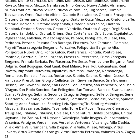
Misano
,
Monte Cremasco
,
Montello
,
Monterosso
,
Montodinese
,
Montorfano
Rovato
,
Monvico
,
Mozzo
,
Nembrese
,
Nino Ronco
,
Nuova Atletic Almenno
,
Nuova Frontiera
,
Nuova Selvino
,
Nuova Valcavallina
,
Olginatese
,
Olimpic
Trezzanese
,
Ome
,
Oratorio Albino
,
Oratorio Boccaleone
,
Oratorio Brusaporto
,
Oratorio Calvenzano
,
Oratorio Cologno
,
Oratorio Costa Mezzate
,
Oratorio Leffe
,
Oratorio Maclodio
,
Oratorio Malpensata
,
Oratorio Mozzanica
,
Oratorio
Sabbioni
,
Oratorio Stezzano
,
Oratorio Verdello
,
Oratorio Villaggio Degli Sposi
,
Oratorio Zandobbio
,
Ordival
,
Oriens
,
Orsa Cortefranca
,
Osio Sopra
,
Ospitaletto
,
Pagazzanese
,
Paladina
,
Palazzo Pignano
,
Palosco
,
Pantigliate
,
Paullese
,
Pba
,
Pedrocca
,
Pessano
,
Pessano Con Bornago
,
Piacenza
,
Pian Camuno
,
Pieranica
,
Play-off Terza categoria Bergamo
,
Poliscalve
,
Polisportiva Bergamo Alta
,
Polisportiva Nuova Orio
,
Ponte Calcio
,
Ponteranica
,
Pontida
,
Pontirolese
,
Pontisola
,
Pozzuolo
,
Pradalunghese
,
Presezzo
,
Prezzatese
,
Prima Categoria
Bergamo
,
Primula Barbata
,
Pro Piacenza
,
Pro Sesto
,
Promozione Bergamo
,
Real
Bolgare
,
Real Borgogna
,
Real Casal
,
Real Milano
,
Real Pol. Calcinatese
,
Real
Rovato
,
Rigamonti Nuvolera
,
Ripaltese
,
Rivoltana
,
Rodengo
,
Romanengo
,
Romanese
,
Roncola
,
Rovetta
,
Rudianese
,
Sabbio
,
Saiano
,
Sambonifacese
,
San
Francesco Virescit
,
San Giorgio Cellatica
,
San Giovanni Bianco
,
San Giovanni
Bienno
,
San Giovanni Bosco
,
San Leone
,
San Lorenzo
,
San Pancrazio
,
San Paolo
D'Argon
,
San Paolo Soncino
,
San Pellegrino
,
San Tomaso
,
Sarnico
,
Scannabuese
,
ScanzoPedrengo
,
Sebinia
,
Seconda Categoria Bergamo
,
Sellero
,
Seregno
,
Serie
D Bergamo
,
Solleone
,
Solzese
,
Sondrio
,
Soresinese
,
Sorisolese
,
Sovere
,
Spinese
,
Sporting Adda Bottanuco
,
Sporting Leb
,
Sporting Tlc
,
Sporting Valentino
Mazzola
,
Stezzanese
,
Suisio
,
Tavernola
,
Torre De' Roveri
,
Trescore Cremasco
,
Trevigliese
,
Tribiano
,
Tribulina
,
Ubialese
,
Unica Futura
,
Unitas Coccaglio
,
United
Urgnano
,
Uso Zanica
,
Utd Urgnano
,
Valcalepio
,
Valle Imagna
,
Vallecamonica
,
Valserina
,
Valtrighe
,
Verdellinese
,
Verdello
,
Vertovese
,
Vidalengo
,
Villa D'adda
,
Villa d'Almè Val Brembana
,
Villa D'ogna
,
Villa Valle
,
Villese
,
Villongo
,
Virtus
Lovere
,
Virtus Oratorio Gazzaniga
,
Virtus Oratorio Petosino
,
Voluntas Osio
,
Zogno
98