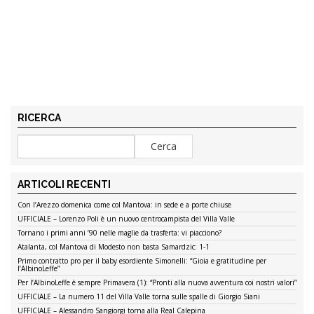
RICERCA
ARTICOLI RECENTI
Con l’Arezzo domenica come col Mantova: in sede e a porte chiuse
UFFICIALE – Lorenzo Poli è un nuovo centrocampista del Villa Valle
Tornano i primi anni ’90 nelle maglie da trasferta: vi piacciono?
Atalanta, col Mantova di Modesto non basta Samardzic: 1-1
Primo contratto pro per il baby esordiente Simonelli: “Gioia e gratitudine per
l’AlbinoLeffe”
Per l’AlbinoLeffe è sempre Primavera (1): “Pronti alla nuova avventura coi nostri valori”
UFFICIALE – La numero 11 del Villa Valle torna sulle spalle di Giorgio Siani
UFFICIALE – Alessandro Sangiorgi torna alla Real Calepina