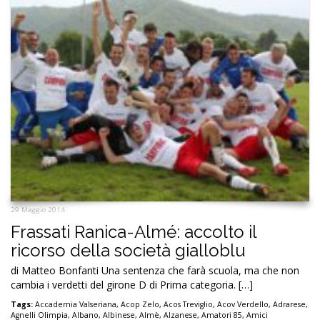
29 Maggio 2014
Frassati Ranica-Almé: accolto il
ricorso della società gialloblu
di Matteo Bonfanti Una sentenza che farà scuola, ma che non
cambia i verdetti del girone D di Prima categoria. […]
Tags:
Accademia Valseriana
,
Acop Zelo
,
Acos Treviglio
,
Acov Verdello
,
Adrarese
,
Agnelli Olimpia
,
Albano
,
Albinese
,
Almè
,
Alzanese
,
Amatori 85
,
Amici