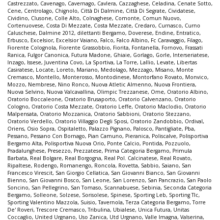
Castrezzato
,
Cavenago
,
Cavernago
,
Cavlera
,
Cazzaghese
,
Celadina
,
Cenate Sotto
,
Cene
,
Centrolago
,
Chignolo
,
Città Di Dalmine
,
Città Di Segrate
,
Cividatese
,
Cividino
,
Clusone
,
Colle Alto
,
Colnaghese
,
Comonte
,
Comun Nuovo
,
Cortenuovese
,
Costa Di Mezzate
,
Costa Mezzate
,
Credaro
,
Curnasco
,
Curno
Caluschese
,
Dalmine 2012
,
dilettanti Bergamo
,
Doverese
,
Endine
,
Entratico
,
Erbusco
,
Excelsior
,
Excelsior Vaiano
,
Falco
,
Falco Albino
,
Fc Caravaggio
,
Filago
,
Fiorente Colognola
,
Fiorente Grassobbio
,
Fiorita
,
Fontanella
,
Fornovo
,
Frassati
Ranica
,
Fulgor Canonica
,
Futura Madone
,
Ghiaie
,
Gorlago
,
Gorle
,
Interseriatese
,
Inzago
,
Issese
,
Juventina Covo
,
La Sportiva
,
La Torre
,
Lallio
,
Levate
,
Libertas
Casiratese
,
Locate
,
Loreto
,
Mariano
,
Medolago
,
Mezzago
,
Misano
,
Monte
Cremasco
,
Montello
,
Monterosso
,
Montodinese
,
Montorfano Rovato
,
Monvico
,
Mozzo
,
Nembrese
,
Nino Ronco
,
Nuova Atletic Almenno
,
Nuova Frontiera
,
Nuova Selvino
,
Nuova Valcavallina
,
Olimpic Trezzanese
,
Ome
,
Oratorio Albino
,
Oratorio Boccaleone
,
Oratorio Brusaporto
,
Oratorio Calvenzano
,
Oratorio
Cologno
,
Oratorio Costa Mezzate
,
Oratorio Leffe
,
Oratorio Maclodio
,
Oratorio
Malpensata
,
Oratorio Mozzanica
,
Oratorio Sabbioni
,
Oratorio Stezzano
,
Oratorio Verdello
,
Oratorio Villaggio Degli Sposi
,
Oratorio Zandobbio
,
Ordival
,
Oriens
,
Osio Sopra
,
Ospitaletto
,
Palazzo Pignano
,
Palosco
,
Pantigliate
,
Pba
,
Pessano
,
Pessano Con Bornago
,
Pian Camuno
,
Pieranica
,
Poliscalve
,
Polisportiva
Bergamo Alta
,
Polisportiva Nuova Orio
,
Ponte Calcio
,
Pontida
,
Pozzuolo
,
Pradalunghese
,
Presezzo
,
Prezzatese
,
Prima Categoria Bergamo
,
Primula
Barbata
,
Real Bolgare
,
Real Borgogna
,
Real Pol. Calcinatese
,
Real Rovato
,
Ripaltese
,
Rodengo
,
Romanengo
,
Roncola
,
Rovetta
,
Sabbio
,
Saiano
,
San
Francesco Virescit
,
San Giorgio Cellatica
,
San Giovanni Bianco
,
San Giovanni
Bienno
,
San Giovanni Bosco
,
San Leone
,
San Lorenzo
,
San Pancrazio
,
San Paolo
Soncino
,
San Pellegrino
,
San Tomaso
,
Scannabuese
,
Sebinia
,
Seconda Categoria
Bergamo
,
Solleone
,
Solzese
,
Sorisolese
,
Spinese
,
Sporting Leb
,
Sporting Tlc
,
Sporting Valentino Mazzola
,
Suisio
,
Tavernola
,
Terza Categoria Bergamo
,
Torre
De' Roveri
,
Trescore Cremasco
,
Tribulina
,
Ubialese
,
Unica Futura
,
Unitas
Coccaglio
,
United Urgnano
,
Uso Zanica
,
Utd Urgnano
,
Valle Imagna
,
Valserina
,