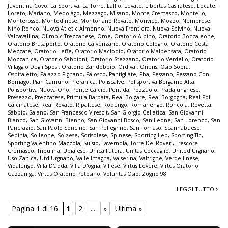
Juventina Covo
,
La Sportiva
,
La Torre
,
Lallio
,
Levate
,
Libertas Casiratese
,
Locate
,
Loreto
,
Mariano
,
Medolago
,
Mezzago
,
Misano
,
Monte Cremasco
,
Montello
,
Monterosso
,
Montodinese
,
Montorfano Rovato
,
Monvico
,
Mozzo
,
Nembrese
,
Nino Ronco
,
Nuova Atletic Almenno
,
Nuova Frontiera
,
Nuova Selvino
,
Nuova
Valcavallina
,
Olimpic Trezzanese
,
Ome
,
Oratorio Albino
,
Oratorio Boccaleone
,
Oratorio Brusaporto
,
Oratorio Calvenzano
,
Oratorio Cologno
,
Oratorio Costa
Mezzate
,
Oratorio Leffe
,
Oratorio Maclodio
,
Oratorio Malpensata
,
Oratorio
Mozzanica
,
Oratorio Sabbioni
,
Oratorio Stezzano
,
Oratorio Verdello
,
Oratorio
Villaggio Degli Sposi
,
Oratorio Zandobbio
,
Ordival
,
Oriens
,
Osio Sopra
,
Ospitaletto
,
Palazzo Pignano
,
Palosco
,
Pantigliate
,
Pba
,
Pessano
,
Pessano Con
Bornago
,
Pian Camuno
,
Pieranica
,
Poliscalve
,
Polisportiva Bergamo Alta
,
Polisportiva Nuova Orio
,
Ponte Calcio
,
Pontida
,
Pozzuolo
,
Pradalunghese
,
Presezzo
,
Prezzatese
,
Primula Barbata
,
Real Bolgare
,
Real Borgogna
,
Real Pol.
Calcinatese
,
Real Rovato
,
Ripaltese
,
Rodengo
,
Romanengo
,
Roncola
,
Rovetta
,
Sabbio
,
Saiano
,
San Francesco Virescit
,
San Giorgio Cellatica
,
San Giovanni
Bianco
,
San Giovanni Bienno
,
San Giovanni Bosco
,
San Leone
,
San Lorenzo
,
San
Pancrazio
,
San Paolo Soncino
,
San Pellegrino
,
San Tomaso
,
Scannabuese
,
Sebinia
,
Solleone
,
Solzese
,
Sorisolese
,
Spinese
,
Sporting Leb
,
Sporting Tlc
,
Sporting Valentino Mazzola
,
Suisio
,
Tavernola
,
Torre De' Roveri
,
Trescore
Cremasco
,
Tribulina
,
Ubialese
,
Unica Futura
,
Unitas Coccaglio
,
United Urgnano
,
Uso Zanica
,
Utd Urgnano
,
Valle Imagna
,
Valserina
,
Valtrighe
,
Verdellinese
,
Vidalengo
,
Villa D'adda
,
Villa D'ogna
,
Villese
,
Virtus Lovere
,
Virtus Oratorio
Gazzaniga
,
Virtus Oratorio Petosino
,
Voluntas Osio
,
Zogno 98
LEGGI TUTTO
Pagina 1 di 16
1
2
...
»
Ultima »