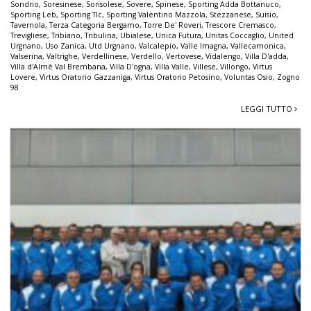
Sondrio
,
Soresinese
,
Sorisolese
,
Sovere
,
Spinese
,
Sporting Adda Bottanuco
,
Sporting Leb
,
Sporting Tlc
,
Sporting Valentino Mazzola
,
Stezzanese
,
Suisio
,
Tavernola
,
Terza Categoria Bergamo
,
Torre De' Roveri
,
Trescore Cremasco
,
Trevigliese
,
Tribiano
,
Tribulina
,
Ubialese
,
Unica Futura
,
Unitas Coccaglio
,
United
Urgnano
,
Uso Zanica
,
Utd Urgnano
,
Valcalepio
,
Valle Imagna
,
Vallecamonica
,
Valserina
,
Valtrighe
,
Verdellinese
,
Verdello
,
Vertovese
,
Vidalengo
,
Villa D'adda
,
Villa d'Almè Val Brembana
,
Villa D'ogna
,
Villa Valle
,
Villese
,
Villongo
,
Virtus
Lovere
,
Virtus Oratorio Gazzaniga
,
Virtus Oratorio Petosino
,
Voluntas Osio
,
Zogno
98
LEGGI TUTTO