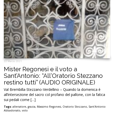
22 Marzo 2021
Mister Regonesi e il voto a
Sant’Antonio: “All’Oratorio Stezzano
restino tutti” (AUDIO ORIGINALE)
Val Brembilla-Stezzano-Verdellino – Quando la domenica è
all’intersezione del sacro col profano del pallone, con la fatica
sui pedali come […]
Tags:
allenatore
,
grazia
,
Massimo Regonesi
,
Oratorio Stezzano
,
Sant'Antonio
Abbadonato
,
voto