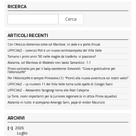
RICERCA
ARTICOLI RECENTI
Con l’Arezzo domenica come col Mantova: in sede e a porte chiuse
UFFICIALE – Lorenzo Poli è un nuovo centrocampista del Villa Valle
Tornano i primi anni ’90 nelle maglie da trasferta: vi piacciono?
Atalanta, col Mantova di Modesto non basta Samardzic: 1-1
Primo contratto pro per il baby esordiente Simonelli: “Gioia e gratitudine per
l’AlbinoLeffe”
Per l’AlbinoLeffe è sempre Primavera (1): “Pronti alla nuova avventura coi nostri valori”
UFFICIALE – La numero 11 del Villa Valle torna sulle spalle di Giorgio Siani
UFFICIALE – Alessandro Sangiorgi torna alla Real Calepina
La Torre, nomi importanti per la Juniores regionale (e in ottica Prima squadra)
Atalanta in lutto: è scomparso Amerigo Sarri, papà di mister Maurizio
ARCHIVI
2026
Luglio