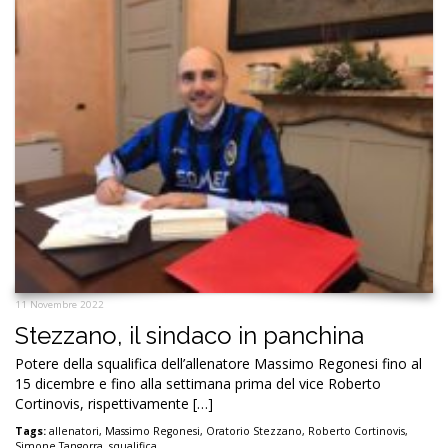
11 Novembre 2022
Stezzano, il sindaco in panchina
Potere della squalifica dell’allenatore Massimo Regonesi fino al
15 dicembre e fino alla settimana prima del vice Roberto
Cortinovis, rispettivamente […]
Tags:
allenatori
,
Massimo Regonesi
,
Oratorio Stezzano
,
Roberto Cortinovis
,
Simone Tangorra
,
squalifica