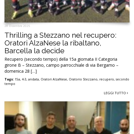
28 Dicembre 2025
Thrilling a Stezzano nel recupero:
Oratori AlzaNese la ribaltano,
Barcella la decide
Recupero (secondo tempo) della 15a giornata II Categoria
girone B – Stezzano, campo parrocchiale di via Bergamo –
domenica 28 […]
Tags:
15a
,
4-3
,
andata
,
Oratori AlzaNese
,
Oratorio Stezzano
,
recupero
,
secondo
tempo
LEGGI TUTTO