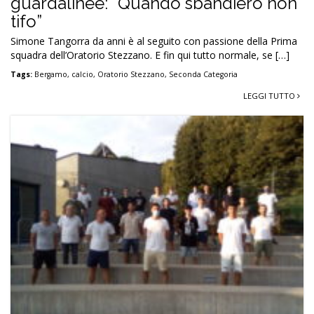
guardalinee: “Quando sbandiero non
tifo”
Simone Tangorra da anni è al seguito con passione della Prima
squadra dell’Oratorio Stezzano. E fin qui tutto normale, se […]
Tags:
Bergamo
,
calcio
,
Oratorio Stezzano
,
Seconda Categoria
LEGGI TUTTO