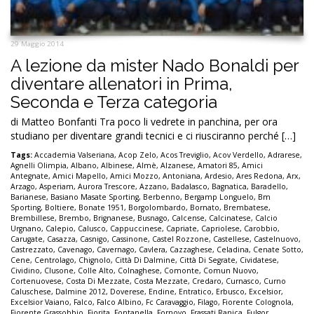
29 Maggio 2014
A lezione da mister Nado Bonaldi per
diventare allenatori in Prima,
Seconda e Terza categoria
di Matteo Bonfanti Tra poco li vedrete in panchina, per ora
studiano per diventare grandi tecnici e ci riusciranno perché […]
Tags:
Accademia Valseriana
,
Acop Zelo
,
Acos Treviglio
,
Acov Verdello
,
Adrarese
,
Agnelli Olimpia
,
Albano
,
Albinese
,
Almè
,
Alzanese
,
Amatori 85
,
Amici
Antegnate
,
Amici Mapello
,
Amici Mozzo
,
Antoniana
,
Ardesio
,
Ares Redona
,
Arx
,
Arzago
,
Asperiam
,
Aurora Trescore
,
Azzano
,
Badalasco
,
Bagnatica
,
Baradello
,
Barianese
,
Basiano Masate Sporting
,
Berbenno
,
Bergamp Longuelo
,
Bm
Sporting
,
Boltiere
,
Bonate 1951
,
Borgolombardo
,
Bornato
,
Brembatese
,
Brembillese
,
Brembo
,
Brignanese
,
Busnago
,
Calcense
,
Calcinatese
,
Calcio
Urgnano
,
Calepio
,
Calusco
,
Cappuccinese
,
Capriate
,
Capriolese
,
Carobbio
,
Carugate
,
Casazza
,
Casnigo
,
Cassinone
,
Castel Rozzone
,
Castellese
,
Castelnuovo
,
Castrezzato
,
Cavenago
,
Cavernago
,
Cavlera
,
Cazzaghese
,
Celadina
,
Cenate Sotto
,
Cene
,
Centrolago
,
Chignolo
,
Città Di Dalmine
,
Città Di Segrate
,
Cividatese
,
Cividino
,
Clusone
,
Colle Alto
,
Colnaghese
,
Comonte
,
Comun Nuovo
,
Cortenuovese
,
Costa Di Mezzate
,
Costa Mezzate
,
Credaro
,
Curnasco
,
Curno
Caluschese
,
Dalmine 2012
,
Doverese
,
Endine
,
Entratico
,
Erbusco
,
Excelsior
,
Excelsior Vaiano
,
Falco
,
Falco Albino
,
Fc Caravaggio
,
Filago
,
Fiorente Colognola
,
Fiorente Grassobbio
,
Fiorita
,
Fontanella
,
Fornovo
,
Frassati Ranica
,
Fulgor