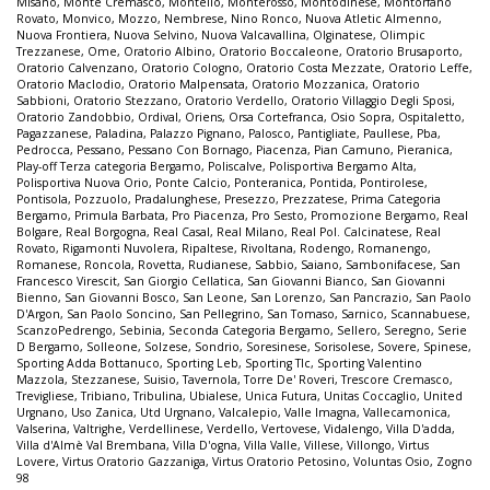
Misano
,
Monte Cremasco
,
Montello
,
Monterosso
,
Montodinese
,
Montorfano
Rovato
,
Monvico
,
Mozzo
,
Nembrese
,
Nino Ronco
,
Nuova Atletic Almenno
,
Nuova Frontiera
,
Nuova Selvino
,
Nuova Valcavallina
,
Olginatese
,
Olimpic
Trezzanese
,
Ome
,
Oratorio Albino
,
Oratorio Boccaleone
,
Oratorio Brusaporto
,
Oratorio Calvenzano
,
Oratorio Cologno
,
Oratorio Costa Mezzate
,
Oratorio Leffe
,
Oratorio Maclodio
,
Oratorio Malpensata
,
Oratorio Mozzanica
,
Oratorio
Sabbioni
,
Oratorio Stezzano
,
Oratorio Verdello
,
Oratorio Villaggio Degli Sposi
,
Oratorio Zandobbio
,
Ordival
,
Oriens
,
Orsa Cortefranca
,
Osio Sopra
,
Ospitaletto
,
Pagazzanese
,
Paladina
,
Palazzo Pignano
,
Palosco
,
Pantigliate
,
Paullese
,
Pba
,
Pedrocca
,
Pessano
,
Pessano Con Bornago
,
Piacenza
,
Pian Camuno
,
Pieranica
,
Play-off Terza categoria Bergamo
,
Poliscalve
,
Polisportiva Bergamo Alta
,
Polisportiva Nuova Orio
,
Ponte Calcio
,
Ponteranica
,
Pontida
,
Pontirolese
,
Pontisola
,
Pozzuolo
,
Pradalunghese
,
Presezzo
,
Prezzatese
,
Prima Categoria
Bergamo
,
Primula Barbata
,
Pro Piacenza
,
Pro Sesto
,
Promozione Bergamo
,
Real
Bolgare
,
Real Borgogna
,
Real Casal
,
Real Milano
,
Real Pol. Calcinatese
,
Real
Rovato
,
Rigamonti Nuvolera
,
Ripaltese
,
Rivoltana
,
Rodengo
,
Romanengo
,
Romanese
,
Roncola
,
Rovetta
,
Rudianese
,
Sabbio
,
Saiano
,
Sambonifacese
,
San
Francesco Virescit
,
San Giorgio Cellatica
,
San Giovanni Bianco
,
San Giovanni
Bienno
,
San Giovanni Bosco
,
San Leone
,
San Lorenzo
,
San Pancrazio
,
San Paolo
D'Argon
,
San Paolo Soncino
,
San Pellegrino
,
San Tomaso
,
Sarnico
,
Scannabuese
,
ScanzoPedrengo
,
Sebinia
,
Seconda Categoria Bergamo
,
Sellero
,
Seregno
,
Serie
D Bergamo
,
Solleone
,
Solzese
,
Sondrio
,
Soresinese
,
Sorisolese
,
Sovere
,
Spinese
,
Sporting Adda Bottanuco
,
Sporting Leb
,
Sporting Tlc
,
Sporting Valentino
Mazzola
,
Stezzanese
,
Suisio
,
Tavernola
,
Torre De' Roveri
,
Trescore Cremasco
,
Trevigliese
,
Tribiano
,
Tribulina
,
Ubialese
,
Unica Futura
,
Unitas Coccaglio
,
United
Urgnano
,
Uso Zanica
,
Utd Urgnano
,
Valcalepio
,
Valle Imagna
,
Vallecamonica
,
Valserina
,
Valtrighe
,
Verdellinese
,
Verdello
,
Vertovese
,
Vidalengo
,
Villa D'adda
,
Villa d'Almè Val Brembana
,
Villa D'ogna
,
Villa Valle
,
Villese
,
Villongo
,
Virtus
Lovere
,
Virtus Oratorio Gazzaniga
,
Virtus Oratorio Petosino
,
Voluntas Osio
,
Zogno
98