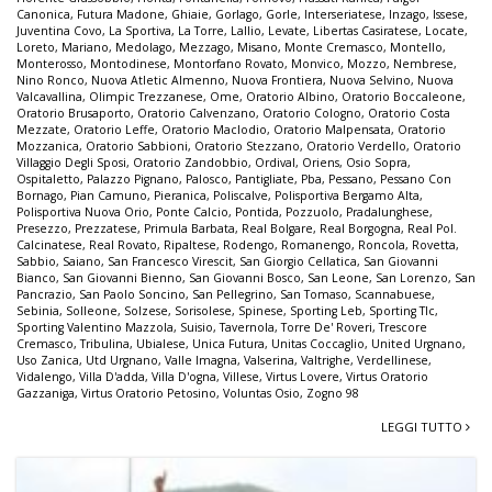
Canonica
,
Futura Madone
,
Ghiaie
,
Gorlago
,
Gorle
,
Interseriatese
,
Inzago
,
Issese
,
Juventina Covo
,
La Sportiva
,
La Torre
,
Lallio
,
Levate
,
Libertas Casiratese
,
Locate
,
Loreto
,
Mariano
,
Medolago
,
Mezzago
,
Misano
,
Monte Cremasco
,
Montello
,
Monterosso
,
Montodinese
,
Montorfano Rovato
,
Monvico
,
Mozzo
,
Nembrese
,
Nino Ronco
,
Nuova Atletic Almenno
,
Nuova Frontiera
,
Nuova Selvino
,
Nuova
Valcavallina
,
Olimpic Trezzanese
,
Ome
,
Oratorio Albino
,
Oratorio Boccaleone
,
Oratorio Brusaporto
,
Oratorio Calvenzano
,
Oratorio Cologno
,
Oratorio Costa
Mezzate
,
Oratorio Leffe
,
Oratorio Maclodio
,
Oratorio Malpensata
,
Oratorio
Mozzanica
,
Oratorio Sabbioni
,
Oratorio Stezzano
,
Oratorio Verdello
,
Oratorio
Villaggio Degli Sposi
,
Oratorio Zandobbio
,
Ordival
,
Oriens
,
Osio Sopra
,
Ospitaletto
,
Palazzo Pignano
,
Palosco
,
Pantigliate
,
Pba
,
Pessano
,
Pessano Con
Bornago
,
Pian Camuno
,
Pieranica
,
Poliscalve
,
Polisportiva Bergamo Alta
,
Polisportiva Nuova Orio
,
Ponte Calcio
,
Pontida
,
Pozzuolo
,
Pradalunghese
,
Presezzo
,
Prezzatese
,
Primula Barbata
,
Real Bolgare
,
Real Borgogna
,
Real Pol.
Calcinatese
,
Real Rovato
,
Ripaltese
,
Rodengo
,
Romanengo
,
Roncola
,
Rovetta
,
Sabbio
,
Saiano
,
San Francesco Virescit
,
San Giorgio Cellatica
,
San Giovanni
Bianco
,
San Giovanni Bienno
,
San Giovanni Bosco
,
San Leone
,
San Lorenzo
,
San
Pancrazio
,
San Paolo Soncino
,
San Pellegrino
,
San Tomaso
,
Scannabuese
,
Sebinia
,
Solleone
,
Solzese
,
Sorisolese
,
Spinese
,
Sporting Leb
,
Sporting Tlc
,
Sporting Valentino Mazzola
,
Suisio
,
Tavernola
,
Torre De' Roveri
,
Trescore
Cremasco
,
Tribulina
,
Ubialese
,
Unica Futura
,
Unitas Coccaglio
,
United Urgnano
,
Uso Zanica
,
Utd Urgnano
,
Valle Imagna
,
Valserina
,
Valtrighe
,
Verdellinese
,
Vidalengo
,
Villa D'adda
,
Villa D'ogna
,
Villese
,
Virtus Lovere
,
Virtus Oratorio
Gazzaniga
,
Virtus Oratorio Petosino
,
Voluntas Osio
,
Zogno 98
LEGGI TUTTO