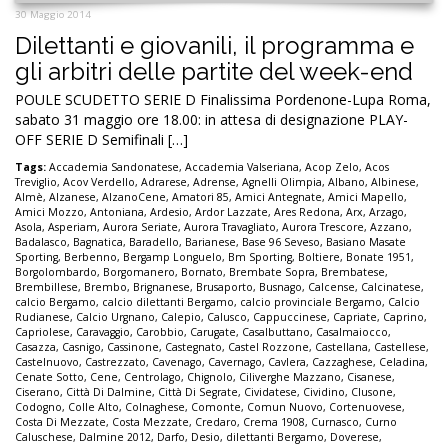
30 Maggio 2014
Dilettanti e giovanili, il programma e
gli arbitri delle partite del week-end
POULE SCUDETTO SERIE D Finalissima Pordenone-Lupa Roma,
sabato 31 maggio ore 18.00: in attesa di designazione PLAY-
OFF SERIE D Semifinali […]
Tags:
Accademia Sandonatese
,
Accademia Valseriana
,
Acop Zelo
,
Acos
Treviglio
,
Acov Verdello
,
Adrarese
,
Adrense
,
Agnelli Olimpia
,
Albano
,
Albinese
,
Almè
,
Alzanese
,
AlzanoCene
,
Amatori 85
,
Amici Antegnate
,
Amici Mapello
,
Amici Mozzo
,
Antoniana
,
Ardesio
,
Ardor Lazzate
,
Ares Redona
,
Arx
,
Arzago
,
Asola
,
Asperiam
,
Aurora Seriate
,
Aurora Travagliato
,
Aurora Trescore
,
Azzano
,
Badalasco
,
Bagnatica
,
Baradello
,
Barianese
,
Base 96 Seveso
,
Basiano Masate
Sporting
,
Berbenno
,
Bergamp Longuelo
,
Bm Sporting
,
Boltiere
,
Bonate 1951
,
Borgolombardo
,
Borgomanero
,
Bornato
,
Brembate Sopra
,
Brembatese
,
Brembillese
,
Brembo
,
Brignanese
,
Brusaporto
,
Busnago
,
Calcense
,
Calcinatese
,
calcio Bergamo
,
calcio dilettanti Bergamo
,
calcio provinciale Bergamo
,
Calcio
Rudianese
,
Calcio Urgnano
,
Calepio
,
Calusco
,
Cappuccinese
,
Capriate
,
Caprino
,
Capriolese
,
Caravaggio
,
Carobbio
,
Carugate
,
Casalbuttano
,
Casalmaiocco
,
Casazza
,
Casnigo
,
Cassinone
,
Castegnato
,
Castel Rozzone
,
Castellana
,
Castellese
,
Castelnuovo
,
Castrezzato
,
Cavenago
,
Cavernago
,
Cavlera
,
Cazzaghese
,
Celadina
,
Cenate Sotto
,
Cene
,
Centrolago
,
Chignolo
,
Ciliverghe Mazzano
,
Cisanese
,
Ciserano
,
Città Di Dalmine
,
Città Di Segrate
,
Cividatese
,
Cividino
,
Clusone
,
Codogno
,
Colle Alto
,
Colnaghese
,
Comonte
,
Comun Nuovo
,
Cortenuovese
,
Costa Di Mezzate
,
Costa Mezzate
,
Credaro
,
Crema 1908
,
Curnasco
,
Curno
Caluschese
,
Dalmine 2012
,
Darfo
,
Desio
,
dilettanti Bergamo
,
Doverese
,