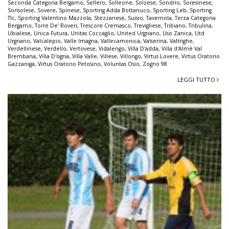
Seconda Categoria Bergamo
,
Sellero
,
Solleone
,
Solzese
,
Sondrio
,
Soresinese
,
Sorisolese
,
Sovere
,
Spinese
,
Sporting Adda Bottanuco
,
Sporting Leb
,
Sporting
Tlc
,
Sporting Valentino Mazzola
,
Stezzanese
,
Suisio
,
Tavernola
,
Terza Categoria
Bergamo
,
Torre De' Roveri
,
Trescore Cremasco
,
Trevigliese
,
Tribiano
,
Tribulina
,
Ubialese
,
Unica Futura
,
Unitas Coccaglio
,
United Urgnano
,
Uso Zanica
,
Utd
Urgnano
,
Valcalepio
,
Valle Imagna
,
Vallecamonica
,
Valserina
,
Valtrighe
,
Verdellinese
,
Verdello
,
Vertovese
,
Vidalengo
,
Villa D'adda
,
Villa d'Almè Val
Brembana
,
Villa D'ogna
,
Villa Valle
,
Villese
,
Villongo
,
Virtus Lovere
,
Virtus Oratorio
Gazzaniga
,
Virtus Oratorio Petosino
,
Voluntas Osio
,
Zogno 98
LEGGI TUTTO