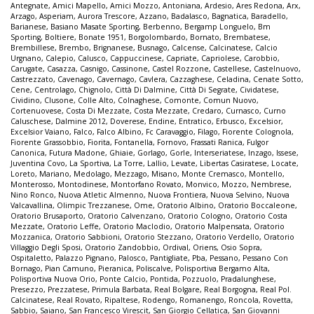
Antegnate
,
Amici Mapello
,
Amici Mozzo
,
Antoniana
,
Ardesio
,
Ares Redona
,
Arx
,
Arzago
,
Asperiam
,
Aurora Trescore
,
Azzano
,
Badalasco
,
Bagnatica
,
Baradello
,
Barianese
,
Basiano Masate Sporting
,
Berbenno
,
Bergamp Longuelo
,
Bm
Sporting
,
Boltiere
,
Bonate 1951
,
Borgolombardo
,
Bornato
,
Brembatese
,
Brembillese
,
Brembo
,
Brignanese
,
Busnago
,
Calcense
,
Calcinatese
,
Calcio
Urgnano
,
Calepio
,
Calusco
,
Cappuccinese
,
Capriate
,
Capriolese
,
Carobbio
,
Carugate
,
Casazza
,
Casnigo
,
Cassinone
,
Castel Rozzone
,
Castellese
,
Castelnuovo
,
Castrezzato
,
Cavenago
,
Cavernago
,
Cavlera
,
Cazzaghese
,
Celadina
,
Cenate Sotto
,
Cene
,
Centrolago
,
Chignolo
,
Città Di Dalmine
,
Città Di Segrate
,
Cividatese
,
Cividino
,
Clusone
,
Colle Alto
,
Colnaghese
,
Comonte
,
Comun Nuovo
,
Cortenuovese
,
Costa Di Mezzate
,
Costa Mezzate
,
Credaro
,
Curnasco
,
Curno
Caluschese
,
Dalmine 2012
,
Doverese
,
Endine
,
Entratico
,
Erbusco
,
Excelsior
,
Excelsior Vaiano
,
Falco
,
Falco Albino
,
Fc Caravaggio
,
Filago
,
Fiorente Colognola
,
Fiorente Grassobbio
,
Fiorita
,
Fontanella
,
Fornovo
,
Frassati Ranica
,
Fulgor
Canonica
,
Futura Madone
,
Ghiaie
,
Gorlago
,
Gorle
,
Interseriatese
,
Inzago
,
Issese
,
Juventina Covo
,
La Sportiva
,
La Torre
,
Lallio
,
Levate
,
Libertas Casiratese
,
Locate
,
Loreto
,
Mariano
,
Medolago
,
Mezzago
,
Misano
,
Monte Cremasco
,
Montello
,
Monterosso
,
Montodinese
,
Montorfano Rovato
,
Monvico
,
Mozzo
,
Nembrese
,
Nino Ronco
,
Nuova Atletic Almenno
,
Nuova Frontiera
,
Nuova Selvino
,
Nuova
Valcavallina
,
Olimpic Trezzanese
,
Ome
,
Oratorio Albino
,
Oratorio Boccaleone
,
Oratorio Brusaporto
,
Oratorio Calvenzano
,
Oratorio Cologno
,
Oratorio Costa
Mezzate
,
Oratorio Leffe
,
Oratorio Maclodio
,
Oratorio Malpensata
,
Oratorio
Mozzanica
,
Oratorio Sabbioni
,
Oratorio Stezzano
,
Oratorio Verdello
,
Oratorio
Villaggio Degli Sposi
,
Oratorio Zandobbio
,
Ordival
,
Oriens
,
Osio Sopra
,
Ospitaletto
,
Palazzo Pignano
,
Palosco
,
Pantigliate
,
Pba
,
Pessano
,
Pessano Con
Bornago
,
Pian Camuno
,
Pieranica
,
Poliscalve
,
Polisportiva Bergamo Alta
,
Polisportiva Nuova Orio
,
Ponte Calcio
,
Pontida
,
Pozzuolo
,
Pradalunghese
,
Presezzo
,
Prezzatese
,
Primula Barbata
,
Real Bolgare
,
Real Borgogna
,
Real Pol.
Calcinatese
,
Real Rovato
,
Ripaltese
,
Rodengo
,
Romanengo
,
Roncola
,
Rovetta
,
Sabbio
,
Saiano
,
San Francesco Virescit
,
San Giorgio Cellatica
,
San Giovanni