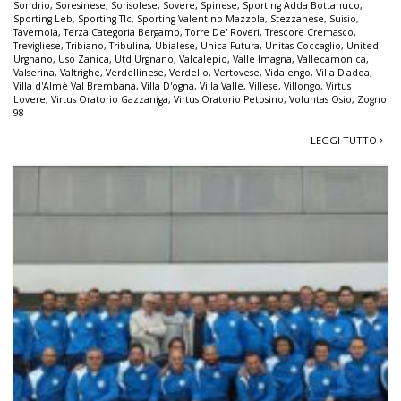
Sondrio
,
Soresinese
,
Sorisolese
,
Sovere
,
Spinese
,
Sporting Adda Bottanuco
,
Sporting Leb
,
Sporting Tlc
,
Sporting Valentino Mazzola
,
Stezzanese
,
Suisio
,
Tavernola
,
Terza Categoria Bergamo
,
Torre De' Roveri
,
Trescore Cremasco
,
Trevigliese
,
Tribiano
,
Tribulina
,
Ubialese
,
Unica Futura
,
Unitas Coccaglio
,
United
Urgnano
,
Uso Zanica
,
Utd Urgnano
,
Valcalepio
,
Valle Imagna
,
Vallecamonica
,
Valserina
,
Valtrighe
,
Verdellinese
,
Verdello
,
Vertovese
,
Vidalengo
,
Villa D'adda
,
Villa d'Almè Val Brembana
,
Villa D'ogna
,
Villa Valle
,
Villese
,
Villongo
,
Virtus
Lovere
,
Virtus Oratorio Gazzaniga
,
Virtus Oratorio Petosino
,
Voluntas Osio
,
Zogno
98
LEGGI TUTTO