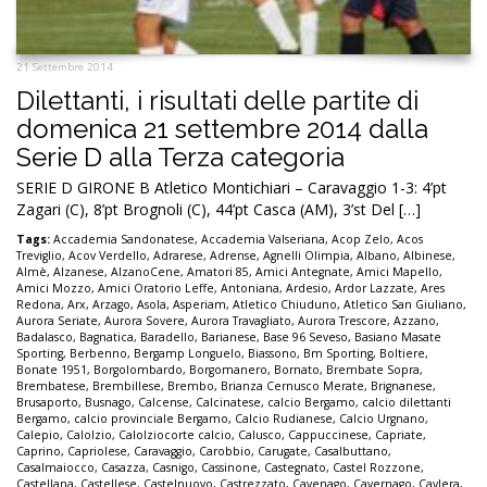
21 Settembre 2014
Dilettanti, i risultati delle partite di
domenica 21 settembre 2014 dalla
Serie D alla Terza categoria
SERIE D GIRONE B Atletico Montichiari – Caravaggio 1-3: 4’pt
Zagari (C), 8’pt Brognoli (C), 44’pt Casca (AM), 3’st Del […]
Tags:
Accademia Sandonatese
,
Accademia Valseriana
,
Acop Zelo
,
Acos
Treviglio
,
Acov Verdello
,
Adrarese
,
Adrense
,
Agnelli Olimpia
,
Albano
,
Albinese
,
Almè
,
Alzanese
,
AlzanoCene
,
Amatori 85
,
Amici Antegnate
,
Amici Mapello
,
Amici Mozzo
,
Amici Oratorio Leffe
,
Antoniana
,
Ardesio
,
Ardor Lazzate
,
Ares
Redona
,
Arx
,
Arzago
,
Asola
,
Asperiam
,
Atletico Chiuduno
,
Atletico San Giuliano
,
Aurora Seriate
,
Aurora Sovere
,
Aurora Travagliato
,
Aurora Trescore
,
Azzano
,
Badalasco
,
Bagnatica
,
Baradello
,
Barianese
,
Base 96 Seveso
,
Basiano Masate
Sporting
,
Berbenno
,
Bergamp Longuelo
,
Biassono
,
Bm Sporting
,
Boltiere
,
Bonate 1951
,
Borgolombardo
,
Borgomanero
,
Bornato
,
Brembate Sopra
,
Brembatese
,
Brembillese
,
Brembo
,
Brianza Cernusco Merate
,
Brignanese
,
Brusaporto
,
Busnago
,
Calcense
,
Calcinatese
,
calcio Bergamo
,
calcio dilettanti
Bergamo
,
calcio provinciale Bergamo
,
Calcio Rudianese
,
Calcio Urgnano
,
Calepio
,
Calolzio
,
Calolziocorte calcio
,
Calusco
,
Cappuccinese
,
Capriate
,
Caprino
,
Capriolese
,
Caravaggio
,
Carobbio
,
Carugate
,
Casalbuttano
,
Casalmaiocco
,
Casazza
,
Casnigo
,
Cassinone
,
Castegnato
,
Castel Rozzone
,
Castellana
,
Castellese
,
Castelnuovo
,
Castrezzato
,
Cavenago
,
Cavernago
,
Cavlera
,