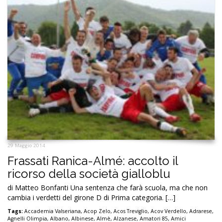
29 Maggio 2014
Frassati Ranica-Almé: accolto il
ricorso della società gialloblu
di Matteo Bonfanti Una sentenza che farà scuola, ma che non
cambia i verdetti del girone D di Prima categoria. […]
Tags:
Accademia Valseriana
,
Acop Zelo
,
Acos Treviglio
,
Acov Verdello
,
Adrarese
,
Agnelli Olimpia
,
Albano
,
Albinese
,
Almè
,
Alzanese
,
Amatori 85
,
Amici