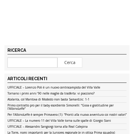
RICERCA
ARTICOLI RECENTI
UFFICIALE – Lorenzo Poli è un nuovo centrocampista del Villa Valle
Tornano i primi anni ’90 nelle maglie da trasferta: vi piacciono?
Atalanta, col Mantova di Modesto non basta Samardzic: 1-1
Primo contratto pro per il baby esordiente Simonelli: “Gioia e gratitudine per
l’AlbinoLeffe”
Per l’AlbinoLeffe è sempre Primavera (1): “Pronti alla nuova avventura coi nostri valori”
UFFICIALE – La numero 11 del Villa Valle torna sulle spalle di Giorgio Siani
UFFICIALE – Alessandro Sangiorgi torna alla Real Calepina
La Torre, nomi importanti per la Juniores regionale (e in ottica Prima squadra)