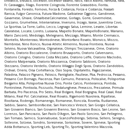
Entratico
,
Erbusco
,
Excelsior
,
Excelsior Vaiano
,
Falco
,
Falco Albino
,
Fanfulla
,
Fara
,
Fc Caravaggio
,
Filago
,
Fiorente Colognola
,
Fiorente Grassobbio
,
Fiorita
,
Fontanella
,
Foresto
,
Fornovo
,
Forza & Costanza
,
Forza e Costanza
,
Frassati
Ranica
,
Fulgor Canonica
,
Futura Madone
,
Galbiatese Oggiono
,
Gandinese
,
Gavarnese
,
Ghiaie
,
GhisalbeseCalcinatese
,
Gorlago
,
Gorle
,
Governolese
,
Gozzano
,
Grumellese
,
Interseriatese
,
Inveruno
,
Inzago
,
Issese
,
Juventina Covo
,
La Sportiva
,
La Torre
,
Lallio
,
Lecco
,
Legnago Salus
,
Lemine
,
Levate
,
Libertas
Casiratese
,
Locate
,
Loreto
,
Luisiana
,
Mapello Bonate
,
MapelloBonate
,
Mariano
,
Mario Zanconti
,
Medolago
,
Melegnano
,
Mezzago
,
Misano
,
Monte Cremasco
,
Montello
,
Monterosso
,
Montodinese
,
Montorfano Rovato
,
Monvico
,
Mozzo
,
Nembrese
,
Nino Ronco
,
Nuova Atletic Almenno
,
Nuova Frontiera
,
Nuova
Selvino
,
Nuova Valcavallina
,
Olginatese
,
Olimpic Trezzanese
,
Ome
,
Oratorio
Albino
,
Oratorio Boccaleone
,
Oratorio Brusaporto
,
Oratorio Calvenzano
,
Oratorio Cologno
,
Oratorio Costa Mezzate
,
Oratorio Leffe
,
Oratorio Maclodio
,
Oratorio Malpensata
,
Oratorio Mozzanica
,
Oratorio Sabbioni
,
Oratorio
Stezzano
,
Oratorio Verdello
,
Oratorio Villaggio Degli Sposi
,
Oratorio Zandobbio
,
Ordival
,
Oriens
,
Orsa Cortefranca
,
Osio Sopra
,
Ospitaletto
,
Pagazzanese
,
Paladina
,
Palazzo Pignano
,
Palosco
,
Pantigliate
,
Paullese
,
Pba
,
Pedrocca
,
Pessano
,
Pessano Con Bornago
,
Piacenza
,
Pian Camuno
,
Pieranica
,
Poliscalve
,
Polisportiva
Bergamo Alta
,
Polisportiva Nuova Orio
,
Ponte Calcio
,
Ponteranica
,
Pontida
,
Pontirolese
,
Pontisola
,
Pozzuolo
,
Pradalunghese
,
Presezzo
,
Prezzatese
,
Primula
Barbata
,
Pro Piacenza
,
Pro Sesto
,
Real Bolgare
,
Real Borgogna
,
Real Casal
,
Real
Milano
,
Real Pol. Calcinatese
,
Real Rovato
,
Rigamonti Nuvolera
,
Ripaltese
,
Rivoltana
,
Rodengo
,
Romanengo
,
Romanese
,
Roncola
,
Rovetta
,
Rudianese
,
Sabbio
,
Saiano
,
Sambonifacese
,
San Francesco Virescit
,
San Giorgio Cellatica
,
San Giovanni Bianco
,
San Giovanni Bienno
,
San Giovanni Bosco
,
San Leone
,
San
Lorenzo
,
San Pancrazio
,
San Paolo D'Argon
,
San Paolo Soncino
,
San Pellegrino
,
San Tomaso
,
Sarnico
,
Scannabuese
,
ScanzoPedrengo
,
Sebinia
,
Sellero
,
Seregno
,
Solleone
,
Solzese
,
Sondrio
,
Soresinese
,
Sorisolese
,
Sovere
,
Spinese
,
Sporting
Adda Bottanuco
,
Sporting Leb
,
Sporting Tlc
,
Sporting Valentino Mazzola
,