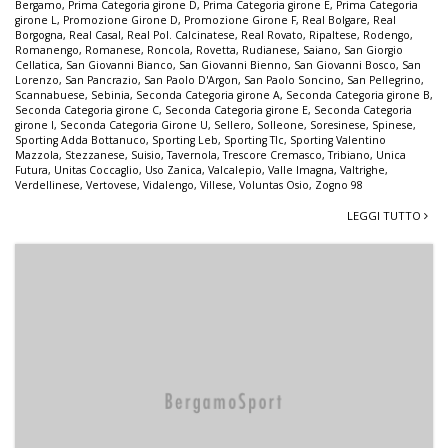
Bergamo
,
Prima Categoria girone D
,
Prima Categoria girone E
,
Prima Categoria
girone L
,
Promozione Girone D
,
Promozione Girone F
,
Real Bolgare
,
Real
Borgogna
,
Real Casal
,
Real Pol. Calcinatese
,
Real Rovato
,
Ripaltese
,
Rodengo
,
Romanengo
,
Romanese
,
Roncola
,
Rovetta
,
Rudianese
,
Saiano
,
San Giorgio
Cellatica
,
San Giovanni Bianco
,
San Giovanni Bienno
,
San Giovanni Bosco
,
San
Lorenzo
,
San Pancrazio
,
San Paolo D'Argon
,
San Paolo Soncino
,
San Pellegrino
,
Scannabuese
,
Sebinia
,
Seconda Categoria girone A
,
Seconda Categoria girone B
,
Seconda Categoria girone C
,
Seconda Categoria girone E
,
Seconda Categoria
girone I
,
Seconda Categoria Girone U
,
Sellero
,
Solleone
,
Soresinese
,
Spinese
,
Sporting Adda Bottanuco
,
Sporting Leb
,
Sporting Tlc
,
Sporting Valentino
Mazzola
,
Stezzanese
,
Suisio
,
Tavernola
,
Trescore Cremasco
,
Tribiano
,
Unica
Futura
,
Unitas Coccaglio
,
Uso Zanica
,
Valcalepio
,
Valle Imagna
,
Valtrighe
,
Verdellinese
,
Vertovese
,
Vidalengo
,
Villese
,
Voluntas Osio
,
Zogno 98
LEGGI TUTTO