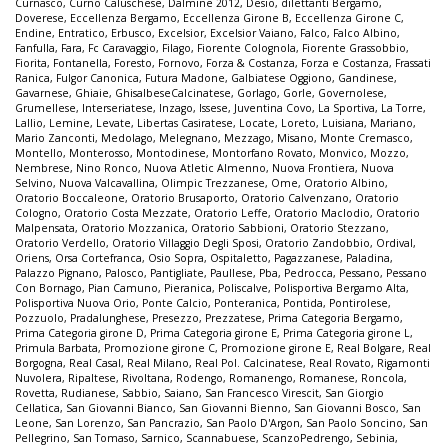
Curnasco
,
Curno Caluschese
,
Dalmine 2012
,
Desio
,
dilettanti Bergamo
,
Doverese
,
Eccellenza Bergamo
,
Eccellenza Girone B
,
Eccellenza Girone C
,
Endine
,
Entratico
,
Erbusco
,
Excelsior
,
Excelsior Vaiano
,
Falco
,
Falco Albino
,
Fanfulla
,
Fara
,
Fc Caravaggio
,
Filago
,
Fiorente Colognola
,
Fiorente Grassobbio
,
Fiorita
,
Fontanella
,
Foresto
,
Fornovo
,
Forza & Costanza
,
Forza e Costanza
,
Frassati
Ranica
,
Fulgor Canonica
,
Futura Madone
,
Galbiatese Oggiono
,
Gandinese
,
Gavarnese
,
Ghiaie
,
GhisalbeseCalcinatese
,
Gorlago
,
Gorle
,
Governolese
,
Grumellese
,
Interseriatese
,
Inzago
,
Issese
,
Juventina Covo
,
La Sportiva
,
La Torre
,
Lallio
,
Lemine
,
Levate
,
Libertas Casiratese
,
Locate
,
Loreto
,
Luisiana
,
Mariano
,
Mario Zanconti
,
Medolago
,
Melegnano
,
Mezzago
,
Misano
,
Monte Cremasco
,
Montello
,
Monterosso
,
Montodinese
,
Montorfano Rovato
,
Monvico
,
Mozzo
,
Nembrese
,
Nino Ronco
,
Nuova Atletic Almenno
,
Nuova Frontiera
,
Nuova
Selvino
,
Nuova Valcavallina
,
Olimpic Trezzanese
,
Ome
,
Oratorio Albino
,
Oratorio Boccaleone
,
Oratorio Brusaporto
,
Oratorio Calvenzano
,
Oratorio
Cologno
,
Oratorio Costa Mezzate
,
Oratorio Leffe
,
Oratorio Maclodio
,
Oratorio
Malpensata
,
Oratorio Mozzanica
,
Oratorio Sabbioni
,
Oratorio Stezzano
,
Oratorio Verdello
,
Oratorio Villaggio Degli Sposi
,
Oratorio Zandobbio
,
Ordival
,
Oriens
,
Orsa Cortefranca
,
Osio Sopra
,
Ospitaletto
,
Pagazzanese
,
Paladina
,
Palazzo Pignano
,
Palosco
,
Pantigliate
,
Paullese
,
Pba
,
Pedrocca
,
Pessano
,
Pessano
Con Bornago
,
Pian Camuno
,
Pieranica
,
Poliscalve
,
Polisportiva Bergamo Alta
,
Polisportiva Nuova Orio
,
Ponte Calcio
,
Ponteranica
,
Pontida
,
Pontirolese
,
Pozzuolo
,
Pradalunghese
,
Presezzo
,
Prezzatese
,
Prima Categoria Bergamo
,
Prima Categoria girone D
,
Prima Categoria girone E
,
Prima Categoria girone L
,
Primula Barbata
,
Promozione girone C
,
Promozione girone E
,
Real Bolgare
,
Real
Borgogna
,
Real Casal
,
Real Milano
,
Real Pol. Calcinatese
,
Real Rovato
,
Rigamonti
Nuvolera
,
Ripaltese
,
Rivoltana
,
Rodengo
,
Romanengo
,
Romanese
,
Roncola
,
Rovetta
,
Rudianese
,
Sabbio
,
Saiano
,
San Francesco Virescit
,
San Giorgio
Cellatica
,
San Giovanni Bianco
,
San Giovanni Bienno
,
San Giovanni Bosco
,
San
Leone
,
San Lorenzo
,
San Pancrazio
,
San Paolo D'Argon
,
San Paolo Soncino
,
San
Pellegrino
,
San Tomaso
,
Sarnico
,
Scannabuese
,
ScanzoPedrengo
,
Sebinia
,