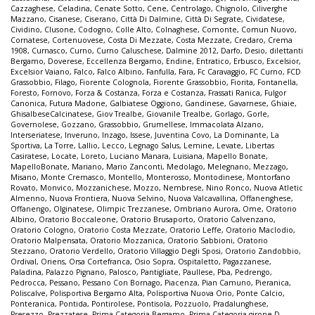
Cazzaghese
,
Celadina
,
Cenate Sotto
,
Cene
,
Centrolago
,
Chignolo
,
Ciliverghe
Mazzano
,
Cisanese
,
Ciserano
,
Città Di Dalmine
,
Città Di Segrate
,
Cividatese
,
Cividino
,
Clusone
,
Codogno
,
Colle Alto
,
Colnaghese
,
Comonte
,
Comun Nuovo
,
Cornatese
,
Cortenuovese
,
Costa Di Mezzate
,
Costa Mezzate
,
Credaro
,
Crema
1908
,
Curnasco
,
Curno
,
Curno Caluschese
,
Dalmine 2012
,
Darfo
,
Desio
,
dilettanti
Bergamo
,
Doverese
,
Eccellenza Bergamo
,
Endine
,
Entratico
,
Erbusco
,
Excelsior
,
Excelsior Vaiano
,
Falco
,
Falco Albino
,
Fanfulla
,
Fara
,
Fc Caravaggio
,
FC Curno
,
FCD
Grassobbio
,
Filago
,
Fiorente Colognola
,
Fiorente Grassobbio
,
Fiorita
,
Fontanella
,
Foresto
,
Fornovo
,
Forza & Costanza
,
Forza e Costanza
,
Frassati Ranica
,
Fulgor
Canonica
,
Futura Madone
,
Galbiatese Oggiono
,
Gandinese
,
Gavarnese
,
Ghiaie
,
GhisalbeseCalcinatese
,
Giov Trealbe
,
Giovanile Trealbe
,
Gorlago
,
Gorle
,
Governolese
,
Gozzano
,
Grassobbio
,
Grumellese
,
Immacolata Alzano
,
Interseriatese
,
Inveruno
,
Inzago
,
Issese
,
Juventina Covo
,
La Dominante
,
La
Sportiva
,
La Torre
,
Lallio
,
Lecco
,
Legnago Salus
,
Lemine
,
Levate
,
Libertas
Casiratese
,
Locate
,
Loreto
,
Luciano Manara
,
Luisiana
,
Mapello Bonate
,
MapelloBonate
,
Mariano
,
Mario Zanconti
,
Medolago
,
Melegnano
,
Mezzago
,
Misano
,
Monte Cremasco
,
Montello
,
Monterosso
,
Montodinese
,
Montorfano
Rovato
,
Monvico
,
Mozzanichese
,
Mozzo
,
Nembrese
,
Nino Ronco
,
Nuova Atletic
Almenno
,
Nuova Frontiera
,
Nuova Selvino
,
Nuova Valcavallina
,
Offanenghese
,
Offanengo
,
Olginatese
,
Olimpic Trezzanese
,
Ombriano Aurora
,
Ome
,
Oratorio
Albino
,
Oratorio Boccaleone
,
Oratorio Brusaporto
,
Oratorio Calvenzano
,
Oratorio Cologno
,
Oratorio Costa Mezzate
,
Oratorio Leffe
,
Oratorio Maclodio
,
Oratorio Malpensata
,
Oratorio Mozzanica
,
Oratorio Sabbioni
,
Oratorio
Stezzano
,
Oratorio Verdello
,
Oratorio Villaggio Degli Sposi
,
Oratorio Zandobbio
,
Ordival
,
Oriens
,
Orsa Cortefranca
,
Osio Sopra
,
Ospitaletto
,
Pagazzanese
,
Paladina
,
Palazzo Pignano
,
Palosco
,
Pantigliate
,
Paullese
,
Pba
,
Pedrengo
,
Pedrocca
,
Pessano
,
Pessano Con Bornago
,
Piacenza
,
Pian Camuno
,
Pieranica
,
Poliscalve
,
Polisportiva Bergamo Alta
,
Polisportiva Nuova Orio
,
Ponte Calcio
,
Ponteranica
,
Pontida
,
Pontirolese
,
Pontisola
,
Pozzuolo
,
Pradalunghese
,
Presezzo
,
Prezzatese
,
Prima Categoria Bergamo
,
Prima Categoria girone D
,