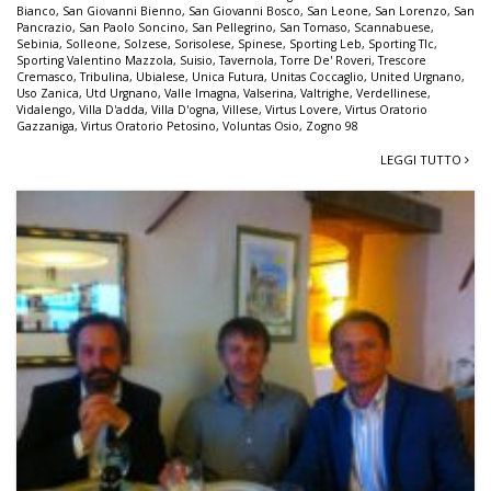
Bianco
,
San Giovanni Bienno
,
San Giovanni Bosco
,
San Leone
,
San Lorenzo
,
San
Pancrazio
,
San Paolo Soncino
,
San Pellegrino
,
San Tomaso
,
Scannabuese
,
Sebinia
,
Solleone
,
Solzese
,
Sorisolese
,
Spinese
,
Sporting Leb
,
Sporting Tlc
,
Sporting Valentino Mazzola
,
Suisio
,
Tavernola
,
Torre De' Roveri
,
Trescore
Cremasco
,
Tribulina
,
Ubialese
,
Unica Futura
,
Unitas Coccaglio
,
United Urgnano
,
Uso Zanica
,
Utd Urgnano
,
Valle Imagna
,
Valserina
,
Valtrighe
,
Verdellinese
,
Vidalengo
,
Villa D'adda
,
Villa D'ogna
,
Villese
,
Virtus Lovere
,
Virtus Oratorio
Gazzaniga
,
Virtus Oratorio Petosino
,
Voluntas Osio
,
Zogno 98
LEGGI TUTTO