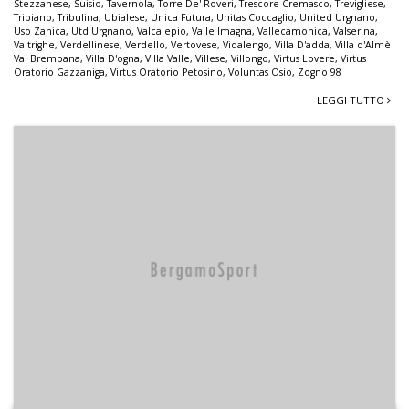
Stezzanese
,
Suisio
,
Tavernola
,
Torre De' Roveri
,
Trescore Cremasco
,
Trevigliese
,
Tribiano
,
Tribulina
,
Ubialese
,
Unica Futura
,
Unitas Coccaglio
,
United Urgnano
,
Uso Zanica
,
Utd Urgnano
,
Valcalepio
,
Valle Imagna
,
Vallecamonica
,
Valserina
,
Valtrighe
,
Verdellinese
,
Verdello
,
Vertovese
,
Vidalengo
,
Villa D'adda
,
Villa d'Almè
Val Brembana
,
Villa D'ogna
,
Villa Valle
,
Villese
,
Villongo
,
Virtus Lovere
,
Virtus
Oratorio Gazzaniga
,
Virtus Oratorio Petosino
,
Voluntas Osio
,
Zogno 98
LEGGI TUTTO