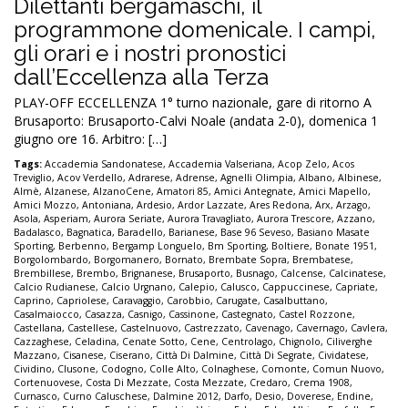
Dilettanti bergamaschi, il
programmone domenicale. I campi,
gli orari e i nostri pronostici
dall’Eccellenza alla Terza
PLAY-OFF ECCELLENZA 1° turno nazionale, gare di ritorno A
Brusaporto: Brusaporto-Calvi Noale (andata 2-0), domenica 1
giugno ore 16. Arbitro: […]
Tags:
Accademia Sandonatese
,
Accademia Valseriana
,
Acop Zelo
,
Acos
Treviglio
,
Acov Verdello
,
Adrarese
,
Adrense
,
Agnelli Olimpia
,
Albano
,
Albinese
,
Almè
,
Alzanese
,
AlzanoCene
,
Amatori 85
,
Amici Antegnate
,
Amici Mapello
,
Amici Mozzo
,
Antoniana
,
Ardesio
,
Ardor Lazzate
,
Ares Redona
,
Arx
,
Arzago
,
Asola
,
Asperiam
,
Aurora Seriate
,
Aurora Travagliato
,
Aurora Trescore
,
Azzano
,
Badalasco
,
Bagnatica
,
Baradello
,
Barianese
,
Base 96 Seveso
,
Basiano Masate
Sporting
,
Berbenno
,
Bergamp Longuelo
,
Bm Sporting
,
Boltiere
,
Bonate 1951
,
Borgolombardo
,
Borgomanero
,
Bornato
,
Brembate Sopra
,
Brembatese
,
Brembillese
,
Brembo
,
Brignanese
,
Brusaporto
,
Busnago
,
Calcense
,
Calcinatese
,
Calcio Rudianese
,
Calcio Urgnano
,
Calepio
,
Calusco
,
Cappuccinese
,
Capriate
,
Caprino
,
Capriolese
,
Caravaggio
,
Carobbio
,
Carugate
,
Casalbuttano
,
Casalmaiocco
,
Casazza
,
Casnigo
,
Cassinone
,
Castegnato
,
Castel Rozzone
,
Castellana
,
Castellese
,
Castelnuovo
,
Castrezzato
,
Cavenago
,
Cavernago
,
Cavlera
,
Cazzaghese
,
Celadina
,
Cenate Sotto
,
Cene
,
Centrolago
,
Chignolo
,
Ciliverghe
Mazzano
,
Cisanese
,
Ciserano
,
Città Di Dalmine
,
Città Di Segrate
,
Cividatese
,
Cividino
,
Clusone
,
Codogno
,
Colle Alto
,
Colnaghese
,
Comonte
,
Comun Nuovo
,
Cortenuovese
,
Costa Di Mezzate
,
Costa Mezzate
,
Credaro
,
Crema 1908
,
Curnasco
,
Curno Caluschese
,
Dalmine 2012
,
Darfo
,
Desio
,
Doverese
,
Endine
,