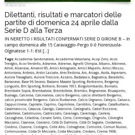
24 Aprile 2016
Dilettanti, risultati e marcatori delle
partite di domenica 24 aprile dalla
Serie D alla Terza
IN NERETTO I RISULTATI CONFERMATI SERIE D GIRONE B – In
campo domenica alle 15 Caravaggio-Pergo 0-0 Fiorenzuola-
Olginatese 1-1: 6’st […]
Tags:
Accademia Sandonatese
,
Accademia Valseriana
,
Acop Zelo
,
Acos
Treviglio
,
Acov Verdello
,
Adrarese
,
Adrense
,
Agnelli Olimpia
,
Albano
,
Albinese
,
Almè
,
Alzanese
,
Amatori 85
,
Amici Antegnate
,
Amici Mapello
,
Amici Mozzo
,
Antoniana
,
Ardesio
,
Ardor Lazzate
,
Ares Redona
,
Arx
,
Arzago
,
Asola
,
Asperiam
,
Aurora Travagliato
,
Aurora Trescore
,
Azzano
,
Badalasco
,
Bagnatica
,
Baradello
,
Barianese
,
Base 96 Seveso
,
Basiano Masate Sporting
,
Berbenno
,
Bergamp
Longuelo
,
Bm Sporting
,
Boltiere
,
Bonate 1951
,
Borgolombardo
,
Bornato
,
Brembate Sopra
,
Brembatese
,
Brembillese
,
Brembo
,
Brignanese
,
Brusaporto
,
Busnago
,
Calcense
,
Calcinatese
,
calcio Bergamo
,
calcio dilettanti Bergamo
,
calcio provinciale Bergamo
,
Calcio Rudianese
,
Calcio Urgnano
,
Calepio
,
Calusco
,
Cappuccinese
,
Capriate
,
Caprino
,
Capriolese
,
Carobbio
,
Carugate
,
Casalbuttano
,
Casalmaiocco
,
Casazza
,
Casnigo
,
Cassinone
,
Castegnato
,
Castel Rozzone
,
Castellese
,
Castelnuovo
,
Castrezzato
,
Cavenago
,
Cavernago
,
Cavlera
,
Cazzaghese
,
Celadina
,
Cenate Sotto
,
Cene
,
Centrolago
,
Chignolo
,
Ciliverghe
Mazzano
,
Cisanese
,
Ciserano
,
Città Di Dalmine
,
Città Di Segrate
,
Cividatese
,
Cividino
,
Clusone
,
Codogno
,
Colle Alto
,
Colnaghese
,
Comonte
,
Comun Nuovo
,
Cortenuovese
,
Costa Di Mezzate
,
Costa Mezzate
,
Credaro
,
Crema 1908
,