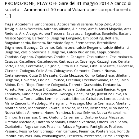
PROMOZIONE, PLAY-OFF Gare del 31 maggio 2014 A carico di
società – Ammenda di 50 euro al Vobarno per comportamento
[…]
Tags:
Accademia Sandonatese
,
Accademia Valseriana
,
Acop Zelo
,
Acos
Treviglio
,
Acov Verdello
,
Adrense
,
Albano
,
Albinese
,
Almè
,
Amici Mapello
,
Ares
Redona
,
Arx
,
Arzago
,
Aurora Trescore
,
Badalasco
,
Bagnatica
,
Baradello
,
Basiano
Masate Sporting
,
Berbenno
,
Bergamp Longuelo
,
Bm Sporting
,
Boltiere
,
Borgolombardo
,
Bornato
,
Brembate Sopra
,
Brembatese
,
Brembillese
,
Brignanese
,
Busnago
,
Calcense
,
Calcinatese
,
calcio Bergamo
,
calcio dilettanti
Bergamo
,
calcio provinciale Bergamo
,
Calcio Rudianese
,
Cappuccinese
,
Capriate
,
Caprino
,
Capriolese
,
Carobbio
,
Carugate
,
Casalbuttano
,
Casalmaiocco
,
Casazza
,
Castellese
,
Castelnuovo
,
Castrezzato
,
Cavenago
,
Cazzaghese
,
Cenate
Sotto
,
Cene
,
Centrolago
,
Chignolo
,
Città Di Dalmine
,
Città Di Segrate
,
Cividatese
,
Clusone
,
Codogno
,
Colle Alto
,
Colnaghese
,
Comonte
,
Comun Nuovo
,
Cortenuovese
,
Costa Di Mezzate
,
Costa Mezzate
,
Curno Caluschese
,
dilettanti
Bergamo
,
Doverese
,
Endine
,
Erbusco
,
Excelsior
,
Excelsior Vaiano
,
Falco
,
Falco
Albino
,
Fara
,
Filago
,
Fiorente Colognola
,
Fiorente Grassobbio
,
Fontanella
,
Foresto
,
Fornovo
,
Forza & Costanza
,
Forza e Costanza
,
Frassati Ranica
,
Fulgor
Canonica
,
Gandinese
,
Gavarnese
,
Gorlago
,
Gorle
,
Inzago
,
Juventina Covo
,
La
Sportiva
,
La Torre
,
Lallio
,
Lemine
,
Levate
,
Libertas Casiratese
,
Loreto
,
Luisiana
,
Mario Zanconti
,
Medolago
,
Melegnano
,
Mezzago
,
Monte Cremasco
,
Montello
,
Montodinese
,
Montorfano Rovato
,
Monvico
,
Mozzo
,
Nembrese
,
Nino Ronco
,
Nuova Atletic Almenno
,
Nuova Frontiera
,
Nuova Selvino
,
Nuova Valcavallina
,
Olimpic Trezzanese
,
Ome
,
Oratorio Calvenzano
,
Oratorio Costa Mezzate
,
Oratorio Maclodio
,
Oratorio Sabbioni
,
Oratorio Verdello
,
Oriens
,
Osio Sopra
,
Ospitaletto
,
Pagazzanese
,
Paladina
,
Palazzo Pignano
,
Pantigliate
,
Paullese
,
Pessano
,
Pessano Con Bornago
,
Pian Camuno
,
Pieranica
,
Ponteranica
,
Pontida
,
Pontirolese
,
Pozzuolo
,
Pradalunghese
,
Presezzo
,
Prezzatese
,
Prima Categoria