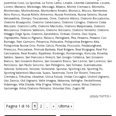
Juventina Covo
,
La Sportiva
,
La Torre
,
Lallio
,
Levate
,
Libertas Casiratese
,
Locate
,
Loreto
,
Mariano
,
Medolago
,
Mezzago
,
Misano
,
Monte Cremasco
,
Montello
,
Monterosso
,
Montodinese
,
Montorfano Rovato
,
Monvico
,
Mozzo
,
Nembrese
,
Nino Ronco
,
Nuova Atletic Almenno
,
Nuova Frontiera
,
Nuova Selvino
,
Nuova
Valcavallina
,
Olimpic Trezzanese
,
Ome
,
Oratorio Albino
,
Oratorio Boccaleone
,
Oratorio Brusaporto
,
Oratorio Calvenzano
,
Oratorio Cologno
,
Oratorio Costa
Mezzate
,
Oratorio Leffe
,
Oratorio Maclodio
,
Oratorio Malpensata
,
Oratorio
Mozzanica
,
Oratorio Sabbioni
,
Oratorio Stezzano
,
Oratorio Verdello
,
Oratorio
Villaggio Degli Sposi
,
Oratorio Zandobbio
,
Ordival
,
Oriens
,
Osio Sopra
,
Ospitaletto
,
Palazzo Pignano
,
Palosco
,
Pantigliate
,
Pba
,
Pessano
,
Pessano Con
Bornago
,
Pian Camuno
,
Pieranica
,
Poliscalve
,
Polisportiva Bergamo Alta
,
Polisportiva Nuova Orio
,
Ponte Calcio
,
Pontida
,
Pozzuolo
,
Pradalunghese
,
Presezzo
,
Prezzatese
,
Primula Barbata
,
Real Bolgare
,
Real Borgogna
,
Real Pol.
Calcinatese
,
Real Rovato
,
Ripaltese
,
Rodengo
,
Romanengo
,
Roncola
,
Rovetta
,
Sabbio
,
Saiano
,
San Francesco Virescit
,
San Giorgio Cellatica
,
San Giovanni
Bianco
,
San Giovanni Bienno
,
San Giovanni Bosco
,
San Leone
,
San Lorenzo
,
San
Pancrazio
,
San Paolo Soncino
,
San Pellegrino
,
San Tomaso
,
Scannabuese
,
Sebinia
,
Solleone
,
Solzese
,
Sorisolese
,
Spinese
,
Sporting Leb
,
Sporting Tlc
,
Sporting Valentino Mazzola
,
Suisio
,
Tavernola
,
Torre De' Roveri
,
Trescore
Cremasco
,
Tribulina
,
Ubialese
,
Unica Futura
,
Unitas Coccaglio
,
United Urgnano
,
Uso Zanica
,
Utd Urgnano
,
Valle Imagna
,
Valserina
,
Valtrighe
,
Verdellinese
,
Vidalengo
,
Villa D'adda
,
Villa D'ogna
,
Villese
,
Virtus Lovere
,
Virtus Oratorio
Gazzaniga
,
Virtus Oratorio Petosino
,
Voluntas Osio
,
Zogno 98
LEGGI TUTTO
Pagina 1 di 16
1
2
...
»
Ultima »