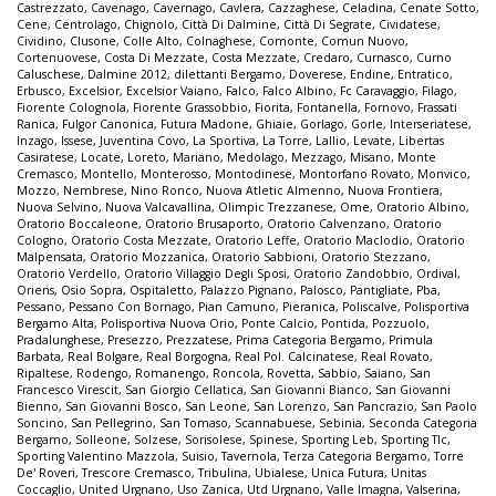
Castrezzato
,
Cavenago
,
Cavernago
,
Cavlera
,
Cazzaghese
,
Celadina
,
Cenate Sotto
,
Cene
,
Centrolago
,
Chignolo
,
Città Di Dalmine
,
Città Di Segrate
,
Cividatese
,
Cividino
,
Clusone
,
Colle Alto
,
Colnaghese
,
Comonte
,
Comun Nuovo
,
Cortenuovese
,
Costa Di Mezzate
,
Costa Mezzate
,
Credaro
,
Curnasco
,
Curno
Caluschese
,
Dalmine 2012
,
dilettanti Bergamo
,
Doverese
,
Endine
,
Entratico
,
Erbusco
,
Excelsior
,
Excelsior Vaiano
,
Falco
,
Falco Albino
,
Fc Caravaggio
,
Filago
,
Fiorente Colognola
,
Fiorente Grassobbio
,
Fiorita
,
Fontanella
,
Fornovo
,
Frassati
Ranica
,
Fulgor Canonica
,
Futura Madone
,
Ghiaie
,
Gorlago
,
Gorle
,
Interseriatese
,
Inzago
,
Issese
,
Juventina Covo
,
La Sportiva
,
La Torre
,
Lallio
,
Levate
,
Libertas
Casiratese
,
Locate
,
Loreto
,
Mariano
,
Medolago
,
Mezzago
,
Misano
,
Monte
Cremasco
,
Montello
,
Monterosso
,
Montodinese
,
Montorfano Rovato
,
Monvico
,
Mozzo
,
Nembrese
,
Nino Ronco
,
Nuova Atletic Almenno
,
Nuova Frontiera
,
Nuova Selvino
,
Nuova Valcavallina
,
Olimpic Trezzanese
,
Ome
,
Oratorio Albino
,
Oratorio Boccaleone
,
Oratorio Brusaporto
,
Oratorio Calvenzano
,
Oratorio
Cologno
,
Oratorio Costa Mezzate
,
Oratorio Leffe
,
Oratorio Maclodio
,
Oratorio
Malpensata
,
Oratorio Mozzanica
,
Oratorio Sabbioni
,
Oratorio Stezzano
,
Oratorio Verdello
,
Oratorio Villaggio Degli Sposi
,
Oratorio Zandobbio
,
Ordival
,
Oriens
,
Osio Sopra
,
Ospitaletto
,
Palazzo Pignano
,
Palosco
,
Pantigliate
,
Pba
,
Pessano
,
Pessano Con Bornago
,
Pian Camuno
,
Pieranica
,
Poliscalve
,
Polisportiva
Bergamo Alta
,
Polisportiva Nuova Orio
,
Ponte Calcio
,
Pontida
,
Pozzuolo
,
Pradalunghese
,
Presezzo
,
Prezzatese
,
Prima Categoria Bergamo
,
Primula
Barbata
,
Real Bolgare
,
Real Borgogna
,
Real Pol. Calcinatese
,
Real Rovato
,
Ripaltese
,
Rodengo
,
Romanengo
,
Roncola
,
Rovetta
,
Sabbio
,
Saiano
,
San
Francesco Virescit
,
San Giorgio Cellatica
,
San Giovanni Bianco
,
San Giovanni
Bienno
,
San Giovanni Bosco
,
San Leone
,
San Lorenzo
,
San Pancrazio
,
San Paolo
Soncino
,
San Pellegrino
,
San Tomaso
,
Scannabuese
,
Sebinia
,
Seconda Categoria
Bergamo
,
Solleone
,
Solzese
,
Sorisolese
,
Spinese
,
Sporting Leb
,
Sporting Tlc
,
Sporting Valentino Mazzola
,
Suisio
,
Tavernola
,
Terza Categoria Bergamo
,
Torre
De' Roveri
,
Trescore Cremasco
,
Tribulina
,
Ubialese
,
Unica Futura
,
Unitas
Coccaglio
,
United Urgnano
,
Uso Zanica
,
Utd Urgnano
,
Valle Imagna
,
Valserina
,