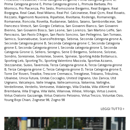
Prima Categoria girone E
,
Prima Categoria girone L
,
Primula Barbata
,
Pro
Mornico
,
Pro Piacenza
,
Pro Sesto
,
Promozione Bergamo
,
Real Bolgare
,
Real
Borgogna
,
Real Casal
,
Real Milano
,
Real Pol. Calcinatese
,
Real Qcm
,
Real Rovato
,
Rezzato
,
Rigamonti Nuvolera
,
Ripaltese
,
Rivoltana
,
Rodengo
,
Romanengo
,
Romanese
,
Roncola
,
Rovetta
,
Rudianese
,
Sabbio
,
Saiano
,
Sambonifacese
,
San
Francesco Virescit
,
San Giorgio Cellatica
,
San Giovanni Bianco
,
San Giovanni
Bienno
,
San Giovanni Bosco
,
San Leone
,
San Lorenzo
,
San Martino Leffe
,
San
Pancrazio
,
San Paolo D'Argon
,
San Paolo Soncino
,
San Pellegrino
,
San Tomaso
,
Sarnico
,
Scannabuese
,
ScanzoPedrengo
,
Sebinia
,
Seconda Categoria girone A
,
Seconda Categoria girone B
,
Seconda Categoria girone C
,
Seconda Categoria
girone E
,
Seconda Categoria girone I
,
Seconda categoria girone S
,
Seconda
Categoria Girone U
,
Sellero
,
Seregno
,
Serie D Bergamo
,
Solleone
,
Solzese
,
Sondrio
,
Soresinese
,
Sorisolese
,
Sovere
,
Spinese
,
Sporting Adda Bottanuco
,
Sporting Leb
,
Sporting Tlc
,
Sporting Valentino Mazzola
,
Sportiva Azzano
,
Stezzanese
,
Suisio
,
Tavernola
,
Terza Categoria girone A
,
Terza Categoria girone
B
,
Terza Categoria girone C
,
Terza Categoria girone D
,
Terza Categoria girone E
,
Torre De' Roveri
,
Trealbe
,
Trescore Cremasco
,
Trevigliese
,
Tribiano
,
Tribulina
,
Ubialese
,
Unica Futura
,
Unitas Coccaglio
,
United Urgnano
,
Uso Zanica
,
Utd
Urgnano
,
Valcalepio
,
Valle Imagna
,
Vallecamonica
,
Valserina
,
Valtrighe
,
Verdellinese
,
Verdello
,
Vertovese
,
Vidalengo
,
Villa D'adda
,
Villa d'Almè Val
Brembana
,
Villa D'ogna
,
Villa Valle
,
Villanova
,
Villese
,
Villongo
,
Virtus Lovere
,
Virtus Oratorio Gazzaniga
,
Virtus Oratorio Petosino
,
Virtus Trezzo
,
Voluntas Osio
,
Young Boys Chiari
,
Zognese 98
,
Zogno 98
LEGGI TUTTO