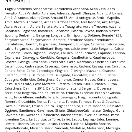
Pro Sesto […]
Tags:
Accademia Sandonatese
,
Accademia Valseriana
,
Acop Zelo
,
Acos
Treviglio
,
Acov Verdello
,
Adrarese
,
Adrense
,
Agnelli Olimpia
,
Albano
,
Albinese
,
Almè
,
Alzanese
,
AlzanoCene
,
Amatori 85
,
Amici Antegnate
,
Amici Mapello
,
Amici Mozzo
,
Antoniana
,
Ardesio
,
Ardor Lazzate
,
Ares Redona
,
Arx
,
Arzago
,
Asola
,
Asperiam
,
Aurora Seriate
,
Aurora Travagliato
,
Aurora Trescore
,
Azzano
,
Badalasco
,
Bagnatica
,
Baradello
,
Barianese
,
Base 96 Seveso
,
Basiano Masate
Sporting
,
Berbenno
,
Bergamp Longuelo
,
Bm Sporting
,
Boltiere
,
Bonate 1951
,
Borgolombardo
,
Borgomanero
,
Bornato
,
Brembate Sopra
,
Brembatese
,
Brembillese
,
Brembo
,
Brignanese
,
Brusaporto
,
Busnago
,
Calcense
,
Calcinatese
,
calcio Bergamo
,
calcio dilettanti Bergamo
,
calcio provinciale Bergamo
,
Calcio
Rudianese
,
Calcio Urgnano
,
Calepio
,
Calusco
,
Cappuccinese
,
Capriate
,
Caprino
,
Capriolese
,
Caravaggio
,
Carobbio
,
Carugate
,
Casalbuttano
,
Casalmaiocco
,
Casazza
,
Casnigo
,
Cassinone
,
Castegnato
,
Castel Rozzone
,
Castellana
,
Castellese
,
Castelnuovo
,
Castrezzato
,
Cavenago
,
Cavernago
,
Cavlera
,
Cazzaghese
,
Celadina
,
Cenate Sotto
,
Cene
,
Centrolago
,
Chignolo
,
Ciliverghe Mazzano
,
Cisanese
,
Ciserano
,
Città Di Dalmine
,
Città Di Segrate
,
Cividatese
,
Cividino
,
Clusone
,
Codogno
,
Colle Alto
,
Colnaghese
,
Comonte
,
Comun Nuovo
,
Cortenuovese
,
Costa Di Mezzate
,
Costa Mezzate
,
Credaro
,
Crema 1908
,
Curnasco
,
Curno
Caluschese
,
Dalmine 2012
,
Darfo
,
Desio
,
dilettanti Bergamo
,
Doverese
,
Eccellenza Bergamo
,
Endine
,
Entratico
,
Erbusco
,
Excelsior
,
Excelsior Vaiano
,
Falco
,
Falco Albino
,
Fanfulla
,
Fara
,
Fc Caravaggio
,
Filago
,
Fiorente Colognola
,
Fiorente Grassobbio
,
Fiorita
,
Fontanella
,
Foresto
,
Fornovo
,
Forza & Costanza
,
Forza e Costanza
,
Frassati Ranica
,
Fulgor Canonica
,
Futura Madone
,
Galbiatese
Oggiono
,
Gandinese
,
Gavarnese
,
Ghiaie
,
GhisalbeseCalcinatese
,
Gorlago
,
Gorle
,
Governolese
,
Gozzano
,
Grumellese
,
Interseriatese
,
Inveruno
,
Inzago
,
Issese
,
Juventina Covo
,
La Sportiva
,
La Torre
,
Lallio
,
Lecco
,
Legnago Salus
,
Lemine
,
Levate
,
Libertas Casiratese
,
Locate
,
Loreto
,
Luisiana
,
Mapello Bonate
,
MapelloBonate
,
Mariano
,
Mario Zanconti
,
Medolago
,
Melegnano
,
Mezzago
,