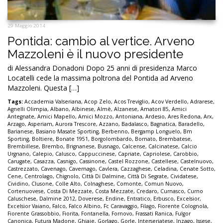
29 Maggio 2014
Pontida: cambio al vertice. Arveno
Mazzoleni è il nuovo presidente
di Alessandra Donadoni Dopo 25 anni di presidenza Marco
Locatelli cede la massima poltrona del Pontida ad Arveno
Mazzoleni. Questa […]
Tags:
Accademia Valseriana
,
Acop Zelo
,
Acos Treviglio
,
Acov Verdello
,
Adrarese
,
Agnelli Olimpia
,
Albano
,
Albinese
,
Almè
,
Alzanese
,
Amatori 85
,
Amici
Antegnate
,
Amici Mapello
,
Amici Mozzo
,
Antoniana
,
Ardesio
,
Ares Redona
,
Arx
,
Arzago
,
Asperiam
,
Aurora Trescore
,
Azzano
,
Badalasco
,
Bagnatica
,
Baradello
,
Barianese
,
Basiano Masate Sporting
,
Berbenno
,
Bergamp Longuelo
,
Bm
Sporting
,
Boltiere
,
Bonate 1951
,
Borgolombardo
,
Bornato
,
Brembatese
,
Brembillese
,
Brembo
,
Brignanese
,
Busnago
,
Calcense
,
Calcinatese
,
Calcio
Urgnano
,
Calepio
,
Calusco
,
Cappuccinese
,
Capriate
,
Capriolese
,
Carobbio
,
Carugate
,
Casazza
,
Casnigo
,
Cassinone
,
Castel Rozzone
,
Castellese
,
Castelnuovo
,
Castrezzato
,
Cavenago
,
Cavernago
,
Cavlera
,
Cazzaghese
,
Celadina
,
Cenate Sotto
,
Cene
,
Centrolago
,
Chignolo
,
Città Di Dalmine
,
Città Di Segrate
,
Cividatese
,
Cividino
,
Clusone
,
Colle Alto
,
Colnaghese
,
Comonte
,
Comun Nuovo
,
Cortenuovese
,
Costa Di Mezzate
,
Costa Mezzate
,
Credaro
,
Curnasco
,
Curno
Caluschese
,
Dalmine 2012
,
Doverese
,
Endine
,
Entratico
,
Erbusco
,
Excelsior
,
Excelsior Vaiano
,
Falco
,
Falco Albino
,
Fc Caravaggio
,
Filago
,
Fiorente Colognola
,
Fiorente Grassobbio
,
Fiorita
,
Fontanella
,
Fornovo
,
Frassati Ranica
,
Fulgor
Canonica
,
Futura Madone
,
Ghiaie
,
Gorlago
,
Gorle
,
Interseriatese
,
Inzago
,
Issese
,