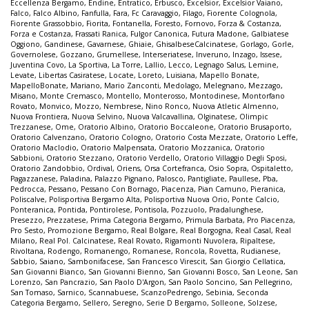
Eccellenza Bergamo
,
Endine
,
Entratico
,
Erbusco
,
Excelsior
,
Excelsior Vaiano
,
Falco
,
Falco Albino
,
Fanfulla
,
Fara
,
Fc Caravaggio
,
Filago
,
Fiorente Colognola
,
Fiorente Grassobbio
,
Fiorita
,
Fontanella
,
Foresto
,
Fornovo
,
Forza & Costanza
,
Forza e Costanza
,
Frassati Ranica
,
Fulgor Canonica
,
Futura Madone
,
Galbiatese
Oggiono
,
Gandinese
,
Gavarnese
,
Ghiaie
,
GhisalbeseCalcinatese
,
Gorlago
,
Gorle
,
Governolese
,
Gozzano
,
Grumellese
,
Interseriatese
,
Inveruno
,
Inzago
,
Issese
,
Juventina Covo
,
La Sportiva
,
La Torre
,
Lallio
,
Lecco
,
Legnago Salus
,
Lemine
,
Levate
,
Libertas Casiratese
,
Locate
,
Loreto
,
Luisiana
,
Mapello Bonate
,
MapelloBonate
,
Mariano
,
Mario Zanconti
,
Medolago
,
Melegnano
,
Mezzago
,
Misano
,
Monte Cremasco
,
Montello
,
Monterosso
,
Montodinese
,
Montorfano
Rovato
,
Monvico
,
Mozzo
,
Nembrese
,
Nino Ronco
,
Nuova Atletic Almenno
,
Nuova Frontiera
,
Nuova Selvino
,
Nuova Valcavallina
,
Olginatese
,
Olimpic
Trezzanese
,
Ome
,
Oratorio Albino
,
Oratorio Boccaleone
,
Oratorio Brusaporto
,
Oratorio Calvenzano
,
Oratorio Cologno
,
Oratorio Costa Mezzate
,
Oratorio Leffe
,
Oratorio Maclodio
,
Oratorio Malpensata
,
Oratorio Mozzanica
,
Oratorio
Sabbioni
,
Oratorio Stezzano
,
Oratorio Verdello
,
Oratorio Villaggio Degli Sposi
,
Oratorio Zandobbio
,
Ordival
,
Oriens
,
Orsa Cortefranca
,
Osio Sopra
,
Ospitaletto
,
Pagazzanese
,
Paladina
,
Palazzo Pignano
,
Palosco
,
Pantigliate
,
Paullese
,
Pba
,
Pedrocca
,
Pessano
,
Pessano Con Bornago
,
Piacenza
,
Pian Camuno
,
Pieranica
,
Poliscalve
,
Polisportiva Bergamo Alta
,
Polisportiva Nuova Orio
,
Ponte Calcio
,
Ponteranica
,
Pontida
,
Pontirolese
,
Pontisola
,
Pozzuolo
,
Pradalunghese
,
Presezzo
,
Prezzatese
,
Prima Categoria Bergamo
,
Primula Barbata
,
Pro Piacenza
,
Pro Sesto
,
Promozione Bergamo
,
Real Bolgare
,
Real Borgogna
,
Real Casal
,
Real
Milano
,
Real Pol. Calcinatese
,
Real Rovato
,
Rigamonti Nuvolera
,
Ripaltese
,
Rivoltana
,
Rodengo
,
Romanengo
,
Romanese
,
Roncola
,
Rovetta
,
Rudianese
,
Sabbio
,
Saiano
,
Sambonifacese
,
San Francesco Virescit
,
San Giorgio Cellatica
,
San Giovanni Bianco
,
San Giovanni Bienno
,
San Giovanni Bosco
,
San Leone
,
San
Lorenzo
,
San Pancrazio
,
San Paolo D'Argon
,
San Paolo Soncino
,
San Pellegrino
,
San Tomaso
,
Sarnico
,
Scannabuese
,
ScanzoPedrengo
,
Sebinia
,
Seconda
Categoria Bergamo
,
Sellero
,
Seregno
,
Serie D Bergamo
,
Solleone
,
Solzese
,