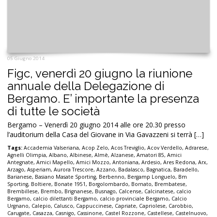
05 Giugno 2014
Figc, venerdì 20 giugno la riunione
annuale della Delegazione di
Bergamo. E’ importante la presenza
di tutte le società
Bergamo – Venerdì 20 giugno 2014 alle ore 20.30 presso
l’auditorium della Casa del Giovane in Via Gavazzeni si terrà […]
Tags:
Accademia Valseriana
,
Acop Zelo
,
Acos Treviglio
,
Acov Verdello
,
Adrarese
,
Agnelli Olimpia
,
Albano
,
Albinese
,
Almè
,
Alzanese
,
Amatori 85
,
Amici
Antegnate
,
Amici Mapello
,
Amici Mozzo
,
Antoniana
,
Ardesio
,
Ares Redona
,
Arx
,
Arzago
,
Asperiam
,
Aurora Trescore
,
Azzano
,
Badalasco
,
Bagnatica
,
Baradello
,
Barianese
,
Basiano Masate Sporting
,
Berbenno
,
Bergamp Longuelo
,
Bm
Sporting
,
Boltiere
,
Bonate 1951
,
Borgolombardo
,
Bornato
,
Brembatese
,
Brembillese
,
Brembo
,
Brignanese
,
Busnago
,
Calcense
,
Calcinatese
,
calcio
Bergamo
,
calcio dilettanti Bergamo
,
calcio provinciale Bergamo
,
Calcio
Urgnano
,
Calepio
,
Calusco
,
Cappuccinese
,
Capriate
,
Capriolese
,
Carobbio
,
Carugate
,
Casazza
,
Casnigo
,
Cassinone
,
Castel Rozzone
,
Castellese
,
Castelnuovo
,