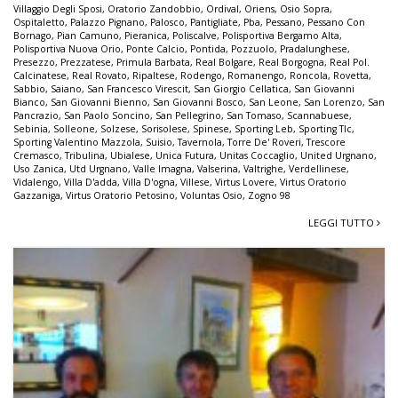
Villaggio Degli Sposi
,
Oratorio Zandobbio
,
Ordival
,
Oriens
,
Osio Sopra
,
Ospitaletto
,
Palazzo Pignano
,
Palosco
,
Pantigliate
,
Pba
,
Pessano
,
Pessano Con
Bornago
,
Pian Camuno
,
Pieranica
,
Poliscalve
,
Polisportiva Bergamo Alta
,
Polisportiva Nuova Orio
,
Ponte Calcio
,
Pontida
,
Pozzuolo
,
Pradalunghese
,
Presezzo
,
Prezzatese
,
Primula Barbata
,
Real Bolgare
,
Real Borgogna
,
Real Pol.
Calcinatese
,
Real Rovato
,
Ripaltese
,
Rodengo
,
Romanengo
,
Roncola
,
Rovetta
,
Sabbio
,
Saiano
,
San Francesco Virescit
,
San Giorgio Cellatica
,
San Giovanni
Bianco
,
San Giovanni Bienno
,
San Giovanni Bosco
,
San Leone
,
San Lorenzo
,
San
Pancrazio
,
San Paolo Soncino
,
San Pellegrino
,
San Tomaso
,
Scannabuese
,
Sebinia
,
Solleone
,
Solzese
,
Sorisolese
,
Spinese
,
Sporting Leb
,
Sporting Tlc
,
Sporting Valentino Mazzola
,
Suisio
,
Tavernola
,
Torre De' Roveri
,
Trescore
Cremasco
,
Tribulina
,
Ubialese
,
Unica Futura
,
Unitas Coccaglio
,
United Urgnano
,
Uso Zanica
,
Utd Urgnano
,
Valle Imagna
,
Valserina
,
Valtrighe
,
Verdellinese
,
Vidalengo
,
Villa D'adda
,
Villa D'ogna
,
Villese
,
Virtus Lovere
,
Virtus Oratorio
Gazzaniga
,
Virtus Oratorio Petosino
,
Voluntas Osio
,
Zogno 98
LEGGI TUTTO