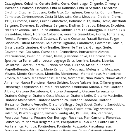
Cazzaghese
,
Celadina
,
Cenate Sotto
,
Cene
,
Centrolago
,
Chignolo
,
Ciliverghe
Mazzano
,
Cisanese
,
Ciserano
,
Città Di Dalmine
,
Città Di Segrate
,
Cividatese
,
Cividino
,
Clusone
,
Codogno
,
Colle Alto
,
Colnaghese
,
Comonte
,
Comun Nuovo
,
Cornatese
,
Cortenuovese
,
Costa Di Mezzate
,
Costa Mezzate
,
Credaro
,
Crema
1908
,
Curnasco
,
Curno
,
Curno Caluschese
,
Dalmine 2012
,
Darfo
,
Desio
,
dilettanti
Bergamo
,
Doverese
,
Eccellenza Bergamo
,
Endine
,
Entratico
,
Erbusco
,
Excelsior
,
Excelsior Vaiano
,
Falco
,
Falco Albino
,
Fanfulla
,
Fara
,
Fc Caravaggio
,
FC Curno
,
FCD
Grassobbio
,
Filago
,
Fiorente Colognola
,
Fiorente Grassobbio
,
Fiorita
,
Fontanella
,
Foresto
,
Fornovo
,
Forza & Costanza
,
Forza e Costanza
,
Frassati Ranica
,
Fulgor
Canonica
,
Futura Madone
,
Galbiatese Oggiono
,
Gandinese
,
Gavarnese
,
Ghiaie
,
GhisalbeseCalcinatese
,
Giov Trealbe
,
Giovanile Trealbe
,
Gorlago
,
Gorle
,
Governolese
,
Gozzano
,
Grassobbio
,
Grumellese
,
Immacolata Alzano
,
Interseriatese
,
Inveruno
,
Inzago
,
Issese
,
Juventina Covo
,
La Dominante
,
La
Sportiva
,
La Torre
,
Lallio
,
Lecco
,
Legnago Salus
,
Lemine
,
Levate
,
Libertas
Casiratese
,
Locate
,
Loreto
,
Luciano Manara
,
Luisiana
,
Mapello Bonate
,
MapelloBonate
,
Mariano
,
Mario Zanconti
,
Medolago
,
Melegnano
,
Mezzago
,
Misano
,
Monte Cremasco
,
Montello
,
Monterosso
,
Montodinese
,
Montorfano
Rovato
,
Monvico
,
Mozzanichese
,
Mozzo
,
Nembrese
,
Nino Ronco
,
Nuova Atletic
Almenno
,
Nuova Frontiera
,
Nuova Selvino
,
Nuova Valcavallina
,
Offanenghese
,
Offanengo
,
Olginatese
,
Olimpic Trezzanese
,
Ombriano Aurora
,
Ome
,
Oratorio
Albino
,
Oratorio Boccaleone
,
Oratorio Brusaporto
,
Oratorio Calvenzano
,
Oratorio Cologno
,
Oratorio Costa Mezzate
,
Oratorio Leffe
,
Oratorio Maclodio
,
Oratorio Malpensata
,
Oratorio Mozzanica
,
Oratorio Sabbioni
,
Oratorio
Stezzano
,
Oratorio Verdello
,
Oratorio Villaggio Degli Sposi
,
Oratorio Zandobbio
,
Ordival
,
Oriens
,
Orsa Cortefranca
,
Osio Sopra
,
Ospitaletto
,
Pagazzanese
,
Paladina
,
Palazzo Pignano
,
Palosco
,
Pantigliate
,
Paullese
,
Pba
,
Pedrengo
,
Pedrocca
,
Pessano
,
Pessano Con Bornago
,
Piacenza
,
Pian Camuno
,
Pieranica
,
Poliscalve
,
Polisportiva Bergamo Alta
,
Polisportiva Nuova Orio
,
Ponte Calcio
,
Ponteranica
,
Pontida
,
Pontirolese
,
Pontisola
,
Pozzuolo
,
Pradalunghese
,
Presezzo
,
Prezzatese
,
Prima Categoria Bergamo
,
Prima Categoria girone D
,