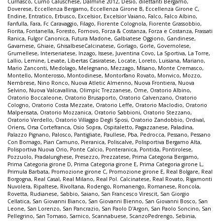
Curnasco
,
Curno Caluschese
,
Dalmine 2012
,
Desio
,
dilettanti Bergamo
,
Doverese
,
Eccellenza Bergamo
,
Eccellenza Girone B
,
Eccellenza Girone C
,
Endine
,
Entratico
,
Erbusco
,
Excelsior
,
Excelsior Vaiano
,
Falco
,
Falco Albino
,
Fanfulla
,
Fara
,
Fc Caravaggio
,
Filago
,
Fiorente Colognola
,
Fiorente Grassobbio
,
Fiorita
,
Fontanella
,
Foresto
,
Fornovo
,
Forza & Costanza
,
Forza e Costanza
,
Frassati
Ranica
,
Fulgor Canonica
,
Futura Madone
,
Galbiatese Oggiono
,
Gandinese
,
Gavarnese
,
Ghiaie
,
GhisalbeseCalcinatese
,
Gorlago
,
Gorle
,
Governolese
,
Grumellese
,
Interseriatese
,
Inzago
,
Issese
,
Juventina Covo
,
La Sportiva
,
La Torre
,
Lallio
,
Lemine
,
Levate
,
Libertas Casiratese
,
Locate
,
Loreto
,
Luisiana
,
Mariano
,
Mario Zanconti
,
Medolago
,
Melegnano
,
Mezzago
,
Misano
,
Monte Cremasco
,
Montello
,
Monterosso
,
Montodinese
,
Montorfano Rovato
,
Monvico
,
Mozzo
,
Nembrese
,
Nino Ronco
,
Nuova Atletic Almenno
,
Nuova Frontiera
,
Nuova
Selvino
,
Nuova Valcavallina
,
Olimpic Trezzanese
,
Ome
,
Oratorio Albino
,
Oratorio Boccaleone
,
Oratorio Brusaporto
,
Oratorio Calvenzano
,
Oratorio
Cologno
,
Oratorio Costa Mezzate
,
Oratorio Leffe
,
Oratorio Maclodio
,
Oratorio
Malpensata
,
Oratorio Mozzanica
,
Oratorio Sabbioni
,
Oratorio Stezzano
,
Oratorio Verdello
,
Oratorio Villaggio Degli Sposi
,
Oratorio Zandobbio
,
Ordival
,
Oriens
,
Orsa Cortefranca
,
Osio Sopra
,
Ospitaletto
,
Pagazzanese
,
Paladina
,
Palazzo Pignano
,
Palosco
,
Pantigliate
,
Paullese
,
Pba
,
Pedrocca
,
Pessano
,
Pessano
Con Bornago
,
Pian Camuno
,
Pieranica
,
Poliscalve
,
Polisportiva Bergamo Alta
,
Polisportiva Nuova Orio
,
Ponte Calcio
,
Ponteranica
,
Pontida
,
Pontirolese
,
Pozzuolo
,
Pradalunghese
,
Presezzo
,
Prezzatese
,
Prima Categoria Bergamo
,
Prima Categoria girone D
,
Prima Categoria girone E
,
Prima Categoria girone L
,
Primula Barbata
,
Promozione girone C
,
Promozione girone E
,
Real Bolgare
,
Real
Borgogna
,
Real Casal
,
Real Milano
,
Real Pol. Calcinatese
,
Real Rovato
,
Rigamonti
Nuvolera
,
Ripaltese
,
Rivoltana
,
Rodengo
,
Romanengo
,
Romanese
,
Roncola
,
Rovetta
,
Rudianese
,
Sabbio
,
Saiano
,
San Francesco Virescit
,
San Giorgio
Cellatica
,
San Giovanni Bianco
,
San Giovanni Bienno
,
San Giovanni Bosco
,
San
Leone
,
San Lorenzo
,
San Pancrazio
,
San Paolo D'Argon
,
San Paolo Soncino
,
San
Pellegrino
,
San Tomaso
,
Sarnico
,
Scannabuese
,
ScanzoPedrengo
,
Sebinia
,