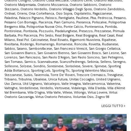
Oratorio Cologno
,
Oratorio Costa Mezzate
,
Oratorio Leffe
,
Oratorio Maclodio
,
Oratorio Malpensata
,
Oratorio Mozzanica
,
Oratorio Sabbioni
,
Oratorio
Stezzano
,
Oratorio Verdello
,
Oratorio Villaggio Degli Sposi
,
Oratorio Zandobbio
,
Ordival
,
Oriens
,
Orsa Cortefranca
,
Osio Sopra
,
Ospitaletto
,
Pagazzanese
,
Paladina
,
Palazzo Pignano
,
Palosco
,
Pantigliate
,
Paullese
,
Pba
,
Pedrocca
,
Pessano
,
Pessano Con Bornago
,
Piacenza
,
Pian Camuno
,
Pieranica
,
Poliscalve
,
Polisportiva
Bergamo Alta
,
Polisportiva Nuova Orio
,
Ponte Calcio
,
Ponteranica
,
Pontida
,
Pontirolese
,
Pontisola
,
Pozzuolo
,
Pradalunghese
,
Presezzo
,
Prezzatese
,
Primula
Barbata
,
Pro Piacenza
,
Pro Sesto
,
Real Bolgare
,
Real Borgogna
,
Real Casal
,
Real
Milano
,
Real Pol. Calcinatese
,
Real Rovato
,
Rigamonti Nuvolera
,
Ripaltese
,
Rivoltana
,
Rodengo
,
Romanengo
,
Romanese
,
Roncola
,
Rovetta
,
Rudianese
,
Sabbio
,
Saiano
,
Sambonifacese
,
San Francesco Virescit
,
San Giorgio Cellatica
,
San Giovanni Bianco
,
San Giovanni Bienno
,
San Giovanni Bosco
,
San Leone
,
San
Lorenzo
,
San Pancrazio
,
San Paolo D'Argon
,
San Paolo Soncino
,
San Pellegrino
,
San Tomaso
,
Sarnico
,
Scannabuese
,
ScanzoPedrengo
,
Sebinia
,
Sellero
,
Seregno
,
Solleone
,
Solzese
,
Sondrio
,
Soresinese
,
Sorisolese
,
Sovere
,
Spinese
,
Sporting
Adda Bottanuco
,
Sporting Leb
,
Sporting Tlc
,
Sporting Valentino Mazzola
,
Stezzanese
,
Suisio
,
Tavernola
,
Torre De' Roveri
,
Trescore Cremasco
,
Trevigliese
,
Tribiano
,
Tribulina
,
Ubialese
,
Unica Futura
,
Unitas Coccaglio
,
United Urgnano
,
Uso Zanica
,
Utd Urgnano
,
Valcalepio
,
Valle Imagna
,
Vallecamonica
,
Valserina
,
Valtrighe
,
Verdellinese
,
Verdello
,
Vertovese
,
Vidalengo
,
Villa D'adda
,
Villa d'Almè
Val Brembana
,
Villa D'ogna
,
Villa Valle
,
Villese
,
Villongo
,
Virtus Lovere
,
Virtus
Oratorio Gazzaniga
,
Virtus Oratorio Petosino
,
Voluntas Osio
,
Zogno 98
LEGGI TUTTO