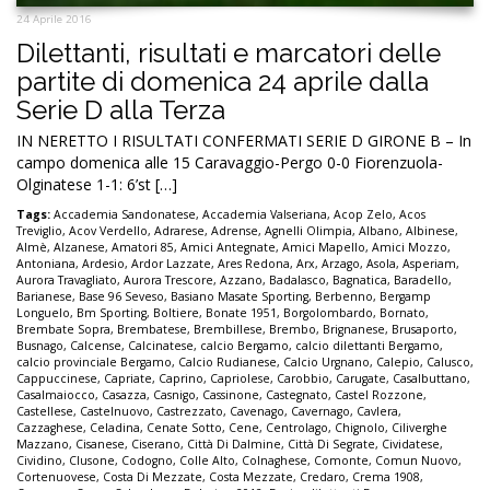
24 Aprile 2016
Dilettanti, risultati e marcatori delle
partite di domenica 24 aprile dalla
Serie D alla Terza
IN NERETTO I RISULTATI CONFERMATI SERIE D GIRONE B – In
campo domenica alle 15 Caravaggio-Pergo 0-0 Fiorenzuola-
Olginatese 1-1: 6’st […]
Tags:
Accademia Sandonatese
,
Accademia Valseriana
,
Acop Zelo
,
Acos
Treviglio
,
Acov Verdello
,
Adrarese
,
Adrense
,
Agnelli Olimpia
,
Albano
,
Albinese
,
Almè
,
Alzanese
,
Amatori 85
,
Amici Antegnate
,
Amici Mapello
,
Amici Mozzo
,
Antoniana
,
Ardesio
,
Ardor Lazzate
,
Ares Redona
,
Arx
,
Arzago
,
Asola
,
Asperiam
,
Aurora Travagliato
,
Aurora Trescore
,
Azzano
,
Badalasco
,
Bagnatica
,
Baradello
,
Barianese
,
Base 96 Seveso
,
Basiano Masate Sporting
,
Berbenno
,
Bergamp
Longuelo
,
Bm Sporting
,
Boltiere
,
Bonate 1951
,
Borgolombardo
,
Bornato
,
Brembate Sopra
,
Brembatese
,
Brembillese
,
Brembo
,
Brignanese
,
Brusaporto
,
Busnago
,
Calcense
,
Calcinatese
,
calcio Bergamo
,
calcio dilettanti Bergamo
,
calcio provinciale Bergamo
,
Calcio Rudianese
,
Calcio Urgnano
,
Calepio
,
Calusco
,
Cappuccinese
,
Capriate
,
Caprino
,
Capriolese
,
Carobbio
,
Carugate
,
Casalbuttano
,
Casalmaiocco
,
Casazza
,
Casnigo
,
Cassinone
,
Castegnato
,
Castel Rozzone
,
Castellese
,
Castelnuovo
,
Castrezzato
,
Cavenago
,
Cavernago
,
Cavlera
,
Cazzaghese
,
Celadina
,
Cenate Sotto
,
Cene
,
Centrolago
,
Chignolo
,
Ciliverghe
Mazzano
,
Cisanese
,
Ciserano
,
Città Di Dalmine
,
Città Di Segrate
,
Cividatese
,
Cividino
,
Clusone
,
Codogno
,
Colle Alto
,
Colnaghese
,
Comonte
,
Comun Nuovo
,
Cortenuovese
,
Costa Di Mezzate
,
Costa Mezzate
,
Credaro
,
Crema 1908
,