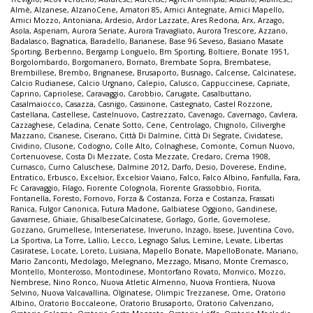
Almè
,
Alzanese
,
AlzanoCene
,
Amatori 85
,
Amici Antegnate
,
Amici Mapello
,
Amici Mozzo
,
Antoniana
,
Ardesio
,
Ardor Lazzate
,
Ares Redona
,
Arx
,
Arzago
,
Asola
,
Asperiam
,
Aurora Seriate
,
Aurora Travagliato
,
Aurora Trescore
,
Azzano
,
Badalasco
,
Bagnatica
,
Baradello
,
Barianese
,
Base 96 Seveso
,
Basiano Masate
Sporting
,
Berbenno
,
Bergamp Longuelo
,
Bm Sporting
,
Boltiere
,
Bonate 1951
,
Borgolombardo
,
Borgomanero
,
Bornato
,
Brembate Sopra
,
Brembatese
,
Brembillese
,
Brembo
,
Brignanese
,
Brusaporto
,
Busnago
,
Calcense
,
Calcinatese
,
Calcio Rudianese
,
Calcio Urgnano
,
Calepio
,
Calusco
,
Cappuccinese
,
Capriate
,
Caprino
,
Capriolese
,
Caravaggio
,
Carobbio
,
Carugate
,
Casalbuttano
,
Casalmaiocco
,
Casazza
,
Casnigo
,
Cassinone
,
Castegnato
,
Castel Rozzone
,
Castellana
,
Castellese
,
Castelnuovo
,
Castrezzato
,
Cavenago
,
Cavernago
,
Cavlera
,
Cazzaghese
,
Celadina
,
Cenate Sotto
,
Cene
,
Centrolago
,
Chignolo
,
Ciliverghe
Mazzano
,
Cisanese
,
Ciserano
,
Città Di Dalmine
,
Città Di Segrate
,
Cividatese
,
Cividino
,
Clusone
,
Codogno
,
Colle Alto
,
Colnaghese
,
Comonte
,
Comun Nuovo
,
Cortenuovese
,
Costa Di Mezzate
,
Costa Mezzate
,
Credaro
,
Crema 1908
,
Curnasco
,
Curno Caluschese
,
Dalmine 2012
,
Darfo
,
Desio
,
Doverese
,
Endine
,
Entratico
,
Erbusco
,
Excelsior
,
Excelsior Vaiano
,
Falco
,
Falco Albino
,
Fanfulla
,
Fara
,
Fc Caravaggio
,
Filago
,
Fiorente Colognola
,
Fiorente Grassobbio
,
Fiorita
,
Fontanella
,
Foresto
,
Fornovo
,
Forza & Costanza
,
Forza e Costanza
,
Frassati
Ranica
,
Fulgor Canonica
,
Futura Madone
,
Galbiatese Oggiono
,
Gandinese
,
Gavarnese
,
Ghiaie
,
GhisalbeseCalcinatese
,
Gorlago
,
Gorle
,
Governolese
,
Gozzano
,
Grumellese
,
Interseriatese
,
Inveruno
,
Inzago
,
Issese
,
Juventina Covo
,
La Sportiva
,
La Torre
,
Lallio
,
Lecco
,
Legnago Salus
,
Lemine
,
Levate
,
Libertas
Casiratese
,
Locate
,
Loreto
,
Luisiana
,
Mapello Bonate
,
MapelloBonate
,
Mariano
,
Mario Zanconti
,
Medolago
,
Melegnano
,
Mezzago
,
Misano
,
Monte Cremasco
,
Montello
,
Monterosso
,
Montodinese
,
Montorfano Rovato
,
Monvico
,
Mozzo
,
Nembrese
,
Nino Ronco
,
Nuova Atletic Almenno
,
Nuova Frontiera
,
Nuova
Selvino
,
Nuova Valcavallina
,
Olginatese
,
Olimpic Trezzanese
,
Ome
,
Oratorio
Albino
,
Oratorio Boccaleone
,
Oratorio Brusaporto
,
Oratorio Calvenzano
,