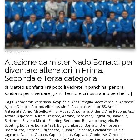
29 Maggio 2014
A lezione da mister Nado Bonaldi per
diventare allenatori in Prima,
Seconda e Terza categoria
di Matteo Bonfanti Tra poco li vedrete in panchina, per ora
studiano per diventare grandi tecnici e ci riusciranno perché […]
Tags:
Accademia Valseriana
,
Acop Zelo
,
Acos Treviglio
,
Acov Verdello
,
Adrarese
,
Agnelli Olimpia
,
Albano
,
Albinese
,
Almè
,
Alzanese
,
Amatori 85
,
Amici
Antegnate
,
Amici Mapello
,
Amici Mozzo
,
Antoniana
,
Ardesio
,
Ares Redona
,
Arx
,
Arzago
,
Asperiam
,
Aurora Trescore
,
Azzano
,
Badalasco
,
Bagnatica
,
Baradello
,
Barianese
,
Basiano Masate Sporting
,
Berbenno
,
Bergamp Longuelo
,
Bm
Sporting
,
Boltiere
,
Bonate 1951
,
Borgolombardo
,
Bornato
,
Brembatese
,
Brembillese
,
Brembo
,
Brignanese
,
Busnago
,
Calcense
,
Calcinatese
,
Calcio
Urgnano
,
Calepio
,
Calusco
,
Cappuccinese
,
Capriate
,
Capriolese
,
Carobbio
,
Carugate
,
Casazza
,
Casnigo
,
Cassinone
,
Castel Rozzone
,
Castellese
,
Castelnuovo
,