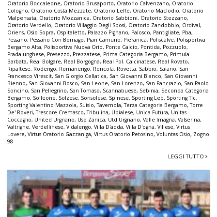
Oratorio Boccaleone
,
Oratorio Brusaporto
,
Oratorio Calvenzano
,
Oratorio
Cologno
,
Oratorio Costa Mezzate
,
Oratorio Leffe
,
Oratorio Maclodio
,
Oratorio
Malpensata
,
Oratorio Mozzanica
,
Oratorio Sabbioni
,
Oratorio Stezzano
,
Oratorio Verdello
,
Oratorio Villaggio Degli Sposi
,
Oratorio Zandobbio
,
Ordival
,
Oriens
,
Osio Sopra
,
Ospitaletto
,
Palazzo Pignano
,
Palosco
,
Pantigliate
,
Pba
,
Pessano
,
Pessano Con Bornago
,
Pian Camuno
,
Pieranica
,
Poliscalve
,
Polisportiva
Bergamo Alta
,
Polisportiva Nuova Orio
,
Ponte Calcio
,
Pontida
,
Pozzuolo
,
Pradalunghese
,
Presezzo
,
Prezzatese
,
Prima Categoria Bergamo
,
Primula
Barbata
,
Real Bolgare
,
Real Borgogna
,
Real Pol. Calcinatese
,
Real Rovato
,
Ripaltese
,
Rodengo
,
Romanengo
,
Roncola
,
Rovetta
,
Sabbio
,
Saiano
,
San
Francesco Virescit
,
San Giorgio Cellatica
,
San Giovanni Bianco
,
San Giovanni
Bienno
,
San Giovanni Bosco
,
San Leone
,
San Lorenzo
,
San Pancrazio
,
San Paolo
Soncino
,
San Pellegrino
,
San Tomaso
,
Scannabuese
,
Sebinia
,
Seconda Categoria
Bergamo
,
Solleone
,
Solzese
,
Sorisolese
,
Spinese
,
Sporting Leb
,
Sporting Tlc
,
Sporting Valentino Mazzola
,
Suisio
,
Tavernola
,
Terza Categoria Bergamo
,
Torre
De' Roveri
,
Trescore Cremasco
,
Tribulina
,
Ubialese
,
Unica Futura
,
Unitas
Coccaglio
,
United Urgnano
,
Uso Zanica
,
Utd Urgnano
,
Valle Imagna
,
Valserina
,
Valtrighe
,
Verdellinese
,
Vidalengo
,
Villa D'adda
,
Villa D'ogna
,
Villese
,
Virtus
Lovere
,
Virtus Oratorio Gazzaniga
,
Virtus Oratorio Petosino
,
Voluntas Osio
,
Zogno
98
LEGGI TUTTO