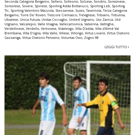
Seconda Categoria Bergamo
,
Sellero
,
Solleone
,
Solzese
,
Sondrio
,
Soresinese
,
Sorisolese
,
Sovere
,
Spinese
,
Sporting Adda Bottanuco
,
Sporting Leb
,
Sporting
Tlc
,
Sporting Valentino Mazzola
,
Stezzanese
,
Suisio
,
Tavernola
,
Terza Categoria
Bergamo
,
Torre De' Roveri
,
Trescore Cremasco
,
Trevigliese
,
Tribiano
,
Tribulina
,
Ubialese
,
Unica Futura
,
Unitas Coccaglio
,
United Urgnano
,
Uso Zanica
,
Utd
Urgnano
,
Valcalepio
,
Valle Imagna
,
Vallecamonica
,
Valserina
,
Valtrighe
,
Verdellinese
,
Verdello
,
Vertovese
,
Vidalengo
,
Villa D'adda
,
Villa d'Almè Val
Brembana
,
Villa D'ogna
,
Villa Valle
,
Villese
,
Villongo
,
Virtus Lovere
,
Virtus Oratorio
Gazzaniga
,
Virtus Oratorio Petosino
,
Voluntas Osio
,
Zogno 98
LEGGI TUTTO