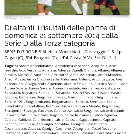
21 Settembre 2014
Dilettanti, i risultati delle partite di
domenica 21 settembre 2014 dalla
Serie D alla Terza categoria
SERIE D GIRONE B Atletico Montichiari – Caravaggio 1-3: 4’pt
Zagari (C), 8’pt Brognoli (C), 44’pt Casca (AM), 3’st Del […]
Tags:
Accademia Sandonatese
,
Accademia Valseriana
,
Acop Zelo
,
Acos
Treviglio
,
Acov Verdello
,
Adrarese
,
Adrense
,
Agnelli Olimpia
,
Albano
,
Albinese
,
Almè
,
Alzanese
,
AlzanoCene
,
Amatori 85
,
Amici Antegnate
,
Amici Mapello
,
Amici Mozzo
,
Amici Oratorio Leffe
,
Antoniana
,
Ardesio
,
Ardor Lazzate
,
Ares
Redona
,
Arx
,
Arzago
,
Asola
,
Asperiam
,
Atletico Chiuduno
,
Atletico San Giuliano
,
Aurora Seriate
,
Aurora Sovere
,
Aurora Travagliato
,
Aurora Trescore
,
Azzano
,
Badalasco
,
Bagnatica
,
Baradello
,
Barianese
,
Base 96 Seveso
,
Basiano Masate
Sporting
,
Berbenno
,
Bergamp Longuelo
,
Biassono
,
Bm Sporting
,
Boltiere
,
Bonate 1951
,
Borgolombardo
,
Borgomanero
,
Bornato
,
Brembate Sopra
,
Brembatese
,
Brembillese
,
Brembo
,
Brianza Cernusco Merate
,
Brignanese
,
Brusaporto
,
Busnago
,
Calcense
,
Calcinatese
,
calcio Bergamo
,
calcio dilettanti
Bergamo
,
calcio provinciale Bergamo
,
Calcio Rudianese
,
Calcio Urgnano
,
Calepio
,
Calolzio
,
Calolziocorte calcio
,
Calusco
,
Cappuccinese
,
Capriate
,
Caprino
,
Capriolese
,
Caravaggio
,
Carobbio
,
Carugate
,
Casalbuttano
,
Casalmaiocco
,
Casazza
,
Casnigo
,
Cassinone
,
Castegnato
,
Castel Rozzone
,
Castellana
,
Castellese
,
Castelnuovo
,
Castrezzato
,
Cavenago
,
Cavernago
,
Cavlera
,