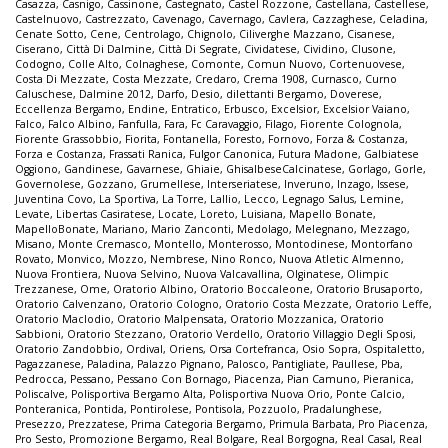
Casazza
,
Casnigo
,
Cassinone
,
Castegnato
,
Castel Rozzone
,
Castellana
,
Castellese
,
Castelnuovo
,
Castrezzato
,
Cavenago
,
Cavernago
,
Cavlera
,
Cazzaghese
,
Celadina
,
Cenate Sotto
,
Cene
,
Centrolago
,
Chignolo
,
Ciliverghe Mazzano
,
Cisanese
,
Ciserano
,
Città Di Dalmine
,
Città Di Segrate
,
Cividatese
,
Cividino
,
Clusone
,
Codogno
,
Colle Alto
,
Colnaghese
,
Comonte
,
Comun Nuovo
,
Cortenuovese
,
Costa Di Mezzate
,
Costa Mezzate
,
Credaro
,
Crema 1908
,
Curnasco
,
Curno
Caluschese
,
Dalmine 2012
,
Darfo
,
Desio
,
dilettanti Bergamo
,
Doverese
,
Eccellenza Bergamo
,
Endine
,
Entratico
,
Erbusco
,
Excelsior
,
Excelsior Vaiano
,
Falco
,
Falco Albino
,
Fanfulla
,
Fara
,
Fc Caravaggio
,
Filago
,
Fiorente Colognola
,
Fiorente Grassobbio
,
Fiorita
,
Fontanella
,
Foresto
,
Fornovo
,
Forza & Costanza
,
Forza e Costanza
,
Frassati Ranica
,
Fulgor Canonica
,
Futura Madone
,
Galbiatese
Oggiono
,
Gandinese
,
Gavarnese
,
Ghiaie
,
GhisalbeseCalcinatese
,
Gorlago
,
Gorle
,
Governolese
,
Gozzano
,
Grumellese
,
Interseriatese
,
Inveruno
,
Inzago
,
Issese
,
Juventina Covo
,
La Sportiva
,
La Torre
,
Lallio
,
Lecco
,
Legnago Salus
,
Lemine
,
Levate
,
Libertas Casiratese
,
Locate
,
Loreto
,
Luisiana
,
Mapello Bonate
,
MapelloBonate
,
Mariano
,
Mario Zanconti
,
Medolago
,
Melegnano
,
Mezzago
,
Misano
,
Monte Cremasco
,
Montello
,
Monterosso
,
Montodinese
,
Montorfano
Rovato
,
Monvico
,
Mozzo
,
Nembrese
,
Nino Ronco
,
Nuova Atletic Almenno
,
Nuova Frontiera
,
Nuova Selvino
,
Nuova Valcavallina
,
Olginatese
,
Olimpic
Trezzanese
,
Ome
,
Oratorio Albino
,
Oratorio Boccaleone
,
Oratorio Brusaporto
,
Oratorio Calvenzano
,
Oratorio Cologno
,
Oratorio Costa Mezzate
,
Oratorio Leffe
,
Oratorio Maclodio
,
Oratorio Malpensata
,
Oratorio Mozzanica
,
Oratorio
Sabbioni
,
Oratorio Stezzano
,
Oratorio Verdello
,
Oratorio Villaggio Degli Sposi
,
Oratorio Zandobbio
,
Ordival
,
Oriens
,
Orsa Cortefranca
,
Osio Sopra
,
Ospitaletto
,
Pagazzanese
,
Paladina
,
Palazzo Pignano
,
Palosco
,
Pantigliate
,
Paullese
,
Pba
,
Pedrocca
,
Pessano
,
Pessano Con Bornago
,
Piacenza
,
Pian Camuno
,
Pieranica
,
Poliscalve
,
Polisportiva Bergamo Alta
,
Polisportiva Nuova Orio
,
Ponte Calcio
,
Ponteranica
,
Pontida
,
Pontirolese
,
Pontisola
,
Pozzuolo
,
Pradalunghese
,
Presezzo
,
Prezzatese
,
Prima Categoria Bergamo
,
Primula Barbata
,
Pro Piacenza
,
Pro Sesto
,
Promozione Bergamo
,
Real Bolgare
,
Real Borgogna
,
Real Casal
,
Real