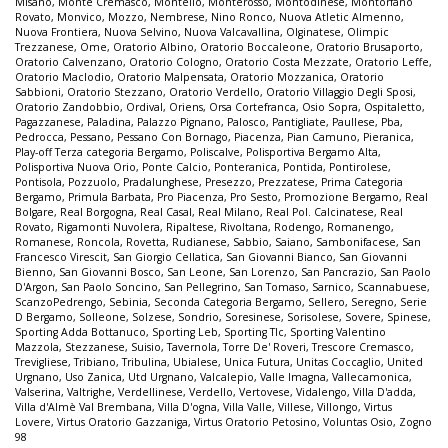
Misano
,
Monte Cremasco
,
Montello
,
Monterosso
,
Montodinese
,
Montorfano
Rovato
,
Monvico
,
Mozzo
,
Nembrese
,
Nino Ronco
,
Nuova Atletic Almenno
,
Nuova Frontiera
,
Nuova Selvino
,
Nuova Valcavallina
,
Olginatese
,
Olimpic
Trezzanese
,
Ome
,
Oratorio Albino
,
Oratorio Boccaleone
,
Oratorio Brusaporto
,
Oratorio Calvenzano
,
Oratorio Cologno
,
Oratorio Costa Mezzate
,
Oratorio Leffe
,
Oratorio Maclodio
,
Oratorio Malpensata
,
Oratorio Mozzanica
,
Oratorio
Sabbioni
,
Oratorio Stezzano
,
Oratorio Verdello
,
Oratorio Villaggio Degli Sposi
,
Oratorio Zandobbio
,
Ordival
,
Oriens
,
Orsa Cortefranca
,
Osio Sopra
,
Ospitaletto
,
Pagazzanese
,
Paladina
,
Palazzo Pignano
,
Palosco
,
Pantigliate
,
Paullese
,
Pba
,
Pedrocca
,
Pessano
,
Pessano Con Bornago
,
Piacenza
,
Pian Camuno
,
Pieranica
,
Play-off Terza categoria Bergamo
,
Poliscalve
,
Polisportiva Bergamo Alta
,
Polisportiva Nuova Orio
,
Ponte Calcio
,
Ponteranica
,
Pontida
,
Pontirolese
,
Pontisola
,
Pozzuolo
,
Pradalunghese
,
Presezzo
,
Prezzatese
,
Prima Categoria
Bergamo
,
Primula Barbata
,
Pro Piacenza
,
Pro Sesto
,
Promozione Bergamo
,
Real
Bolgare
,
Real Borgogna
,
Real Casal
,
Real Milano
,
Real Pol. Calcinatese
,
Real
Rovato
,
Rigamonti Nuvolera
,
Ripaltese
,
Rivoltana
,
Rodengo
,
Romanengo
,
Romanese
,
Roncola
,
Rovetta
,
Rudianese
,
Sabbio
,
Saiano
,
Sambonifacese
,
San
Francesco Virescit
,
San Giorgio Cellatica
,
San Giovanni Bianco
,
San Giovanni
Bienno
,
San Giovanni Bosco
,
San Leone
,
San Lorenzo
,
San Pancrazio
,
San Paolo
D'Argon
,
San Paolo Soncino
,
San Pellegrino
,
San Tomaso
,
Sarnico
,
Scannabuese
,
ScanzoPedrengo
,
Sebinia
,
Seconda Categoria Bergamo
,
Sellero
,
Seregno
,
Serie
D Bergamo
,
Solleone
,
Solzese
,
Sondrio
,
Soresinese
,
Sorisolese
,
Sovere
,
Spinese
,
Sporting Adda Bottanuco
,
Sporting Leb
,
Sporting Tlc
,
Sporting Valentino
Mazzola
,
Stezzanese
,
Suisio
,
Tavernola
,
Torre De' Roveri
,
Trescore Cremasco
,
Trevigliese
,
Tribiano
,
Tribulina
,
Ubialese
,
Unica Futura
,
Unitas Coccaglio
,
United
Urgnano
,
Uso Zanica
,
Utd Urgnano
,
Valcalepio
,
Valle Imagna
,
Vallecamonica
,
Valserina
,
Valtrighe
,
Verdellinese
,
Verdello
,
Vertovese
,
Vidalengo
,
Villa D'adda
,
Villa d'Almè Val Brembana
,
Villa D'ogna
,
Villa Valle
,
Villese
,
Villongo
,
Virtus
Lovere
,
Virtus Oratorio Gazzaniga
,
Virtus Oratorio Petosino
,
Voluntas Osio
,
Zogno
98