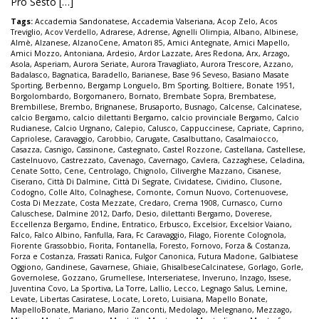
Pro Sesto […]
Tags:
Accademia Sandonatese
,
Accademia Valseriana
,
Acop Zelo
,
Acos
Treviglio
,
Acov Verdello
,
Adrarese
,
Adrense
,
Agnelli Olimpia
,
Albano
,
Albinese
,
Almè
,
Alzanese
,
AlzanoCene
,
Amatori 85
,
Amici Antegnate
,
Amici Mapello
,
Amici Mozzo
,
Antoniana
,
Ardesio
,
Ardor Lazzate
,
Ares Redona
,
Arx
,
Arzago
,
Asola
,
Asperiam
,
Aurora Seriate
,
Aurora Travagliato
,
Aurora Trescore
,
Azzano
,
Badalasco
,
Bagnatica
,
Baradello
,
Barianese
,
Base 96 Seveso
,
Basiano Masate
Sporting
,
Berbenno
,
Bergamp Longuelo
,
Bm Sporting
,
Boltiere
,
Bonate 1951
,
Borgolombardo
,
Borgomanero
,
Bornato
,
Brembate Sopra
,
Brembatese
,
Brembillese
,
Brembo
,
Brignanese
,
Brusaporto
,
Busnago
,
Calcense
,
Calcinatese
,
calcio Bergamo
,
calcio dilettanti Bergamo
,
calcio provinciale Bergamo
,
Calcio
Rudianese
,
Calcio Urgnano
,
Calepio
,
Calusco
,
Cappuccinese
,
Capriate
,
Caprino
,
Capriolese
,
Caravaggio
,
Carobbio
,
Carugate
,
Casalbuttano
,
Casalmaiocco
,
Casazza
,
Casnigo
,
Cassinone
,
Castegnato
,
Castel Rozzone
,
Castellana
,
Castellese
,
Castelnuovo
,
Castrezzato
,
Cavenago
,
Cavernago
,
Cavlera
,
Cazzaghese
,
Celadina
,
Cenate Sotto
,
Cene
,
Centrolago
,
Chignolo
,
Ciliverghe Mazzano
,
Cisanese
,
Ciserano
,
Città Di Dalmine
,
Città Di Segrate
,
Cividatese
,
Cividino
,
Clusone
,
Codogno
,
Colle Alto
,
Colnaghese
,
Comonte
,
Comun Nuovo
,
Cortenuovese
,
Costa Di Mezzate
,
Costa Mezzate
,
Credaro
,
Crema 1908
,
Curnasco
,
Curno
Caluschese
,
Dalmine 2012
,
Darfo
,
Desio
,
dilettanti Bergamo
,
Doverese
,
Eccellenza Bergamo
,
Endine
,
Entratico
,
Erbusco
,
Excelsior
,
Excelsior Vaiano
,
Falco
,
Falco Albino
,
Fanfulla
,
Fara
,
Fc Caravaggio
,
Filago
,
Fiorente Colognola
,
Fiorente Grassobbio
,
Fiorita
,
Fontanella
,
Foresto
,
Fornovo
,
Forza & Costanza
,
Forza e Costanza
,
Frassati Ranica
,
Fulgor Canonica
,
Futura Madone
,
Galbiatese
Oggiono
,
Gandinese
,
Gavarnese
,
Ghiaie
,
GhisalbeseCalcinatese
,
Gorlago
,
Gorle
,
Governolese
,
Gozzano
,
Grumellese
,
Interseriatese
,
Inveruno
,
Inzago
,
Issese
,
Juventina Covo
,
La Sportiva
,
La Torre
,
Lallio
,
Lecco
,
Legnago Salus
,
Lemine
,
Levate
,
Libertas Casiratese
,
Locate
,
Loreto
,
Luisiana
,
Mapello Bonate
,
MapelloBonate
,
Mariano
,
Mario Zanconti
,
Medolago
,
Melegnano
,
Mezzago
,