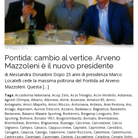
29 Maggio 2014
Pontida: cambio al vertice. Arveno
Mazzoleni è il nuovo presidente
di Alessandra Donadoni Dopo 25 anni di presidenza Marco
Locatelli cede la massima poltrona del Pontida ad Arveno
Mazzoleni. Questa […]
Tags:
Accademia Valseriana
,
Acop Zelo
,
Acos Treviglio
,
Acov Verdello
,
Adrarese
,
Agnelli Olimpia
,
Albano
,
Albinese
,
Almè
,
Alzanese
,
Amatori 85
,
Amici
Antegnate
,
Amici Mapello
,
Amici Mozzo
,
Antoniana
,
Ardesio
,
Ares Redona
,
Arx
,
Arzago
,
Asperiam
,
Aurora Trescore
,
Azzano
,
Badalasco
,
Bagnatica
,
Baradello
,
Barianese
,
Basiano Masate Sporting
,
Berbenno
,
Bergamp Longuelo
,
Bm
Sporting
,
Boltiere
,
Bonate 1951
,
Borgolombardo
,
Bornato
,
Brembatese
,
Brembillese
,
Brembo
,
Brignanese
,
Busnago
,
Calcense
,
Calcinatese
,
Calcio
Urgnano
,
Calepio
,
Calusco
,
Cappuccinese
,
Capriate
,
Capriolese
,
Carobbio
,
Carugate
,
Casazza
,
Casnigo
,
Cassinone
,
Castel Rozzone
,
Castellese
,
Castelnuovo
,
Castrezzato
,
Cavenago
,
Cavernago
,
Cavlera
,
Cazzaghese
,
Celadina
,
Cenate Sotto
,