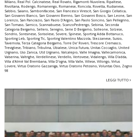
Milano
,
Real Pol. Calcinatese
,
Real Rovato
,
Rigamonti Nuvolera
,
Ripaltese
,
Rivoltana
,
Rodengo
,
Romanengo
,
Romanese
,
Roncola
,
Rovetta
,
Rudianese
,
Sabbio
,
Saiano
,
Sambonifacese
,
San Francesco Virescit
,
San Giorgio Cellatica
,
San Giovanni Bianco
,
San Giovanni Bienno
,
San Giovanni Bosco
,
San Leone
,
San
Lorenzo
,
San Pancrazio
,
San Paolo D'Argon
,
San Paolo Soncino
,
San Pellegrino
,
San Tomaso
,
Sarnico
,
Scannabuese
,
ScanzoPedrengo
,
Sebinia
,
Seconda
Categoria Bergamo
,
Sellero
,
Seregno
,
Serie D Bergamo
,
Solleone
,
Solzese
,
Sondrio
,
Soresinese
,
Sorisolese
,
Sovere
,
Spinese
,
Sporting Adda Bottanuco
,
Sporting Leb
,
Sporting Tlc
,
Sporting Valentino Mazzola
,
Stezzanese
,
Suisio
,
Tavernola
,
Terza Categoria Bergamo
,
Torre De' Roveri
,
Trescore Cremasco
,
Trevigliese
,
Tribiano
,
Tribulina
,
Ubialese
,
Unica Futura
,
Unitas Coccaglio
,
United
Urgnano
,
Uso Zanica
,
Utd Urgnano
,
Valcalepio
,
Valle Imagna
,
Vallecamonica
,
Valserina
,
Valtrighe
,
Verdellinese
,
Verdello
,
Vertovese
,
Vidalengo
,
Villa D'adda
,
Villa d'Almè Val Brembana
,
Villa D'ogna
,
Villa Valle
,
Villese
,
Villongo
,
Virtus
Lovere
,
Virtus Oratorio Gazzaniga
,
Virtus Oratorio Petosino
,
Voluntas Osio
,
Zogno
98
LEGGI TUTTO