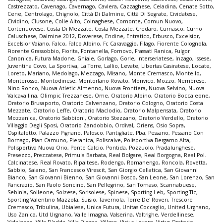
Castrezzato
,
Cavenago
,
Cavernago
,
Cavlera
,
Cazzaghese
,
Celadina
,
Cenate Sotto
,
Cene
,
Centrolago
,
Chignolo
,
Città Di Dalmine
,
Città Di Segrate
,
Cividatese
,
Cividino
,
Clusone
,
Colle Alto
,
Colnaghese
,
Comonte
,
Comun Nuovo
,
Cortenuovese
,
Costa Di Mezzate
,
Costa Mezzate
,
Credaro
,
Curnasco
,
Curno
Caluschese
,
Dalmine 2012
,
Doverese
,
Endine
,
Entratico
,
Erbusco
,
Excelsior
,
Excelsior Vaiano
,
Falco
,
Falco Albino
,
Fc Caravaggio
,
Filago
,
Fiorente Colognola
,
Fiorente Grassobbio
,
Fiorita
,
Fontanella
,
Fornovo
,
Frassati Ranica
,
Fulgor
Canonica
,
Futura Madone
,
Ghiaie
,
Gorlago
,
Gorle
,
Interseriatese
,
Inzago
,
Issese
,
Juventina Covo
,
La Sportiva
,
La Torre
,
Lallio
,
Levate
,
Libertas Casiratese
,
Locate
,
Loreto
,
Mariano
,
Medolago
,
Mezzago
,
Misano
,
Monte Cremasco
,
Montello
,
Monterosso
,
Montodinese
,
Montorfano Rovato
,
Monvico
,
Mozzo
,
Nembrese
,
Nino Ronco
,
Nuova Atletic Almenno
,
Nuova Frontiera
,
Nuova Selvino
,
Nuova
Valcavallina
,
Olimpic Trezzanese
,
Ome
,
Oratorio Albino
,
Oratorio Boccaleone
,
Oratorio Brusaporto
,
Oratorio Calvenzano
,
Oratorio Cologno
,
Oratorio Costa
Mezzate
,
Oratorio Leffe
,
Oratorio Maclodio
,
Oratorio Malpensata
,
Oratorio
Mozzanica
,
Oratorio Sabbioni
,
Oratorio Stezzano
,
Oratorio Verdello
,
Oratorio
Villaggio Degli Sposi
,
Oratorio Zandobbio
,
Ordival
,
Oriens
,
Osio Sopra
,
Ospitaletto
,
Palazzo Pignano
,
Palosco
,
Pantigliate
,
Pba
,
Pessano
,
Pessano Con
Bornago
,
Pian Camuno
,
Pieranica
,
Poliscalve
,
Polisportiva Bergamo Alta
,
Polisportiva Nuova Orio
,
Ponte Calcio
,
Pontida
,
Pozzuolo
,
Pradalunghese
,
Presezzo
,
Prezzatese
,
Primula Barbata
,
Real Bolgare
,
Real Borgogna
,
Real Pol.
Calcinatese
,
Real Rovato
,
Ripaltese
,
Rodengo
,
Romanengo
,
Roncola
,
Rovetta
,
Sabbio
,
Saiano
,
San Francesco Virescit
,
San Giorgio Cellatica
,
San Giovanni
Bianco
,
San Giovanni Bienno
,
San Giovanni Bosco
,
San Leone
,
San Lorenzo
,
San
Pancrazio
,
San Paolo Soncino
,
San Pellegrino
,
San Tomaso
,
Scannabuese
,
Sebinia
,
Solleone
,
Solzese
,
Sorisolese
,
Spinese
,
Sporting Leb
,
Sporting Tlc
,
Sporting Valentino Mazzola
,
Suisio
,
Tavernola
,
Torre De' Roveri
,
Trescore
Cremasco
,
Tribulina
,
Ubialese
,
Unica Futura
,
Unitas Coccaglio
,
United Urgnano
,
Uso Zanica
,
Utd Urgnano
,
Valle Imagna
,
Valserina
,
Valtrighe
,
Verdellinese
,
Vidalengo
,
Villa D'adda
,
Villa D'ogna
,
Villese
,
Virtus Lovere
,
Virtus Oratorio