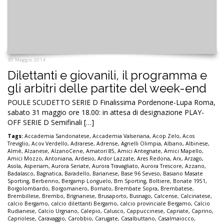
30 Maggio 2014
Dilettanti e giovanili, il programma e
gli arbitri delle partite del week-end
POULE SCUDETTO SERIE D Finalissima Pordenone-Lupa Roma,
sabato 31 maggio ore 18.00: in attesa di designazione PLAY-
OFF SERIE D Semifinali […]
Tags:
Accademia Sandonatese
,
Accademia Valseriana
,
Acop Zelo
,
Acos
Treviglio
,
Acov Verdello
,
Adrarese
,
Adrense
,
Agnelli Olimpia
,
Albano
,
Albinese
,
Almè
,
Alzanese
,
AlzanoCene
,
Amatori 85
,
Amici Antegnate
,
Amici Mapello
,
Amici Mozzo
,
Antoniana
,
Ardesio
,
Ardor Lazzate
,
Ares Redona
,
Arx
,
Arzago
,
Asola
,
Asperiam
,
Aurora Seriate
,
Aurora Travagliato
,
Aurora Trescore
,
Azzano
,
Badalasco
,
Bagnatica
,
Baradello
,
Barianese
,
Base 96 Seveso
,
Basiano Masate
Sporting
,
Berbenno
,
Bergamp Longuelo
,
Bm Sporting
,
Boltiere
,
Bonate 1951
,
Borgolombardo
,
Borgomanero
,
Bornato
,
Brembate Sopra
,
Brembatese
,
Brembillese
,
Brembo
,
Brignanese
,
Brusaporto
,
Busnago
,
Calcense
,
Calcinatese
,
calcio Bergamo
,
calcio dilettanti Bergamo
,
calcio provinciale Bergamo
,
Calcio
Rudianese
,
Calcio Urgnano
,
Calepio
,
Calusco
,
Cappuccinese
,
Capriate
,
Caprino
,
Capriolese
,
Caravaggio
,
Carobbio
,
Carugate
,
Casalbuttano
,
Casalmaiocco
,