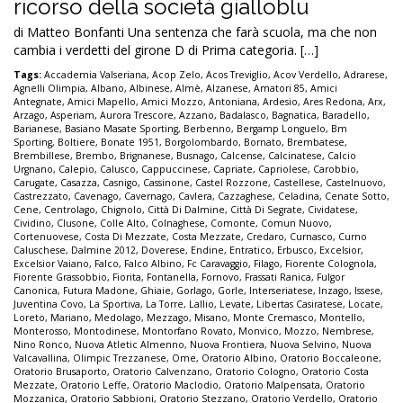
ricorso della società gialloblu
di Matteo Bonfanti Una sentenza che farà scuola, ma che non
cambia i verdetti del girone D di Prima categoria. […]
Tags:
Accademia Valseriana
,
Acop Zelo
,
Acos Treviglio
,
Acov Verdello
,
Adrarese
,
Agnelli Olimpia
,
Albano
,
Albinese
,
Almè
,
Alzanese
,
Amatori 85
,
Amici
Antegnate
,
Amici Mapello
,
Amici Mozzo
,
Antoniana
,
Ardesio
,
Ares Redona
,
Arx
,
Arzago
,
Asperiam
,
Aurora Trescore
,
Azzano
,
Badalasco
,
Bagnatica
,
Baradello
,
Barianese
,
Basiano Masate Sporting
,
Berbenno
,
Bergamp Longuelo
,
Bm
Sporting
,
Boltiere
,
Bonate 1951
,
Borgolombardo
,
Bornato
,
Brembatese
,
Brembillese
,
Brembo
,
Brignanese
,
Busnago
,
Calcense
,
Calcinatese
,
Calcio
Urgnano
,
Calepio
,
Calusco
,
Cappuccinese
,
Capriate
,
Capriolese
,
Carobbio
,
Carugate
,
Casazza
,
Casnigo
,
Cassinone
,
Castel Rozzone
,
Castellese
,
Castelnuovo
,
Castrezzato
,
Cavenago
,
Cavernago
,
Cavlera
,
Cazzaghese
,
Celadina
,
Cenate Sotto
,
Cene
,
Centrolago
,
Chignolo
,
Città Di Dalmine
,
Città Di Segrate
,
Cividatese
,
Cividino
,
Clusone
,
Colle Alto
,
Colnaghese
,
Comonte
,
Comun Nuovo
,
Cortenuovese
,
Costa Di Mezzate
,
Costa Mezzate
,
Credaro
,
Curnasco
,
Curno
Caluschese
,
Dalmine 2012
,
Doverese
,
Endine
,
Entratico
,
Erbusco
,
Excelsior
,
Excelsior Vaiano
,
Falco
,
Falco Albino
,
Fc Caravaggio
,
Filago
,
Fiorente Colognola
,
Fiorente Grassobbio
,
Fiorita
,
Fontanella
,
Fornovo
,
Frassati Ranica
,
Fulgor
Canonica
,
Futura Madone
,
Ghiaie
,
Gorlago
,
Gorle
,
Interseriatese
,
Inzago
,
Issese
,
Juventina Covo
,
La Sportiva
,
La Torre
,
Lallio
,
Levate
,
Libertas Casiratese
,
Locate
,
Loreto
,
Mariano
,
Medolago
,
Mezzago
,
Misano
,
Monte Cremasco
,
Montello
,
Monterosso
,
Montodinese
,
Montorfano Rovato
,
Monvico
,
Mozzo
,
Nembrese
,
Nino Ronco
,
Nuova Atletic Almenno
,
Nuova Frontiera
,
Nuova Selvino
,
Nuova
Valcavallina
,
Olimpic Trezzanese
,
Ome
,
Oratorio Albino
,
Oratorio Boccaleone
,
Oratorio Brusaporto
,
Oratorio Calvenzano
,
Oratorio Cologno
,
Oratorio Costa
Mezzate
,
Oratorio Leffe
,
Oratorio Maclodio
,
Oratorio Malpensata
,
Oratorio
Mozzanica
,
Oratorio Sabbioni
,
Oratorio Stezzano
,
Oratorio Verdello
,
Oratorio