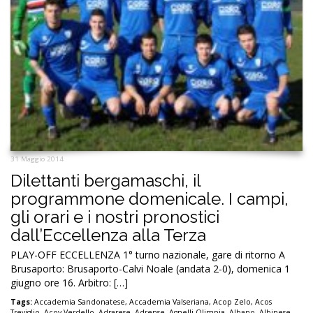
31 Maggio 2014
Dilettanti bergamaschi, il
programmone domenicale. I campi,
gli orari e i nostri pronostici
dall’Eccellenza alla Terza
PLAY-OFF ECCELLENZA 1° turno nazionale, gare di ritorno A
Brusaporto: Brusaporto-Calvi Noale (andata 2-0), domenica 1
giugno ore 16. Arbitro: […]
Tags:
Accademia Sandonatese
,
Accademia Valseriana
,
Acop Zelo
,
Acos
Treviglio
,
Acov Verdello
,
Adrarese
,
Adrense
,
Agnelli Olimpia
,
Albano
,
Albinese
,