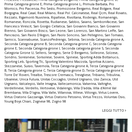
Prima Categoria girone E
,
Prima Categoria girone L
,
Primula Barbata
,
Pro
Mornico
,
Pro Piacenza
,
Pro Sesto
,
Promozione Bergamo
,
Real Bolgare
,
Real
Borgogna
,
Real Casal
,
Real Milano
,
Real Pol. Calcinatese
,
Real Qcm
,
Real Rovato
,
Rezzato
,
Rigamonti Nuvolera
,
Ripaltese
,
Rivoltana
,
Rodengo
,
Romanengo
,
Romanese
,
Roncola
,
Rovetta
,
Rudianese
,
Sabbio
,
Saiano
,
Sambonifacese
,
San
Francesco Virescit
,
San Giorgio Cellatica
,
San Giovanni Bianco
,
San Giovanni
Bienno
,
San Giovanni Bosco
,
San Leone
,
San Lorenzo
,
San Martino Leffe
,
San
Pancrazio
,
San Paolo D'Argon
,
San Paolo Soncino
,
San Pellegrino
,
San Tomaso
,
Sarnico
,
Scannabuese
,
ScanzoPedrengo
,
Sebinia
,
Seconda Categoria girone A
,
Seconda Categoria girone B
,
Seconda Categoria girone C
,
Seconda Categoria
girone E
,
Seconda Categoria girone I
,
Seconda categoria girone S
,
Seconda
Categoria Girone U
,
Sellero
,
Seregno
,
Serie D Bergamo
,
Solleone
,
Solzese
,
Sondrio
,
Soresinese
,
Sorisolese
,
Sovere
,
Spinese
,
Sporting Adda Bottanuco
,
Sporting Leb
,
Sporting Tlc
,
Sporting Valentino Mazzola
,
Sportiva Azzano
,
Stezzanese
,
Suisio
,
Tavernola
,
Terza Categoria girone A
,
Terza Categoria girone
B
,
Terza Categoria girone C
,
Terza Categoria girone D
,
Terza Categoria girone E
,
Torre De' Roveri
,
Trealbe
,
Trescore Cremasco
,
Trevigliese
,
Tribiano
,
Tribulina
,
Ubialese
,
Unica Futura
,
Unitas Coccaglio
,
United Urgnano
,
Uso Zanica
,
Utd
Urgnano
,
Valcalepio
,
Valle Imagna
,
Vallecamonica
,
Valserina
,
Valtrighe
,
Verdellinese
,
Verdello
,
Vertovese
,
Vidalengo
,
Villa D'adda
,
Villa d'Almè Val
Brembana
,
Villa D'ogna
,
Villa Valle
,
Villanova
,
Villese
,
Villongo
,
Virtus Lovere
,
Virtus Oratorio Gazzaniga
,
Virtus Oratorio Petosino
,
Virtus Trezzo
,
Voluntas Osio
,
Young Boys Chiari
,
Zognese 98
,
Zogno 98
LEGGI TUTTO