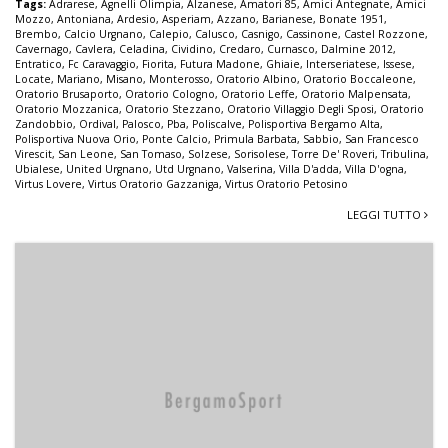
Tags:
Adrarese
,
Agnelli Olimpia
,
Alzanese
,
Amatori 85
,
Amici Antegnate
,
Amici
Mozzo
,
Antoniana
,
Ardesio
,
Asperiam
,
Azzano
,
Barianese
,
Bonate 1951
,
Brembo
,
Calcio Urgnano
,
Calepio
,
Calusco
,
Casnigo
,
Cassinone
,
Castel Rozzone
,
Cavernago
,
Cavlera
,
Celadina
,
Cividino
,
Credaro
,
Curnasco
,
Dalmine 2012
,
Entratico
,
Fc Caravaggio
,
Fiorita
,
Futura Madone
,
Ghiaie
,
Interseriatese
,
Issese
,
Locate
,
Mariano
,
Misano
,
Monterosso
,
Oratorio Albino
,
Oratorio Boccaleone
,
Oratorio Brusaporto
,
Oratorio Cologno
,
Oratorio Leffe
,
Oratorio Malpensata
,
Oratorio Mozzanica
,
Oratorio Stezzano
,
Oratorio Villaggio Degli Sposi
,
Oratorio
Zandobbio
,
Ordival
,
Palosco
,
Pba
,
Poliscalve
,
Polisportiva Bergamo Alta
,
Polisportiva Nuova Orio
,
Ponte Calcio
,
Primula Barbata
,
Sabbio
,
San Francesco
Virescit
,
San Leone
,
San Tomaso
,
Solzese
,
Sorisolese
,
Torre De' Roveri
,
Tribulina
,
Ubialese
,
United Urgnano
,
Utd Urgnano
,
Valserina
,
Villa D'adda
,
Villa D'ogna
,
Virtus Lovere
,
Virtus Oratorio Gazzaniga
,
Virtus Oratorio Petosino
LEGGI TUTTO