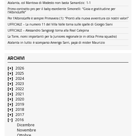
Atalanta, col Mantova di Modesto non basta Samardzic: 1-1
Primo contratto pro per il baby esordiente Simonelli: “Gioia e gratitudine per
l’AlbinoLeffe”
Per l’AlbinoLeffe è sempre Primavera (1): “Pronti alla nuova avventura coi nostri valori”
UFFICIALE – La numero 11 del Villa Valle torna sulle spalle di Giorgio Siani
UFFICIALE – Alessandro Sangiorgi torna alla Real Calepina
La Torre, nomi importanti per la Juniores regionale (e in ottica Prima squadra)
Atalanta in lutto: è scomparso Amerigo Sarri, papà di mister Maurizio
ARCHIVI
2026
2025
2024
2023
2022
2021
2020
2019
2018
2017
2016
Dicembre
Novembre
Ottobre