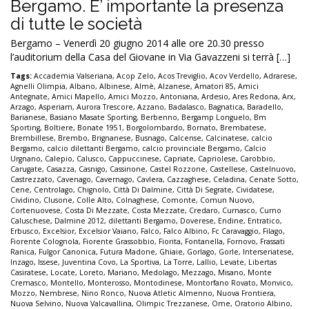
Bergamo. E’ importante la presenza
di tutte le società
Bergamo – Venerdì 20 giugno 2014 alle ore 20.30 presso
l’auditorium della Casa del Giovane in Via Gavazzeni si terrà […]
Tags:
Accademia Valseriana
,
Acop Zelo
,
Acos Treviglio
,
Acov Verdello
,
Adrarese
,
Agnelli Olimpia
,
Albano
,
Albinese
,
Almè
,
Alzanese
,
Amatori 85
,
Amici
Antegnate
,
Amici Mapello
,
Amici Mozzo
,
Antoniana
,
Ardesio
,
Ares Redona
,
Arx
,
Arzago
,
Asperiam
,
Aurora Trescore
,
Azzano
,
Badalasco
,
Bagnatica
,
Baradello
,
Barianese
,
Basiano Masate Sporting
,
Berbenno
,
Bergamp Longuelo
,
Bm
Sporting
,
Boltiere
,
Bonate 1951
,
Borgolombardo
,
Bornato
,
Brembatese
,
Brembillese
,
Brembo
,
Brignanese
,
Busnago
,
Calcense
,
Calcinatese
,
calcio
Bergamo
,
calcio dilettanti Bergamo
,
calcio provinciale Bergamo
,
Calcio
Urgnano
,
Calepio
,
Calusco
,
Cappuccinese
,
Capriate
,
Capriolese
,
Carobbio
,
Carugate
,
Casazza
,
Casnigo
,
Cassinone
,
Castel Rozzone
,
Castellese
,
Castelnuovo
,
Castrezzato
,
Cavenago
,
Cavernago
,
Cavlera
,
Cazzaghese
,
Celadina
,
Cenate Sotto
,
Cene
,
Centrolago
,
Chignolo
,
Città Di Dalmine
,
Città Di Segrate
,
Cividatese
,
Cividino
,
Clusone
,
Colle Alto
,
Colnaghese
,
Comonte
,
Comun Nuovo
,
Cortenuovese
,
Costa Di Mezzate
,
Costa Mezzate
,
Credaro
,
Curnasco
,
Curno
Caluschese
,
Dalmine 2012
,
dilettanti Bergamo
,
Doverese
,
Endine
,
Entratico
,
Erbusco
,
Excelsior
,
Excelsior Vaiano
,
Falco
,
Falco Albino
,
Fc Caravaggio
,
Filago
,
Fiorente Colognola
,
Fiorente Grassobbio
,
Fiorita
,
Fontanella
,
Fornovo
,
Frassati
Ranica
,
Fulgor Canonica
,
Futura Madone
,
Ghiaie
,
Gorlago
,
Gorle
,
Interseriatese
,
Inzago
,
Issese
,
Juventina Covo
,
La Sportiva
,
La Torre
,
Lallio
,
Levate
,
Libertas
Casiratese
,
Locate
,
Loreto
,
Mariano
,
Medolago
,
Mezzago
,
Misano
,
Monte
Cremasco
,
Montello
,
Monterosso
,
Montodinese
,
Montorfano Rovato
,
Monvico
,
Mozzo
,
Nembrese
,
Nino Ronco
,
Nuova Atletic Almenno
,
Nuova Frontiera
,
Nuova Selvino
,
Nuova Valcavallina
,
Olimpic Trezzanese
,
Ome
,
Oratorio Albino
,