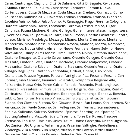
Cene
,
Centrolago
,
Chignolo
,
Città Di Dalmine
,
Città Di Segrate
,
Cividatese
,
Cividino
,
Clusone
,
Colle Alto
,
Colnaghese
,
Comonte
,
Comun Nuovo
,
Cortenuovese
,
Costa Di Mezzate
,
Costa Mezzate
,
Credaro
,
Curnasco
,
Curno
Caluschese
,
Dalmine 2012
,
Doverese
,
Endine
,
Entratico
,
Erbusco
,
Excelsior
,
Excelsior Vaiano
,
Falco
,
Falco Albino
,
Fc Caravaggio
,
Filago
,
Fiorente Colognola
,
Fiorente Grassobbio
,
Fiorita
,
Fontanella
,
Fornovo
,
Frassati Ranica
,
Fulgor
Canonica
,
Futura Madone
,
Ghiaie
,
Gorlago
,
Gorle
,
Interseriatese
,
Inzago
,
Issese
,
Juventina Covo
,
La Sportiva
,
La Torre
,
Lallio
,
Levate
,
Libertas Casiratese
,
Locate
,
Loreto
,
Mariano
,
Medolago
,
Mezzago
,
Misano
,
Monte Cremasco
,
Montello
,
Monterosso
,
Montodinese
,
Montorfano Rovato
,
Monvico
,
Mozzo
,
Nembrese
,
Nino Ronco
,
Nuova Atletic Almenno
,
Nuova Frontiera
,
Nuova Selvino
,
Nuova
Valcavallina
,
Olimpic Trezzanese
,
Ome
,
Oratorio Albino
,
Oratorio Boccaleone
,
Oratorio Brusaporto
,
Oratorio Calvenzano
,
Oratorio Cologno
,
Oratorio Costa
Mezzate
,
Oratorio Leffe
,
Oratorio Maclodio
,
Oratorio Malpensata
,
Oratorio
Mozzanica
,
Oratorio Sabbioni
,
Oratorio Stezzano
,
Oratorio Verdello
,
Oratorio
Villaggio Degli Sposi
,
Oratorio Zandobbio
,
Ordival
,
Oriens
,
Osio Sopra
,
Ospitaletto
,
Palazzo Pignano
,
Palosco
,
Pantigliate
,
Pba
,
Pessano
,
Pessano Con
Bornago
,
Pian Camuno
,
Pieranica
,
Poliscalve
,
Polisportiva Bergamo Alta
,
Polisportiva Nuova Orio
,
Ponte Calcio
,
Pontida
,
Pozzuolo
,
Pradalunghese
,
Presezzo
,
Prezzatese
,
Primula Barbata
,
Real Bolgare
,
Real Borgogna
,
Real Pol.
Calcinatese
,
Real Rovato
,
Ripaltese
,
Rodengo
,
Romanengo
,
Roncola
,
Rovetta
,
Sabbio
,
Saiano
,
San Francesco Virescit
,
San Giorgio Cellatica
,
San Giovanni
Bianco
,
San Giovanni Bienno
,
San Giovanni Bosco
,
San Leone
,
San Lorenzo
,
San
Pancrazio
,
San Paolo Soncino
,
San Pellegrino
,
San Tomaso
,
Scannabuese
,
Sebinia
,
Solleone
,
Solzese
,
Sorisolese
,
Spinese
,
Sporting Leb
,
Sporting Tlc
,
Sporting Valentino Mazzola
,
Suisio
,
Tavernola
,
Torre De' Roveri
,
Trescore
Cremasco
,
Tribulina
,
Ubialese
,
Unica Futura
,
Unitas Coccaglio
,
United Urgnano
,
Uso Zanica
,
Utd Urgnano
,
Valle Imagna
,
Valserina
,
Valtrighe
,
Verdellinese
,
Vidalengo
,
Villa D'adda
,
Villa D'ogna
,
Villese
,
Virtus Lovere
,
Virtus Oratorio
Gazzaniga
,
Virtus Oratorio Petosino
,
Voluntas Osio
,
Zogno 98