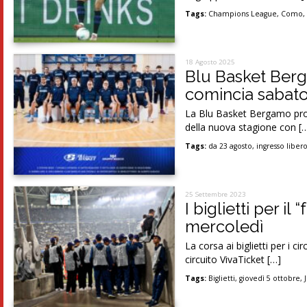
Tags:
Champions League
,
Como
18 Agosto 2025
Blu Basket Berga
comincia sabat
La Blu Basket Bergamo prot
della nuova stagione con [
Tags:
da 23 agosto
,
ingresso liber
25 Settembre 2023
I biglietti per il
mercoledì
La corsa ai biglietti per i c
circuito VivaTicket […]
Tags:
Biglietti
,
giovedì 5 ottobre
,