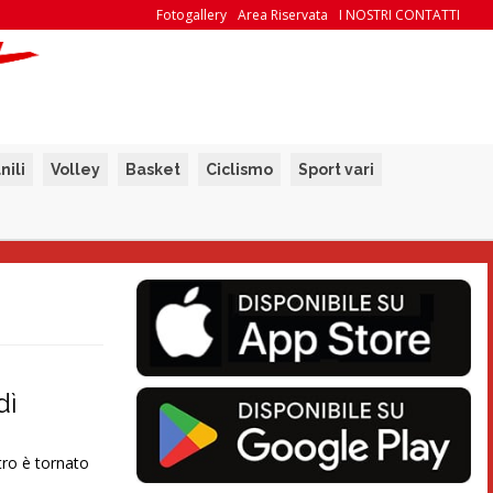
Fotogallery
Area Riservata
I NOSTRI CONTATTI
nili
Volley
Basket
Ciclismo
Sport vari
dì
tro è tornato