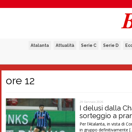
Atalanta
Attualità
Serie C
Serie D
Ec
ore 12
29 Gennaio 2026
I delusi dalla C
sorteggio a pra
Per l’Atalanta, in vista di
in gruppo definitivamente [