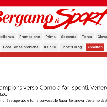
cellenza
Promozione
Prima
Seconda
Terza
Giova
Eccellenze orobiche
Il Caffè
I nostri Blog
Abbonati
hampions verso Como a fari spenti. Vener
nzo
 Como, è recuperato e torna convocabile Raoul Bellanova. L’esterno des
…]