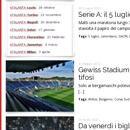
30 Giugno 2023
Serie A: il 5 lug
Matti una maratona lungo 3
stavolta il papiro del camp
Tags:
5 luglio
,
calendario
,
DAZN; 
31 Maggio 2023
Gewiss Stadium: 
tifosi
Solo ai bergamaschi poteva ve
[…]
Tags:
#tifosi
,
Bergamo
,
Curva Sud
05 Aprile 2023
Da venerdì i big