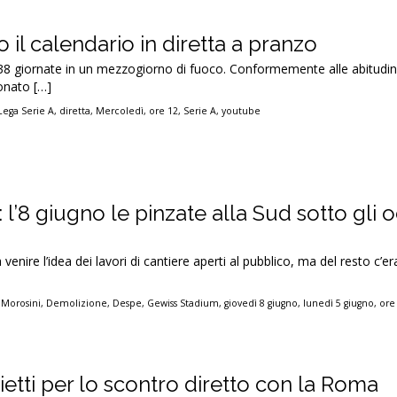
lio il calendario in diretta a pranzo
8 giornate in un mezzogiorno di fuoco. Conformemente alle abitudin
ionato […]
Lega Serie A
,
diretta
,
Mercoledì
,
ore 12
,
Serie A
,
youtube
l’8 giugno le pinzate alla Sud sotto gli o
nire l’idea dei lavori di cantiere aperti al pubblico, ma del resto c’era
 Morosini
,
Demolizione
,
Despe
,
Gewiss Stadium
,
giovedì 8 giugno
,
lunedì 5 giugno
,
ore
lietti per lo scontro diretto con la Roma