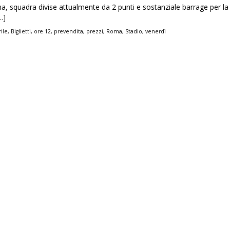
a, squadra divise attualmente da 2 punti e sostanziale barrage per l
…]
rile
,
Biglietti
,
ore 12
,
prevendita
,
prezzi
,
Roma
,
Stadio
,
venerdì