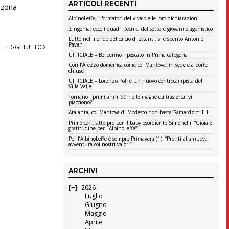
ARTICOLI RECENTI
a zona
AlbinoLeffe, i formatori del vivaio e le loro dichiarazioni
Zingonia: ecco i quadri tecnici del settore giovanile agonistico
Lutto nel mondo del calcio dilettanti: si è spento Antonio
Pavan
LEGGI TUTTO
UFFICIALE – Berbenno ripescato in Prima categoria
Con l’Arezzo domenica come col Mantova: in sede e a porte
chiuse
UFFICIALE – Lorenzo Poli è un nuovo centrocampista del
Villa Valle
Tornano i primi anni ’90 nelle maglie da trasferta: vi
piacciono?
Atalanta, col Mantova di Modesto non basta Samardzic: 1-1
Primo contratto pro per il baby esordiente Simonelli: “Gioia e
gratitudine per l’AlbinoLeffe”
Per l’AlbinoLeffe è sempre Primavera (1): “Pronti alla nuova
avventura coi nostri valori”
ARCHIVI
2026
Luglio
Giugno
Maggio
Aprile