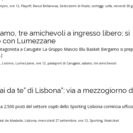
,
nyon
,
ore 12
,
Playoff
,
Raoul Bellanova
,
Sedicesimi di finale
,
sorteggi
,
uefa
,
venerdì 30 
mo, tre amichevoli a ingresso libero: si
o con Lumezzane
agonista a Carugate La Gruppo Mascio Blu Basket Bergamo si prepara
…]
o
,
Livorno
,
Lumezzane
,
ore 12
,
palasport di Carugate
,
sabato
,
tre amichevoli
 “fai da te” di Lisbona”: via a mezzogiorno d
irca 2.500 posti del settore ospiti dello Sporting Lisbona comincia uffic
Jisé de Alvalade
,
Lisbona
,
mercoledì 27 settembre
,
ore 12
,
Sporting
,
Vivatciket