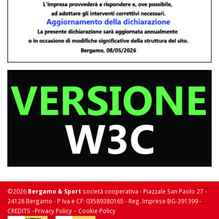
©2026
Bergamo & Sport
società cooperativa - Piazzale San Paolo 27 -
24128 Bergamo - P Iva e CF: 03589380165 - Reg. Imprese BG-391399 -
-
-
CREDITS
Privacy Policy
Cookie Policy