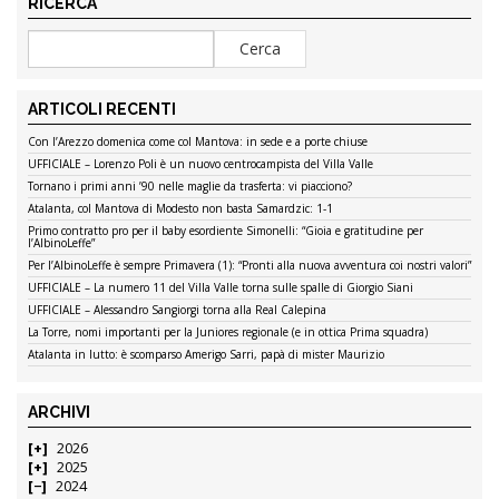
RICERCA
ARTICOLI RECENTI
Con l’Arezzo domenica come col Mantova: in sede e a porte chiuse
UFFICIALE – Lorenzo Poli è un nuovo centrocampista del Villa Valle
Tornano i primi anni ’90 nelle maglie da trasferta: vi piacciono?
Atalanta, col Mantova di Modesto non basta Samardzic: 1-1
Primo contratto pro per il baby esordiente Simonelli: “Gioia e gratitudine per
l’AlbinoLeffe”
Per l’AlbinoLeffe è sempre Primavera (1): “Pronti alla nuova avventura coi nostri valori”
UFFICIALE – La numero 11 del Villa Valle torna sulle spalle di Giorgio Siani
UFFICIALE – Alessandro Sangiorgi torna alla Real Calepina
La Torre, nomi importanti per la Juniores regionale (e in ottica Prima squadra)
Atalanta in lutto: è scomparso Amerigo Sarri, papà di mister Maurizio
ARCHIVI
2026
2025
2024