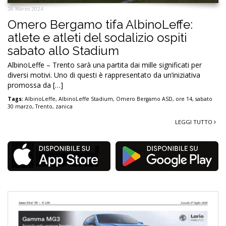
26 Marzo 2024
Omero Bergamo tifa AlbinoLeffe:
atlete e atleti del sodalizio ospiti
sabato allo Stadium
AlbinoLeffe – Trento sarà una partita dai mille significati per
diversi motivi. Uno di questi è rappresentato da un’iniziativa
promossa da […]
Tags:
AlbinoLeffe
,
AlbinoLeffe Stadium
,
Omero Bergamo ASD
,
ore 14
,
sabato
30 marzo
,
Trento
,
zanica
LEGGI TUTTO