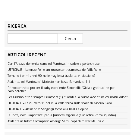
RICERCA
ARTICOLI RECENTI
Con l’Arezzo domenica come col Mantova: in sede e a porte chiuse
UFFICIALE – Lorenzo Poli è un nuovo centrocampista del Villa Valle
Tornano i primi anni ’90 nelle maglie da trasferta: vi piacciono?
Atalanta, col Mantova di Modesto non basta Samardzic: 1-1
Primo contratto pro per il baby esordiente Simonelli: “Gioia e gratitudine per
l’AlbinoLeffe”
Per l’AlbinoLeffe è sempre Primavera (1): “Pronti alla nuova avventura coi nostri valori”
UFFICIALE – La numero 11 del Villa Valle torna sulle spalle di Giorgio Siani
UFFICIALE – Alessandro Sangiorgi torna alla Real Calepina
La Torre, nomi importanti per la Juniores regionale (e in ottica Prima squadra)
Atalanta in lutto: è scomparso Amerigo Sarri, papà di mister Maurizio