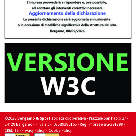
©2026
Bergamo & Sport
società cooperativa - Piazzale San Paolo 27 -
24128 Bergamo - P Iva e CF: 03589380165 - Reg. Imprese BG-391399 -
-
-
CREDITS
Privacy Policy
Cookie Policy