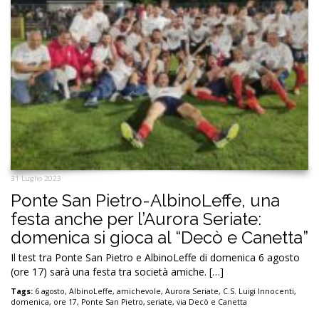
31 Luglio 2023
Ponte San Pietro-AlbinoLeffe, una
festa anche per l’Aurora Seriate:
domenica si gioca al “Decò e Canetta”
Il test tra Ponte San Pietro e AlbinoLeffe di domenica 6 agosto
(ore 17) sarà una festa tra società amiche. […]
Tags:
6 agosto
,
AlbinoLeffe
,
amichevole
,
Aurora Seriate
,
C.S. Luigi Innocenti
,
domenica
,
ore 17
,
Ponte San Pietro
,
seriate
,
via Decò e Canetta