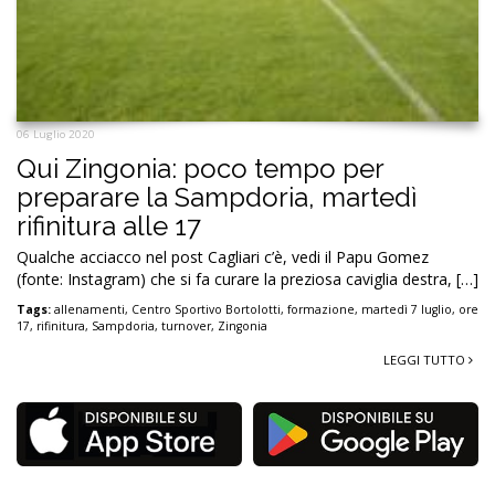
06 Luglio 2020
Qui Zingonia: poco tempo per
preparare la Sampdoria, martedì
rifinitura alle 17
Qualche acciacco nel post Cagliari c’è, vedi il Papu Gomez
(fonte: Instagram) che si fa curare la preziosa caviglia destra, […]
Tags:
allenamenti
,
Centro Sportivo Bortolotti
,
formazione
,
martedì 7 luglio
,
ore
17
,
rifinitura
,
Sampdoria
,
turnover
,
Zingonia
LEGGI TUTTO