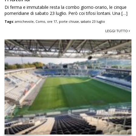
Di ferma e immutabile resta la combo giorno-orario, le cinque
pomeridiane di sabato 23 luglio. Però coi tifosi lontani. Una […]
Tags:
amichevole
,
Como
,
ore 17
,
porte chiuse
,
sabato 23 luglio
LEGGI TUTTO