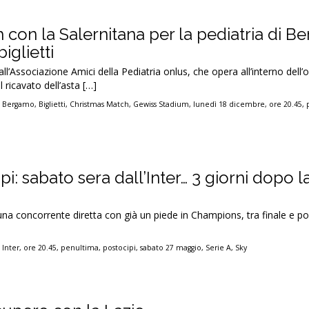
 con la Salernitana per la pediatria di B
iglietti
ll’Associazione Amici della Pediatria onlus, che opera all’interno dell
 ricavato dell’asta […]
,
Bergamo
,
Biglietti
,
Christmas Match
,
Gewiss Stadium
,
lunedì 18 dicembre
,
ore 20.45
,
ipi: sabato sera dall’Inter… 3 giorni dopo la
 una concorrente diretta con già un piede in Champions, tra finale e po
,
Inter
,
ore 20.45
,
penultima
,
postocipi
,
sabato 27 maggio
,
Serie A
,
Sky