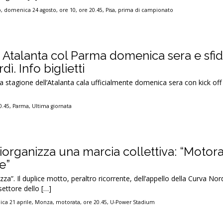
o
,
domenica 24 agosto
,
ore 10
,
ore 20.45
,
Pisa
,
prima di campionato
, Atalanta col Parma domenica sera e sfi
dì. Info biglietti
la stagione dell’Atalanta cala ufficialmente domenica sera con kick off 
0.45
,
Parma
,
Ultima giornata
iorganizza una marcia collettiva: “Motora
e”
a”. Il duplice motto, peraltro ricorrente, dell’appello della Curva Nord
settore dello […]
ca 21 aprile
,
Monza
,
motorata
,
ore 20.45
,
U-Power Stadium