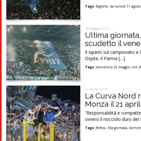
Tags:
Biglietti
,
da lunedì 11 agost
19 Maggio 2025
Ultima giornata
scudetto il vener
Il sipario sul campionato e 
Ospite, il Parma […]
Tags:
domenica 25 maggio
,
ore 2
11 Aprile 2024
La Curva Nord r
Monza il 21 april
“Responsabilità e compattezz
ovvero il nocciolo duro del 
Tags:
#tifosi
,
33a giornata
,
domeni