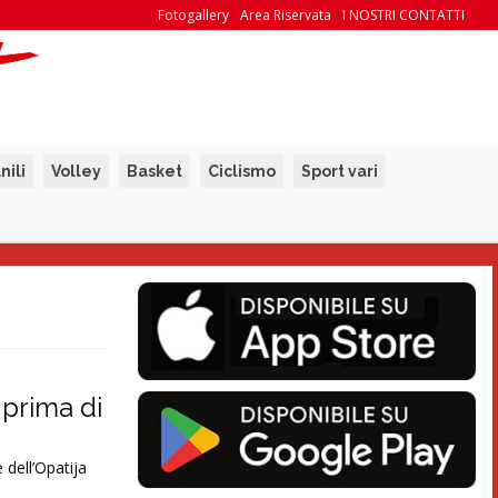
Fotogallery
Area Riservata
I NOSTRI CONTATTI
nili
Volley
Basket
Ciclismo
Sport vari
 prima di
 dell’Opatija