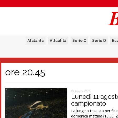
Atalanta
Attualità
Serie C
Serie D
Ec
ore 20.45
09 Agosto 2025
Lunedì 11 agosto,
campionato
La lunga attesa sta per fini
domenica mattina (10.30, Z