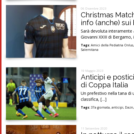
06 Dicembre 2023
Christmas Match
info (anche) sui b
Sarà devoluta interamente a
Giovanni XXIII di Bergamo, il
Tags:
Amici della Pediatria Onlus
Salernitana
19 Maggio 2023
Anticipi e postic
di Coppa Italia
Un prefestivo nella tana di
classifica, […]
Tags:
37a giornata
,
anticipi
,
Dazn
11 Settembre 2020