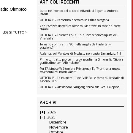
ARTICOLI RECENTI
tadio Olimpico
Lutto nel mondo del calcio dilettanti: si è spento Antonio
Pavan
UFFICIALE – Berbenno ripescato in Prima categoria
Con l’Arezzo domenica come col Mantova: in sede e a porte
chiuse
LEGGI TUTTO
UFFICIALE – Lorenzo Poli è un nuovo centrocampista del
Villa Valle
Tornano i primi anni ’90 nelle maglie da trasferta: vi
piacciono?
Atalanta, col Mantova di Modesto non basta Samardzic: 1-1
Primo contratto pro per il baby esordiente Simonelli: “Gioia e
gratitudine per l’AlbinoLeffe”
Per l’AlbinoLeffe è sempre Primavera (1): “Pronti alla nuova
avventura coi nostri valori”
UFFICIALE – La numero 11 del Villa Valle torna sulle spalle di
Giorgio Siani
UFFICIALE – Alessandro Sangiorgi torna alla Real Calepina
ARCHIVI
2026
2025
Dicembre
Novembre
Ottobre