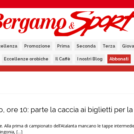
cellenza
Promozione
Prima
Seconda
Terza
Giova
Eccellenze orobiche
Il Caffè
I nostri Blog
Abbonati
 ore 10: parte la caccia ai biglietti per la
re. Alla prima di campionato dell’Atalanta mancano le tappe intermedie
ingonia, […]