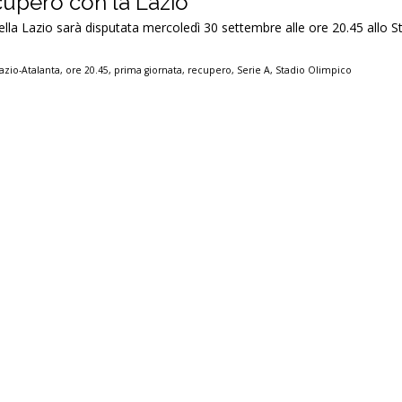
ecupero con la Lazio
ella Lazio sarà disputata mercoledì 30 settembre alle ore 20.45 allo S
azio-Atalanta
,
ore 20.45
,
prima giornata
,
recupero
,
Serie A
,
Stadio Olimpico