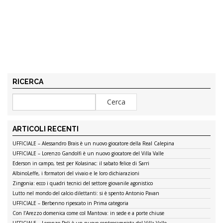
RICERCA
ARTICOLI RECENTI
UFFICIALE – Alessandro Brais è un nuovo giocatore della Real Calepina
UFFICIALE – Lorenzo Gandolfi è un nuovo giocatore del Villa Valle
Ederson in campo, test per Kolasinac: il sabato felice di Sarri
AlbinoLeffe, i formatori del vivaio e le loro dichiarazioni
Zingonia: ecco i quadri tecnici del settore giovanile agonistico
Lutto nel mondo del calcio dilettanti: si è spento Antonio Pavan
UFFICIALE – Berbenno ripescato in Prima categoria
Con l’Arezzo domenica come col Mantova: in sede e a porte chiuse