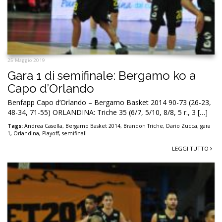
25 Maggio 2019
Gara 1 di semifinale: Bergamo ko a
Capo d’Orlando
Benfapp Capo d’Orlando – Bergamo Basket 2014 90-73 (26-23,
48-34, 71-55) ORLANDINA: Triche 35 (6/7, 5/10, 8/8, 5 r., 3 […]
Tags:
Andrea Casella
,
Bergamo Basket 2014
,
Brandon Triche
,
Dario Zucca
,
gara
1
,
Orlandina
,
Playoff
,
semifinali
LEGGI TUTTO