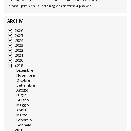
UFFICIALE – Lorenzo Poli è un nuovo centrocampista del Villa Valle
Tornano i primi anni ’90 nelle maglie da trasferta: vi piacciono?
ARCHIVI
2026
2025
2024
2023
2022
2021
2020
2019
Dicembre
Novembre
Ottobre
Settembre
Agosto
Luglio
Giugno
Maggio
Aprile
Marzo
Febbraio
Gennaio
2018