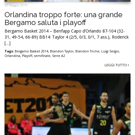
30 Maggio 2019
Orlandina troppo forte: una grande
Bergamo saluta i playoff
Bergamo Basket 2014 – Benfapp Capo d’Orlando 87-104 (32-
31, 49-54, 66-89) BB14: Taylor 4 (2/5, 0/3, 0/1, 7 ass.), Roderick
[…]
Tags:
Bergamo Basket 2014
,
Brandon Taylor
,
Brandon Triche
,
Luigi Sergio
,
Orlandina
,
Playoff
,
semifinale
,
Serie A2
LEGGI TUTTO