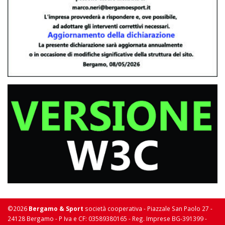
©2026
Bergamo & Sport
società cooperativa - Piazzale San Paolo 27 -
24128 Bergamo - P Iva e CF: 03589380165 - Reg. Imprese BG-391399 -