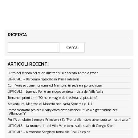
RICERCA
ARTICOLI RECENTI
Lutto nel mondo del calcio dilettanti: si è spento Antonio Pavan
UFFICIALE – Berbenno ripescato in Prima categoria
Con l’Arezzo domenica come col Mantova: in sede e a porte chiuse
UFFICIALE – Lorenzo Poli è un nuovo centrocampista del Villa Valle
Tornano i primi anni ’90 nelle maglie da trasferta: vi piacciono?
Atalanta, col Mantova di Modesto non basta Samardzic: 1-1
Primo contratto pro per il baby esordiente Simonelli: “Gioia e gratitudine per
l’AlbinoLeffe”
Per l’AlbinoLeffe è sempre Primavera (1): “Pronti alla nuova avventura coi nostri valori”
UFFICIALE – La numero 11 del Villa Valle torna sulle spalle di Giorgio Siani
UFFICIALE – Alessandro Sangiorgi torna alla Real Calepina