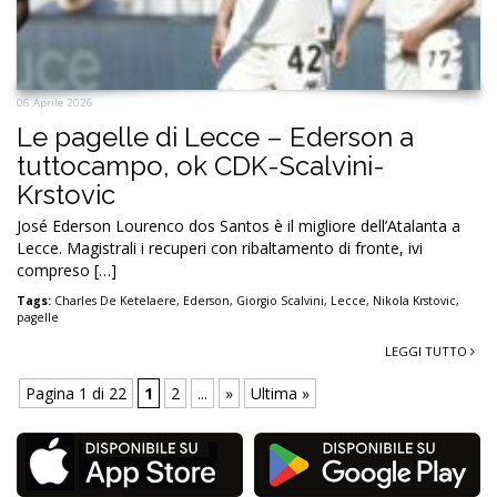
06 Aprile 2026
Le pagelle di Lecce – Ederson a
tuttocampo, ok CDK-Scalvini-
Krstovic
José Ederson Lourenco dos Santos è il migliore dell’Atalanta a
Lecce. Magistrali i recuperi con ribaltamento di fronte, ivi
compreso […]
Tags:
Charles De Ketelaere
,
Ederson
,
Giorgio Scalvini
,
Lecce
,
Nikola Krstovic
,
pagelle
LEGGI TUTTO
Pagina 1 di 22
1
2
...
»
Ultima »