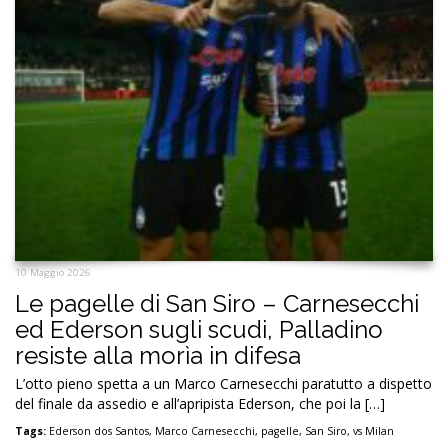
10 Maggio 2026
Le pagelle di San Siro – Carnesecchi
ed Ederson sugli scudi, Palladino
resiste alla morìa in difesa
L’otto pieno spetta a un Marco Carnesecchi paratutto a dispetto
del finale da assedio e all’apripista Ederson, che poi la […]
Tags:
Ederson dos Santos
,
Marco Carnesecchi
,
pagelle
,
San Siro
,
vs Milan