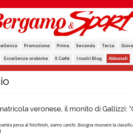
cellenza
Promozione
Prima
Seconda
Terza
Giova
Eccellenze orobiche
Il Caffè
I nostri Blog
Abbonati
io
atricola veronese, il monito di Gallizzi: 
rtita persa al fotofinish, siamo carichi. Bisogna muovere la classific
]