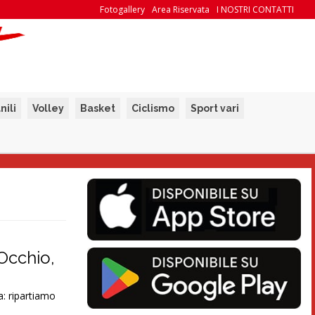
Fotogallery
Area Riservata
I NOSTRI CONTATTI
nili
Volley
Basket
Ciclismo
Sport vari
“Occhio,
a: ripartiamo