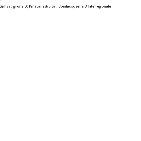
Gallizzi
,
girone D
,
Pallacanestro San Bonifacio
,
serie B Interregionale