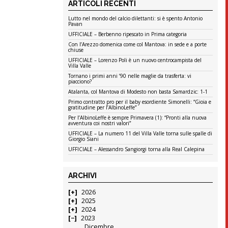
ARTICOLI RECENTI
Lutto nel mondo del calcio dilettanti: si è spento Antonio
Pavan
UFFICIALE – Berbenno ripescato in Prima categoria
Con l’Arezzo domenica come col Mantova: in sede e a porte
chiuse
UFFICIALE – Lorenzo Poli è un nuovo centrocampista del
Villa Valle
Tornano i primi anni ’90 nelle maglie da trasferta: vi
piacciono?
Atalanta, col Mantova di Modesto non basta Samardzic: 1-1
Primo contratto pro per il baby esordiente Simonelli: “Gioia e
gratitudine per l’AlbinoLeffe”
Per l’AlbinoLeffe è sempre Primavera (1): “Pronti alla nuova
avventura coi nostri valori”
UFFICIALE – La numero 11 del Villa Valle torna sulle spalle di
Giorgio Siani
UFFICIALE – Alessandro Sangiorgi torna alla Real Calepina
ARCHIVI
2026
2025
2024
2023
Dicembre