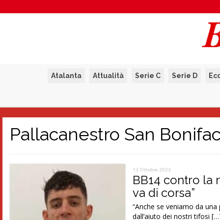
Atalanta
Attualità
Serie C
Serie D
Ec
Pallacanestro San Bonifac
13 Ottobre 2023
BB14 contro la m
va di corsa”
“Anche se veniamo da una pa
dall’aiuto dei nostri tifosi […