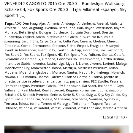
VENERDI 28 AGOSTO 2015 Ore 20.30 – Bundesliga: Wolfsburg-
Schalke 04, Fox Sports Ore 20.30 – Liga: Villarreal-Espanyol, Sky
Sport 1 […]
Tags:
ADO Den Haag
,
Ajax
,
Almeria
,
Amburgo
,
Anderlecht
,
Arsenal
,
Atalanta
,
Athletic Bilbao
,
Augsburg
,
Avellino
,
Barcellona
,
Bari
,
Bayer Leverkusen
,
Bayern
Monaco
,
Betis Siviglia
,
Bologna
,
Bordeaux
,
Borussia Dortmund
,
Brescia
,
Bundesliga
,
Cagliari
,
calcio in televisione
,
Calcio in tv
,
calcio live
,
calcio
streaming
,
Cardiff City
,
Carpi
,
Catania
,
Celta Vigo
,
Cesena
,
Chelsea
,
Chievo
,
Cittadella
,
Como
,
Cremonese
,
Crotone
,
Elche
,
Empoli
,
Envigado
,
Espanyol
,
eventi in televisione
,
eventi in tv
,
Everton
,
FA Cup
,
Fiorentina
,
Fox
,
Fox Sport
,
Fox Sport 2
,
Fox Sports
,
Fox Sports HD
,
Fox Sports Plus
,
Fulham
,
Genoa
,
Getafe
,
Girondins de Bordeaux
,
Granada
,
Hannover 96
,
Hellas Verona
,
Hertha Berlino
,
Inter
,
Juve Stabia
,
Juventus
,
Latina
,
Liga
,
Ligue 1
,
Lione
,
Livorno
,
Lorient
,
Malaga
,
Manchester City
,
Manchester United
,
Marsiglia
,
Mediaset Premium
,
Milan
,
Modena
,
Moenchengladbach
,
Monaco
,
Nantes
,
Napoli
,
Norimberga
,
Norwich
,
Novara
,
OL
,
Osasuna
,
Padova
,
Palermo
,
Paris St Germain
,
Parma
,
partite in
diretta
,
partite in televisione
,
partite in tv
,
pay per view
,
PEC Zwolle
,
Pescara
,
Premier League
,
Premium Calcio
,
PSV Eindhoven
,
Rai Sport
,
Rai Sport 1
,
Rayo
Vallecano
,
Real Madrid
,
Real Sociedad
,
Reggina
,
Roma
,
Sampdoria
,
sassuolo
,
Schalke 04
,
Scottish Premier
,
Serie A
,
Serie B
,
Siena
,
Siviglia
,
Sky
,
Sky Calcio
,
Sky
Sport
,
Sky Super Calcio
,
Spezia
,
St Etienne
,
Stoccarda
,
Swansea
,
Sydney FC
,
Ternana
,
Tolosa
,
torino
,
Torneo di Viareggio
,
Tottenham
,
Trapani
,
Twente
,
Udinese
,
Valencia
,
Valladolid
,
Varese
,
Villarreal
,
Virtus Lanciano
,
Vitesse Arnhem
LEGGI TUTTO