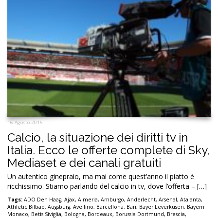
16 Agosto 2015
Calcio, la situazione dei diritti tv in
Italia. Ecco le offerte complete di Sky,
Mediaset e dei canali gratuiti
Un autentico ginepraio, ma mai come quest’anno il piatto è
ricchissimo. Stiamo parlando del calcio in tv, dove l’offerta – […]
Tags:
ADO Den Haag
,
Ajax
,
Almeria
,
Amburgo
,
Anderlecht
,
Arsenal
,
Atalanta
,
Athletic Bilbao
,
Augsburg
,
Avellino
,
Barcellona
,
Bari
,
Bayer Leverkusen
,
Bayern
Monaco
,
Betis Siviglia
,
Bologna
,
Bordeaux
,
Borussia Dortmund
,
Brescia
,