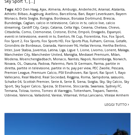
Sky Sport 1, […]
Tags:
ADO Den Haag
,
Ajax
,
Almeria
,
Amburgo
,
Anderlecht
,
Arsenal
,
Atalanta
,
Athletic Bilbao
,
Augsburg
,
Avellino
,
Barcellona
,
Bari
,
Bayer Leverkusen
,
Bayern
Monaco
,
Betis Siviglia
,
Bologna
,
Bordeaux
,
Borussia Dortmund
,
Brescia
,
Bundesliga
,
Cagliari
,
calcio in televisione
,
Calcio in tv
,
calcio live
,
calcio
streaming
,
Cardiff City
,
Carpi
,
Catania
,
Celta Vigo
,
Cesena
,
Chelsea
,
Chievo
,
Cittadella
,
Como
,
Cremonese
,
Crotone
,
Elche
,
Empoli
,
Envigado
,
Espanyol
,
eventi in televisione
,
eventi in tv
,
Everton
,
FA Cup
,
Fiorentina
,
Fox
,
Fox Sport
,
Fox Sport 2
,
Fox Sports
,
Fox Sports HD
,
Fox Sports Plus
,
Fulham
,
Genoa
,
Getafe
,
Girondins de Bordeaux
,
Granada
,
Hannover 96
,
Hellas Verona
,
Hertha Berlino
,
Inter
,
Juve Stabia
,
Juventus
,
Latina
,
Liga
,
Ligue 1
,
Lione
,
Livorno
,
Lorient
,
Malaga
,
Manchester City
,
Manchester United
,
Marsiglia
,
Mediaset Premium
,
Milan
,
Modena
,
Moenchengladbach
,
Monaco
,
Nantes
,
Napoli
,
Norimberga
,
Norwich
,
Novara
,
OL
,
Osasuna
,
Padova
,
Palermo
,
Paris St Germain
,
Parma
,
partite in
diretta
,
partite in televisione
,
partite in tv
,
pay per view
,
PEC Zwolle
,
Pescara
,
Premier League
,
Premium Calcio
,
PSV Eindhoven
,
Rai Sport
,
Rai Sport 1
,
Rayo
Vallecano
,
Real Madrid
,
Real Sociedad
,
Reggina
,
Roma
,
Sampdoria
,
sassuolo
,
Schalke 04
,
Scottish Premier
,
Serie A
,
Serie B
,
Siena
,
Siviglia
,
Sky
,
Sky Calcio
,
Sky
Sport
,
Sky Super Calcio
,
Spezia
,
St Etienne
,
Stoccarda
,
Swansea
,
Sydney FC
,
Ternana
,
Tolosa
,
torino
,
Torneo di Viareggio
,
Tottenham
,
Trapani
,
Twente
,
Udinese
,
Valencia
,
Valladolid
,
Varese
,
Villarreal
,
Virtus Lanciano
,
Vitesse Arnhem
LEGGI TUTTO