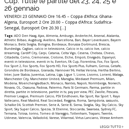
Cup. Tutte le partite del 23, 24, 25 e
26 gennaio
VENERDI 23 GENNAIO Ore 16.45 – Coppa d’Africa: Ghana-
Algeria, Eurosport 2 Ore 20.00 – Coppa d’Africa: Sudafrica-
Senegal, Eurosport Ore 20.30 […]
Tags:
ADO Den Haag
,
Ajax
,
Almeria
,
Amburgo
,
Anderlecht
,
Arsenal
,
Atalanta
,
Athletic Bilbao
,
Augsburg
,
Avellino
,
Barcellona
,
Bari
,
Bayer Leverkusen
,
Bayern
Monaco
,
Betis Siviglia
,
Bologna
,
Bordeaux
,
Borussia Dortmund
,
Brescia
,
Bundesliga
,
Cagliari
,
calcio in televisione
,
Calcio in tv
,
calcio live
,
calcio
streaming
,
Cardiff City
,
Carpi
,
Catania
,
Celta Vigo
,
Cesena
,
Chelsea
,
Chievo
,
Cittadella
,
Como
,
Cremonese
,
Crotone
,
Elche
,
Empoli
,
Envigado
,
Espanyol
,
eventi in televisione
,
eventi in tv
,
Everton
,
FA Cup
,
Fiorentina
,
Fox
,
Fox Sport
,
Fox Sport 2
,
Fox Sports
,
Fox Sports HD
,
Fox Sports Plus
,
Fulham
,
Genoa
,
Getafe
,
Girondins de Bordeaux
,
Granada
,
Hannover 96
,
Hellas Verona
,
Hertha Berlino
,
Inter
,
Juve Stabia
,
Juventus
,
Latina
,
Liga
,
Ligue 1
,
Lione
,
Livorno
,
Lorient
,
Malaga
,
Manchester City
,
Manchester United
,
Marsiglia
,
Mediaset Premium
,
Milan
,
Modena
,
Moenchengladbach
,
Monaco
,
Nantes
,
Napoli
,
Norimberga
,
Norwich
,
Novara
,
OL
,
Osasuna
,
Padova
,
Palermo
,
Paris St Germain
,
Parma
,
partite in
diretta
,
partite in televisione
,
partite in tv
,
pay per view
,
PEC Zwolle
,
Pescara
,
Premier League
,
Premium Calcio
,
PSV Eindhoven
,
Rai Sport
,
Rai Sport 1
,
Rayo
Vallecano
,
Real Madrid
,
Real Sociedad
,
Reggina
,
Roma
,
Sampdoria
,
sassuolo
,
Schalke 04
,
Scottish Premier
,
Serie A
,
Serie B
,
Siena
,
Siviglia
,
Sky
,
Sky Calcio
,
Sky
Sport
,
Sky Super Calcio
,
Spezia
,
St Etienne
,
Stoccarda
,
Swansea
,
Sydney FC
,
Ternana
,
Tolosa
,
torino
,
Torneo di Viareggio
,
Tottenham
,
Trapani
,
Twente
,
Udinese
,
Valencia
,
Valladolid
,
Varese
,
Villarreal
,
Virtus Lanciano
,
Vitesse Arnhem
LEGGI TUTTO