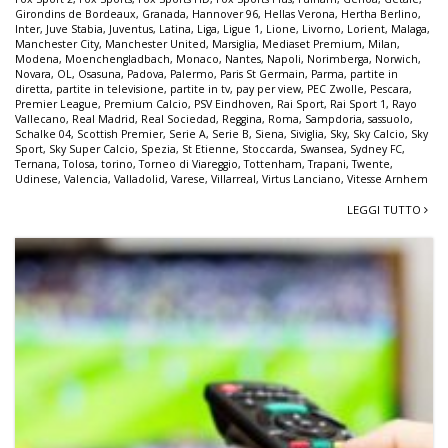
Girondins de Bordeaux
,
Granada
,
Hannover 96
,
Hellas Verona
,
Hertha Berlino
,
Inter
,
Juve Stabia
,
Juventus
,
Latina
,
Liga
,
Ligue 1
,
Lione
,
Livorno
,
Lorient
,
Malaga
,
Manchester City
,
Manchester United
,
Marsiglia
,
Mediaset Premium
,
Milan
,
Modena
,
Moenchengladbach
,
Monaco
,
Nantes
,
Napoli
,
Norimberga
,
Norwich
,
Novara
,
OL
,
Osasuna
,
Padova
,
Palermo
,
Paris St Germain
,
Parma
,
partite in
diretta
,
partite in televisione
,
partite in tv
,
pay per view
,
PEC Zwolle
,
Pescara
,
Premier League
,
Premium Calcio
,
PSV Eindhoven
,
Rai Sport
,
Rai Sport 1
,
Rayo
Vallecano
,
Real Madrid
,
Real Sociedad
,
Reggina
,
Roma
,
Sampdoria
,
sassuolo
,
Schalke 04
,
Scottish Premier
,
Serie A
,
Serie B
,
Siena
,
Siviglia
,
Sky
,
Sky Calcio
,
Sky
Sport
,
Sky Super Calcio
,
Spezia
,
St Etienne
,
Stoccarda
,
Swansea
,
Sydney FC
,
Ternana
,
Tolosa
,
torino
,
Torneo di Viareggio
,
Tottenham
,
Trapani
,
Twente
,
Udinese
,
Valencia
,
Valladolid
,
Varese
,
Villarreal
,
Virtus Lanciano
,
Vitesse Arnhem
LEGGI TUTTO