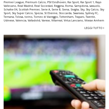
Premier League
,
Premium Calcio
,
PSV Eindhoven
,
Rai Sport
,
Rai Sport 1
,
Rayo
Vallecano
,
Real Madrid
,
Real Sociedad
,
Reggina
,
Roma
,
Sampdoria
,
sassuolo
,
Schalke 04
,
Scottish Premier
,
Serie A
,
Serie B
,
Siena
,
Siviglia
,
Sky
,
Sky Calcio
,
Sky
Sport
,
Sky Super Calcio
,
Spezia
,
St Etienne
,
Stoccarda
,
Swansea
,
Sydney FC
,
Ternana
,
Tolosa
,
torino
,
Torneo di Viareggio
,
Tottenham
,
Trapani
,
Twente
,
Udinese
,
Valencia
,
Valladolid
,
Varese
,
Villarreal
,
Virtus Lanciano
,
Vitesse Arnhem
LEGGI TUTTO