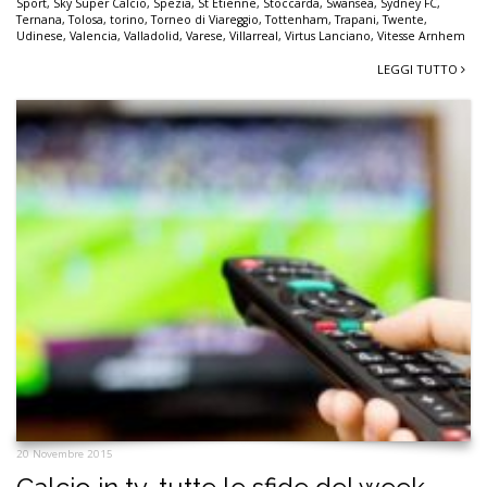
Sport
,
Sky Super Calcio
,
Spezia
,
St Etienne
,
Stoccarda
,
Swansea
,
Sydney FC
,
Ternana
,
Tolosa
,
torino
,
Torneo di Viareggio
,
Tottenham
,
Trapani
,
Twente
,
Udinese
,
Valencia
,
Valladolid
,
Varese
,
Villarreal
,
Virtus Lanciano
,
Vitesse Arnhem
LEGGI TUTTO
20 Novembre 2015