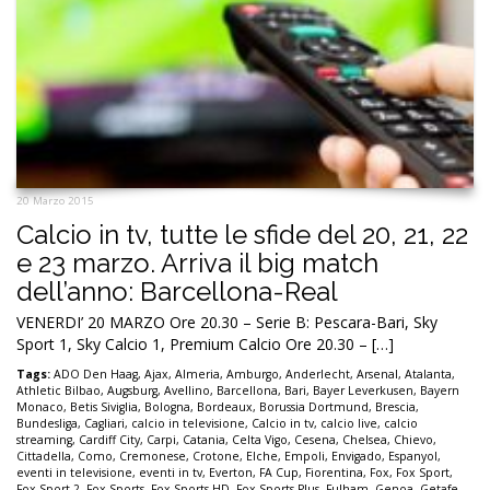
20 Marzo 2015
Calcio in tv, tutte le sfide del 20, 21, 22
e 23 marzo. Arriva il big match
dell’anno: Barcellona-Real
VENERDI’ 20 MARZO Ore 20.30 – Serie B: Pescara-Bari, Sky
Sport 1, Sky Calcio 1, Premium Calcio Ore 20.30 – […]
Tags:
ADO Den Haag
,
Ajax
,
Almeria
,
Amburgo
,
Anderlecht
,
Arsenal
,
Atalanta
,
Athletic Bilbao
,
Augsburg
,
Avellino
,
Barcellona
,
Bari
,
Bayer Leverkusen
,
Bayern
Monaco
,
Betis Siviglia
,
Bologna
,
Bordeaux
,
Borussia Dortmund
,
Brescia
,
Bundesliga
,
Cagliari
,
calcio in televisione
,
Calcio in tv
,
calcio live
,
calcio
streaming
,
Cardiff City
,
Carpi
,
Catania
,
Celta Vigo
,
Cesena
,
Chelsea
,
Chievo
,
Cittadella
,
Como
,
Cremonese
,
Crotone
,
Elche
,
Empoli
,
Envigado
,
Espanyol
,
eventi in televisione
,
eventi in tv
,
Everton
,
FA Cup
,
Fiorentina
,
Fox
,
Fox Sport
,
Fox Sport 2
,
Fox Sports
,
Fox Sports HD
,
Fox Sports Plus
,
Fulham
,
Genoa
,
Getafe
,