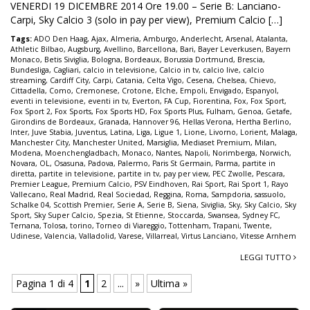
VENERDI 19 DICEMBRE 2014 Ore 19.00 – Serie B: Lanciano-
Carpi, Sky Calcio 3 (solo in pay per view), Premium Calcio […]
Tags:
ADO Den Haag
,
Ajax
,
Almeria
,
Amburgo
,
Anderlecht
,
Arsenal
,
Atalanta
,
Athletic Bilbao
,
Augsburg
,
Avellino
,
Barcellona
,
Bari
,
Bayer Leverkusen
,
Bayern
Monaco
,
Betis Siviglia
,
Bologna
,
Bordeaux
,
Borussia Dortmund
,
Brescia
,
Bundesliga
,
Cagliari
,
calcio in televisione
,
Calcio in tv
,
calcio live
,
calcio
streaming
,
Cardiff City
,
Carpi
,
Catania
,
Celta Vigo
,
Cesena
,
Chelsea
,
Chievo
,
Cittadella
,
Como
,
Cremonese
,
Crotone
,
Elche
,
Empoli
,
Envigado
,
Espanyol
,
eventi in televisione
,
eventi in tv
,
Everton
,
FA Cup
,
Fiorentina
,
Fox
,
Fox Sport
,
Fox Sport 2
,
Fox Sports
,
Fox Sports HD
,
Fox Sports Plus
,
Fulham
,
Genoa
,
Getafe
,
Girondins de Bordeaux
,
Granada
,
Hannover 96
,
Hellas Verona
,
Hertha Berlino
,
Inter
,
Juve Stabia
,
Juventus
,
Latina
,
Liga
,
Ligue 1
,
Lione
,
Livorno
,
Lorient
,
Malaga
,
Manchester City
,
Manchester United
,
Marsiglia
,
Mediaset Premium
,
Milan
,
Modena
,
Moenchengladbach
,
Monaco
,
Nantes
,
Napoli
,
Norimberga
,
Norwich
,
Novara
,
OL
,
Osasuna
,
Padova
,
Palermo
,
Paris St Germain
,
Parma
,
partite in
diretta
,
partite in televisione
,
partite in tv
,
pay per view
,
PEC Zwolle
,
Pescara
,
Premier League
,
Premium Calcio
,
PSV Eindhoven
,
Rai Sport
,
Rai Sport 1
,
Rayo
Vallecano
,
Real Madrid
,
Real Sociedad
,
Reggina
,
Roma
,
Sampdoria
,
sassuolo
,
Schalke 04
,
Scottish Premier
,
Serie A
,
Serie B
,
Siena
,
Siviglia
,
Sky
,
Sky Calcio
,
Sky
Sport
,
Sky Super Calcio
,
Spezia
,
St Etienne
,
Stoccarda
,
Swansea
,
Sydney FC
,
Ternana
,
Tolosa
,
torino
,
Torneo di Viareggio
,
Tottenham
,
Trapani
,
Twente
,
Udinese
,
Valencia
,
Valladolid
,
Varese
,
Villarreal
,
Virtus Lanciano
,
Vitesse Arnhem
LEGGI TUTTO
Pagina 1 di 4
1
2
...
»
Ultima »