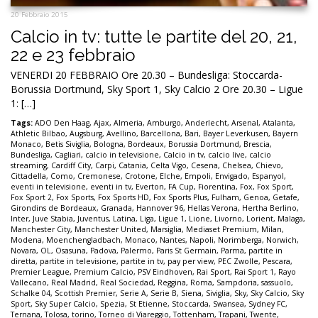
20 Febbraio 2015
Calcio in tv: tutte le partite del 20, 21,
22 e 23 febbraio
VENERDI 20 FEBBRAIO Ore 20.30 – Bundesliga: Stoccarda-
Borussia Dortmund, Sky Sport 1, Sky Calcio 2 Ore 20.30 – Ligue
1: […]
Tags:
ADO Den Haag
,
Ajax
,
Almeria
,
Amburgo
,
Anderlecht
,
Arsenal
,
Atalanta
,
Athletic Bilbao
,
Augsburg
,
Avellino
,
Barcellona
,
Bari
,
Bayer Leverkusen
,
Bayern
Monaco
,
Betis Siviglia
,
Bologna
,
Bordeaux
,
Borussia Dortmund
,
Brescia
,
Bundesliga
,
Cagliari
,
calcio in televisione
,
Calcio in tv
,
calcio live
,
calcio
streaming
,
Cardiff City
,
Carpi
,
Catania
,
Celta Vigo
,
Cesena
,
Chelsea
,
Chievo
,
Cittadella
,
Como
,
Cremonese
,
Crotone
,
Elche
,
Empoli
,
Envigado
,
Espanyol
,
eventi in televisione
,
eventi in tv
,
Everton
,
FA Cup
,
Fiorentina
,
Fox
,
Fox Sport
,
Fox Sport 2
,
Fox Sports
,
Fox Sports HD
,
Fox Sports Plus
,
Fulham
,
Genoa
,
Getafe
,
Girondins de Bordeaux
,
Granada
,
Hannover 96
,
Hellas Verona
,
Hertha Berlino
,
Inter
,
Juve Stabia
,
Juventus
,
Latina
,
Liga
,
Ligue 1
,
Lione
,
Livorno
,
Lorient
,
Malaga
,
Manchester City
,
Manchester United
,
Marsiglia
,
Mediaset Premium
,
Milan
,
Modena
,
Moenchengladbach
,
Monaco
,
Nantes
,
Napoli
,
Norimberga
,
Norwich
,
Novara
,
OL
,
Osasuna
,
Padova
,
Palermo
,
Paris St Germain
,
Parma
,
partite in
diretta
,
partite in televisione
,
partite in tv
,
pay per view
,
PEC Zwolle
,
Pescara
,
Premier League
,
Premium Calcio
,
PSV Eindhoven
,
Rai Sport
,
Rai Sport 1
,
Rayo
Vallecano
,
Real Madrid
,
Real Sociedad
,
Reggina
,
Roma
,
Sampdoria
,
sassuolo
,
Schalke 04
,
Scottish Premier
,
Serie A
,
Serie B
,
Siena
,
Siviglia
,
Sky
,
Sky Calcio
,
Sky
Sport
,
Sky Super Calcio
,
Spezia
,
St Etienne
,
Stoccarda
,
Swansea
,
Sydney FC
,
Ternana
,
Tolosa
,
torino
,
Torneo di Viareggio
,
Tottenham
,
Trapani
,
Twente
,