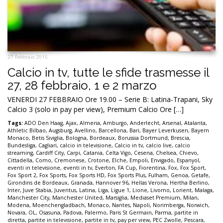
27 Febbraio 2015
Calcio in tv, tutte le sfide trasmesse il
27, 28 febbraio, 1 e 2 marzo
VENERDI 27 FEBBRAIO Ore 19.00 – Serie B: Latina-Trapani, Sky
Calcio 3 (solo in pay per view), Premium Calcio Ore […]
Tags:
ADO Den Haag
,
Ajax
,
Almeria
,
Amburgo
,
Anderlecht
,
Arsenal
,
Atalanta
,
Athletic Bilbao
,
Augsburg
,
Avellino
,
Barcellona
,
Bari
,
Bayer Leverkusen
,
Bayern
Monaco
,
Betis Siviglia
,
Bologna
,
Bordeaux
,
Borussia Dortmund
,
Brescia
,
Bundesliga
,
Cagliari
,
calcio in televisione
,
Calcio in tv
,
calcio live
,
calcio
streaming
,
Cardiff City
,
Carpi
,
Catania
,
Celta Vigo
,
Cesena
,
Chelsea
,
Chievo
,
Cittadella
,
Como
,
Cremonese
,
Crotone
,
Elche
,
Empoli
,
Envigado
,
Espanyol
,
eventi in televisione
,
eventi in tv
,
Everton
,
FA Cup
,
Fiorentina
,
Fox
,
Fox Sport
,
Fox Sport 2
,
Fox Sports
,
Fox Sports HD
,
Fox Sports Plus
,
Fulham
,
Genoa
,
Getafe
,
Girondins de Bordeaux
,
Granada
,
Hannover 96
,
Hellas Verona
,
Hertha Berlino
,
Inter
,
Juve Stabia
,
Juventus
,
Latina
,
Liga
,
Ligue 1
,
Lione
,
Livorno
,
Lorient
,
Malaga
,
Manchester City
,
Manchester United
,
Marsiglia
,
Mediaset Premium
,
Milan
,
Modena
,
Moenchengladbach
,
Monaco
,
Nantes
,
Napoli
,
Norimberga
,
Norwich
,
Novara
,
OL
,
Osasuna
,
Padova
,
Palermo
,
Paris St Germain
,
Parma
,
partite in
diretta
,
partite in televisione
,
partite in tv
,
pay per view
,
PEC Zwolle
,
Pescara
,