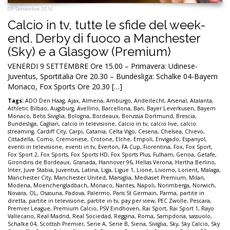
09 Settembre 2016
Calcio in tv, tutte le sfide del week-
end. Derby di fuoco a Manchester
(Sky) e a Glasgow (Premium)
VENERDI 9 SETTEMBRE Ore 15.00 – Primavera: Udinese-
Juventus, Sportitalia Ore 20.30 – Bundesliga: Schalke 04-Bayern
Monaco, Fox Sports Ore 20.30 […]
Tags:
ADO Den Haag
,
Ajax
,
Almeria
,
Amburgo
,
Anderlecht
,
Arsenal
,
Atalanta
,
Athletic Bilbao
,
Augsburg
,
Avellino
,
Barcellona
,
Bari
,
Bayer Leverkusen
,
Bayern
Monaco
,
Betis Siviglia
,
Bologna
,
Bordeaux
,
Borussia Dortmund
,
Brescia
,
Bundesliga
,
Cagliari
,
calcio in televisione
,
Calcio in tv
,
calcio live
,
calcio
streaming
,
Cardiff City
,
Carpi
,
Catania
,
Celta Vigo
,
Cesena
,
Chelsea
,
Chievo
,
Cittadella
,
Como
,
Cremonese
,
Crotone
,
Elche
,
Empoli
,
Envigado
,
Espanyol
,
eventi in televisione
,
eventi in tv
,
Everton
,
FA Cup
,
Fiorentina
,
Fox
,
Fox Sport
,
Fox Sport 2
,
Fox Sports
,
Fox Sports HD
,
Fox Sports Plus
,
Fulham
,
Genoa
,
Getafe
,
Girondins de Bordeaux
,
Granada
,
Hannover 96
,
Hellas Verona
,
Hertha Berlino
,
Inter
,
Juve Stabia
,
Juventus
,
Latina
,
Liga
,
Ligue 1
,
Lione
,
Livorno
,
Lorient
,
Malaga
,
Manchester City
,
Manchester United
,
Marsiglia
,
Mediaset Premium
,
Milan
,
Modena
,
Moenchengladbach
,
Monaco
,
Nantes
,
Napoli
,
Norimberga
,
Norwich
,
Novara
,
OL
,
Osasuna
,
Padova
,
Palermo
,
Paris St Germain
,
Parma
,
partite in
diretta
,
partite in televisione
,
partite in tv
,
pay per view
,
PEC Zwolle
,
Pescara
,
Premier League
,
Premium Calcio
,
PSV Eindhoven
,
Rai Sport
,
Rai Sport 1
,
Rayo
Vallecano
,
Real Madrid
,
Real Sociedad
,
Reggina
,
Roma
,
Sampdoria
,
sassuolo
,
Schalke 04
,
Scottish Premier
,
Serie A
,
Serie B
,
Siena
,
Siviglia
,
Sky
,
Sky Calcio
,
Sky