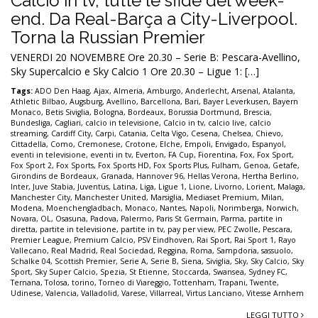
Calcio in tv, tutte le sfide del week-
end. Da Real-Barça a City-Liverpool.
Torna la Russian Premier
VENERDI 20 NOVEMBRE Ore 20.30 – Serie B: Pescara-Avellino,
Sky Supercalcio e Sky Calcio 1 Ore 20.30 – Ligue 1: […]
Tags:
ADO Den Haag
,
Ajax
,
Almeria
,
Amburgo
,
Anderlecht
,
Arsenal
,
Atalanta
,
Athletic Bilbao
,
Augsburg
,
Avellino
,
Barcellona
,
Bari
,
Bayer Leverkusen
,
Bayern
Monaco
,
Betis Siviglia
,
Bologna
,
Bordeaux
,
Borussia Dortmund
,
Brescia
,
Bundesliga
,
Cagliari
,
calcio in televisione
,
Calcio in tv
,
calcio live
,
calcio
streaming
,
Cardiff City
,
Carpi
,
Catania
,
Celta Vigo
,
Cesena
,
Chelsea
,
Chievo
,
Cittadella
,
Como
,
Cremonese
,
Crotone
,
Elche
,
Empoli
,
Envigado
,
Espanyol
,
eventi in televisione
,
eventi in tv
,
Everton
,
FA Cup
,
Fiorentina
,
Fox
,
Fox Sport
,
Fox Sport 2
,
Fox Sports
,
Fox Sports HD
,
Fox Sports Plus
,
Fulham
,
Genoa
,
Getafe
,
Girondins de Bordeaux
,
Granada
,
Hannover 96
,
Hellas Verona
,
Hertha Berlino
,
Inter
,
Juve Stabia
,
Juventus
,
Latina
,
Liga
,
Ligue 1
,
Lione
,
Livorno
,
Lorient
,
Malaga
,
Manchester City
,
Manchester United
,
Marsiglia
,
Mediaset Premium
,
Milan
,
Modena
,
Moenchengladbach
,
Monaco
,
Nantes
,
Napoli
,
Norimberga
,
Norwich
,
Novara
,
OL
,
Osasuna
,
Padova
,
Palermo
,
Paris St Germain
,
Parma
,
partite in
diretta
,
partite in televisione
,
partite in tv
,
pay per view
,
PEC Zwolle
,
Pescara
,
Premier League
,
Premium Calcio
,
PSV Eindhoven
,
Rai Sport
,
Rai Sport 1
,
Rayo
Vallecano
,
Real Madrid
,
Real Sociedad
,
Reggina
,
Roma
,
Sampdoria
,
sassuolo
,
Schalke 04
,
Scottish Premier
,
Serie A
,
Serie B
,
Siena
,
Siviglia
,
Sky
,
Sky Calcio
,
Sky
Sport
,
Sky Super Calcio
,
Spezia
,
St Etienne
,
Stoccarda
,
Swansea
,
Sydney FC
,
Ternana
,
Tolosa
,
torino
,
Torneo di Viareggio
,
Tottenham
,
Trapani
,
Twente
,
Udinese
,
Valencia
,
Valladolid
,
Varese
,
Villarreal
,
Virtus Lanciano
,
Vitesse Arnhem
LEGGI TUTTO