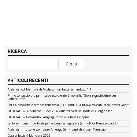
RICERCA
ARTICOLI RECENTI
Atalanta, col Mantova di Modesto non basta Samardzic: 1-1
Primo contratto pro per il baby esordiente Simonelli: “Gioia e gratitudine per
l’AlbinoLeffe”
Per l’AlbinoLeffe è sempre Primavera (1): “Pronti alla nuova avventura coi nostri valori”
UFFICIALE – La numero 11 del Villa Valle torna sulle spalle di Giorgio Siani
UFFICIALE – Alessandro Sangiorgi torna alla Real Calepina
La Torre, nomi importanti per la Juniores regionale (e in ottica Prima squadra)
Atalanta in lutto: è scomparso Amerigo Sarri, papà di mister Maurizio
Cosa ci lascia il Mondiale 2026