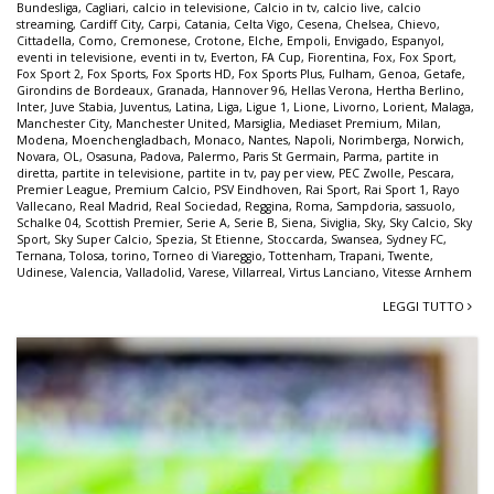
Bundesliga
,
Cagliari
,
calcio in televisione
,
Calcio in tv
,
calcio live
,
calcio
streaming
,
Cardiff City
,
Carpi
,
Catania
,
Celta Vigo
,
Cesena
,
Chelsea
,
Chievo
,
Cittadella
,
Como
,
Cremonese
,
Crotone
,
Elche
,
Empoli
,
Envigado
,
Espanyol
,
eventi in televisione
,
eventi in tv
,
Everton
,
FA Cup
,
Fiorentina
,
Fox
,
Fox Sport
,
Fox Sport 2
,
Fox Sports
,
Fox Sports HD
,
Fox Sports Plus
,
Fulham
,
Genoa
,
Getafe
,
Girondins de Bordeaux
,
Granada
,
Hannover 96
,
Hellas Verona
,
Hertha Berlino
,
Inter
,
Juve Stabia
,
Juventus
,
Latina
,
Liga
,
Ligue 1
,
Lione
,
Livorno
,
Lorient
,
Malaga
,
Manchester City
,
Manchester United
,
Marsiglia
,
Mediaset Premium
,
Milan
,
Modena
,
Moenchengladbach
,
Monaco
,
Nantes
,
Napoli
,
Norimberga
,
Norwich
,
Novara
,
OL
,
Osasuna
,
Padova
,
Palermo
,
Paris St Germain
,
Parma
,
partite in
diretta
,
partite in televisione
,
partite in tv
,
pay per view
,
PEC Zwolle
,
Pescara
,
Premier League
,
Premium Calcio
,
PSV Eindhoven
,
Rai Sport
,
Rai Sport 1
,
Rayo
Vallecano
,
Real Madrid
,
Real Sociedad
,
Reggina
,
Roma
,
Sampdoria
,
sassuolo
,
Schalke 04
,
Scottish Premier
,
Serie A
,
Serie B
,
Siena
,
Siviglia
,
Sky
,
Sky Calcio
,
Sky
Sport
,
Sky Super Calcio
,
Spezia
,
St Etienne
,
Stoccarda
,
Swansea
,
Sydney FC
,
Ternana
,
Tolosa
,
torino
,
Torneo di Viareggio
,
Tottenham
,
Trapani
,
Twente
,
Udinese
,
Valencia
,
Valladolid
,
Varese
,
Villarreal
,
Virtus Lanciano
,
Vitesse Arnhem
LEGGI TUTTO