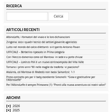
RICERCA
ARTICOLI RECENTI
AlbinoLeffe, i formatori del vivaio e le loro dichiarazioni
Zingonia: ecco i quadri tecnici del settore giovanile agonistico
Lutto nel mondo del calcio dilettanti: si è spento Antonio Pavan
UFFICIALE – Berbenno ripescato in Prima categoria
Con l’Arezzo domenica come col Mantova: in sede e a porte chiuse
UFFICIALE – Lorenzo Poli è un nuovo centrocampista del Villa Valle
Tornano i primi anni ’90 nelle maglie da trasferta: vi piacciono?
Atalanta, col Mantova di Modesto non basta Samardzic: 1-1
Primo contratto pro per il baby esordiente Simonelli: “Gioia e gratitudine per
l’AlbinoLeffe”
Per l’AlbinoLeffe è sempre Primavera (1): “Pronti alla nuova avventura coi nostri valori”
ARCHIVI
2026
2025