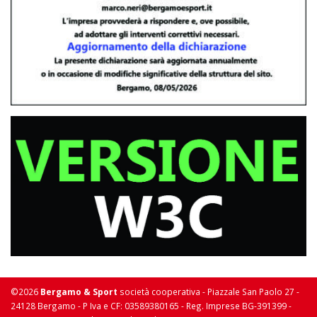
©2026
Bergamo & Sport
società cooperativa - Piazzale San Paolo 27 -
24128 Bergamo - P Iva e CF: 03589380165 - Reg. Imprese BG-391399 -