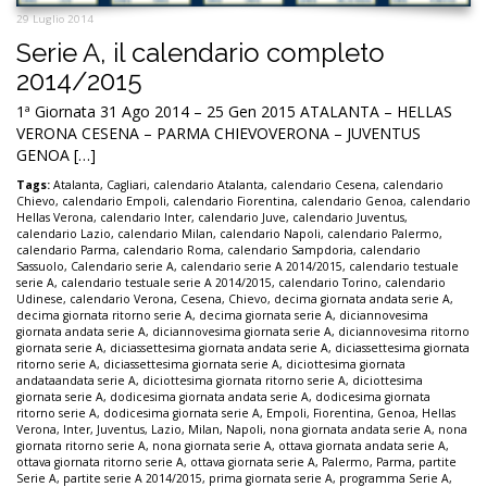
29 Luglio 2014
Serie A, il calendario completo
2014/2015
1ª Giornata 31 Ago 2014 – 25 Gen 2015 ATALANTA – HELLAS
VERONA CESENA – PARMA CHIEVOVERONA – JUVENTUS
GENOA […]
Tags:
Atalanta
,
Cagliari
,
calendario Atalanta
,
calendario Cesena
,
calendario
Chievo
,
calendario Empoli
,
calendario Fiorentina
,
calendario Genoa
,
calendario
Hellas Verona
,
calendario Inter
,
calendario Juve
,
calendario Juventus
,
calendario Lazio
,
calendario Milan
,
calendario Napoli
,
calendario Palermo
,
calendario Parma
,
calendario Roma
,
calendario Sampdoria
,
calendario
Sassuolo
,
Calendario serie A
,
calendario serie A 2014/2015
,
calendario testuale
serie A
,
calendario testuale serie A 2014/2015
,
calendario Torino
,
calendario
Udinese
,
calendario Verona
,
Cesena
,
Chievo
,
decima giornata andata serie A
,
decima giornata ritorno serie A
,
decima giornata serie A
,
diciannovesima
giornata andata serie A
,
diciannovesima giornata serie A
,
diciannovesima ritorno
giornata serie A
,
diciassettesima giornata andata serie A
,
diciassettesima giornata
ritorno serie A
,
diciassettesima giornata serie A
,
diciottesima giornata
andataandata serie A
,
diciottesima giornata ritorno serie A
,
diciottesima
giornata serie A
,
dodicesima giornata andata serie A
,
dodicesima giornata
ritorno serie A
,
dodicesima giornata serie A
,
Empoli
,
Fiorentina
,
Genoa
,
Hellas
Verona
,
Inter
,
Juventus
,
Lazio
,
Milan
,
Napoli
,
nona giornata andata serie A
,
nona
giornata ritorno serie A
,
nona giornata serie A
,
ottava giornata andata serie A
,
ottava giornata ritorno serie A
,
ottava giornata serie A
,
Palermo
,
Parma
,
partite
Serie A
,
partite serie A 2014/2015
,
prima giornata serie A
,
programma Serie A
,